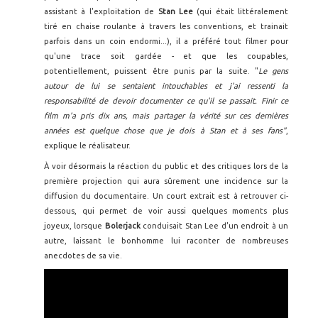
assistant à l'exploitation de
Stan Lee
(qui était littéralement
tiré en chaise roulante à travers les conventions, et trainait
parfois dans un coin endormi...), il a préféré tout filmer pour
qu'une trace soit gardée - et que les coupables,
potentiellement, puissent être punis par la suite. "
Le gens
autour de lui se sentaient intouchables et j'ai ressenti la
responsabilité de devoir documenter ce qu'il se passait. Finir ce
film m'a pris dix ans, mais partager la vérité sur ces dernières
années est quelque chose que je dois à Stan et à ses fans"
,
explique le réalisateur.
À voir désormais la réaction du public et des critiques lors de la
première projection qui aura sûrement une incidence sur la
diffusion du documentaire. Un court extrait est à retrouver ci-
dessous, qui permet de voir aussi quelques moments plus
joyeux, lorsque
Bolerjack
conduisait Stan Lee d'un endroit à un
autre, laissant le bonhomme lui raconter de nombreuses
anecdotes de sa vie.