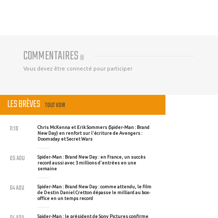
COMMENTAIRES
(
0
)
Vous devez être connecté pour participer
LES BRÈVES
TOUT VOIR
11:19
Chris McKenna et Erik Sommers (Spider-Man : Brand
New Day) en renfort sur l'écriture de Avengers :
Doomsday et Secret Wars
05 AOU
Spider-Man : Brand New Day : en France, un succès
record aussi avec 3 millions d'entrées en une
semaine
04 AOU
Spider-Man : Brand New Day : comme attendu, le film
de Destin Daniel Cretton dépasse le milliard au box-
office en un temps record
04 AOU
Spider-Man : le président de Sony Pictures confirme