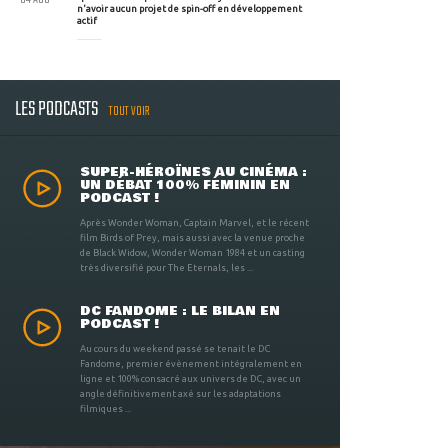
n'avoir aucun projet de spin-off en développement
actif
LES PODCASTS
TOUT VOIR
SUPER-HÉROÏNES AU CINÉMA :
UN DÉBAT 100% FÉMININ EN
PODCAST !
Après Wonder Woman, Captain Marvel, et le récent
film Birds of Prey, mais aussi avec la venue proche
de Black Widow, Wonder Woman 1984 et un casting
très diversifié pour The Eternals, les ...
DC FANDOME : LE BILAN EN
PODCAST !
Au cours du weekend passé se tenait le DC
Fandome, premier évènement intégralement en
ligne et 100% consacré aux univers de DC, avec un
angle définitivement axé sur les adaptations
filmiques ...