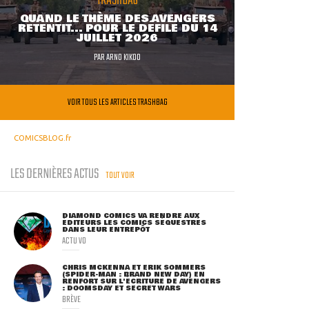
TRASHBAG
QUAND LE THÈME DES AVENGERS
RETENTIT... POUR LE DÉFILÉ DU 14
JUILLET 2026
PAR
ARNO KIKOO
VOIR TOUS LES ARTICLES TRASHBAG
COMICSBLOG.fr
LES DERNIÈRES ACTUS
TOUT VOIR
DIAMOND COMICS VA RENDRE AUX
ÉDITEURS LES COMICS SÉQUESTRÉS
DANS LEUR ENTREPÔT
ACTU VO
CHRIS MCKENNA ET ERIK SOMMERS
(SPIDER-MAN : BRAND NEW DAY) EN
RENFORT SUR L'ÉCRITURE DE AVENGERS
: DOOMSDAY ET SECRET WARS
BRÈVE