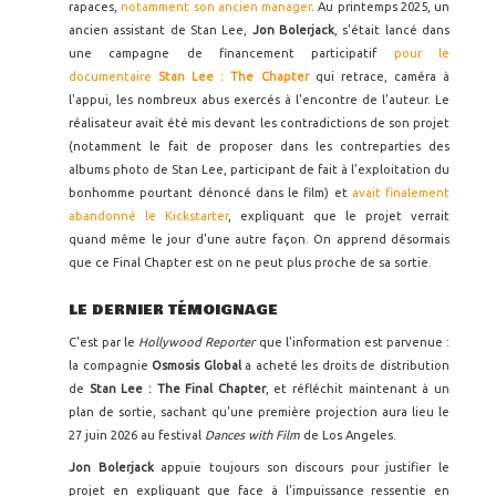
rapaces,
notamment son ancien manager
. Au printemps 2025, un
ancien assistant de Stan Lee,
Jon Bolerjack
, s'était lancé dans
une campagne de financement participatif
pour le
documentaire
Stan Lee : The Chapter
qui retrace, caméra à
l'appui, les nombreux abus exercés à l'encontre de l'auteur. Le
réalisateur avait été mis devant les contradictions de son projet
(notamment le fait de proposer dans les contreparties des
albums photo de Stan Lee, participant de fait à l'exploitation du
bonhomme pourtant dénoncé dans le film) et
avait finalement
abandonné le Kickstarter
, expliquant que le projet verrait
quand même le jour d'une autre façon. On apprend désormais
que ce Final Chapter est on ne peut plus proche de sa sortie.
LE DERNIER TÉMOIGNAGE
C'est par le
Hollywood Reporter
que l'information est parvenue :
la compagnie
Osmosis Global
a acheté les droits de distribution
de
Stan Lee : The Final Chapter
, et réfléchit maintenant à un
plan de sortie, sachant qu'une première projection aura lieu le
27 juin 2026 au festival
Dances with Film
de Los Angeles.
Jon Bolerjack
appuie toujours son discours pour justifier le
projet en expliquant que face à l'impuissance ressentie en