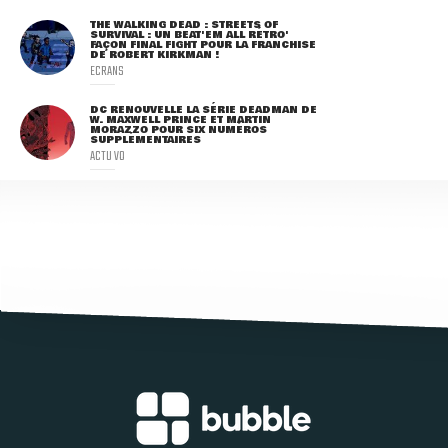
THE WALKING DEAD : STREETS OF
SURVIVAL : UN BEAT'EM ALL RÉTRO'
FAÇON FINAL FIGHT POUR LA FRANCHISE
DE ROBERT KIRKMAN !
ECRANS
DC RENOUVELLE LA SÉRIE DEADMAN DE
W. MAXWELL PRINCE ET MARTIN
MORAZZO POUR SIX NUMÉROS
SUPPLÉMENTAIRES
ACTU VO