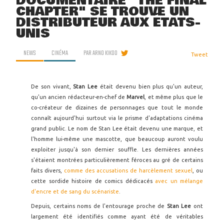
DOCUMENTAIRE "THE FINAL
CHAPTER" SE TROUVE UN
DISTRIBUTEUR AUX ÉTATS-
UNIS
NEWS
CINÉMA
PAR
ARNO KIKOO
Tweet
De son vivant,
Stan Lee
était devenu bien plus qu'un auteur,
qu'un ancien rédacteur-en-chef de
Marvel
, et même plus que le
co-créateur de dizaines de personnages que tout le monde
connaît aujourd'hui surtout via le prisme d'adaptations cinéma
grand public. Le nom de Stan Lee était devenu une marque, et
l'homme lui-même une mascotte, que beaucoup auront voulu
exploiter jusqu'à son dernier souffle. Les dernières années
s'étaient montrées particulièrement féroces au gré de certains
faits divers,
comme des accusations de harcèlement sexuel
, ou
cette sordide histoire de comics dédicacés
avec un mélange
d'encre et de sang du scénariste
.
Depuis, certains noms de l'entourage proche de
Stan Lee
ont
largement été identifiés comme ayant été de véritables