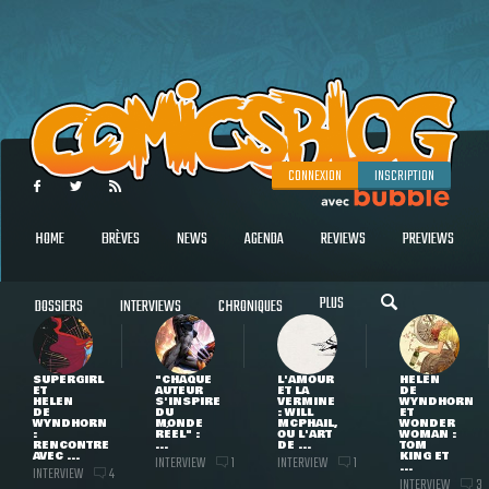
CONNEXION
INSCRIPTION
HOME
BRÈVES
NEWS
AGENDA
REVIEWS
PREVIEWS
PLUS
DOSSIERS
INTERVIEWS
CHRONIQUES
SUPERGIRL
"CHAQUE
L'AMOUR
HELEN
ET
AUTEUR
ET LA
DE
HELEN
S'INSPIRE
VERMINE
WYNDHORN
DE
DU
: WILL
ET
WYNDHORN
MONDE
MCPHAIL,
WONDER
:
RÉEL" :
OU L'ART
WOMAN :
RENCONTRE
...
DE ...
TOM
AVEC ...
KING ET
INTERVIEW
INTERVIEW
1
1
...
INTERVIEW
4
INTERVIEW
3