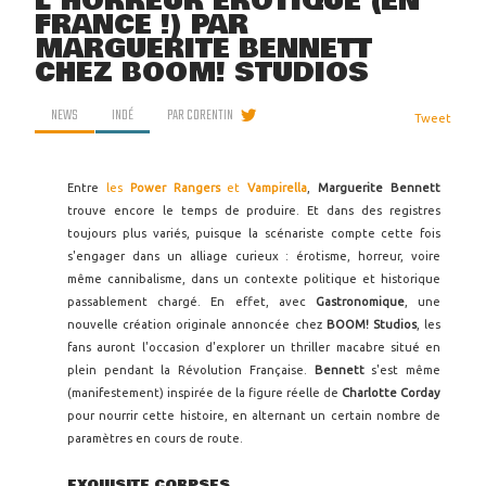
L'HORREUR ÉROTIQUE (EN
FRANCE !) PAR
MARGUERITE BENNETT
CHEZ BOOM! STUDIOS
NEWS
INDÉ
PAR
CORENTIN
Tweet
Entre
les
Power Rangers
et
Vampirella
,
Marguerite Bennett
trouve encore le temps de produire. Et dans des registres
toujours plus variés, puisque la scénariste compte cette fois
s'engager dans un alliage curieux : érotisme, horreur, voire
même cannibalisme, dans un contexte politique et historique
passablement chargé. En effet, avec
Gastronomique
, une
nouvelle création originale annoncée chez
BOOM! Studios
, les
fans auront l'occasion d'explorer un thriller macabre situé en
plein pendant la Révolution Française.
Bennett
s'est même
(manifestement) inspirée de la figure réelle de
Charlotte Corday
pour nourrir cette histoire, en alternant un certain nombre de
paramètres en cours de route.
EXQUISITE CORPSES