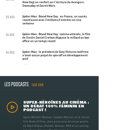
New Day) en renfort sur l'écriture de Avengers :
Doomsday et Secret Wars
05 AOU
Spider-Man : Brand New Day : en France, un succès
record aussi avec 3 millions d'entrées en une
semaine
04 AOU
Spider-Man : Brand New Day : comme attendu, le film
de Destin Daniel Cretton dépasse le milliard au box-
office en un temps record
04 AOU
Spider-Man : le président de Sony Pictures confirme
n'avoir aucun projet de spin-off en développement
actif
LES PODCASTS
TOUT VOIR
SUPER-HÉROÏNES AU CINÉMA :
UN DÉBAT 100% FÉMININ EN
PODCAST !
Après Wonder Woman, Captain Marvel, et le récent
film Birds of Prey, mais aussi avec la venue proche
de Black Widow, Wonder Woman 1984 et un casting