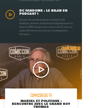
très diversifié pour The Eternals, les ...
DC FANDOME : LE BILAN EN
PODCAST !
Au cours du weekend passé se tenait le DC
Fandome, premier évènement intégralement en
ligne et 100% consacré aux univers de DC, avec un
angle définitivement axé sur les adaptations
filmiques ...
COMICSBLOG TV
MARVEL ET POLITIQUE :
RENCONTRE AVEC LE GRAND ROY
THOMAS