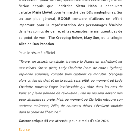
fiction depuis que l'édtitrice
Sierra Hahn
a découvert
l'artiste
Maria Llovet
pour le marché des BDs anglophones. Sur
un axe plus général,
BOOM!
consacre d'ailleurs un effort
important pour la représentation des personnages féminins
dans les comics de genre, et les exemples ne manquent pas de
ce point de vue :
The Creeping Below
,
Mary Sue
, ou la trilogie
Alice
de
Dan Panosian
.
Pour le résumé officiel :
"Tarare, un assasin cannibale, traverse la France en enchaînant les
assassinats. Sur sa piste, Lady Charlotte (nom de code : Python),
espionne acharnée, compte bien capturer ce monstre. S'engage
alors un jeu du chat et de la souris sans pitié, au moment où Lady
Charlotte poursuit l'ogre insaisissable qui rôde dans les rues de
Paris en pleine période de révolution ! Elle ne reculera devant rien
pour atteindre sa proie. Mais au moment où Clarlotte retrouve son
ancienne maîtresse, Zélie, de nouveaux désirs s'éveillent soudain
dans le coeur de l'héroïne."
Gastronomique #1
est attendu pour le mois d'août 2026.
Source