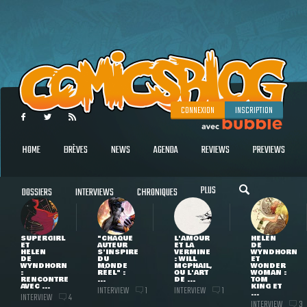
CONNEXION
INSCRIPTION
HOME
BRÈVES
NEWS
AGENDA
REVIEWS
PREVIEWS
PLUS
DOSSIERS
INTERVIEWS
CHRONIQUES
SUPERGIRL
"CHAQUE
L'AMOUR
HELEN
ET
AUTEUR
ET LA
DE
HELEN
S'INSPIRE
VERMINE
WYNDHORN
DE
DU
: WILL
ET
WYNDHORN
MONDE
MCPHAIL,
WONDER
:
RÉEL" :
OU L'ART
WOMAN :
RENCONTRE
...
DE ...
TOM
AVEC ...
KING ET
INTERVIEW
INTERVIEW
1
1
...
INTERVIEW
4
INTERVIEW
3