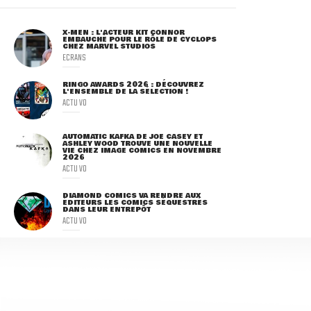
X-MEN : L'ACTEUR KIT CONNOR
EMBAUCHÉ POUR LE RÔLE DE CYCLOPS
CHEZ MARVEL STUDIOS
ECRANS
RINGO AWARDS 2026 : DÉCOUVREZ
L'ENSEMBLE DE LA SÉLECTION !
ACTU VO
AUTOMATIC KAFKA DE JOE CASEY ET
ASHLEY WOOD TROUVE UNE NOUVELLE
VIE CHEZ IMAGE COMICS EN NOVEMBRE
2026
ACTU VO
DIAMOND COMICS VA RENDRE AUX
ÉDITEURS LES COMICS SÉQUESTRÉS
DANS LEUR ENTREPÔT
ACTU VO