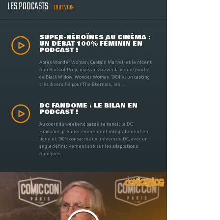
LES PODCASTS
TOUT VOIR
SUPER-HÉROÏNES AU CINÉMA :
UN DÉBAT 100% FÉMININ EN
PODCAST !
Après Wonder Woman, Captain Marvel, et le récent
film Birds of Prey, mais aussi avec la venue proche
de Black Widow, Wonder Woman 1984 et un casting
très diversifié pour The Eternals, les ...
DC FANDOME : LE BILAN EN
PODCAST !
Au cours du weekend passé se tenait le DC
Fandome, premier évènement intégralement en
ligne et 100% consacré aux univers de DC, avec un
angle définitivement axé sur les adaptations
filmiques ...