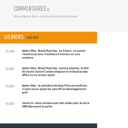
COMMENTAIRES
(
0
)
Vous devez être connecté pour participer
LES BRÈVES
TOUT VOIR
05 AOU
Spider-Man : Brand New Day : en France, un succès
record aussi avec 3 millions d'entrées en une
semaine
04 AOU
Spider-Man : Brand New Day : comme attendu, le film
de Destin Daniel Cretton dépasse le milliard au box-
office en un temps record
04 AOU
Spider-Man : le président de Sony Pictures confirme
n'avoir aucun projet de spin-off en développement
actif
04 AOU
Lanterns : deux extraits avec Hal Jordan pour la série
HBO Max avant la sortie