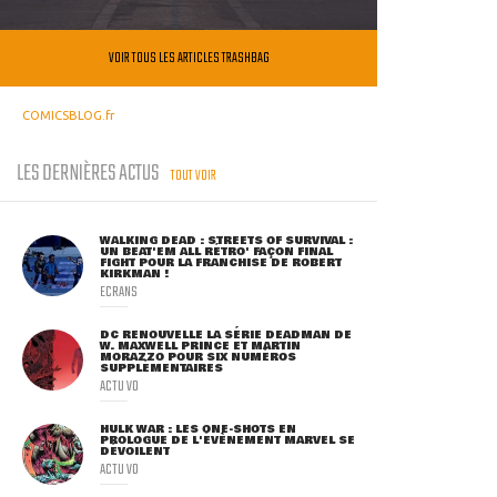
VOIR TOUS LES ARTICLES TRASHBAG
COMICSBLOG.fr
LES DERNIÈRES ACTUS
TOUT VOIR
WALKING DEAD : STREETS OF SURVIVAL :
UN BEAT'EM ALL RÉTRO' FAÇON FINAL
FIGHT POUR LA FRANCHISE DE ROBERT
KIRKMAN !
ECRANS
DC RENOUVELLE LA SÉRIE DEADMAN DE
W. MAXWELL PRINCE ET MARTIN
MORAZZO POUR SIX NUMÉROS
SUPPLÉMENTAIRES
ACTU VO
HULK WAR : LES ONE-SHOTS EN
PROLOGUE DE L'ÉVÈNEMENT MARVEL SE
DÉVOILENT
ACTU VO