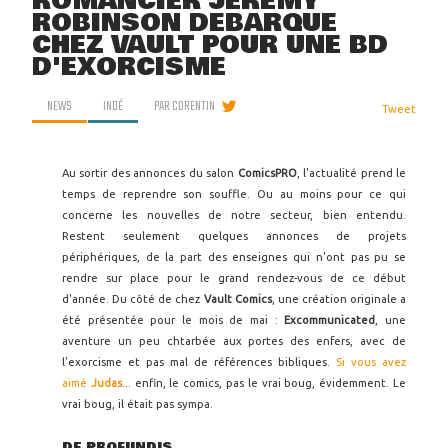
ROMANCIER JEREMY
ROBINSON DÉBARQUE
CHEZ VAULT POUR UNE BD
D'EXORCISME
NEWS
INDÉ
PAR
CORENTIN
Tweet
Au sortir des annonces du salon
ComicsPRO
, l'actualité prend le
temps de reprendre son souffle. Ou au moins pour ce qui
concerne les nouvelles de notre secteur, bien entendu.
Restent seulement quelques annonces de projets
périphériques, de la part des enseignes qui n'ont pas pu se
rendre sur place pour le grand rendez-vous de ce début
d'année. Du côté de chez
Vault Comics
, une création originale a
été présentée pour le mois de mai :
Excommunicated
, une
aventure un peu chtarbée aux portes des enfers, avec de
l'exorcisme et pas mal de références bibliques.
Si vous avez
aimé
Judas
... enfin, le comics, pas le vrai boug, évidemment. Le
vrai boug, il était pas sympa.
DE PROFUNDIS