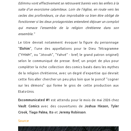
Edimmu vont effectivement se retrouvent bannis vers les enfers à la
suite d'un exorcisme calamiteux. Loin de l'église, en route vers les
cecles des profondeurs, ce duo improbable va bien être obligé de
fonctionner si les deux protagonistes entendent déjouer un complot
qui menace l'ensemble de la religion chrétienne dans son
ensemble."
Le titre devrait notamment évoquer la figure du personnage
"
Elohim
", l'une des appellations pour le Dieu Tétragramme
("YHWH", ou "Jéovah", "Yahvé" - bref, le grand patron originel)
selon le communiqué de presse. Bref, un projet de plus pour
compléter la riche collection des comics basés dans les mythes
de la religion chrétienne, avec un degré d'expertise qui devrait
cette fois aller chercher un peu plus loin que le poncif "cogner
sur les démons" qui forme le gros de cette production aux
Etats-Unis.
Excommunicated #1
est attendu pour le mois de mai 2026 chez
Vault Comics
avec des couvertures de
Joshua Hixson
,
Tyler
Crook
,
Tiago Palma
,
Ito
et
Jeremy Robinson
.
Source