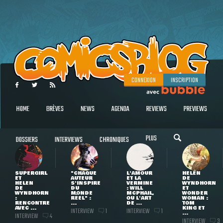
CONNEXION
INSCRIPTION
HOME
BRÈVES
NEWS
AGENDA
REVIEWS
PREVIEWS
PLUS
DOSSIERS
INTERVIEWS
CHRONIQUES
SUPERGIRL
"CHAQUE
L'AMOUR
HELEN
ET
AUTEUR
ET LA
DE
HELEN
S'INSPIRE
VERMINE
WYNDHORN
DE
DU
: WILL
ET
WYNDHORN
MONDE
MCPHAIL,
WONDER
:
RÉEL" :
OU L'ART
WOMAN :
RENCONTRE
...
DE ...
TOM
AVEC ...
KING ET
INTERVIEW
INTERVIEW
1
1
...
INTERVIEW
4
INTERVIEW
3