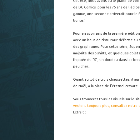
Cet été, nous avons eu le plaisir de voi
de DC Comics, pour les 75 ans de l'édite
gamme, une seconde arriverait pour le fu
bonus !
Pour en avoir pris de la première édition
avec un bout de tissu tout déformé au b
des graphismes. Pour cette série, Superm
majorité des t-shirts, et quelques objet
frappée du "S", un doudou dans les bras
peu cher...
Quant au lot de trois chaussettes, il au
de Noël, à la place de l'éternel cravate..
Vous trouverez tous les visuels sur le si
veulent toujours plus, consultez notre
Extrait :