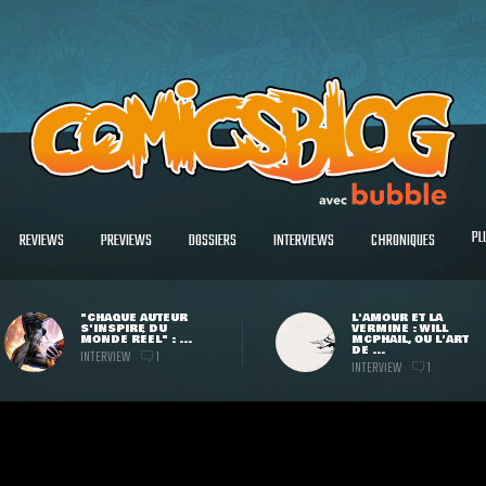
PL
REVIEWS
PREVIEWS
DOSSIERS
INTERVIEWS
CHRONIQUES
"CHAQUE AUTEUR
L'AMOUR ET LA
S'INSPIRE DU
VERMINE : WILL
MONDE RÉEL" : ...
MCPHAIL, OU L'ART
DE ...
INTERVIEW
1
INTERVIEW
1