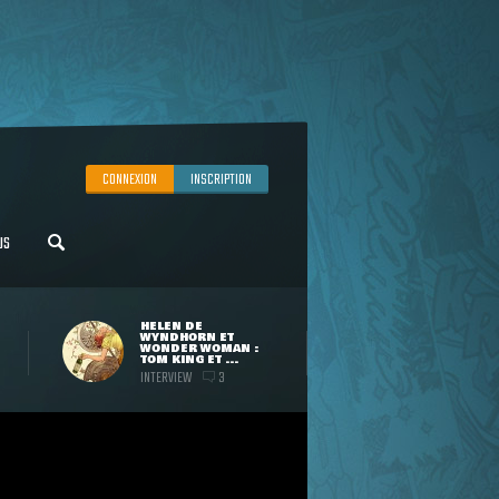
CONNEXION
INSCRIPTION
US
HELEN DE
WYNDHORN ET
WONDER WOMAN :
TOM KING ET ...
INTERVIEW
3