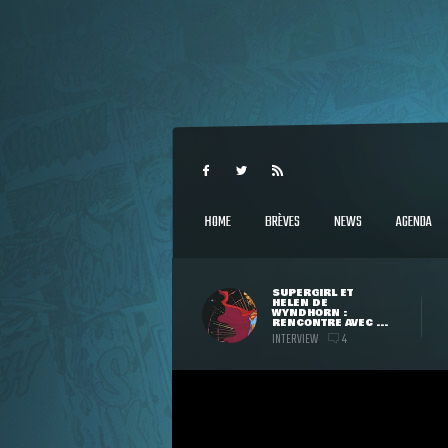
HOME
BRÈVES
NEWS
AGENDA
SUPERGIRL ET
HELEN DE
WYNDHORN :
RENCONTRE AVEC ...
INTERVIEW
4