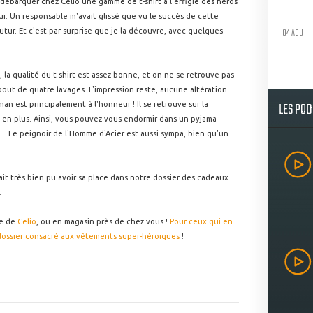
r débarquer chez Célio une gamme de t-shirt à l'effigie des héros
ur. Un responsable m'avait glissé que vu le succès de cette
04 AOU
tur. Et c'est par surprise que je la découvre, avec quelques
, la qualité du t-shirt est assez bonne, et on ne se retrouve pas
out de quatre lavages. L'impression reste, aucune altération
LES PO
an est principalement à l'honneur ! Il se retrouve sur la
s en plus. Ainsi, vous pouvez vous endormir dans un pyjama
... Le peignoir de l'Homme d'Acier est aussi sympa, bien qu'un
rait très bien pu avoir sa place dans notre dossier des cadeaux
.
te de
Celio
, ou en magasin près de chez vous !
Pour ceux qui en
 dossier consacré aux vêtements super-héroïques
!