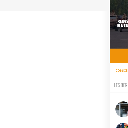
QUA
RETE
COMICS
LES DER