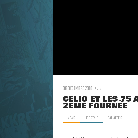
08 DECEMBRE 2010
2
CELIO ET LES 75 
2ÈME FOURNÉE
NEWS
LIFE STYLE
PAR
APTEIS