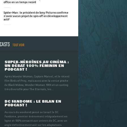
office en un temps record
Spider-Man : le président de Sony Pictures confirme
n'avoir aucun projet de spin-off en développement
actif
DCASTS
TOUT VOIR
SUPER-HÉROÏNES AU CINÉMA :
UN DÉBAT 100% FÉMININ EN
PODCAST !
Après Wonder Woman, Captain Marvel, et le récent
film Birds of Prey, mais aussi avec la venue proche
de Black Widow, Wonder Woman 1984 et un casting
très diversifié pour The Eternals, les ...
DC FANDOME : LE BILAN EN
PODCAST !
Au cours du weekend passé se tenait le DC
Fandome, premier évènement intégralement en
ligne et 100% consacré aux univers de DC, avec un
angle définitivement axé sur les adaptations