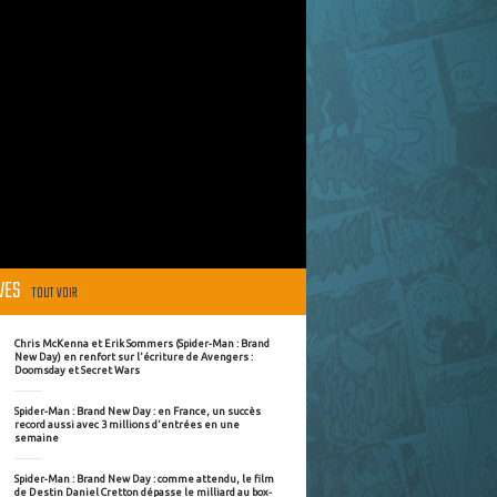
ÈVES
TOUT VOIR
Chris McKenna et Erik Sommers (Spider-Man : Brand
New Day) en renfort sur l'écriture de Avengers :
Doomsday et Secret Wars
Spider-Man : Brand New Day : en France, un succès
record aussi avec 3 millions d'entrées en une
semaine
Spider-Man : Brand New Day : comme attendu, le film
de Destin Daniel Cretton dépasse le milliard au box-