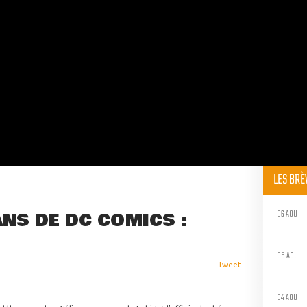
LES BR
06 AOU
ANS DE DC COMICS :
05 AOU
Tweet
04 AOU