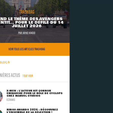
TRASHBAG
ND LE THÈME DES AVENGERS
NTIT... POUR LE DÉFILÉ DU 14
JUILLET 2026
PAR
ARNO KIKOO
VOIR TOUS LES ARTICLES TRASHBAG
BLOG.fr
NIÈRES ACTUS
TOUT VOIR
X-MEN : L'ACTEUR KIT CONNOR
EMBAUCHÉ POUR LE RÔLE DE CYCLOPS
CHEZ MARVEL STUDIOS
ECRANS
RINGO AWARDS 2026 : DÉCOUVREZ
L'ENSEMBLE DE LA SÉLECTION !