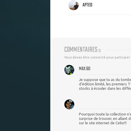
APTEIS
COMMENTAIRES
(
2
)
Vous devez être connecté pour participer
MAX BO
Je suppose que tu as du tomber
d'édition limité, les premiers T
stocks à écouler dans les diff
Pourquoi toute la collection n'e
surprise de trouver, en allant 
sur le site internet de Celio!!!