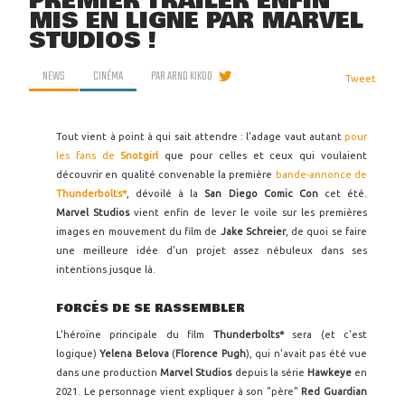
PREMIER TRAILER ENFIN
MIS EN LIGNE PAR MARVEL
STUDIOS !
NEWS
CINÉMA
PAR
ARNO KIKOO
Tweet
Tout vient à point à qui sait attendre : l'adage vaut autant
pour
les fans de
Snotgirl
que pour celles et ceux qui voulaient
découvrir en qualité convenable la première
bande-annonce de
Thunderbolts*
, dévoilé à la
San Diego Comic Con
cet été.
Marvel Studios
vient enfin de lever le voile sur les premières
images en mouvement du film de
Jake Schreier
, de quoi se faire
une meilleure idée d'un projet assez nébuleux dans ses
intentions jusque là.
FORCÉS DE SE RASSEMBLER
L'héroïne principale du film
Thunderbolts*
sera (et c'est
logique)
Yelena Belova
(
Florence Pugh
), qui n'avait pas été vue
dans une production
Marvel Studios
depuis la série
Hawkeye
en
2021. Le personnage vient expliquer à son "père"
Red Guardian