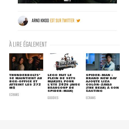
ARNO KIKOO
EST SUR TWITTER
À LIRE ÉGALEMENT
THUNDERBOLTS*
LEGO FAIT LE
SPIDER-MAN :
SE MAINTIENT AU
PLEIN DE SETS
BRAND NEW DAY
BOX-OFFICE ET
MARVEL POUR
AJOUTE LIZA
ATTEINT LES 272
L'ÉTÉ 2025 (AVEC
COLÓN-ZAYAS
M$
BEAUCOUP DE
(THE BEAR) À SON
SPIDER-MAN)
CASTING
ECRANS
GOODIES
ECRANS