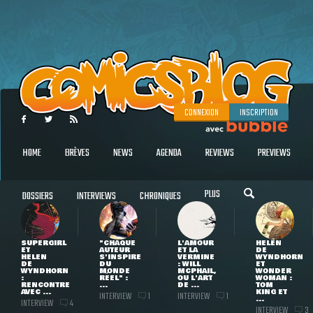
CONNEXION
INSCRIPTION
HOME
BRÈVES
NEWS
AGENDA
REVIEWS
PREVIEWS
PLUS
DOSSIERS
INTERVIEWS
CHRONIQUES
SUPERGIRL
"CHAQUE
L'AMOUR
HELEN
ET
AUTEUR
ET LA
DE
HELEN
S'INSPIRE
VERMINE
WYNDHORN
DE
DU
: WILL
ET
WYNDHORN
MONDE
MCPHAIL,
WONDER
:
RÉEL" :
OU L'ART
WOMAN :
RENCONTRE
...
DE ...
TOM
AVEC ...
KING ET
INTERVIEW
INTERVIEW
1
1
...
INTERVIEW
4
INTERVIEW
3