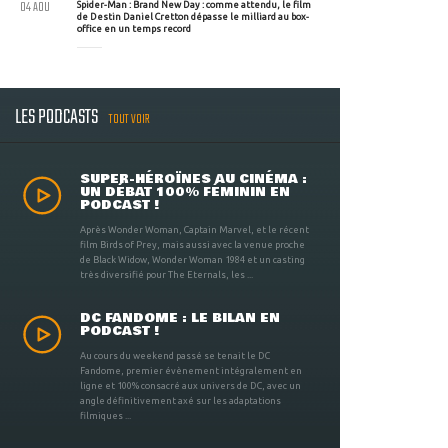
04 AOU
Spider-Man : Brand New Day : comme attendu, le film
de Destin Daniel Cretton dépasse le milliard au box-
office en un temps record
LES PODCASTS
TOUT VOIR
SUPER-HÉROÏNES AU CINÉMA :
UN DÉBAT 100% FÉMININ EN
PODCAST !
Après Wonder Woman, Captain Marvel, et le récent
film Birds of Prey, mais aussi avec la venue proche
de Black Widow, Wonder Woman 1984 et un casting
très diversifié pour The Eternals, les ...
DC FANDOME : LE BILAN EN
PODCAST !
Au cours du weekend passé se tenait le DC
Fandome, premier évènement intégralement en
ligne et 100% consacré aux univers de DC, avec un
angle définitivement axé sur les adaptations
filmiques ...