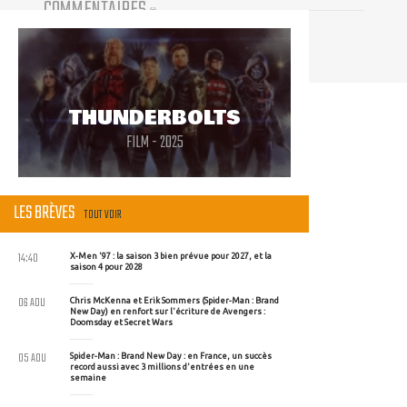
COMMENTAIRES
(
0
)
Vous devez être connecté pour participer
THUNDERBOLTS
FILM - 2025
LES BRÈVES
TOUT VOIR
14:40
X-Men '97 : la saison 3 bien prévue pour 2027, et la
saison 4 pour 2028
06 AOU
Chris McKenna et Erik Sommers (Spider-Man : Brand
New Day) en renfort sur l'écriture de Avengers :
Doomsday et Secret Wars
05 AOU
Spider-Man : Brand New Day : en France, un succès
record aussi avec 3 millions d'entrées en une
semaine