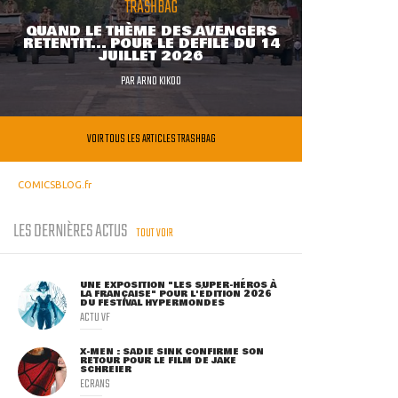
TRASHBAG
QUAND LE THÈME DES AVENGERS
RETENTIT... POUR LE DÉFILÉ DU 14
JUILLET 2026
PAR
ARNO KIKOO
VOIR TOUS LES ARTICLES TRASHBAG
COMICSBLOG.fr
LES DERNIÈRES ACTUS
TOUT VOIR
UNE EXPOSITION "LES SUPER-HÉROS À
LA FRANÇAISE" POUR L'ÉDITION 2026
DU FESTIVAL HYPERMONDES
ACTU VF
X-MEN : SADIE SINK CONFIRME SON
RETOUR POUR LE FILM DE JAKE
SCHREIER
ECRANS