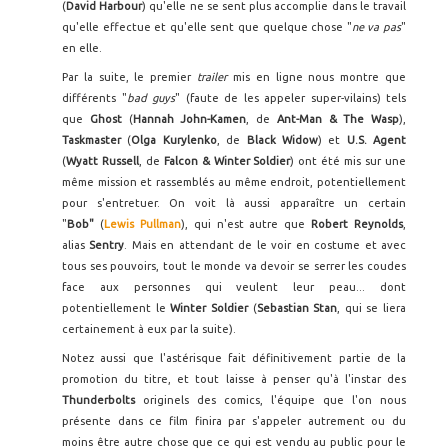
(
David Harbour
) qu'elle ne se sent plus accomplie dans le travail
qu'elle effectue et qu'elle sent que quelque chose "
ne va pas
"
en elle.
Par la suite, le premier
trailer
mis en ligne nous montre que
différents "
bad guys
" (faute de les appeler super-vilains) tels
que
Ghost
(
Hannah John-Kamen
, de
Ant-Man & The Wasp
),
Taskmaster
(
Olga Kurylenko
, de
Black Widow
) et
U.S. Agent
(
Wyatt Russell
, de
Falcon & Winter Soldier
) ont été mis sur une
même mission et rassemblés au même endroit, potentiellement
pour s'entretuer. On voit là aussi apparaître un certain
"
Bob"
(
Lewis Pullman
), qui n'est autre que
Robert Reynolds
,
alias
Sentry
. Mais en attendant de le voir en costume et avec
tous ses pouvoirs, tout le monde va devoir se serrer les coudes
face aux personnes qui veulent leur peau... dont
potentiellement le
Winter Soldier
(
Sebastian Stan
, qui se liera
certainement à eux par la suite).
Notez aussi que l'astérisque fait définitivement partie de la
promotion du titre, et tout laisse à penser qu'à l'instar des
Thunderbolts
originels des comics, l'équipe que l'on nous
présente dans ce film finira par s'appeler autrement ou du
moins être autre chose que ce qui est vendu au public pour le