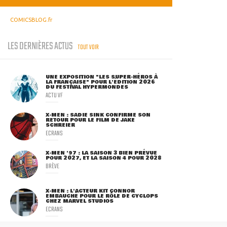
COMICSBLOG.fr
LES DERNIÈRES ACTUS
TOUT VOIR
UNE EXPOSITION "LES SUPER-HÉROS À
LA FRANÇAISE" POUR L'ÉDITION 2026
DU FESTIVAL HYPERMONDES
ACTU VF
X-MEN : SADIE SINK CONFIRME SON
RETOUR POUR LE FILM DE JAKE
SCHREIER
ECRANS
X-MEN '97 : LA SAISON 3 BIEN PRÉVUE
POUR 2027, ET LA SAISON 4 POUR 2028
BRÈVE
X-MEN : L'ACTEUR KIT CONNOR
EMBAUCHÉ POUR LE RÔLE DE CYCLOPS
CHEZ MARVEL STUDIOS
ECRANS