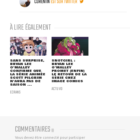
CORENTIN
EST SUR TWITTER
À LIRE ÉGALEMENT
SANS SURPRISE,
SNOTGIRL :
BRYAN LEE
BRYAN LEE
O'MALLEY
O'MALLEY
CONFIRME QUE
PROMET (ENFIN)
LA SÉRIE ANIMÉE
LE RETOUR DE LA
SCOTT PILGRIM
SÉRIE CHEZ
N'AURA PAS DE
IMAGE COMICS
SAISON ...
ACTU VO
ECRANS
COMMENTAIRES
(
0
)
Vous devez être connecté pour participer