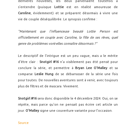
dernières nouvelles, les deux parvenaient toutefois à
s'entendre (puisque
Lottie
est en réalité amoureuse de
Caroline
, évidemment) et se préparent désormais à vivre une
vie de couple déséquilibrée. Le synopsis confirme :
"Maintenant que l'influenceuse beauté Lottie Person est
officiellement en couple avec Caroline, la fille de ses rêves, quel
genre de problèmes vont-elles connaître désormais ?"
Le descriptif de l'intrigue est un peu vague, mais a le mérite
d'être clair :
Snotgirl #16
n'a visiblement pas été pensé pour
conclure la série, et permettre à
Bryan Lee O'Malley
et sa
comparse
Leslie Hung
de se débarrasser de la série une fois
pour toutes. De nouvelles aventures sont à venir, avec toujours
plus de filtres et de mascara. Vivement.
Snotgirl #16
sera donc disponible le 4 décembre 2024. Oui, on se
répète, mais parce qu'on ne pensait pas écrire cet article un
jour.
O'Malley
signe une couverture variante pour l'occasion.
Source