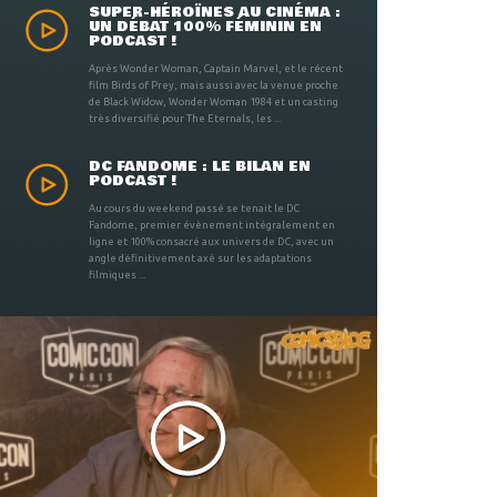
SUPER-HÉROÏNES AU CINÉMA :
UN DÉBAT 100% FÉMININ EN
PODCAST !
Après Wonder Woman, Captain Marvel, et le récent
film Birds of Prey, mais aussi avec la venue proche
de Black Widow, Wonder Woman 1984 et un casting
très diversifié pour The Eternals, les ...
DC FANDOME : LE BILAN EN
PODCAST !
Au cours du weekend passé se tenait le DC
Fandome, premier évènement intégralement en
ligne et 100% consacré aux univers de DC, avec un
angle définitivement axé sur les adaptations
filmiques ...