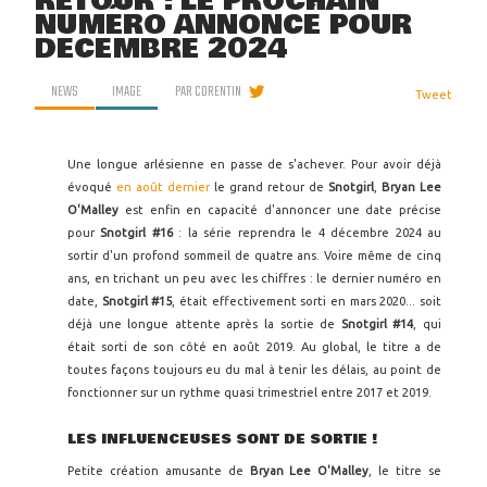
RETOUR : LE PROCHAIN
NUMÉRO ANNONCÉ POUR
DÉCEMBRE 2024
NEWS
IMAGE
PAR
CORENTIN
Tweet
Une longue arlésienne en passe de s'achever. Pour avoir déjà
évoqué
en août dernier
le grand retour de
Snotgirl
,
Bryan Lee
O'Malley
est enfin en capacité d'annoncer une date précise
pour
Snotgirl #16
: la série reprendra le 4 décembre 2024 au
sortir d'un profond sommeil de quatre ans. Voire même de cinq
ans, en trichant un peu avec les chiffres : le dernier numéro en
date,
Snotgirl #15
, était effectivement sorti en mars 2020... soit
déjà une longue attente après la sortie de
Snotgirl #14
, qui
était sorti de son côté en août 2019. Au global, le titre a de
toutes façons toujours eu du mal à tenir les délais, au point de
fonctionner sur un rythme quasi trimestriel entre 2017 et 2019.
LES INFLUENCEUSES SONT DE SORTIE !
Petite création amusante de
Bryan Lee O'Malley
, le titre se