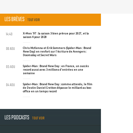
LES BRÈVES
TOUT VOIR
14:40
X-Men '97 : la saison 3 bien prévue pour 2027, et la
saison 4 pour 2028
06 AOU
Chris McKenna et Erik Sommers (Spider-Man : Brand
New Day) en renfort sur l'écriture de Avengers :
Doomsday et Secret Wars
05 AOU
Spider-Man : Brand New Day : en France, un succès
record aussi avec 3 millions d'entrées en une
semaine
04 AOU
Spider-Man : Brand New Day : comme attendu, le film
de Destin Daniel Cretton dépasse le milliard au box-
office en un temps record
LES PODCASTS
TOUT VOIR