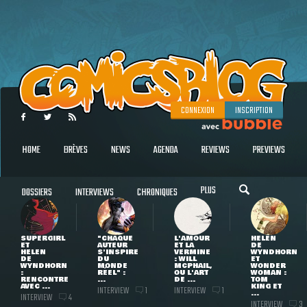
CONNEXION
INSCRIPTION
HOME
BRÈVES
NEWS
AGENDA
REVIEWS
PREVIEWS
PLUS
DOSSIERS
INTERVIEWS
CHRONIQUES
SUPERGIRL
"CHAQUE
L'AMOUR
HELEN
ET
AUTEUR
ET LA
DE
HELEN
S'INSPIRE
VERMINE
WYNDHORN
DE
DU
: WILL
ET
WYNDHORN
MONDE
MCPHAIL,
WONDER
:
RÉEL" :
OU L'ART
WOMAN :
RENCONTRE
...
DE ...
TOM
AVEC ...
KING ET
INTERVIEW
INTERVIEW
1
1
...
INTERVIEW
4
INTERVIEW
3