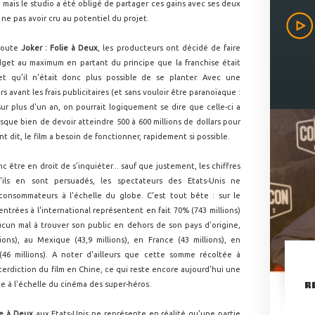
... mais le studio a été obligé de partager ces gains avec ses deux
ne pas avoir cru au potentiel du projet.
route
Joker : Folie à Deux
, les producteurs ont décidé de faire
dget au maximum en partant du principe que la franchise était
t qu'il n'était donc plus possible de se planter. Avec une
s avant les frais publicitaires (et sans vouloir être paranoïaque :
 plus d'un an, on pourrait logiquement se dire que celle-ci a
risque bien de devoir atteindre 500 à 600 millions de dollars pour
t dit, le film a besoin de fonctionner, rapidement si possible.
c être en droit de s'inquiéter... sauf que justement, les chiffres
ils en sont persuadés, les spectateurs des Etats-Unis ne
consommateurs à l'échelle du globe. C'est tout bête : sur le
 entrées à l'international représentent en fait 70% (743 millions)
ucun mal à trouver son public en dehors de son pays d'origine,
ns), au Mexique (43,9 millions), en France (43 millions), en
(46 millions). A noter d'ailleurs que cette somme récoltée à
interdiction du film en Chine, ce qui reste encore aujourd'hui une
R
 à l'échelle du cinéma des super-héros.
ie à Deux
aux Etats-Unis ne représente en réalité qu'une partie