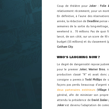
Coup de théâtre pour
Joker : Folie 
relativement récemment, pour un mon
En définitive, à l'aune des réservatio
année, la rédaction de
Deadline
pense q
semaines de la sortie du long-métrage
weekend à... 70 millions. Pas de quoi 
lancé, de son côté, sur un score de 93
budget (55 millions) et du classement 
Gotham City
.
WHO'S LAUGHING NOW ?
Le degré de dangerosité repose justemen
pour le premier
Joker
,
Warner Bros.
n'
production classé "R" et avait donc 
consigne a permis à
Todd Phillips
de s'
façons pas perdu beaucoup d'argent 
deux partenaires extérieurs
(
Village
général, afin de minimiser son prop
attendu la présidence de
David Zaslav
p
Joker
est devenu l'adaptation de comics