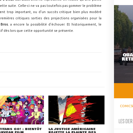
cette suite. Celle-ci ne va pas toutefois pas gommer le problème
nt trop important, ou d'un succès critique bien plus modéré
emières critiques sorties des projections organisées pour la
Bros.
a encore la possibilité d'échouer. Et historiquement, le
if dès lors que cette opportunité se présente.
QUA
RETE
COMICS
LES DER
TITANS GO! : BIENTÔT
LA JUSTICE AMÉRICAINE
UVEAU FILM
REJETTE LA PLAINTE DES