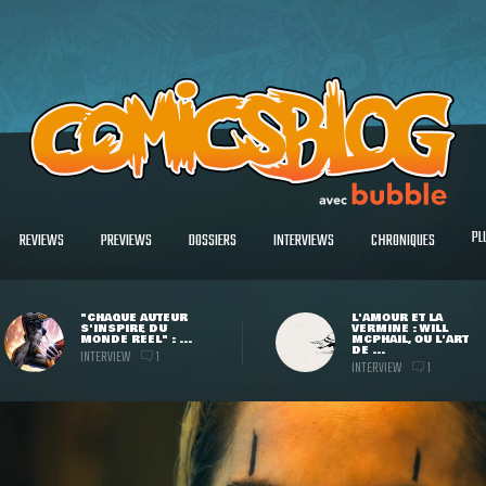
PL
REVIEWS
PREVIEWS
DOSSIERS
INTERVIEWS
CHRONIQUES
"CHAQUE AUTEUR
L'AMOUR ET LA
S'INSPIRE DU
VERMINE : WILL
MONDE RÉEL" : ...
MCPHAIL, OU L'ART
DE ...
INTERVIEW
1
INTERVIEW
1