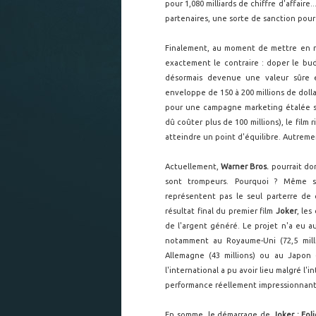
pour 1,080 milliards de chiffre d'affaire
partenaires, une sorte de sanction pour 
Finalement, au moment de mettre en 
exactement le contraire : doper le bu
désormais devenue une valeur sûre e
enveloppe de 150 à 200 millions de dollar
pour une campagne marketing étalée sur
dû coûter plus de 100 millions), le film 
atteindre un point d'équilibre. Autremen
Actuellement,
Warner Bros.
pourrait don
sont trompeurs. Pourquoi ? Même s'
représentent pas le seul parterre de 
résultat final du premier film
Joker
, les
de l'argent généré. Le projet n'a eu a
notamment au Royaume-Uni (72,5 millio
Allemagne (43 millions) ou au Japon 
l'international a pu avoir lieu malgré l'
performance réellement impressionnante
En somme, le démarrage de
Joker : Fol