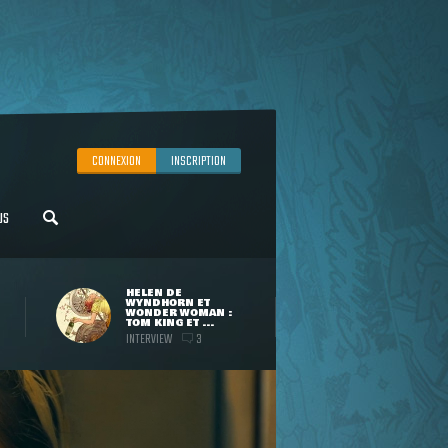
CONNEXION
INSCRIPTION
US
HELEN DE
WYNDHORN ET
WONDER WOMAN :
TOM KING ET ...
INTERVIEW
3