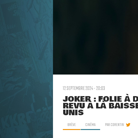
12 SEPTEMBRE 2024 - 20:03
JOKER : FOLIE À
REVU À LÀ BAISS
UNIS
BRÈVE
CINÉMA
PAR
CORENTIN