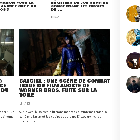
MATION POUR LA
HÉRITIERS DE JOE SHUSTER
 ANIMÉE CHEZ DC
CONCERNANT LES DROITS
OS ?
DE ...
ECRANS
)
BATGIRL : UNE SCÈNE DE COMBAT
NCE
ISSUE DU FILM AVORTÉ DE
 DU
WARNER BROS. FUITE SUR LA
TOILE
ECRANS
t-être l'un
Sur le web, le souvenir du grand ménage de printemps organisé
 du cinéma
par David Zaslav et les équipes du groupe Discovery Inc., au
moment de ...