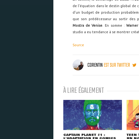
de l'équation dans le destin global de 
d'un budget de production probableme
que son prédécesseur au sortir des pr
Mostra de Venise
. En somme :
Warner 
studio a eu tendance à se montrer créat
Source
CORENTIN
EST SUR TWITTER
À LIRE ÉGALEMENT
CAPTAIN PLANET #1 :
TEEN 
L'ADAPTATION EN COMICS
UN NO