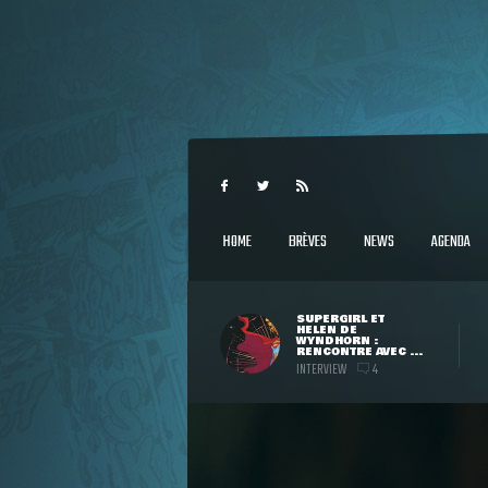
HOME
BRÈVES
NEWS
AGENDA
SUPERGIRL ET
HELEN DE
WYNDHORN :
RENCONTRE AVEC ...
INTERVIEW
4