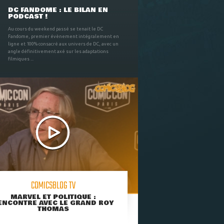
DC FANDOME : LE BILAN EN
PODCAST !
Au cours du weekend passé se tenait le DC
Fandome, premier évènement intégralement en
ligne et 100% consacré aux univers de DC, avec un
angle définitivement axé sur les adaptations
filmiques ...
COMICSBLOG TV
MARVEL ET POLITIQUE :
ENCONTRE AVEC LE GRAND ROY
THOMAS