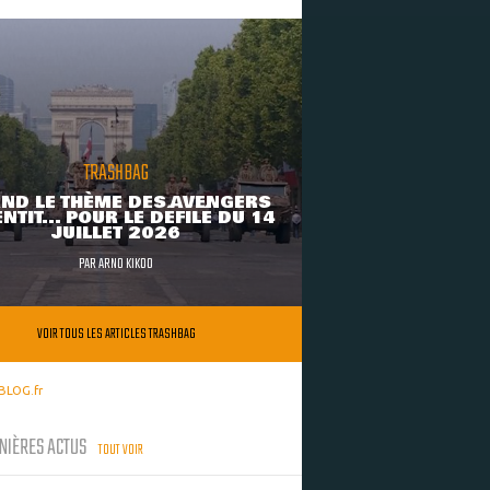
TRASHBAG
ND LE THÈME DES AVENGERS
NTIT... POUR LE DÉFILÉ DU 14
JUILLET 2026
PAR
ARNO KIKOO
VOIR TOUS LES ARTICLES TRASHBAG
BLOG.fr
NIÈRES ACTUS
TOUT VOIR