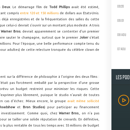
09:20
à Deux
. Le démarrage film de
Todd Phillips
avait été estimé,
tant compris
entre 120 et 150 millions
de dollars aux Etats-Unis.
ns déjà enregistrées et de la fréquentation des salles du cette
09:01
ue celui-ci devrait s'ouvrir sur un montant plus modeste. A trois
,
Warner Bros.
devrait apparemment se contenter d'un premier
08 AOU
faire sauter le champagne, surtout que le premier
Joker
s'était
 millions. Pour l'époque, une belle performance compte tenu du
07 AOU
(pour adultes) de cette relecture tronquée du célèbre clown de
LES PO
t sur la différence de philosophie à l'origine des deux films :
était pas forcément emballé par la perspective d'une grosse
prévu un budget restreint pour minimiser les risques. Cette
exprimer plus librement, puisque le studio n'aurait de toutes
en cas d'échec. Mieux encore, le groupe
avait même sollicité
 Roadshow
et
Bron Studios
) pour participer au financement
re investissement. Comme quoi, chez
Warner Bros.
, on n'a pas
our se tailler une solide réputation de crevards. En définitive,
 la plus rentable de tous les temps avec 55 millions de budget