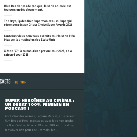
Blue Beetle : pas de panique, la série animée est
toujours en développement.
The Boys, Spider-Noir, Superman et aussi Supergirl
récompensés aux Critics Choice Super Awards 2026
Lanterns : deux nouveaux extraits pour la série HBO
Max sur les matinales des Etats-Unis
X-Men '97 : la saison 3 bien prévue pour 2027, et la
saison 4 pour 2028
DCASTS
TOUT VOIR
SUPER-HÉROÏNES AU CINÉMA :
UN DÉBAT 100% FÉMININ EN
PODCAST !
Après Wonder Woman, Captain Marvel, et le récent
film Birds of Prey, mais aussi avec la venue proche
de Black Widow, Wonder Woman 1984 et un casting
très diversifié pour The Eternals, les ...