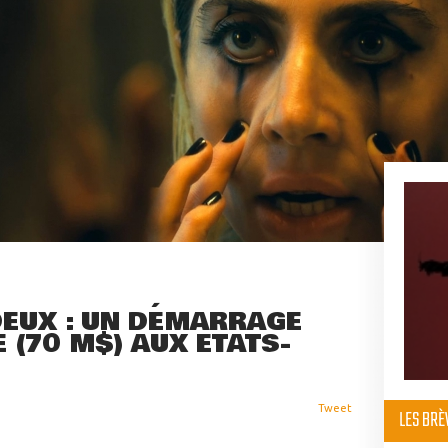
 DEUX : UN DÉMARRAGE
E (70 M$) AUX ETATS-
Tweet
LES BR