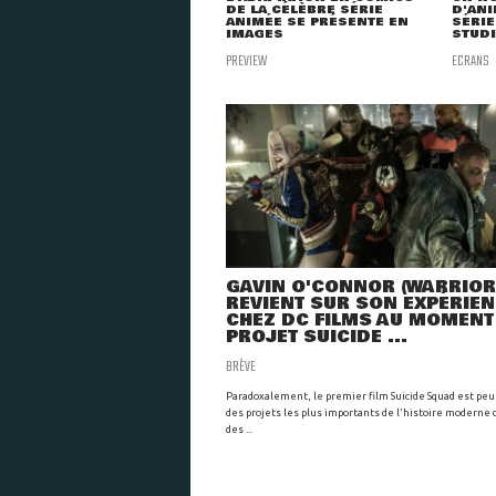
DE LA CÉLÈBRE SÉRIE
D'ANI
ANIMÉE SE PRÉSENTE EN
SÉRIE
IMAGES
STUDI
PREVIEW
ECRANS
GAVIN O'CONNOR (WARRIOR
REVIENT SUR SON EXPÉRIE
CHEZ DC FILMS AU MOMENT
PROJET SUICIDE ...
BRÈVE
Paradoxalement, le premier film Suicide Squad est peu
des projets les plus importants de l'histoire moderne
des ...