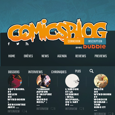
CONNEXION
INSCRIPTION
HOME
BRÈVES
NEWS
AGENDA
REVIEWS
PREVIEWS
PLUS
DOSSIERS
INTERVIEWS
CHRONIQUES
SUPERGIRL
"CHAQUE
L'AMOUR
HELEN
ET
AUTEUR
ET LA
DE
HELEN
S'INSPIRE
VERMINE
WYNDHORN
DE
DU
: WILL
ET
WYNDHORN
MONDE
MCPHAIL,
WONDER
:
RÉEL" :
OU L'ART
WOMAN :
RENCONTRE
...
DE ...
TOM
AVEC ...
KING ET
INTERVIEW
INTERVIEW
1
1
...
INTERVIEW
4
INTERVIEW
3