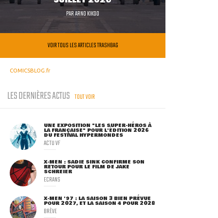
JUILLET 2026
PAR
ARNO KIKOO
VOIR TOUS LES ARTICLES TRASHBAG
COMICSBLOG.fr
LES DERNIÈRES ACTUS
TOUT VOIR
UNE EXPOSITION "LES SUPER-HÉROS À
LA FRANÇAISE" POUR L'ÉDITION 2026
DU FESTIVAL HYPERMONDES
ACTU VF
X-MEN : SADIE SINK CONFIRME SON
RETOUR POUR LE FILM DE JAKE
SCHREIER
ECRANS
X-MEN '97 : LA SAISON 3 BIEN PRÉVUE
POUR 2027, ET LA SAISON 4 POUR 2028
BRÈVE