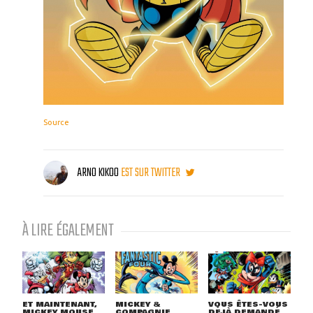
Source
ARNO KIKOO
EST SUR TWITTER
À LIRE ÉGALEMENT
ET MAINTENANT,
MICKEY &
VOUS ÊTES-VOUS
MICKEY MOUSE
COMPAGNIE
DÉJÀ DEMANDÉ