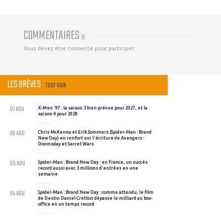
COMMENTAIRES
(
0
)
Vous devez être connecté pour participer
LES BRÈVES
TOUT VOIR
07 AOU
X-Men '97 : la saison 3 bien prévue pour 2027, et la
saison 4 pour 2028
06 AOU
Chris McKenna et Erik Sommers (Spider-Man : Brand
New Day) en renfort sur l'écriture de Avengers :
Doomsday et Secret Wars
05 AOU
Spider-Man : Brand New Day : en France, un succès
record aussi avec 3 millions d'entrées en une
semaine
04 AOU
Spider-Man : Brand New Day : comme attendu, le film
de Destin Daniel Cretton dépasse le milliard au box-
office en un temps record