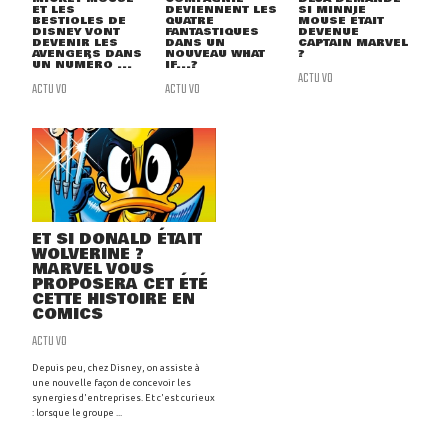
ET LES
DEVIENNENT LES
SI MINNIE
BESTIOLES DE
QUATRE
MOUSE ÉTAIT
DISNEY VONT
FANTASTIQUES
DEVENUE
DEVENIR LES
DANS UN
CAPTAIN MARVEL
AVENGERS DANS
NOUVEAU WHAT
?
UN NUMÉRO ...
IF...?
ACTU VO
ACTU VO
ACTU VO
ET SI DONALD ÉTAIT
WOLVERINE ?
MARVEL VOUS
PROPOSERA CET ÉTÉ
CETTE HISTOIRE EN
COMICS
ACTU VO
Depuis peu, chez Disney, on assiste à
une nouvelle façon de concevoir les
synergies d'entreprises. Et c'est curieux
: lorsque le groupe ...