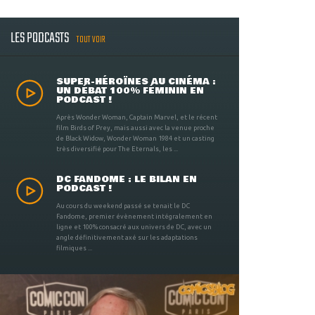
LES PODCASTS
TOUT VOIR
SUPER-HÉROÏNES AU CINÉMA :
UN DÉBAT 100% FÉMININ EN
PODCAST !
Après Wonder Woman, Captain Marvel, et le récent
film Birds of Prey, mais aussi avec la venue proche
de Black Widow, Wonder Woman 1984 et un casting
très diversifié pour The Eternals, les ...
DC FANDOME : LE BILAN EN
PODCAST !
Au cours du weekend passé se tenait le DC
Fandome, premier évènement intégralement en
ligne et 100% consacré aux univers de DC, avec un
angle définitivement axé sur les adaptations
filmiques ...