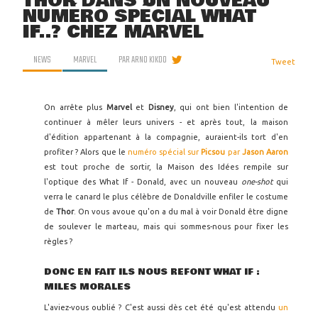
THOR DANS UN NOUVEAU
NUMÉRO SPÉCIAL WHAT
IF..? CHEZ MARVEL
NEWS
MARVEL
PAR
ARNO KIKOO
Tweet
On arrête plus
Marvel
et
Disney
, qui ont bien l'intention de
continuer à mêler leurs univers - et après tout, la maison
d'édition appartenant à la compagnie, auraient-ils tort d'en
profiter ? Alors que le
numéro spécial sur
Picsou
par
Jason Aaron
est tout proche de sortir, la Maison des Idées rempile sur
l'optique des What If - Donald, avec un nouveau
one-shot
qui
verra le canard le plus célèbre de Donaldville enfiler le costume
de
Thor
. On vous avoue qu'on a du mal à voir Donald être digne
de soulever le marteau, mais qui sommes-nous pour fixer les
règles ?
DONC EN FAIT ILS NOUS REFONT WHAT IF :
MILES MORALES
L'aviez-vous oublié ? C'est aussi dès cet été qu'est attendu
un