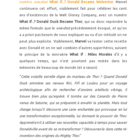
numéro
one-shot
What If...? Donald Became Wolverine
. Marvel
continuera cet effort, visiblement fait pour célébrer les cent
ans d'existences de la Walt Disney Company, avec un numéro
What If...? Donald Duck Became Thor
, qui va donc reprendre la
même formule que le
one-shot
précédemment évoqué, et qu'on
a
a priori
pas besoin de vous expliquer au vu d'un intitulé on ne
peut plus explicite. Visiblement,
Marvel
va tester cette recette
avec Donald et on ne sait combien d'autres super-héros, suivant
le principe de la mini-série
What If : Miles Morales
d'il y a
quelques temps, qui n'est pourtant pas restée dans les
mémoires de beaucoup de monde (et à raison).
"
Cette volaille est-elle digne du marteau de Thor ? Quand Donald
Duck emmène ses neveux Riri, Fifi et Loulou pour un voyage
archéologique afin de rechercher d'anciens artefacts vikings, il
trouve bien plus qu'espéré. Il tombe sur des Canards de Pierre
venus de Saturne, qui se préparent à envahir la planète. Mais tout
change lorsqu'il découvre une cane enchantée qui provoque en lui
une transformation exceptionnelle, lui donnant le pouvoir de Thor.
Apprendra-t-il à utiliser ses nouvelles capacités à temps pour sauver
Donaldville avant de se re-transformer ? Découvrez-le dans cette ré-
invention des origines du Mighty Thor.
"