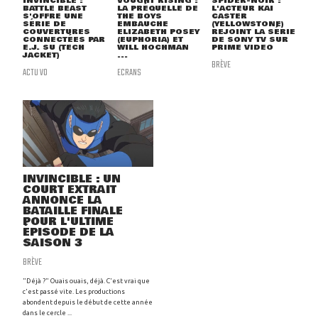
INVINCIBLE :
VOUGHT RISING :
SPIDER-NOIR :
BATTLE BEAST
LA PRÉQUELLE DE
L'ACTEUR KAI
S'OFFRE UNE
THE BOYS
CASTER
SÉRIE DE
EMBAUCHE
(YELLOWSTONE)
COUVERTURES
ELIZABETH POSEY
REJOINT LA SÉRIE
CONNECTÉES PAR
(EUPHORIA) ET
DE SONY TV SUR
E.J. SU (TECH
WILL HOCHMAN
PRIME VIDEO
JACKET)
...
BRÈVE
ACTU VO
ECRANS
INVINCIBLE : UN
COURT EXTRAIT
ANNONCE LA
BATAILLE FINALE
POUR L'ULTIME
ÉPISODE DE LA
SAISON 3
BRÈVE
"Déjà ?" Ouais ouais, déjà. C'est vrai que
c'est passé vite. Les productions
abondent depuis le début de cette année
dans le cercle ...