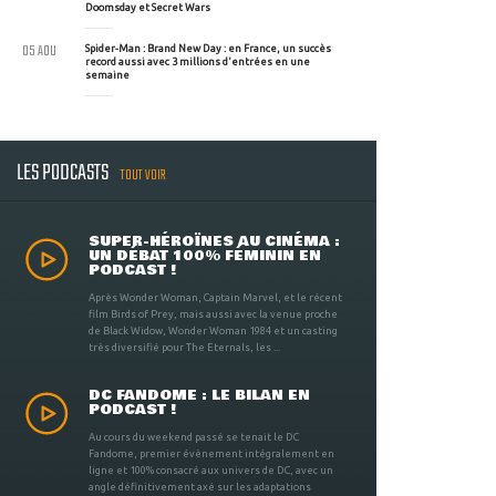
Doomsday et Secret Wars
05 AOU
Spider-Man : Brand New Day : en France, un succès
record aussi avec 3 millions d'entrées en une
semaine
LES PODCASTS
TOUT VOIR
SUPER-HÉROÏNES AU CINÉMA :
UN DÉBAT 100% FÉMININ EN
PODCAST !
Après Wonder Woman, Captain Marvel, et le récent
film Birds of Prey, mais aussi avec la venue proche
de Black Widow, Wonder Woman 1984 et un casting
très diversifié pour The Eternals, les ...
DC FANDOME : LE BILAN EN
PODCAST !
Au cours du weekend passé se tenait le DC
Fandome, premier évènement intégralement en
ligne et 100% consacré aux univers de DC, avec un
angle définitivement axé sur les adaptations