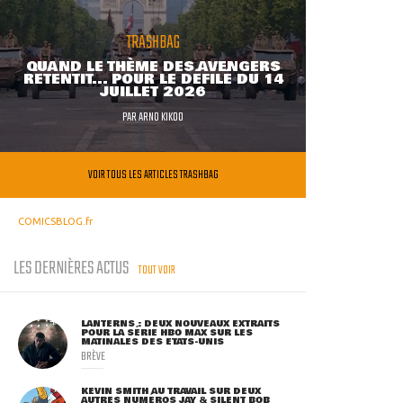
TRASHBAG
QUAND LE THÈME DES AVENGERS
RETENTIT... POUR LE DÉFILÉ DU 14
JUILLET 2026
PAR
ARNO KIKOO
VOIR TOUS LES ARTICLES TRASHBAG
COMICSBLOG.fr
LES DERNIÈRES ACTUS
TOUT VOIR
LANTERNS : DEUX NOUVEAUX EXTRAITS
POUR LA SÉRIE HBO MAX SUR LES
MATINALES DES ETATS-UNIS
BRÈVE
KEVIN SMITH AU TRAVAIL SUR DEUX
AUTRES NUMÉROS JAY & SILENT BOB