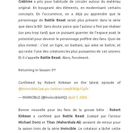
Crabtree
a pris pour habitude de circuler autour du matériau
original. En bougeant des éléments, en modernisant certains
concepts. En l'occurrence, on a déjà pu apprendre que le
personnage de
Battle Beast
serait plus présent dans la série
que dans la BD. Sans doute parce que l'auteur a finir par réaliser
(un peu trop tard) que ce puissant guerrier de l'espace avait le
potentiel pour devenir le personnage préféré des fans. Quoi de
plus normal : c'est un tigre, un barbare, qui aime se battre, et
qui reste l'une des créatures les plus puissantes de cet univers.
Et il s'appelle
Battle Beast
. Alors, forcément.
Returning in Season 3!!!
Confirmed by Robert Kirkman on the latest episode of
@InvincibleCast
pic.twitter.com/X1kSp1Cpfs
— INVINCIBLE (@InvincibleHQ)
April 7, 2024
Bonne nouvelle pour les fans de la grosse bête :
Robert
Kirkman
a confirmé que
Battle Beast
(campé par l'acteur
Michael Dorn
) et
Titan
(
Mahershala Ali
) seraient de retour pour
la saison trois de la série
Invincible
. Le créateur a lâché cette