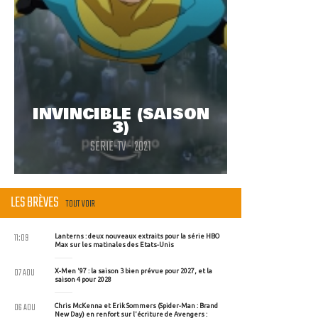
INVINCIBLE (SAISON
3)
SERIE-TV - 2021
LES BRÈVES
TOUT VOIR
11:09
Lanterns : deux nouveaux extraits pour la série HBO
Max sur les matinales des Etats-Unis
07 AOU
X-Men '97 : la saison 3 bien prévue pour 2027, et la
saison 4 pour 2028
06 AOU
Chris McKenna et Erik Sommers (Spider-Man : Brand
New Day) en renfort sur l'écriture de Avengers :