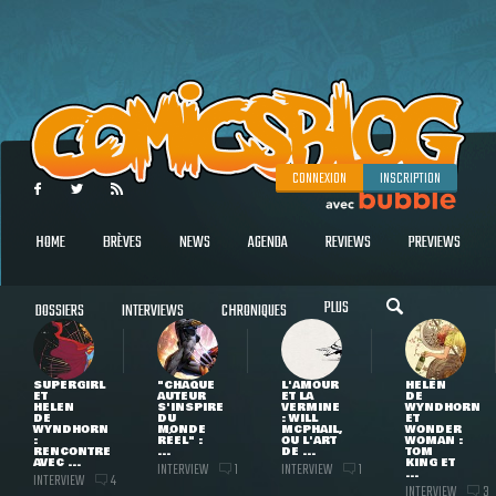
CONNEXION
INSCRIPTION
HOME
BRÈVES
NEWS
AGENDA
REVIEWS
PREVIEWS
PLUS
DOSSIERS
INTERVIEWS
CHRONIQUES
SUPERGIRL
"CHAQUE
L'AMOUR
HELEN
ET
AUTEUR
ET LA
DE
HELEN
S'INSPIRE
VERMINE
WYNDHORN
DE
DU
: WILL
ET
WYNDHORN
MONDE
MCPHAIL,
WONDER
:
RÉEL" :
OU L'ART
WOMAN :
RENCONTRE
...
DE ...
TOM
AVEC ...
KING ET
INTERVIEW
INTERVIEW
1
1
...
INTERVIEW
4
INTERVIEW
3