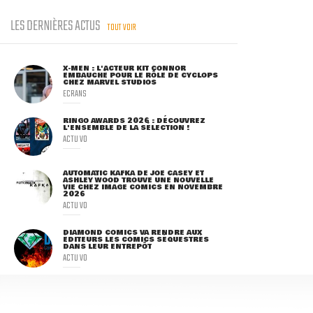
LES DERNIÈRES ACTUS
TOUT VOIR
X-MEN : L'ACTEUR KIT CONNOR
EMBAUCHÉ POUR LE RÔLE DE CYCLOPS
CHEZ MARVEL STUDIOS
ECRANS
RINGO AWARDS 2026 : DÉCOUVREZ
L'ENSEMBLE DE LA SÉLECTION !
ACTU VO
AUTOMATIC KAFKA DE JOE CASEY ET
ASHLEY WOOD TROUVE UNE NOUVELLE
VIE CHEZ IMAGE COMICS EN NOVEMBRE
2026
ACTU VO
DIAMOND COMICS VA RENDRE AUX
ÉDITEURS LES COMICS SÉQUESTRÉS
DANS LEUR ENTREPÔT
ACTU VO