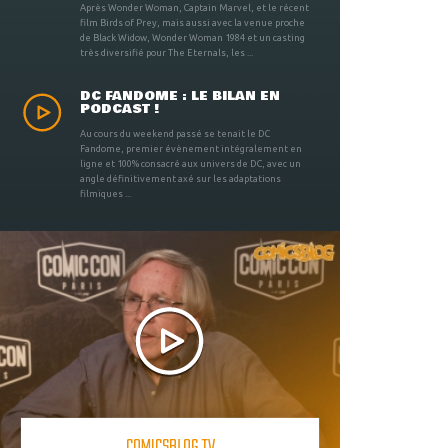
Après Wonder Woman, Captain Marvel, et le récent
film Birds of Prey, mais aussi avec la venue proche
de Black Widow, Wonder Woman 1984 et un casting
très diversifié pour The Eternals, les ...
DC FANDOME : LE BILAN EN
PODCAST !
Au cours du weekend passé se tenait le DC
Fandome, premier évènement intégralement en
ligne et 100% consacré aux univers de DC, avec un
angle définitivement axé sur les adaptations
filmiques ...
COMICSBLOG TV