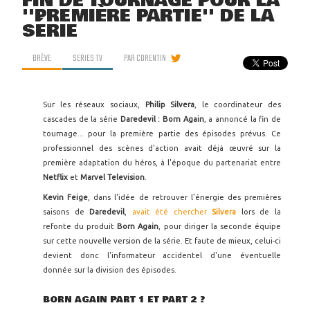
FIN DE TOURNAGE POUR LA
''PREMIÈRE PARTIE'' DE LA
SÉRIE
BRÈVE
SERIES TV
PAR
CORENTIN
Sur les réseaux sociaux,
Philip Silvera
, le coordinateur des
cascades de la série
Daredevil : Born Again
, a annoncé la fin de
tournage... pour la première partie des épisodes prévus. Ce
professionnel des scènes d'action avait déjà œuvré sur la
première adaptation du héros, à l'époque du partenariat entre
Netflix
et
Marvel Television
.
Kevin Feige
, dans l'idée de retrouver l'énergie des premières
saisons de
Daredevil
,
avait été chercher
Silvera
lors de la
refonte du produit
Born Again
, pour diriger la seconde équipe
sur cette nouvelle version de la série. Et faute de mieux, celui-ci
devient donc l'informateur accidentel d'une éventuelle
donnée sur la division des épisodes.
BORN AGAIN PART 1 ET PART 2 ?