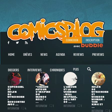
CONNEXION
INSCRIPTION
HOME
BRÈVES
NEWS
AGENDA
REVIEWS
PREVIEWS
PLUS
DOSSIERS
INTERVIEWS
CHRONIQUES
SUPERGIRL
"CHAQUE
L'AMOUR
HELEN
ET
AUTEUR
ET LA
DE
HELEN
S'INSPIRE
VERMINE
WYNDHORN
DE
DU
: WILL
ET
WYNDHORN
MONDE
MCPHAIL,
WONDER
:
RÉEL" :
OU L'ART
WOMAN :
RENCONTRE
...
DE ...
TOM
AVEC ...
KING ET
INTERVIEW
INTERVIEW
1
1
...
INTERVIEW
4
INTERVIEW
3