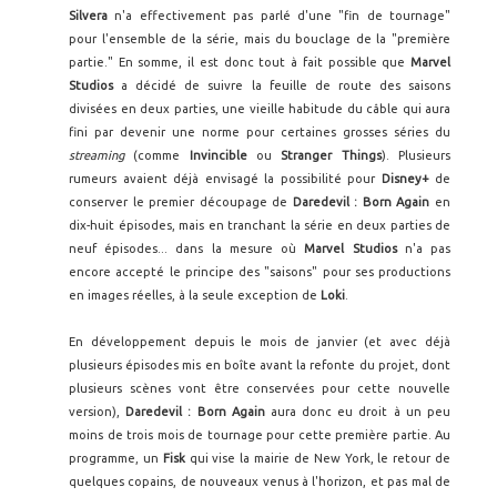
Silvera
n'a effectivement pas parlé d'une "fin de tournage"
pour l'ensemble de la série, mais du bouclage de la "première
partie." En somme, il est donc tout à fait possible que
Marvel
Studios
a décidé de suivre la feuille de route des saisons
divisées en deux parties, une vieille habitude du câble qui aura
fini par devenir une norme pour certaines grosses séries du
streaming
(comme
Invincible
ou
Stranger Things
). Plusieurs
rumeurs avaient déjà envisagé la possibilité pour
Disney+
de
conserver le premier découpage de
Daredevil : Born Again
en
dix-huit épisodes, mais en tranchant la série en deux parties de
neuf épisodes... dans la mesure où
Marvel Studios
n'a pas
encore accepté le principe des "saisons" pour ses productions
en images réelles, à la seule exception de
Loki
.
En développement depuis le mois de janvier (et avec déjà
plusieurs épisodes mis en boîte avant la refonte du projet, dont
plusieurs scènes vont être conservées pour cette nouvelle
version),
Daredevil : Born Again
aura donc eu droit à un peu
moins de trois mois de tournage pour cette première partie. Au
programme, un
Fisk
qui vise la mairie de New York, le retour de
quelques copains, de nouveaux venus à l'horizon, et pas mal de