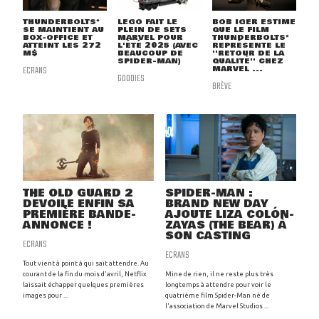
THUNDERBOLTS*
LEGO FAIT LE
BOB IGER ESTIME
SE MAINTIENT AU
PLEIN DE SETS
QUE LE FILM
BOX-OFFICE ET
MARVEL POUR
THUNDERBOLTS*
ATTEINT LES 272
L'ÉTÉ 2025 (AVEC
REPRÉSENTE LE
M$
BEAUCOUP DE
''RETOUR DE LA
SPIDER-MAN)
QUALITÉ'' CHEZ
ECRANS
MARVEL ...
GOODIES
BRÈVE
THE OLD GUARD 2
SPIDER-MAN :
DÉVOILE ENFIN SA
BRAND NEW DAY
PREMIÈRE BANDE-
AJOUTE LIZA COLÓN-
ANNONCE !
ZAYAS (THE BEAR) À
SON CASTING
ECRANS
ECRANS
Tout vient à point à qui sait attendre. Au
courant de la fin du mois d'avril, Netflix
Mine de rien, il ne reste plus très
laissait échapper quelques premières
longtemps à attendre pour voir le
images pour ...
quatrième film Spider-Man né de
l'association de Marvel Studios ...