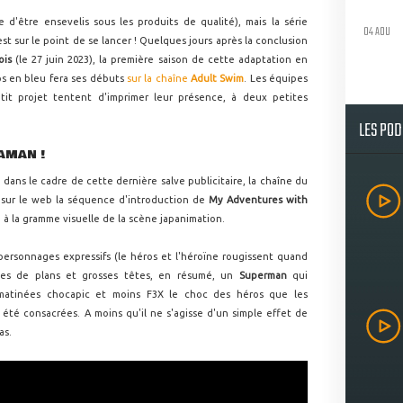
e d'être ensevelis sous les produits de qualité), mais la série
04 AOU
st sur le point de se lancer ! Quelques jours après la conclusion
ois
(le 27 juin 2023), la première saison de cette adaptation en
s en bleu fera ses débuts
sur la chaîne
Adult Swim
. Les équipes
it projet tentent d'imprimer leur présence, à deux petites
LES PO
PAMAN !
 : dans le cadre de cette dernière salve publicitaire, la chaîne du
 sur le web la séquence d'introduction de
My Adventures with
à la gramme visuelle de la scène japanimation.
ersonnages expressifs (le héros et l'héroïne rougissent quand
ages de plans et grosses têtes, en résumé, un
Superman
qui
 matinées chocapic et moins F3X le choc des héros que les
 été consacrées. A moins qu'il ne s'agisse d'un simple effet de
as.