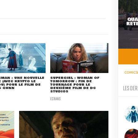
QUA
RETE
COMICS
MAN : UNE NOUVELLE
SUPERGIRL : WOMAN OF
 (AVEC KRYPTO LE
TOMORROW : FIN DE
U) POUR LE FILM DE
TOURNAGE POUR LE
LES DER
S GUNN
DEUXIÈME FILM DE DC
STUDIOS
ECRANS