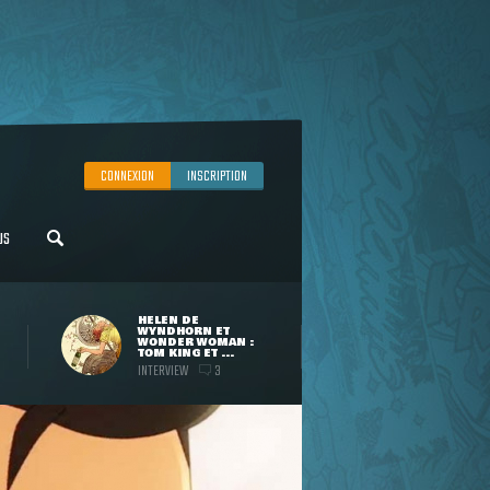
CONNEXION
INSCRIPTION
US
HELEN DE
WYNDHORN ET
WONDER WOMAN :
TOM KING ET ...
INTERVIEW
3