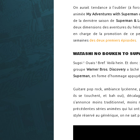
On aurait tendance à l'oublier (à forc
animée
My Adventures with Superman
e
de la dernière saison de
Superman & L
deux dimensions des aventures du héro
en charge de la promotion de ce pet
semaines
des deux premiers épisodes
.
WATASHI NO BOUKEN TO SU
Sugoi ! Ouais ! Bref. Voilà hein. Et donc
groupe
Warner Bros. Discovery
a lâché
Superman
, en forme d'hommage appuyé 
Guitare pop rock, ambiance lycéenne, p
ils se touchent, et bah oui), décal
s'annonce moins traditionnel, moins
précédentes séries animées qui lui ont
style réservé au générique, on ne sait p