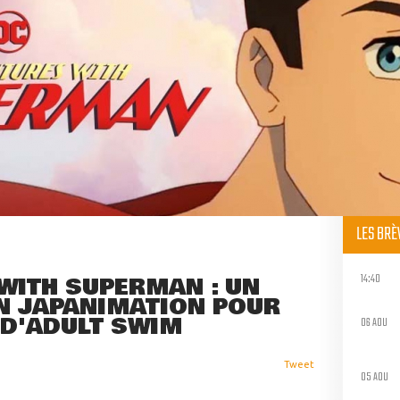
LES BR
14:40
WITH SUPERMAN : UN
N JAPANIMATION POUR
 D'ADULT SWIM
06 AOU
Tweet
05 AOU