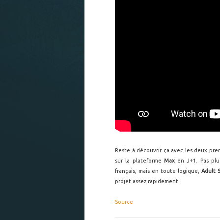
Reste à découvrir ça avec les deux prem
sur la plateforme
Max
en J+1. Pas plu
français, mais en toute logique,
Adult 
projet assez rapidement.
Source