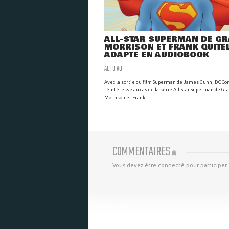
ALL-STAR SUPERMAN DE G
MORRISON ET FRANK QUITE
ADAPTÉ EN AUDIOBOOK
ACTU VO
Avec la sortie du film Superman de James Gunn, DC Co
réintéresse au cas de la série All-Star Superman de Gr
Morrison et Frank ...
COMMENTAIRES
(
0
)
Vous devez être connecté pour participer