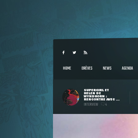
HOME
BRÈVES
NEWS
AGENDA
SUPERGIRL ET
HELEN DE
WYNDHORN :
RENCONTRE AVEC ...
INTERVIEW
4