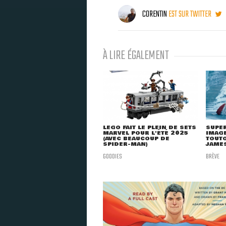
CORENTIN
EST SUR TWITTER
À LIRE ÉGALEMENT
LEGO FAIT LE PLEIN DE SETS
SUPER
MARVEL POUR L'ÉTÉ 2025
IMAGE
(AVEC BEAUCOUP DE
TOUTO
SPIDER-MAN)
JAME
GOODIES
BRÈVE