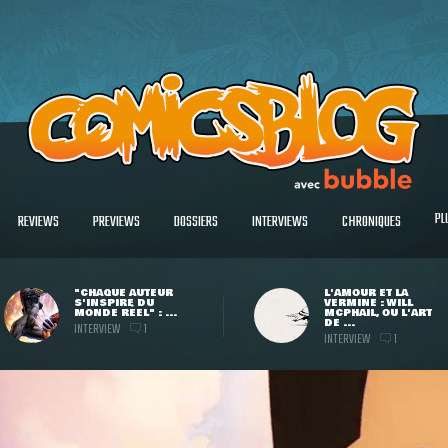
PL
REVIEWS
PREVIEWS
DOSSIERS
INTERVIEWS
CHRONIQUES
"CHAQUE AUTEUR
L'AMOUR ET LA
S'INSPIRE DU
VERMINE : WILL
MONDE RÉEL" : ...
MCPHAIL, OU L'ART
DE ...
INTERVIEW
1
INTERVIEW
1