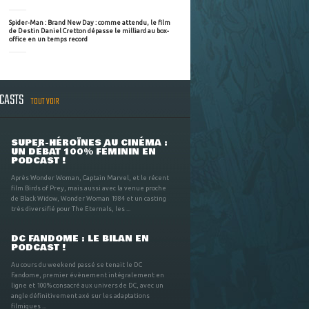
Spider-Man : Brand New Day : comme attendu, le film
de Destin Daniel Cretton dépasse le milliard au box-
office en un temps record
DCASTS
TOUT VOIR
SUPER-HÉROÏNES AU CINÉMA :
UN DÉBAT 100% FÉMININ EN
PODCAST !
Après Wonder Woman, Captain Marvel, et le récent
film Birds of Prey, mais aussi avec la venue proche
de Black Widow, Wonder Woman 1984 et un casting
très diversifié pour The Eternals, les ...
DC FANDOME : LE BILAN EN
PODCAST !
Au cours du weekend passé se tenait le DC
Fandome, premier évènement intégralement en
ligne et 100% consacré aux univers de DC, avec un
angle définitivement axé sur les adaptations
filmiques ...