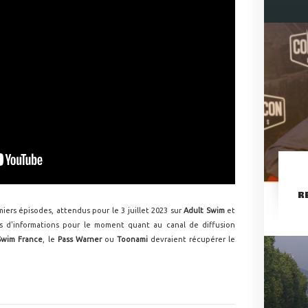
R
iers épisodes, attendus pour le 3 juillet 2023 sur
Adult Swim
et
s d'informations pour le moment quant au canal de diffusion
Swim France
, le
Pass Warner
ou
Toonami
devraient récupérer le