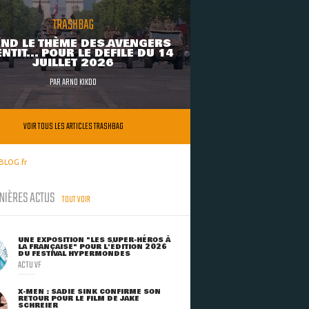
TRASHBAG
ND LE THÈME DES AVENGERS
NTIT... POUR LE DÉFILÉ DU 14
JUILLET 2026
PAR
ARNO KIKOO
VOIR TOUS LES ARTICLES TRASHBAG
BLOG.fr
NIÈRES ACTUS
TOUT VOIR
UNE EXPOSITION "LES SUPER-HÉROS À
LA FRANÇAISE" POUR L'ÉDITION 2026
DU FESTIVAL HYPERMONDES
ACTU VF
X-MEN : SADIE SINK CONFIRME SON
RETOUR POUR LE FILM DE JAKE
SCHREIER