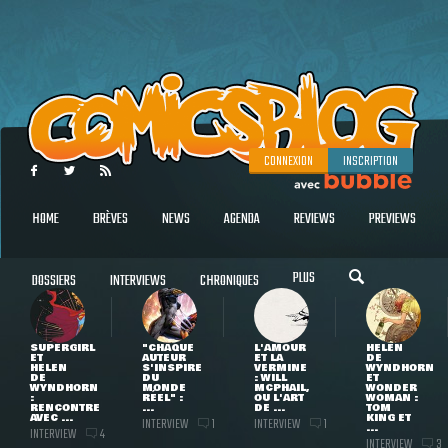
CONNEXION
INSCRIPTION
HOME
BRÈVES
NEWS
AGENDA
REVIEWS
PREVIEWS
PLUS
DOSSIERS
INTERVIEWS
CHRONIQUES
SUPERGIRL
"CHAQUE
L'AMOUR
HELEN
ET
AUTEUR
ET LA
DE
HELEN
S'INSPIRE
VERMINE
WYNDHORN
DE
DU
: WILL
ET
WYNDHORN
MONDE
MCPHAIL,
WONDER
:
RÉEL" :
OU L'ART
WOMAN :
RENCONTRE
...
DE ...
TOM
AVEC ...
KING ET
INTERVIEW
INTERVIEW
1
1
...
INTERVIEW
4
INTERVIEW
3