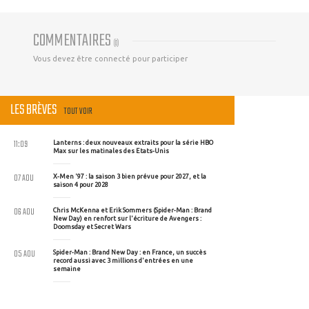
COMMENTAIRES
(
0
)
Vous devez être connecté pour participer
LES BRÈVES
TOUT VOIR
11:09
Lanterns : deux nouveaux extraits pour la série HBO
Max sur les matinales des Etats-Unis
07 AOU
X-Men '97 : la saison 3 bien prévue pour 2027, et la
saison 4 pour 2028
06 AOU
Chris McKenna et Erik Sommers (Spider-Man : Brand
New Day) en renfort sur l'écriture de Avengers :
Doomsday et Secret Wars
05 AOU
Spider-Man : Brand New Day : en France, un succès
record aussi avec 3 millions d'entrées en une
semaine