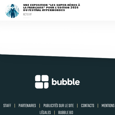
UNE EXPOSITION "LES SUPER-HÉROS À
LA FRANÇAISE" POUR L'ÉDITION 2026
DU FESTIVAL HYPERMONDES
ACTU VF
STAFF
|
PARTENAIRES
|
PUBLICITÉS SUR LE SITE
|
CONTACTS
|
MENTIONS
LÉGALES
|
BUBBLE BD