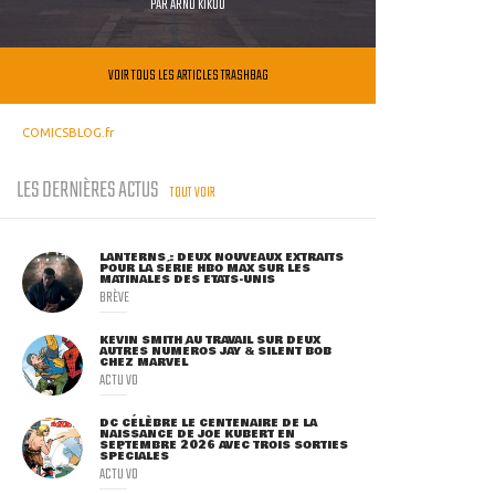
PAR
ARNO KIKOO
VOIR TOUS LES ARTICLES TRASHBAG
COMICSBLOG.fr
LES DERNIÈRES ACTUS
TOUT VOIR
LANTERNS : DEUX NOUVEAUX EXTRAITS
POUR LA SÉRIE HBO MAX SUR LES
MATINALES DES ETATS-UNIS
BRÈVE
KEVIN SMITH AU TRAVAIL SUR DEUX
AUTRES NUMÉROS JAY & SILENT BOB
CHEZ MARVEL
ACTU VO
DC CÉLÈBRE LE CENTENAIRE DE LA
NAISSANCE DE JOE KUBERT EN
SEPTEMBRE 2026 AVEC TROIS SORTIES
SPÉCIALES
ACTU VO