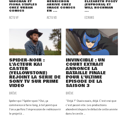
VAUGHAN ET
HENRICHON
ELIZABETH POSEY
FIONA STAPLES
ARRIVE CHEZ
(EUPHORIA) ET
CHEZ URBAN
IMAGE COMICS
WILL HOCHMAN
COMICS
EN ...
...
ACTU VF
ACTU VO
ECRANS
SPIDER-NOIR :
INVINCIBLE : UN
L'ACTEUR KAI
COURT EXTRAIT
CASTER
ANNONCE LA
(YELLOWSTONE)
BATAILLE FINALE
REJOINT LA SÉRIE DE
POUR L'ULTIME
SONY TV SUR PRIME
ÉPISODE DE LA
VIDEO
SAISON 3
BRÈVE
BRÈVE
Spider-qui ? Spider-quoi ? Oui, ça
"Déjà ?" Ouais ouais, déjà. C'est vrai que
commence à faire long, à tel point que
c'est passé vite. Les productions
l'on a parfois l'impression de redécouvrir
abondent depuis le début de cette année
le projet à ...
dans le cercle ...