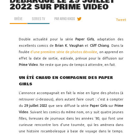
DÉBARQUE LE 29 JUILLET
2022 SUR PRIME VIDEO
BRÈVE
SERIES TV
PAR
ARNO KIKOO
Tweet
Double actualité pour la série
Paper Girls
, adaptation des
excellents comics de
Brian K. Vaughan
et
Cliff Chiang
. Dans la
foulée
d'une première série de photos dévoilée
, on apprend en
effet la date de sortie, estivale, prévue pour la diffusion sur
Prime Video
. Ne reste que peu de temps à attendre, en fait.
UN ÉTÉ CHAUD EN COMPAGNIE DES PAPER
GIRLS
L'annonce accompagnait en fait la mise en ligne des photos (à
retrouver ci-dessous), alors autant faire court : c'est à compter
du
29 juillet 2022
que sera diffusé la série
Paper Girls
sur
Prime
Video
. Suivant les comics du même nom, on y suit quatre jeunes
filles, livreuses de journaux dans les années '80, qui font une
curieuse rencontre lors d'une tournée, qui les amènera dans
une histoire rocambolesque à base de voyage dans le temps.