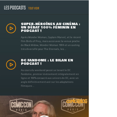
LES PODCASTS
TOUT VOIR
SUPER-HÉROÏNES AU CINÉMA :
UN DÉBAT 100% FÉMININ EN
PODCAST !
Après Wonder Woman, Captain Marvel, et le récent
film Birds of Prey, mais aussi avec la venue proche
de Black Widow, Wonder Woman 1984 et un casting
très diversifié pour The Eternals, les ...
DC FANDOME : LE BILAN EN
PODCAST !
Au cours du weekend passé se tenait le DC
Fandome, premier évènement intégralement en
ligne et 100% consacré aux univers de DC, avec un
angle définitivement axé sur les adaptations
filmiques ...