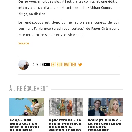
On ne vous en dit pas plus, il faut lire les comics, et une édition
intégrale arrive d'ailleurs cet automne chez
Urban Comics
- on
dit ça, on dit rien.
Le rendez-vous est donc donné, et on sera curieux de voir
comment l'ambiance (graphique, surtout) de
Paper Girls
pourra
être retransmise sur les écrans. Vivement.
Source
ARNO KIKOO
EST SUR TWITTER
À LIRE ÉGALEMENT
SAGA : UNE
SPECTATORS : LA
VOUGHT RISING :
INTÉGRALE DU
SÉRIE SUBSTACK
LA PRÉQUELLE DE
CHEF D'OEUVRE
DE BRIAN K.
THE BOYS
DE BRIAN K.
VAUGHN ET NIKO
EMBAUCHE