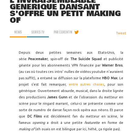
L'INVRAISEMBLABLE
GÉNÉRIQUE DANSANT
S'OFFRE UN PETIT MAKING
OF
NEWS
SERIES TV
PAR
CORENTIN
Tweet
Depuis deux petites semaines aux Etats-Unis, la
série
Peacemaker
, spin-off de
The Suicide Squad
et publicité
géante pour les abonnements VPN financée par
Warner Bros.
(au cas où toutes ces intro' nulles de vidéos youtube n'auraient
pas suffit), a entamé sa diffusion sur la plateforme
HBO Max
. Le
projet s'est fait remarquer,
entre autres choses
, pour son
générique. Ouvertement absurde, musical, dans la droite lignée
des productions
James Gunn
et de l'obsession du metteur en
scène pour le ringard marrant, celui-ci se présente comme une
sorte de numéro de danse façon rock opéra aux néons. Et parce
que
DC Films
est décidément fan du metteur en scène, le
fameux
opening
a droit à une petite
featurette
en forme de
making of
(eh ouais on est bilingue par ici, héhé, ça rigole pas).