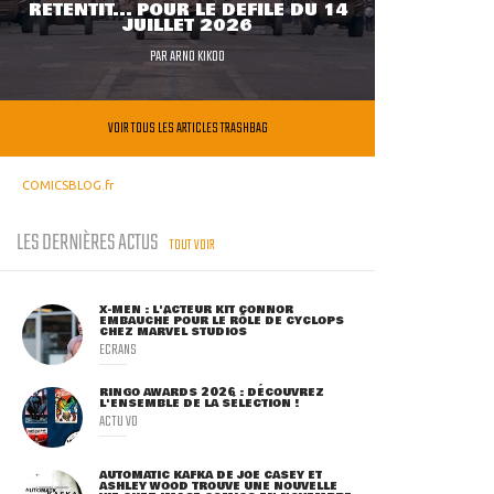
RETENTIT... POUR LE DÉFILÉ DU 14
JUILLET 2026
PAR
ARNO KIKOO
VOIR TOUS LES ARTICLES TRASHBAG
COMICSBLOG.fr
LES DERNIÈRES ACTUS
TOUT VOIR
X-MEN : L'ACTEUR KIT CONNOR
EMBAUCHÉ POUR LE RÔLE DE CYCLOPS
CHEZ MARVEL STUDIOS
ECRANS
RINGO AWARDS 2026 : DÉCOUVREZ
L'ENSEMBLE DE LA SÉLECTION !
ACTU VO
AUTOMATIC KAFKA DE JOE CASEY ET
ASHLEY WOOD TROUVE UNE NOUVELLE