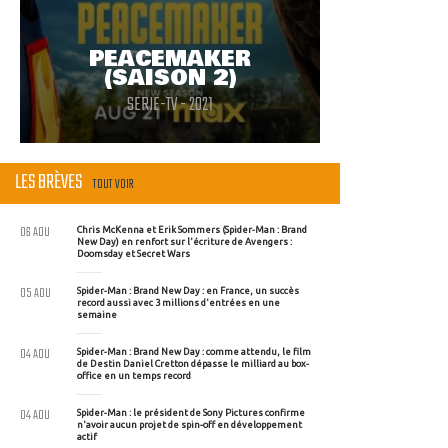
PEACEMAKER
(SAISON 2)
SERIE-TV - 2021
LES BRÈVES
TOUT VOIR
06 AOU
Chris McKenna et Erik Sommers (Spider-Man : Brand
New Day) en renfort sur l'écriture de Avengers :
Doomsday et Secret Wars
05 AOU
Spider-Man : Brand New Day : en France, un succès
record aussi avec 3 millions d'entrées en une
semaine
04 AOU
Spider-Man : Brand New Day : comme attendu, le film
de Destin Daniel Cretton dépasse le milliard au box-
office en un temps record
04 AOU
Spider-Man : le président de Sony Pictures confirme
n'avoir aucun projet de spin-off en développement
actif