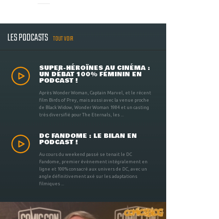
LES PODCASTS
TOUT VOIR
SUPER-HÉROÏNES AU CINÉMA :
UN DÉBAT 100% FÉMININ EN
PODCAST !
Après Wonder Woman, Captain Marvel, et le récent
film Birds of Prey, mais aussi avec la venue proche
de Black Widow, Wonder Woman 1984 et un casting
très diversifié pour The Eternals, les ...
DC FANDOME : LE BILAN EN
PODCAST !
Au cours du weekend passé se tenait le DC
Fandome, premier évènement intégralement en
ligne et 100% consacré aux univers de DC, avec un
angle définitivement axé sur les adaptations
filmiques ...