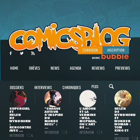
CONNEXION
INSCRIPTION
HOME
BRÈVES
NEWS
AGENDA
REVIEWS
PREVIEWS
PLUS
DOSSIERS
INTERVIEWS
CHRONIQUES
SUPERGIRL
"CHAQUE
L'AMOUR
HELEN
ET
AUTEUR
ET LA
DE
HELEN
S'INSPIRE
VERMINE
WYNDHORN
DE
DU
: WILL
ET
WYNDHORN
MONDE
MCPHAIL,
WONDER
:
RÉEL" :
OU L'ART
WOMAN :
RENCONTRE
...
DE ...
TOM
AVEC ...
KING ET
INTERVIEW
INTERVIEW
1
1
...
INTERVIEW
4
INTERVIEW
3