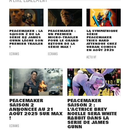
À LIRE ÉGALEMENT
PEACEMAKER : LA
PEACEMAKER :
LA SYMPATHIQUE
SAISON 2 DE LA
UN PREMIER
SÉRIE
SÉRIE DE JAMES
MICRO-TRAILER
PEACEMAKER
GUNN LÂCHE SON
POUR LE GRAND
TRIES HARD
PREMIER TRAILER
RETOUR DE LA
ATTENDUE CHEZ
!
SÉRIE MAX !
URBAN COMICS
EN AOÛT 2025
ECRANS
ECRANS
ACTU VF
PEACEMAKER
PEACEMAKER
SAISON 2
SAISON 2 :
ANNONCÉE AU 21
L'ACTRICE BREY
AOÛT 2025 SUR MAX
NOELLE SERA WHITE
!
RABBIT DANS LA
SÉRIE DE JAMES
ECRANS
GUNN