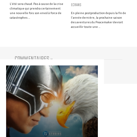
ECRANS
L'été sera chaud. Pas à cause de la crise
climatique qui prendra certainement
une nouvelle fois son envol à force de
En pleine postproduction depuis la fin de
catastrophes ...
l'année dernière, la prochaine saison
des aventures du Peacemaker devrait
accueillir toute une ...
COMMENTAIRES
(
0
)
Vous devez être connecté pour participer