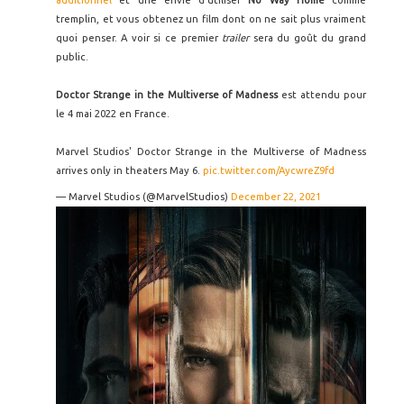
additionnel
et une envie d'utiliser
No Way Home
comme
tremplin, et vous obtenez un film dont on ne sait plus vraiment
quoi penser. A voir si ce premier
trailer
sera du goût du grand
public.
Doctor Strange in the Multiverse of Madness
est attendu pour
le 4 mai 2022 en France.
Marvel Studios' Doctor Strange in the Multiverse of Madness
arrives only in theaters May 6.
pic.twitter.com/AycwreZ9fd
— Marvel Studios (@MarvelStudios)
December 22, 2021