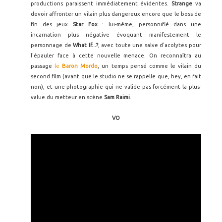
productions paraissent immédiatement évidentes.
Strange
va
devoir affronter un vilain plus dangereux encore que le boss de
fin des jeux
Star Fox
: lui-même, personnifié dans une
incarnation plus négative évoquant manifestement le
personnage de
What If...?
, avec toute une salve d'acolytes pour
l'épauler face à cette nouvelle menace. On reconnaîtra au
passage
le
Baron Mordo
, un temps pensé comme le vilain du
second film (avant que le studio ne se rappelle que, hey, en fait
non), et une photographie qui ne valide pas forcément la plus-
value du metteur en scène
Sam Raimi
.
VO