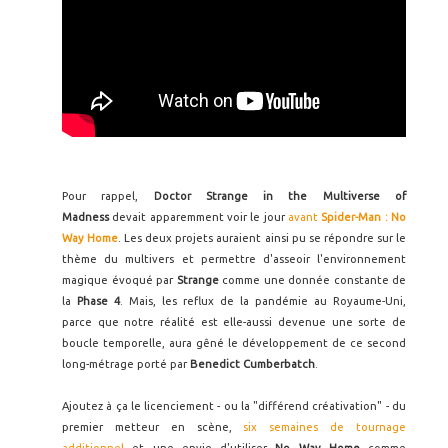
Pour rappel,
Doctor Strange in the Multiverse of
Madness
devait apparemment voir le jour
avant
Spider-Man : No
Way Home
. Les deux projets auraient ainsi pu se répondre sur le
thème du multivers et permettre d'asseoir l'environnement
magique évoqué par
Strange
comme une donnée constante de
la
Phase 4
. Mais, les reflux de la pandémie au Royaume-Uni,
parce que notre réalité est elle-aussi devenue une sorte de
boucle temporelle, aura gêné le développement de ce second
long-métrage porté par
Benedict Cumberbatch
.
Ajoutez à ça le licenciement - ou la "différend créativation" - du
premier metteur en scène,
six semaines de tournage