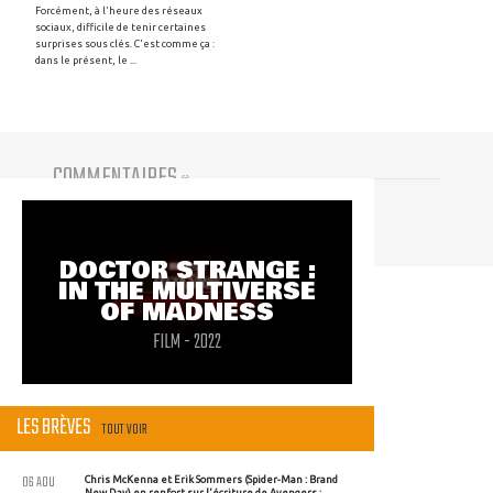
Forcément, à l'heure des réseaux
sociaux, difficile de tenir certaines
surprises sous clés. C'est comme ça :
dans le présent, le ...
COMMENTAIRES
(
0
)
Vous devez être connecté pour participer
DOCTOR STRANGE :
IN THE MULTIVERSE
OF MADNESS
FILM - 2022
LES BRÈVES
TOUT VOIR
06 AOU
Chris McKenna et Erik Sommers (Spider-Man : Brand
New Day) en renfort sur l'écriture de Avengers :