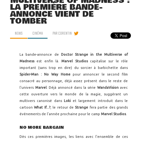
MULTIVERSE OF MADNESS :
LA PREMIÈRE BANDE-
ANNONCE VIENT DE
TOMBER
NEWS
CINÉMA
PAR
CORENTIN
La bande-annonce de
Doctor Strange in the Multiverse of
Madness
est enfin là.
Marvel Studios
capitalise sur le rôle
important (sans trop en dire) du sorcier à barbichette dans
Spider-Man : No Way Home
pour annoncer le second film
consacré au personnage, déjà assez présent dans le reste de
l'univers
Marvel
. Déjà annoncé dans la série
WandaVision
avec
cette ouverture vers le monde de la magie, suggérant un
multivers canonisé dans
Loki
et largement introduit dans le
cartoon
What If...?
, le retour de
Strange
fera partie des grands
événements de l'année prochaine pour le camp
Marvel Studios
.
NO MORE BARGAIN
Dès ces premières images, les liens avec l'ensemble de ces