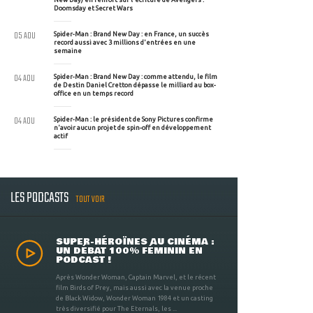
Doomsday et Secret Wars
05 AOU
Spider-Man : Brand New Day : en France, un succès
record aussi avec 3 millions d'entrées en une
semaine
04 AOU
Spider-Man : Brand New Day : comme attendu, le film
de Destin Daniel Cretton dépasse le milliard au box-
office en un temps record
04 AOU
Spider-Man : le président de Sony Pictures confirme
n'avoir aucun projet de spin-off en développement
actif
LES PODCASTS
TOUT VOIR
SUPER-HÉROÏNES AU CINÉMA :
UN DÉBAT 100% FÉMININ EN
PODCAST !
Après Wonder Woman, Captain Marvel, et le récent
film Birds of Prey, mais aussi avec la venue proche
de Black Widow, Wonder Woman 1984 et un casting
très diversifié pour The Eternals, les ...