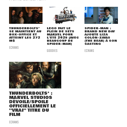
THUNDERBOLTS*
LEGO FAIT LE
SPIDER-MAN :
SE MAINTIENT AU
PLEIN DE SETS
BRAND NEW DAY
BOX-OFFICE ET
MARVEL POUR
AJOUTE LIZA
ATTEINT LES 272
L'ÉTÉ 2025 (AVEC
COLÓN-ZAYAS
M$
BEAUCOUP DE
(THE BEAR) À SON
SPIDER-MAN)
CASTING
ECRANS
GOODIES
ECRANS
THUNDERBOLTS* :
MARVEL STUDIOS
DÉVOILE/SPOILE
OFFICIELLEMENT LE
''VRAI'' TITRE DU
FILM
ECRANS