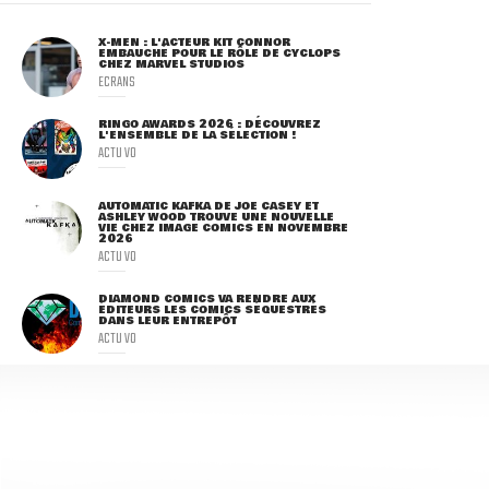
X-MEN : L'ACTEUR KIT CONNOR
EMBAUCHÉ POUR LE RÔLE DE CYCLOPS
CHEZ MARVEL STUDIOS
ECRANS
RINGO AWARDS 2026 : DÉCOUVREZ
L'ENSEMBLE DE LA SÉLECTION !
ACTU VO
AUTOMATIC KAFKA DE JOE CASEY ET
ASHLEY WOOD TROUVE UNE NOUVELLE
VIE CHEZ IMAGE COMICS EN NOVEMBRE
2026
ACTU VO
DIAMOND COMICS VA RENDRE AUX
ÉDITEURS LES COMICS SÉQUESTRÉS
DANS LEUR ENTREPÔT
ACTU VO