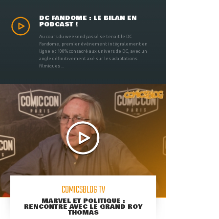
DC FANDOME : LE BILAN EN
PODCAST !
Au cours du weekend passé se tenait le DC
Fandome, premier évènement intégralement en
ligne et 100% consacré aux univers de DC, avec un
angle définitivement axé sur les adaptations
filmiques ...
COMICSBLOG TV
MARVEL ET POLITIQUE :
RENCONTRE AVEC LE GRAND ROY
THOMAS