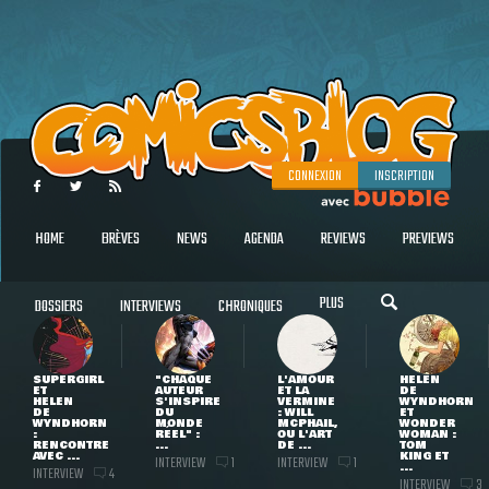
CONNEXION
INSCRIPTION
HOME
BRÈVES
NEWS
AGENDA
REVIEWS
PREVIEWS
PLUS
DOSSIERS
INTERVIEWS
CHRONIQUES
SUPERGIRL
"CHAQUE
L'AMOUR
HELEN
ET
AUTEUR
ET LA
DE
HELEN
S'INSPIRE
VERMINE
WYNDHORN
DE
DU
: WILL
ET
WYNDHORN
MONDE
MCPHAIL,
WONDER
:
RÉEL" :
OU L'ART
WOMAN :
RENCONTRE
...
DE ...
TOM
AVEC ...
KING ET
INTERVIEW
INTERVIEW
1
1
...
INTERVIEW
4
INTERVIEW
3