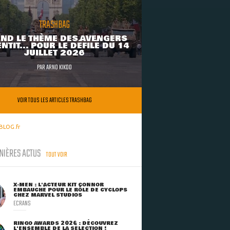
TRASHBAG
ND LE THÈME DES AVENGERS
NTIT... POUR LE DÉFILÉ DU 14
JUILLET 2026
PAR
ARNO KIKOO
VOIR TOUS LES ARTICLES TRASHBAG
BLOG.fr
NIÈRES ACTUS
TOUT VOIR
X-MEN : L'ACTEUR KIT CONNOR
EMBAUCHÉ POUR LE RÔLE DE CYCLOPS
CHEZ MARVEL STUDIOS
ECRANS
RINGO AWARDS 2026 : DÉCOUVREZ
L'ENSEMBLE DE LA SÉLECTION !