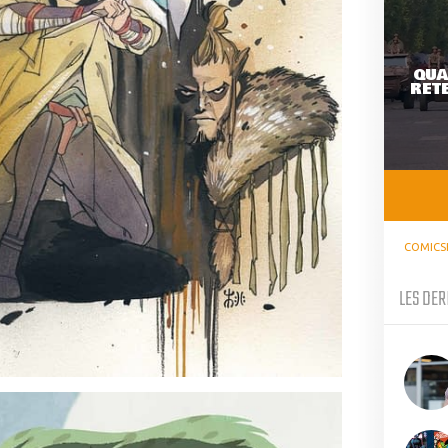
QUA
RETE
COMICS
LES DER