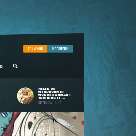
CONNEXION
INSCRIPTION
US
HELEN DE
WYNDHORN ET
WONDER WOMAN :
TOM KING ET ...
INTERVIEW
3