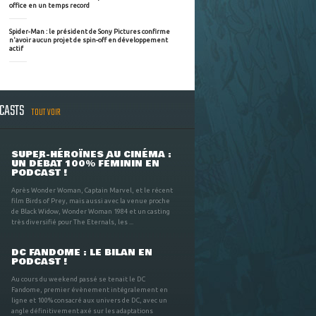
office en un temps record
Spider-Man : le président de Sony Pictures confirme
n'avoir aucun projet de spin-off en développement
actif
DCASTS
TOUT VOIR
SUPER-HÉROÏNES AU CINÉMA :
UN DÉBAT 100% FÉMININ EN
PODCAST !
Après Wonder Woman, Captain Marvel, et le récent
film Birds of Prey, mais aussi avec la venue proche
de Black Widow, Wonder Woman 1984 et un casting
très diversifié pour The Eternals, les ...
DC FANDOME : LE BILAN EN
PODCAST !
Au cours du weekend passé se tenait le DC
Fandome, premier évènement intégralement en
ligne et 100% consacré aux univers de DC, avec un
angle définitivement axé sur les adaptations