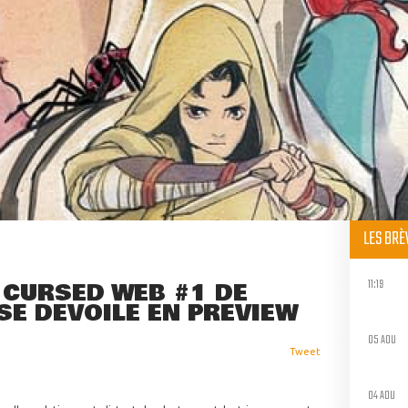
LES BR
11:19
 CURSED WEB #1 DE
E DÉVOILE EN PREVIEW
05 AOU
Tweet
04 AOU