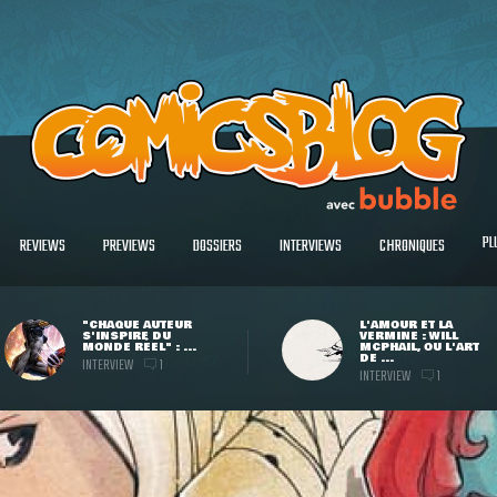
PL
REVIEWS
PREVIEWS
DOSSIERS
INTERVIEWS
CHRONIQUES
"CHAQUE AUTEUR
L'AMOUR ET LA
S'INSPIRE DU
VERMINE : WILL
MONDE RÉEL" : ...
MCPHAIL, OU L'ART
DE ...
INTERVIEW
1
INTERVIEW
1