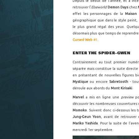
Depuis le début de l'année, et à inter
retrouver l'
Elseworld
Demon Days
chez
effet les personnages de la
Maison
géographique que dans le style peint, 
le plus grand régal des yeux. Quelq
désormais plus que temps de reprendre l
Cursed Web
#1
.
ENTER THE SPIDER-GWEN
Contrairement au tout premier numér
séparée mais constitue la suite direct
en présentant de nouvelles figures b
Mystique
ou encore
Sabretooth
- tou
déroule aux abords du
Mont Kirisaki
.
Marvel
a mis en ligne une
preview
p
découvrir les nombreuses couvertures v
Momoko
. Suivent donc ci-dessous les 
Jung-Geun Yoon
, avant de retrouver 
Mariko Yashida
. Pour la suite de l'ave
mercredi 1er septembre.