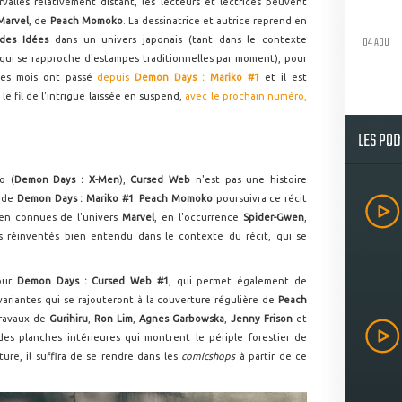
valles relativement distant, les lecteurs et lectrices peuvent
Marvel
, de
Peach Momoko
. La dessinatrice et autrice reprend en
04 AOU
 des Idées
dans un univers japonais (tant dans le contexte
qui se rapproche d'estampes traditionnelles par moment), pour
ues mois ont passé
depuis
Demon Days : Mariko #1
et il est
e fil de l'intrigue laissée en suspend,
avec le prochain numéro,
LES PO
o (
Demon Days : X-Men
),
Cursed Web
n'est pas une histoire
e de
Demon Days : Mariko #1
.
Peach Momoko
poursuivra ce récit
ien connues de l'univers
Marvel
, en l'occurrence
Spider-Gwen
,
s réinventés bien entendu dans le contexte du récit, qui se
our
Demon Days : Cursed Web #1
, qui permet également de
ariantes qui se rajouteront à la couverture régulière de
Peach
travaux de
Gurihiru
,
Ron Lim
,
Agnes Garbowska
,
Jenny Frison
et
des planches intérieures qui montrent le périple forestier de
nture, il suffira de se rendre dans les
comicshops
à partir de ce