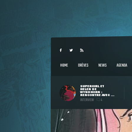
HOME
BRÈVES
NEWS
AGENDA
SUPERGIRL ET
HELEN DE
WYNDHORN :
RENCONTRE AVEC ...
INTERVIEW
4