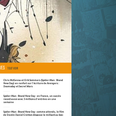
ÈVES
TOUT VOIR
Chris McKenna et Erik Sommers (Spider-Man : Brand
New Day) en renfort sur l'écriture de Avengers :
Doomsday et Secret Wars
Spider-Man : Brand New Day : en France, un succès
record aussi avec 3 millions d'entrées en une
semaine
Spider-Man : Brand New Day : comme attendu, le film
de Destin Daniel Cretton dépasse le milliard au box-