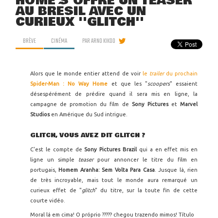
HOME S'OFFRE UN TEASER
AU BRÉSIL AVEC UN
CURIEUX ''GLITCH''
BRÈVE
CINÉMA
PAR
ARNO KIKOO
Alors que le monde entier attend de voir
le
trailer
du prochain
Spider-Man : No Way Home
et que les "
scoopers
" essaient
désespérément de prédire quand il sera mis en ligne, la
campagne de promotion du film de
Sony Pictures
et
Marvel
Studios
en Amérique du Sud intrigue.
GLITCH, VOUS AVEZ DIT GLITCH ?
C'est le compte de
Sony Pictures Brazil
qui a en effet mis en
ligne un simple
teaser
pour annoncer le titre du film en
portugais,
Homem Aranha: Sem Volta Para Casa
. Jusque là, rien
de très incroyable, mais tout le monde aura remarqué un
curieux effet de "
glitch
" du titre, sur la toute fin de cette
courte vidéo.
Moral lá em cima! O próprio ????? chegou trazendo mimos! Título