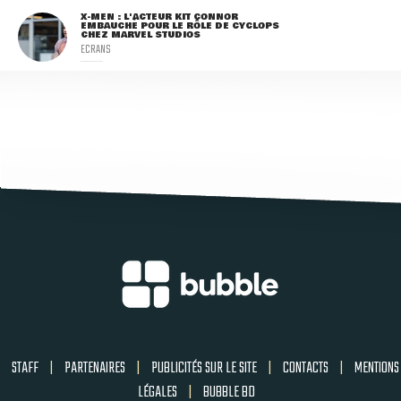
X-MEN : L'ACTEUR KIT CONNOR
EMBAUCHÉ POUR LE RÔLE DE CYCLOPS
CHEZ MARVEL STUDIOS
ECRANS
STAFF
|
PARTENAIRES
|
PUBLICITÉS SUR LE SITE
|
CONTACTS
|
MENTIONS
LÉGALES
|
BUBBLE BD