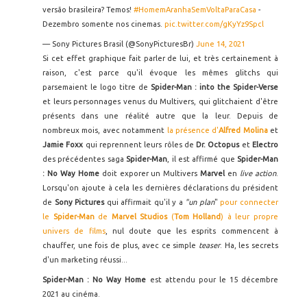
versão brasileira? Temos!
#HomemAranhaSemVoltaParaCasa
-
Dezembro somente nos cinemas.
pic.twitter.com/gKyYz9Spcl
— Sony Pictures Brasil (@SonyPicturesBr)
June 14, 2021
Si cet effet graphique fait parler de lui, et très certainement à
raison, c'est parce qu'il évoque les mêmes glitchs qui
parsemaient le logo titre de
Spider-Man : into the Spider-Verse
et leurs personnages venus du Multivers, qui glitchaient d'être
présents dans une réalité autre que la leur. Depuis de
nombreux mois, avec notamment
la présence d'
Alfred Molina
et
Jamie Foxx
qui reprennent leurs rôles de
Dr. Octopus
et
Electro
des précédentes saga
Spider-Man
, il est affirmé que
Spider-Man
: No Way Home
doit exporer un Multivers
Marvel
en
live action
.
Lorsqu'on ajoute à cela les dernières déclarations du président
de
Sony Pictures
qui affirmait qu'il y a
"un plan
"
pour connecter
le
Spider-Man
de
Marvel Studios
(
Tom Holland
) à leur propre
univers de films
, nul doute que les esprits commencent à
chauffer, une fois de plus, avec ce simple
teaser
. Ha, les secrets
d'un marketing réussi...
Spider-Man : No Way Home
est attendu pour le 15 décembre
2021 au cinéma.