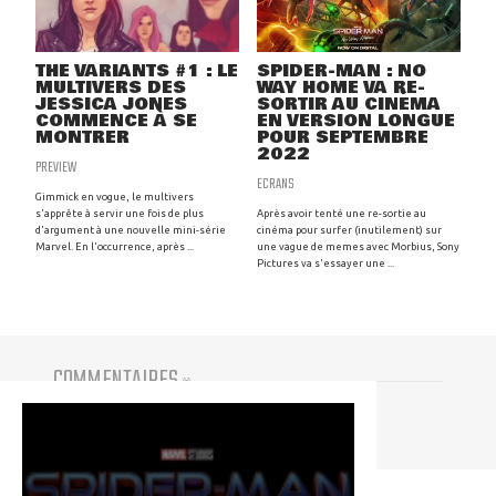
THE VARIANTS #1 : LE
SPIDER-MAN : NO
MULTIVERS DES
WAY HOME VA RE-
JESSICA JONES
SORTIR AU CINÉMA
COMMENCE À SE
EN VERSION LONGUE
MONTRER
POUR SEPTEMBRE
2022
PREVIEW
ECRANS
Gimmick en vogue, le multivers
s'apprête à servir une fois de plus
Après avoir tenté une re-sortie au
d'argument à une nouvelle mini-série
cinéma pour surfer (inutilement) sur
Marvel. En l'occurrence, après ...
une vague de memes avec Morbius, Sony
Pictures va s'essayer une ...
COMMENTAIRES
(
0
)
Vous devez être connecté pour participer