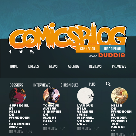
CONNEXION
INSCRIPTION
HOME
BRÈVES
NEWS
AGENDA
REVIEWS
PREVIEWS
PLUS
DOSSIERS
INTERVIEWS
CHRONIQUES
SUPERGIRL
"CHAQUE
L'AMOUR
HELEN
ET
AUTEUR
ET LA
DE
HELEN
S'INSPIRE
VERMINE
WYNDHORN
DE
DU
: WILL
ET
WYNDHORN
MONDE
MCPHAIL,
WONDER
:
RÉEL" :
OU L'ART
WOMAN :
RENCONTRE
...
DE ...
TOM
AVEC ...
KING ET
INTERVIEW
INTERVIEW
1
1
...
INTERVIEW
4
INTERVIEW
3