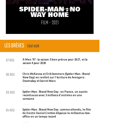
SPIDER-MAN : NO
WAY HOME
FILM - 2021
LES BRÈVES
TOUT VOIR
07 AOU
X-Men '97 : la saison 3 bien prévue pour 2027, et la
saison 4 pour 2028
06 AOU
Chris McKenna et Erik Sommers (Spider-Man : Brand
New Day) en renfort sur l'écriture de Avengers :
Doomsday et Secret Wars
05 AOU
Spider-Man : Brand New Day : en France, un succès
record aussi avec 3 millions d'entrées en une
semaine
04 AOU
Spider-Man : Brand New Day : comme attendu, le film
de Destin Daniel Cretton dépasse le milliard au box-
office en un temps record