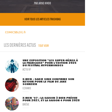
PAR
ARNO KIKOO
VOIR TOUS LES ARTICLES TRASHBAG
COMICSBLOG.fr
LES DERNIÈRES ACTUS
TOUT VOIR
UNE EXPOSITION "LES SUPER-HÉROS À
LA FRANÇAISE" POUR L'ÉDITION 2026
DU FESTIVAL HYPERMONDES
ACTU VF
X-MEN : SADIE SINK CONFIRME SON
RETOUR POUR LE FILM DE JAKE
SCHREIER
ECRANS
X-MEN '97 : LA SAISON 3 BIEN PRÉVUE
POUR 2027, ET LA SAISON 4 POUR 2028
BRÈVE