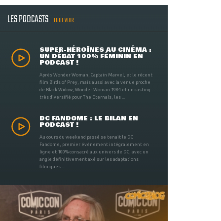
LES PODCASTS
TOUT VOIR
SUPER-HÉROÏNES AU CINÉMA :
UN DÉBAT 100% FÉMININ EN
PODCAST !
Après Wonder Woman, Captain Marvel, et le récent
film Birds of Prey, mais aussi avec la venue proche
de Black Widow, Wonder Woman 1984 et un casting
très diversifié pour The Eternals, les ...
DC FANDOME : LE BILAN EN
PODCAST !
Au cours du weekend passé se tenait le DC
Fandome, premier évènement intégralement en
ligne et 100% consacré aux univers de DC, avec un
angle définitivement axé sur les adaptations
filmiques ...