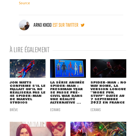
Source
ARNO KIKOO
EST SUR TWITTER
À LIRE ÉGALEMENT
JON WATTS
LA SÉRIE ANIMÉE
SPIDER-MAN : NO
CONFIRME S'IL LE
SPIDER-MAN :
WAY HOME, LA
FALLAIT QU'IL NE
FRESHMAN YEAR
VERSION LONGUE
RÉALISERA PAS LE
SE PASSE PRÉ-
''MORE FUN
4E SPIDER-MAN
CIVIL WAR DANS
STUFF'' DATÉE AU
DE MARVEL
UNE RÉALITÉ
7 SEPTEMBRE
STUDIOS
ALTERNATIVE ...
2022 EN FRANCE
BRÈVE
ECRANS
ECRANS