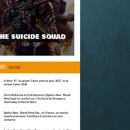
HE SUICIDE SQUAD
FILM - 2021
ÈVES
TOUT VOIR
X-Men '97 : la saison 3 bien prévue pour 2027, et la
saison 4 pour 2028
Chris McKenna et Erik Sommers (Spider-Man : Brand
New Day) en renfort sur l'écriture de Avengers :
Doomsday et Secret Wars
Spider-Man : Brand New Day : en France, un succès
record aussi avec 3 millions d'entrées en une
semaine