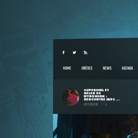
HOME
BRÈVES
NEWS
AGENDA
SUPERGIRL ET
HELEN DE
WYNDHORN :
RENCONTRE AVEC ...
INTERVIEW
4