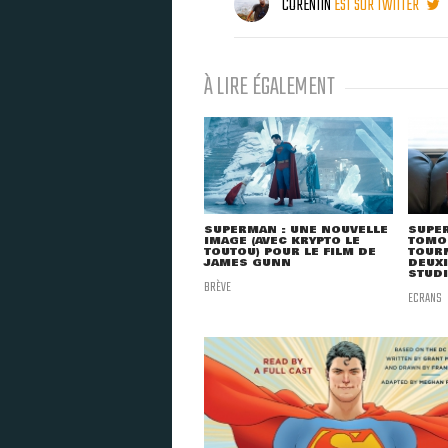
CORENTIN
EST SUR TWITTER
À LIRE ÉGALEMENT
SUPERMAN : UNE NOUVELLE
SUPER
IMAGE (AVEC KRYPTO LE
TOMOR
TOUTOU) POUR LE FILM DE
TOUR
JAMES GUNN
DEUXI
STUD
BRÈVE
ECRANS