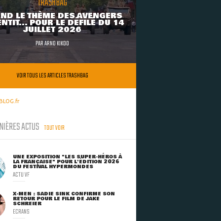
TRASHBAG
ND LE THÈME DES AVENGERS
NTIT... POUR LE DÉFILÉ DU 14
JUILLET 2026
PAR
ARNO KIKOO
VOIR TOUS LES ARTICLES TRASHBAG
BLOG.fr
NIÈRES ACTUS
TOUT VOIR
UNE EXPOSITION "LES SUPER-HÉROS À
LA FRANÇAISE" POUR L'ÉDITION 2026
DU FESTIVAL HYPERMONDES
ACTU VF
X-MEN : SADIE SINK CONFIRME SON
RETOUR POUR LE FILM DE JAKE
SCHREIER
ECRANS