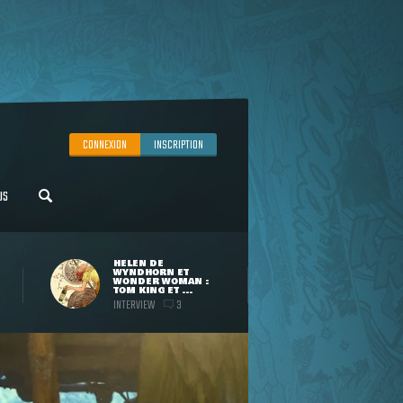
CONNEXION
INSCRIPTION
US
HELEN DE
WYNDHORN ET
WONDER WOMAN :
TOM KING ET ...
INTERVIEW
3