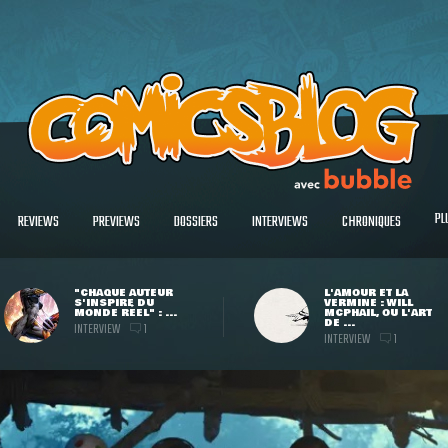
PL
REVIEWS
PREVIEWS
DOSSIERS
INTERVIEWS
CHRONIQUES
"CHAQUE AUTEUR
L'AMOUR ET LA
S'INSPIRE DU
VERMINE : WILL
MONDE RÉEL" : ...
MCPHAIL, OU L'ART
DE ...
INTERVIEW
1
INTERVIEW
1