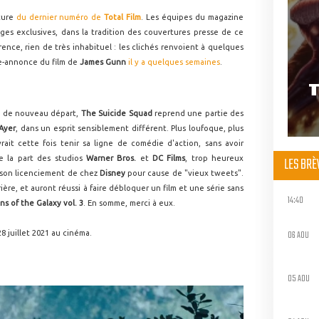
ture
du dernier numéro de
Total Film
. Les équipes du magazine
ges exclusives, dans la tradition des couvertures presse de ce
ence, rien de très inhabituel : les clichés renvoient à quelques
e-annonce du film de
James Gunn
il y a quelques semaines
.
T
t de nouveau départ,
The Suicide Squad
reprend une partie des
Ayer
, dans un esprit sensiblement différent. Plus loufoque, plus
rait cette fois tenir sa ligne de comédie d'action, sans avoir
LES BR
de la part des studios
Warner Bros.
et
DC Films
, trop heureux
son licenciement de chez
Disney
pour cause de "vieux tweets".
ière, et auront réussi à faire débloquer un film et une série sans
14:40
ns of the Galaxy vol. 3
. En somme, merci à eux.
06 AOU
8 juillet 2021 au cinéma.
05 AOU