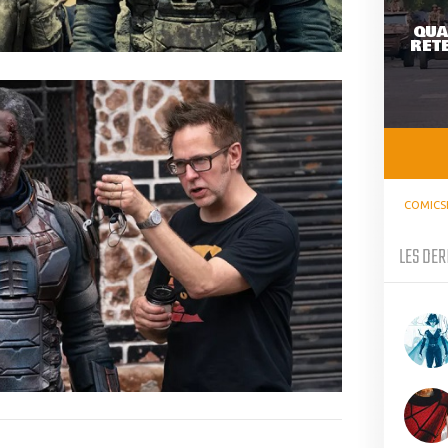
QUA
RETE
COMICS
LES DER