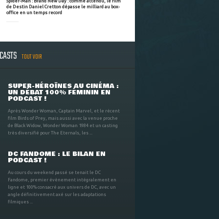
Spider-Man : Brand New Day : comme attendu, le film
de Destin Daniel Cretton dépasse le milliard au box-
office en un temps record
DCASTS
TOUT VOIR
SUPER-HÉROÏNES AU CINÉMA :
UN DÉBAT 100% FÉMININ EN
PODCAST !
Après Wonder Woman, Captain Marvel, et le récent
film Birds of Prey, mais aussi avec la venue proche
de Black Widow, Wonder Woman 1984 et un casting
très diversifié pour The Eternals, les ...
DC FANDOME : LE BILAN EN
PODCAST !
Au cours du weekend passé se tenait le DC
Fandome, premier évènement intégralement en
ligne et 100% consacré aux univers de DC, avec un
angle définitivement axé sur les adaptations
filmiques ...