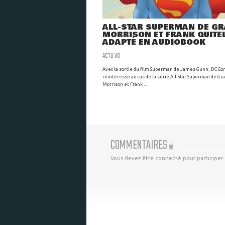
ALL-STAR SUPERMAN DE G
MORRISON ET FRANK QUITE
ADAPTÉ EN AUDIOBOOK
ACTU VO
Avec la sortie du film Superman de James Gunn, DC Co
réintéresse au cas de la série All-Star Superman de Gr
Morrison et Frank ...
COMMENTAIRES
(
0
)
Vous devez être connecté pour participer