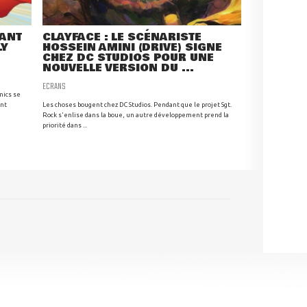
RANT
CLAYFACE : LE SCÉNARISTE
LY
HOSSEIN AMINI (DRIVE) SIGNE
CHEZ DC STUDIOS POUR UNE
NOUVELLE VERSION DU ...
ECRANS
mics se
ant
Les choses bougent chez DC Studios. Pendant que le projet Sgt.
Rock s'enlise dans la boue, un autre développement prend la
priorité dans ...