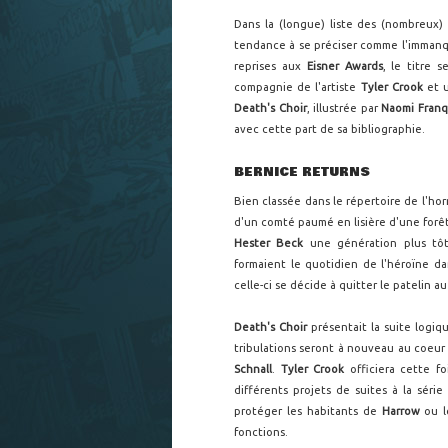
Dans la (longue) liste des (nombreux) 
tendance à se préciser comme l'imman
reprises aux
Eisner Awards
, le titre
compagnie de l'artiste
Tyler Crook
et u
Death's Choir
, illustrée par
Naomi Franq
avec cette part de sa bibliographie.
BERNICE RETURNS
Bien classée dans le répertoire de l'hor
d'un comté paumé en lisière d'une forêt
Hester Beck
une génération plus tôt.
formaient le quotidien de l'héroïne da
celle-ci se décide à quitter le patelin a
Death's Choir
présentait la suite logiq
tribulations seront à nouveau au coeu
Schnall
.
Tyler Crook
officiera cette fo
différents projets de suites à la série
protéger les habitants de
Harrow
ou l
fonctions.