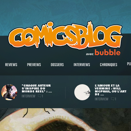
PL
REVIEWS
PREVIEWS
DOSSIERS
INTERVIEWS
CHRONIQUES
"CHAQUE AUTEUR
L'AMOUR ET LA
S'INSPIRE DU
VERMINE : WILL
MONDE RÉEL" : ...
MCPHAIL, OU L'ART
DE ...
INTERVIEW
1
INTERVIEW
1