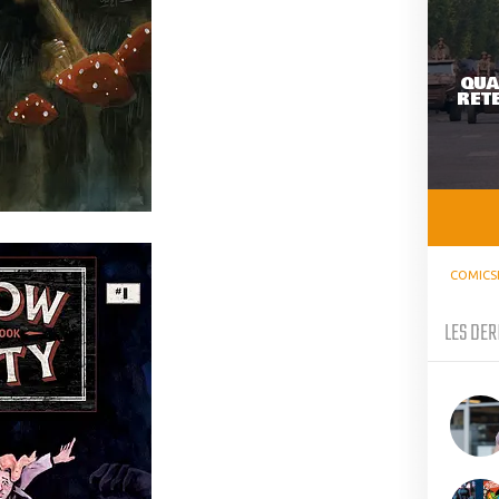
QUA
RETE
COMICS
LES DER