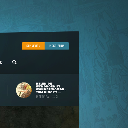
CONNEXION
INSCRIPTION
US
HELEN DE
WYNDHORN ET
WONDER WOMAN :
TOM KING ET ...
INTERVIEW
3