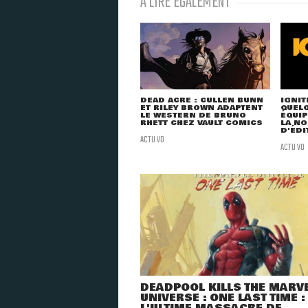
À LIRE ÉGALEMENT
DEAD ACRE : CULLEN BUNN
IGNIT
ET RILEY BROWN ADAPTENT
QUEL
LE WESTERN DE BRUNO
ÉQUIP
RHETT CHEZ VAULT COMICS
LA NO
D'ÉDI
ACTU VO
ACTU VO
DEADPOOL KILLS THE MARV
UNIVERSE : ONE LAST TIME :