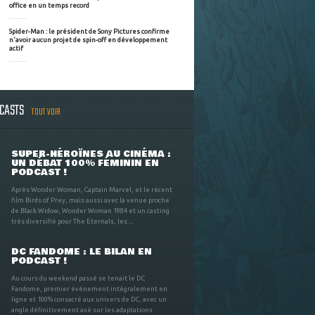
office en un temps record
Spider-Man : le président de Sony Pictures confirme
n'avoir aucun projet de spin-off en développement
actif
DCASTS
TOUT VOIR
SUPER-HÉROÏNES AU CINÉMA :
UN DÉBAT 100% FÉMININ EN
PODCAST !
Après Wonder Woman, Captain Marvel, et le récent
film Birds of Prey, mais aussi avec la venue proche
de Black Widow, Wonder Woman 1984 et un casting
très diversifié pour The Eternals, les ...
DC FANDOME : LE BILAN EN
PODCAST !
Au cours du weekend passé se tenait le DC
Fandome, premier évènement intégralement en
ligne et 100% consacré aux univers de DC, avec un
angle définitivement axé sur les adaptations