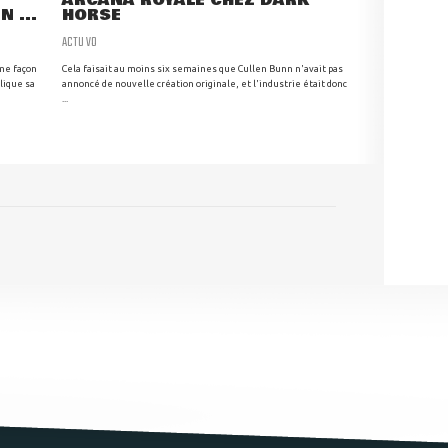
ARCANA ROYALE CHEZ DARK
 ...
HORSE
ACTU VO
ême façon
Cela faisait au moins six semaines que Cullen Bunn n'avait pas
lique sa
annoncé de nouvelle création originale, et l'industrie était donc
...