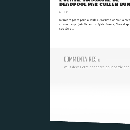
L'ULTIME MASSACRE DE
DEADPOOL PAR CULLEN BUNN
ACTU VO
Dernière ponte pour la poule aux œufs d'or ? De la m
qu'avec les projets Venom ou Spider-Verse, Marvel app
stratégie ...
COMMENTAIRES
(
0
)
Vous devez être connecté pour participer