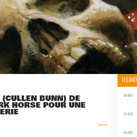
LES BR
06 AOU
(CULLEN BUNN) DE
RK HORSE POUR UNE
ÉRIE
05 AOU
Tweet
04 AOU