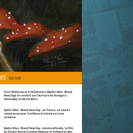
ÈVES
TOUT VOIR
Chris McKenna et Erik Sommers (Spider-Man : Brand
New Day) en renfort sur l'écriture de Avengers :
Doomsday et Secret Wars
Spider-Man : Brand New Day : en France, un succès
record aussi avec 3 millions d'entrées en une
semaine
Spider-Man : Brand New Day : comme attendu, le film
de Destin Daniel Cretton dépasse le milliard au box-