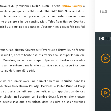
travaux du (prolifique)
Cullen Bunn
, la série
Harrow County
a
04 AOU
quable, à quelques encâblures de
The Sixth Gun
. Nommé à deux
 se décompose sur un premier
run
de trente-deux numéros en
ne première mini de continuation,
Tales from Harrow County :
uiz
il y a deux petites années. L'auteur n'en a toutefois pas fini
LES PO
reur rurale,
Harrow County
suit l'aventure d'
Emmy
, jeune femme
 maudite, encore hanté par les atrocités causées par la sorcière
 Monstres, occultisme, corps dépecés et bestioles malades
ns son aventure dans la ville aux mille secrets, jusqu'à ce que
u terme de la première série.
ue de cet univers avec une nouvelle héroïne,
Bernice
, dont les
r de
Tales from Harrow County : Fair Folk
de
Cullen Bunn
et
Emily
is au poste de lettreur, pour valider son approbation de ces
 originale. En l'occurrence,
Bernice
devra faire un choix entre
e peuple magique des
Haints
, dans le cadre de ses nouvelles