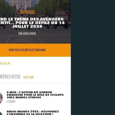
TRASHBAG
ND LE THÈME DES AVENGERS
NTIT... POUR LE DÉFILÉ DU 14
JUILLET 2026
PAR
ARNO KIKOO
VOIR TOUS LES ARTICLES TRASHBAG
BLOG.fr
NIÈRES ACTUS
TOUT VOIR
X-MEN : L'ACTEUR KIT CONNOR
EMBAUCHÉ POUR LE RÔLE DE CYCLOPS
CHEZ MARVEL STUDIOS
ECRANS
RINGO AWARDS 2026 : DÉCOUVREZ
L'ENSEMBLE DE LA SÉLECTION !