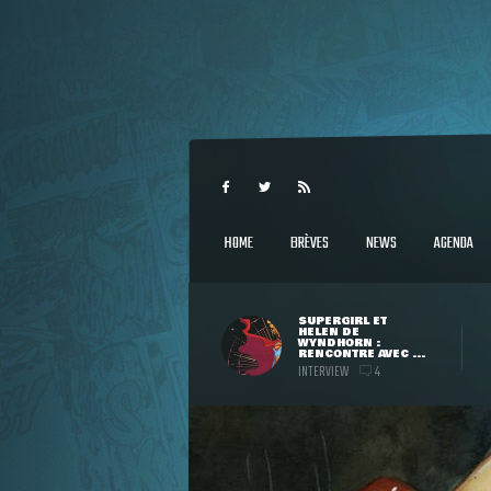
HOME
BRÈVES
NEWS
AGENDA
SUPERGIRL ET
HELEN DE
WYNDHORN :
RENCONTRE AVEC ...
INTERVIEW
4