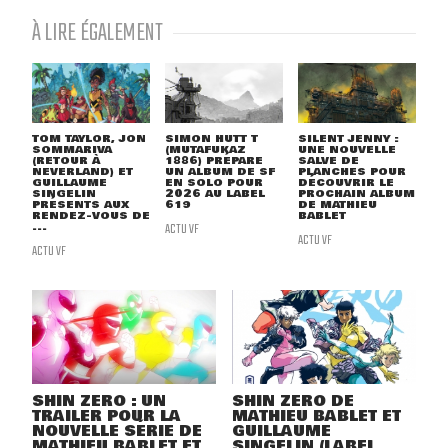
À LIRE ÉGALEMENT
TOM TAYLOR, JON
SIMON HUTT T
SILENT JENNY :
SOMMARIVA
(MUTAFUKAZ
UNE NOUVELLE
(RETOUR À
1886) PRÉPARE
SALVE DE
NEVERLAND) ET
UN ALBUM DE SF
PLANCHES POUR
GUILLAUME
EN SOLO POUR
DÉCOUVRIR LE
SINGELIN
2026 AU LABEL
PROCHAIN ALBUM
PRÉSENTS AUX
619
DE MATHIEU
RENDEZ-VOUS DE
BABLET
...
ACTU VF
ACTU VF
ACTU VF
SHIN ZERO : UN
SHIN ZERO DE
TRAILER POUR LA
MATHIEU BABLET ET
NOUVELLE SÉRIE DE
GUILLAUME
MATHIEU BABLET ET
SINGELIN (LABEL