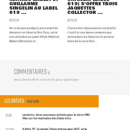
GUILLAUME
619) S'OFFRE TROIS
SINGELIN AU LABEL
JAQUETTES
619 ...
COLLECTOR ...
ACTU VF
ACTU VF
Ne reste que quelques jours avant de
L'heure des réjouissances est proche :
découvrir en librairie Shin Zero, série
c'est d'ici une bonne semaine que
très attendue au Label 619 de Mathieu
sortira dans les librairies le premier
Bablet (Adrastée) et ...
tome de la série Shin ...
COMMENTAIRES
(
0
)
Vous devez être connecté pour participer
LES BRÈVES
TOUT VOIR
11:09
Lanterns : deux nouveaux extraits pour la série HBO
Max sur les matinales des Etats-Unis
07 AOU
X-Men '97 : la saison 3 bien prévue pour 2027, et la