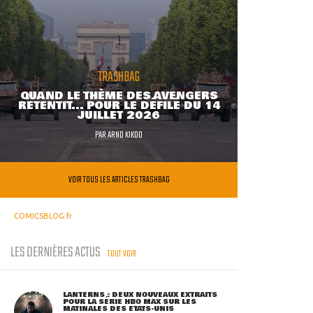
TRASHBAG
QUAND LE THÈME DES AVENGERS
RETENTIT... POUR LE DÉFILÉ DU 14
JUILLET 2026
PAR
ARNO KIKOO
VOIR TOUS LES ARTICLES TRASHBAG
COMICSBLOG.fr
LES DERNIÈRES ACTUS
TOUT VOIR
LANTERNS : DEUX NOUVEAUX EXTRAITS
POUR LA SÉRIE HBO MAX SUR LES
MATINALES DES ETATS-UNIS