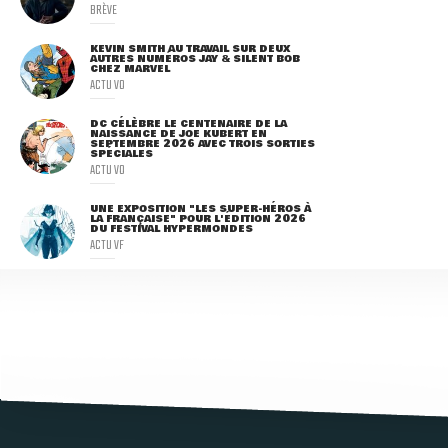
BRÈVE
KEVIN SMITH AU TRAVAIL SUR DEUX
AUTRES NUMÉROS JAY & SILENT BOB
CHEZ MARVEL
ACTU VO
DC CÉLÈBRE LE CENTENAIRE DE LA
NAISSANCE DE JOE KUBERT EN
SEPTEMBRE 2026 AVEC TROIS SORTIES
SPÉCIALES
ACTU VO
UNE EXPOSITION "LES SUPER-HÉROS À
LA FRANÇAISE" POUR L'ÉDITION 2026
DU FESTIVAL HYPERMONDES
ACTU VF