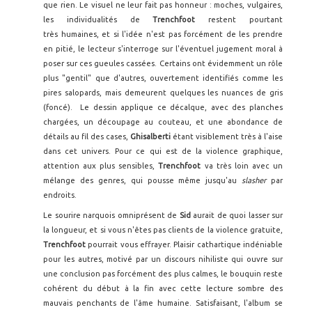
que rien. Le visuel ne leur fait pas honneur : moches, vulgaires,
les individualités de
Trenchfoot
restent pourtant
très humaines, et si l'idée n'est pas forcément de les prendre
en pitié, le lecteur s'interroge sur l'éventuel jugement moral à
poser sur ces gueules cassées. Certains ont évidemment un rôle
plus "gentil" que d'autres, ouvertement identifiés comme les
pires salopards, mais demeurent quelques les nuances de gris
(foncé). Le dessin applique ce décalque, avec des planches
chargées, un découpage au couteau, et une abondance de
détails au fil des cases,
Ghisalberti
étant visiblement très à l'aise
dans cet univers. Pour ce qui est de la violence graphique,
attention aux plus sensibles,
Trenchfoot
va très loin avec un
mélange des genres, qui pousse même jusqu'au
slasher
par
endroits.
Le sourire narquois omniprésent de
Sid
aurait de quoi lasser sur
la longueur, et si vous n'êtes pas clients de la violence gratuite,
Trenchfoot
pourrait vous effrayer. Plaisir cathartique indéniable
pour les autres, motivé par un discours nihiliste qui ouvre sur
une conclusion pas forcément des plus calmes, le bouquin reste
cohérent du début à la fin avec cette lecture sombre des
mauvais penchants de l'âme humaine. Satisfaisant, l'album se