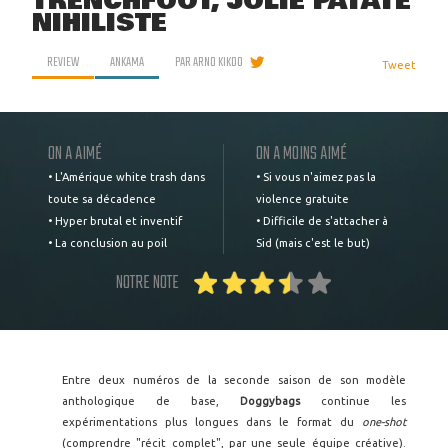
TRENCHFOOT, JOLIE PATATE
NIHILISTE
REVIEW
ANKAMA
PAR
ARNO KIKOO
Tweet
ON A AIMÉ
ON A MOINS AIMÉ
• L'Amérique white trash dans
• Si vous n'aimez pas la
toute sa décadence
violence gratuite
• Hyper brutal et inventif
• Difficile de s'attacher à
• La conclusion au poil
Sid (mais c'est le but)
NOTRE NOTE
Entre deux numéros de la seconde saison de son modèle
anthologique de base,
Doggybags
continue les
expérimentations plus longues dans le format du
one-shot
(comprendre "récit complet", par une seule équipe créative).