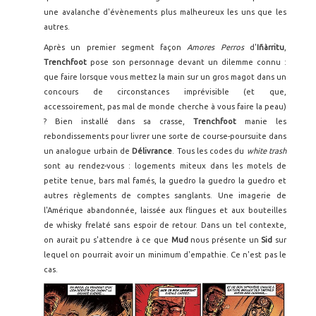
une avalanche d'évènements plus malheureux les uns que les
autres.
Après un premier segment façon
Amores Perros
d'
Iñàrritu
,
Trenchfoot
pose son personnage devant un dilemme connu :
que faire lorsque vous mettez la main sur un gros magot dans un
concours de circonstances imprévisible (et que,
accessoirement, pas mal de monde cherche à vous faire la peau)
? Bien installé dans sa crasse,
Trenchfoot
manie les
rebondissements pour livrer une sorte de course-poursuite dans
un analogue urbain de
Délivrance
. Tous les codes du
white trash
sont au rendez-vous : logements miteux dans les motels de
petite tenue, bars mal famés, la guedro la guedro la guedro et
autres règlements de comptes sanglants. Une imagerie de
l'Amérique abandonnée, laissée aux flingues et aux bouteilles
de whisky frelaté sans espoir de retour. Dans un tel contexte,
on aurait pu s'attendre à ce que
Mud
nous présente un
Sid
sur
lequel on pourrait avoir un minimum d'empathie. Ce n'est pas le
cas.