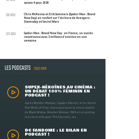
saison 4 pour 2028
06 AOU
Chris McKenna et Erik Sommers (Spider-Man : Brand
New Day) en renfort sur l'écriture de Avengers :
Doomsday et Secret Wars
05 AOU
Spider-Man : Brand New Day : en France, un succès
record aussi avec 3 millions d'entrées en une
semaine
LES PODCASTS
TOUT VOIR
SUPER-HÉROÏNES AU CINÉMA :
UN DÉBAT 100% FÉMININ EN
PODCAST !
Après Wonder Woman, Captain Marvel, et le récent
film Birds of Prey, mais aussi avec la venue proche
de Black Widow, Wonder Woman 1984 et un casting
très diversifié pour The Eternals, les ...
DC FANDOME : LE BILAN EN
PODCAST !