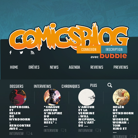
CONNEXION
INSCRIPTION
HOME
BRÈVES
NEWS
AGENDA
REVIEWS
PREVIEWS
PLUS
DOSSIERS
INTERVIEWS
CHRONIQUES
SUPERGIRL
"CHAQUE
L'AMOUR
HELEN
ET
AUTEUR
ET LA
DE
HELEN
S'INSPIRE
VERMINE
WYNDHORN
DE
DU
: WILL
ET
WYNDHORN
MONDE
MCPHAIL,
WONDER
:
RÉEL" :
OU L'ART
WOMAN :
RENCONTRE
...
DE ...
TOM
AVEC ...
KING ET
INTERVIEW
INTERVIEW
1
1
...
INTERVIEW
4
INTERVIEW
3