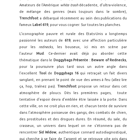
Amateurs de l'Amérique
white trash
décadente, d'ultra-violence,
de mélange des genres (mais toujours dans le sombre),
Trenchfoot
a débarqué récemment au sein des publications du
fameux
Label 619
, pour vous cogner. Sur toutes les planches.
L'iconographie pauvre et rurale des Etats-Unis a longtemps
passionné les auteurs de
619
, avec une affection particulière
pour les
rednecks
, les bouseux,
ici mis en scène par
l'auteur
Mud
. Ce-dernier avait déjà pu aborder cette
thématique dans le
Doggybags Présente : Beware of Rednecks
,
pour la poursuivre plus tard sous un autre angle dans
l'excellent
Tool
de
Doggybags 16
qui retraçait un fait divers
sanglant, en prenant le point de vue des armes à feu (allez lire
ça, hop, traînez pas).
Trenchfoot
propose un retour dans cet
atmosphère de ploucs. Dès les premières pages, toute
tentative d'espoir devra d'emblée être laissée à la porte. Dans
cette ville, on ne croit plus en rien, et chacun tente de survivre
dans l'atmosphère poisseuse des gangs, des combats de chien,
des prostituées et des drogues dures. En résumé, du sale, du
crasseux, un univers dans lequel on ne s'étonnera pas de
rencontrer
Sid Widow
, authentique connard autodiagnostiqué,
qui cherche à se faire de l'argent et se retrouve vite pris dans