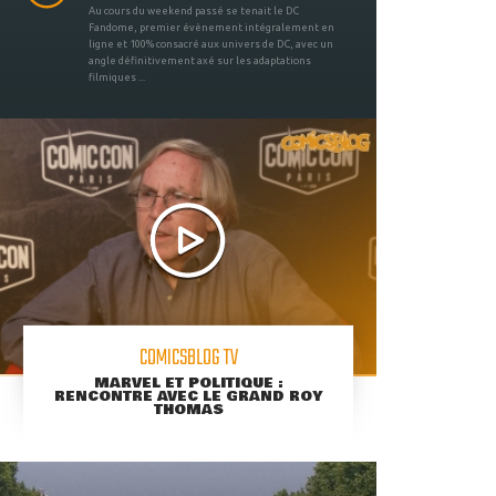
Au cours du weekend passé se tenait le DC
Fandome, premier évènement intégralement en
ligne et 100% consacré aux univers de DC, avec un
angle définitivement axé sur les adaptations
filmiques ...
COMICSBLOG TV
MARVEL ET POLITIQUE :
RENCONTRE AVEC LE GRAND ROY
THOMAS