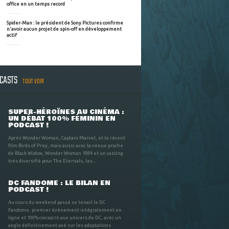
office en un temps record
Spider-Man : le président de Sony Pictures confirme
n'avoir aucun projet de spin-off en développement
actif
DCASTS
TOUT VOIR
SUPER-HÉROÏNES AU CINÉMA :
UN DÉBAT 100% FÉMININ EN
PODCAST !
Après Wonder Woman, Captain Marvel, et le récent
film Birds of Prey, mais aussi avec la venue proche
de Black Widow, Wonder Woman 1984 et un casting
très diversifié pour The Eternals, les ...
DC FANDOME : LE BILAN EN
PODCAST !
Au cours du weekend passé se tenait le DC
Fandome, premier évènement intégralement en
ligne et 100% consacré aux univers de DC, avec un
angle définitivement axé sur les adaptations