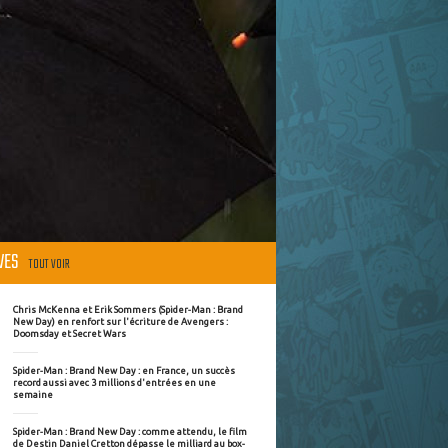
ÈVES
TOUT VOIR
Chris McKenna et Erik Sommers (Spider-Man : Brand
New Day) en renfort sur l'écriture de Avengers :
Doomsday et Secret Wars
Spider-Man : Brand New Day : en France, un succès
record aussi avec 3 millions d'entrées en une
semaine
Spider-Man : Brand New Day : comme attendu, le film
de Destin Daniel Cretton dépasse le milliard au box-