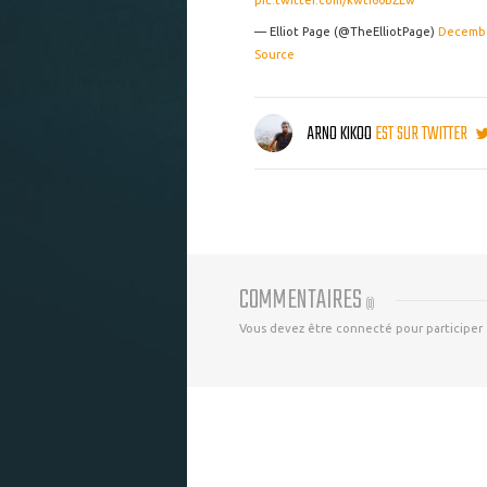
pic.twitter.com/kwti60bZLw
— Elliot Page (@TheElliotPage)
Decembe
Source
ARNO KIKOO
EST SUR TWITTER
COMMENTAIRES
(
0
)
Vous devez être connecté pour participer