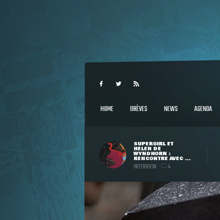
HOME
BRÈVES
NEWS
AGENDA
SUPERGIRL ET
HELEN DE
WYNDHORN :
RENCONTRE AVEC ...
INTERVIEW
4