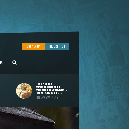
CONNEXION
INSCRIPTION
US
HELEN DE
WYNDHORN ET
WONDER WOMAN :
TOM KING ET ...
INTERVIEW
3