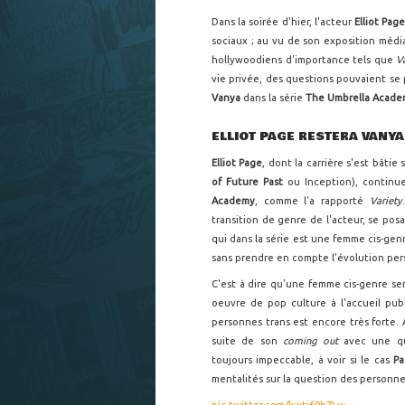
Dans la soirée d'hier, l'acteur
Elliot Pag
sociaux ; au vu de son exposition média
hollywoodiens d'importance tels que
V
vie privée, des questions pouvaient se p
Vanya
dans la série
The Umbrella Acad
ELLIOT PAGE RESTERA VANY
Elliot Page
, dont la carrière s'est bâti
of Future Past
ou Inception), continue
Academy
, comme l'a rapporté
Variety
transition de genre de l'acteur, se p
qui dans la série est une femme cis-genre
sans prendre en compte l'évolution pe
C'est à dire qu'une femme cis-genre se
oeuvre de pop culture à l'accueil publ
personnes trans est encore très forte. 
suite de son
coming out
avec une que
toujours impeccable, à voir si le cas
P
mentalités sur la question des personnes