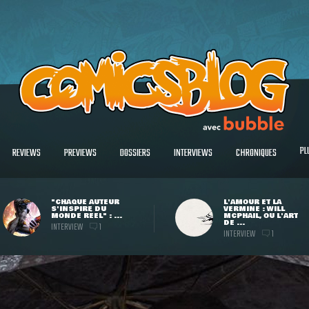
PL
REVIEWS
PREVIEWS
DOSSIERS
INTERVIEWS
CHRONIQUES
"CHAQUE AUTEUR
L'AMOUR ET LA
S'INSPIRE DU
VERMINE : WILL
MONDE RÉEL" : ...
MCPHAIL, OU L'ART
DE ...
INTERVIEW
1
INTERVIEW
1