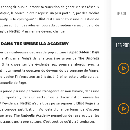
e
annonçait publiquement sa transition de genre via ses réseaux
04 AOU
tique, la nouvelle était reprise un peu partout, par des médias
ariety
. Si le
coming-out
d'
Elliot
reste avant tout une question de
oser sur l'un des rôles en cours du comédien - à savoir celui de
emy
de
Netflix
. Mais rien ne devrait changer.
LES PO
A DANS THE UMBRELLA ACADEMY
e sur de nombreuses oeuvres de pop culture (
Super
,
X-Men : Days
ra d'incarner
Vanya
dans la troisième saison de
The Umbrella
. Si la chose semble évidente aux premiers abords, avec la
osait notamment la question du devenir du personnage de
Vanya
,
 ; selon l'informateur américain, l'héroïne restera telle qu'elle,
rsonnelle de
Page
.
ra jouée par une personne transgenre et non binaire, dans une
ic important, dans un secteur où la discrimination envers les
A l'évidence,
Netflix
n'aurait pas pu se séparer d'
Elliot Page
à la
lconque justification. Au delà d'une performance d'acteur
age
avec
The Umbrella Academy
permettra de faire évoluer les
 trans dans la pop culture. C'est tout ce qu'il y a à souhaiter.