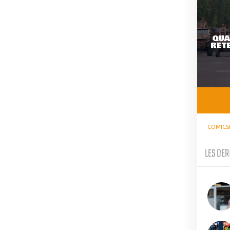
QUA
RETE
COMICS
LES DER