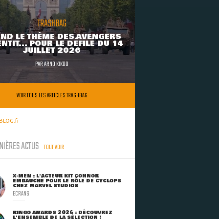
TRASHBAG
ND LE THÈME DES AVENGERS
NTIT... POUR LE DÉFILÉ DU 14
JUILLET 2026
PAR
ARNO KIKOO
VOIR TOUS LES ARTICLES TRASHBAG
BLOG.fr
NIÈRES ACTUS
TOUT VOIR
X-MEN : L'ACTEUR KIT CONNOR
EMBAUCHÉ POUR LE RÔLE DE CYCLOPS
CHEZ MARVEL STUDIOS
ECRANS
RINGO AWARDS 2026 : DÉCOUVREZ
L'ENSEMBLE DE LA SÉLECTION !