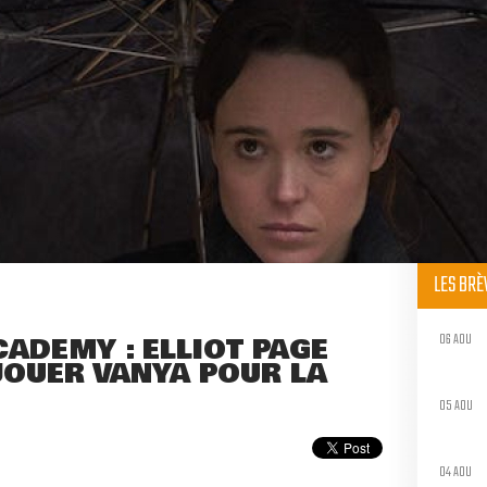
LES BR
06 AOU
ADEMY : ELLIOT PAGE
JOUER VANYA POUR LA
05 AOU
04 AOU