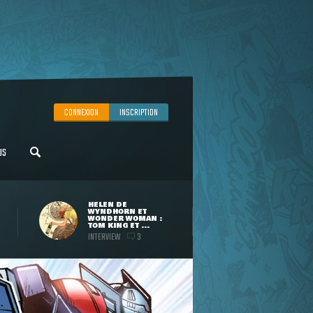
CONNEXION
INSCRIPTION
US
HELEN DE
WYNDHORN ET
WONDER WOMAN :
TOM KING ET ...
INTERVIEW
3