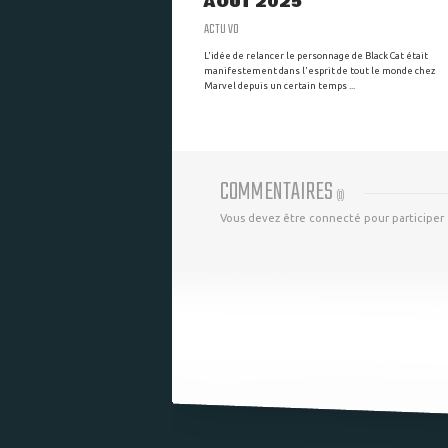
AOÛT 2025
ACTU VO
L'idée de relancer le personnage de Black Cat était
manifestement dans l'esprit de tout le monde chez
Marvel depuis un certain temps ...
COMMENTAIRES
(
0
)
Vous devez être connecté pour participer