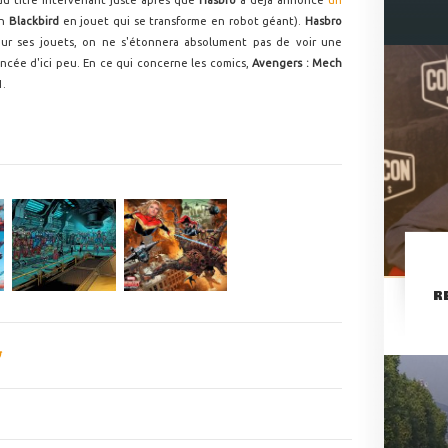
du titre intervenant juste après que
Hasbro
a déjà annoncé
un
un
Blackbird
en jouet qui se transforme en robot géant).
Hasbro
ur ses jouets, on ne s'étonnera absolument pas de voir une
ncée d'ici peu. En ce qui concerne les comics,
Avengers : Mech
1.
R