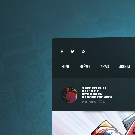
HOME
BRÈVES
NEWS
AGENDA
SUPERGIRL ET
HELEN DE
WYNDHORN :
RENCONTRE AVEC ...
INTERVIEW
4