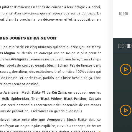
s
piloter d'immenses méchas de combat à leur effigie ? A priori,
04 AOU
en branle d'un
comicbook
qui ne repose que sur ce concept. En
but d'année prochaine, on découvre en effet la publication en
DES JOUETS ET ÇA SE VOIT
LES PO
e une mini-série en cinq numéros qui sera pilotée (jeu de mots)
los Magno
au dessin. Le concept est on ne peut plus premier
lle les
Avengers
eux-mêmes ne peuvent rien faire, il sera temps
 des robots de combat géants (des méchas). Pas de finesse dans
saures, des aliens, des explosions, bref, un titre 100% action qui
de finesse - et après tout, parfois, on a juste besoin de ça. Tant
et correctement dessiné.
our
Avengers : Mech Strike #1
de
Kei Zama
, on peut voir que les
,
Hulk
,
Spider-Man
,
Thor
,
Black Widow
,
Black Panther
,
Captain
i est certainement le constructeur de l'ensemble de ces robots
orks
de promotion, à retrouver en galerie ci-dessous.
Marvel
laisse entendre que
Avengers : Mech Strike
doit se
 une façon on ne peut plus explicite, au vu du concept, de
teaser