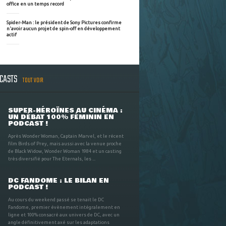
office en un temps record
Spider-Man : le président de Sony Pictures confirme
n'avoir aucun projet de spin-off en développement
actif
DCASTS
TOUT VOIR
SUPER-HÉROÏNES AU CINÉMA :
UN DÉBAT 100% FÉMININ EN
PODCAST !
Après Wonder Woman, Captain Marvel, et le récent
film Birds of Prey, mais aussi avec la venue proche
de Black Widow, Wonder Woman 1984 et un casting
très diversifié pour The Eternals, les ...
DC FANDOME : LE BILAN EN
PODCAST !
Au cours du weekend passé se tenait le DC
Fandome, premier évènement intégralement en
ligne et 100% consacré aux univers de DC, avec un
angle définitivement axé sur les adaptations