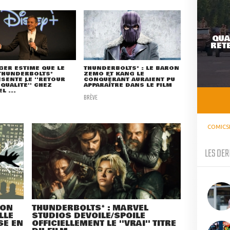
QUA
RETE
GER ESTIME QUE LE
THUNDERBOLTS* : LE BARON
THUNDERBOLTS*
ZEMO ET KANG LE
SENTE LE ''RETOUR
CONQUÉRANT AURAIENT PU
 QUALITÉ'' CHEZ
APPARAÎTRE DANS LE FILM
L ...
BRÈVE
COMICS
LES DER
SON
THUNDERBOLTS* : MARVEL
LLE
STUDIOS DÉVOILE/SPOILE
SE EN
OFFICIELLEMENT LE ''VRAI'' TITRE