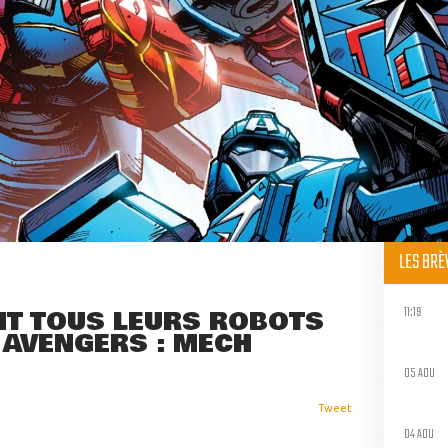
LES BR
11:19
NT TOUS LEURS ROBOTS
 AVENGERS : MECH
05 AOU
Tweet
04 AOU