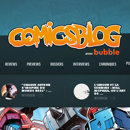
PL
REVIEWS
PREVIEWS
DOSSIERS
INTERVIEWS
CHRONIQUES
"CHAQUE AUTEUR
L'AMOUR ET LA
S'INSPIRE DU
VERMINE : WILL
MONDE RÉEL" : ...
MCPHAIL, OU L'ART
DE ...
INTERVIEW
1
INTERVIEW
1