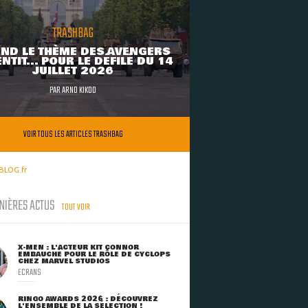
TRASHBAG
ND LE THÈME DES AVENGERS
NTIT... POUR LE DÉFILÉ DU 14
JUILLET 2026
PAR
ARNO KIKOO
VOIR TOUS LES ARTICLES TRASHBAG
BLOG.fr
NIÈRES ACTUS
TOUT VOIR
X-MEN : L'ACTEUR KIT CONNOR
EMBAUCHÉ POUR LE RÔLE DE CYCLOPS
CHEZ MARVEL STUDIOS
ECRANS
RINGO AWARDS 2026 : DÉCOUVREZ
L'ENSEMBLE DE LA SÉLECTION !