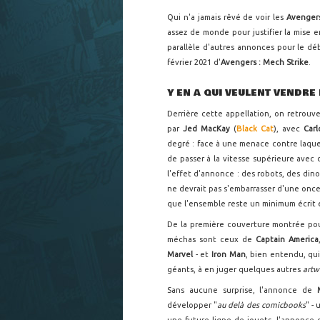
Qui n'a jamais rêvé de voir les
Avenger
assez de monde pour justifier la mise 
parallèle d'autres annonces pour le dé
février 2021 d'
Avengers : Mech Strike
.
Y EN A QUI VEULENT VENDRE 
Derrière cette appellation, on retrouv
par
Jed MacKay
(
Black Cat
), avec
Car
degré : face à une menace contre laque
de passer à la vitesse supérieure avec
l'effet d'annonce : des robots, des dino
ne devrait pas s'embarrasser d'une once 
que l'ensemble reste un minimum écrit 
De la première couverture montrée p
méchas sont ceux de
Captain America
Marvel
- et
Iron Man
, bien entendu, qu
géants, à en juger quelques autres
artw
Sans aucune surprise, l'annonce de
développer "
au delà des comicbooks
" -