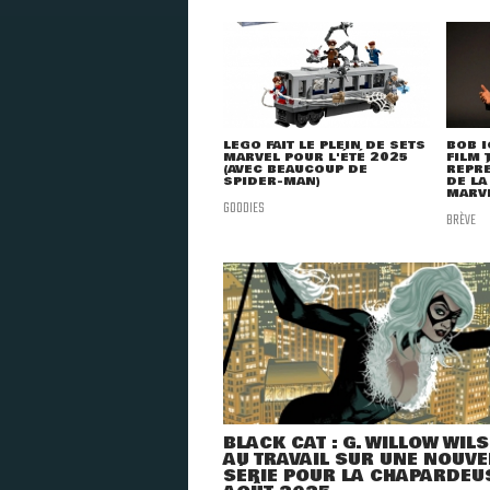
LEGO FAIT LE PLEIN DE SETS
BOB I
MARVEL POUR L'ÉTÉ 2025
FILM 
(AVEC BEAUCOUP DE
REPRÉ
SPIDER-MAN)
DE LA
MARVE
GOODIES
BRÈVE
BLACK CAT : G. WILLOW WIL
AU TRAVAIL SUR UNE NOUVE
SÉRIE POUR LA CHAPARDEU