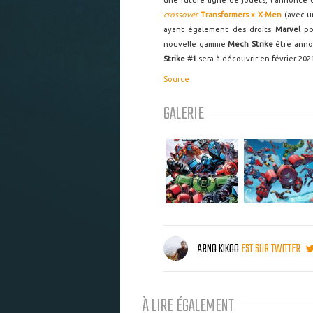
une future ligne de jouets, l'annonce 
crossover
Transformers x X-Men
(avec 
ayant également des droits
Marvel
po
nouvelle gamme
Mech Strike
être anno
Strike #1
sera à découvrir en février 202
Source
GALERIE
ARNO KIKOO
EST SUR TWITTER
À LIRE ÉGALEMENT