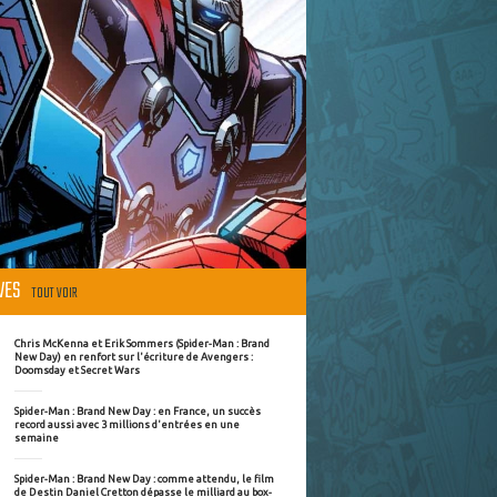
ÈVES
TOUT VOIR
Chris McKenna et Erik Sommers (Spider-Man : Brand
New Day) en renfort sur l'écriture de Avengers :
Doomsday et Secret Wars
Spider-Man : Brand New Day : en France, un succès
record aussi avec 3 millions d'entrées en une
semaine
Spider-Man : Brand New Day : comme attendu, le film
de Destin Daniel Cretton dépasse le milliard au box-