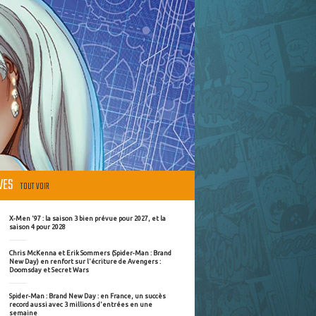
ÈVES
TOUT VOIR
X-Men '97 : la saison 3 bien prévue pour 2027, et la
saison 4 pour 2028
Chris McKenna et Erik Sommers (Spider-Man : Brand
New Day) en renfort sur l'écriture de Avengers :
Doomsday et Secret Wars
Spider-Man : Brand New Day : en France, un succès
record aussi avec 3 millions d'entrées en une
semaine