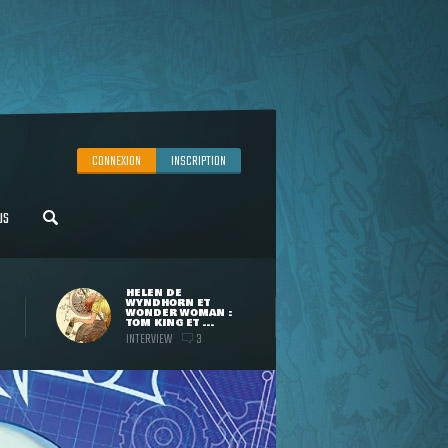
CONNEXION
INSCRIPTION
US
HELEN DE
WYNDHORN ET
WONDER WOMAN :
TOM KING ET ...
INTERVIEW
3