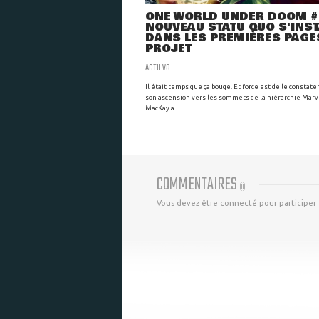
ONE WORLD UNDER DOOM #1
NOUVEAU STATU QUO S'INST
DANS LES PREMIÈRES PAGE
PROJET
ACTU VO
Il était temps que ça bouge. Et force est de le constater
son ascension vers les sommets de la hiérarchie Marv
MacKay a ...
COMMENTAIRES
(
0
)
Vous devez être connecté pour participer