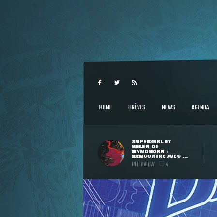
HOME
BRÈVES
NEWS
AGENDA
SUPERGIRL ET
HELEN DE
WYNDHORN :
RENCONTRE AVEC ...
INTERVIEW
4