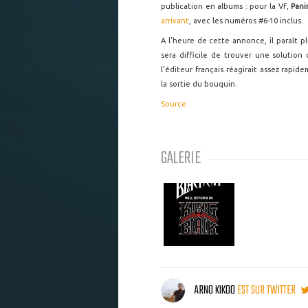
publication en albums : pour la VF,
Pani
arrivant
, avec les numéros #6-10 inclus.
A l'heure de cette annonce, il paraît p
sera difficile de trouver une solution 
l'éditeur français réagirait assez rapi
la sortie du bouquin.
Source
GALERIE
ARNO KIKOO
EST SUR TWITTER