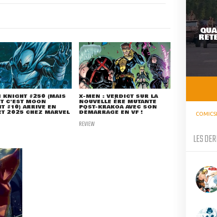
QUA
RETE
KNIGHT #250 (MAIS
X-MEN : VERDICT SUR LA
IT C'EST MOON
NOUVELLE ÈRE MUTANTE
T #10) ARRIVE EN
POST-KRAKOA AVEC SON
ET 2025 CHEZ MARVEL
DÉMARRAGE EN VF !
COMICS
REVIEW
LES DER