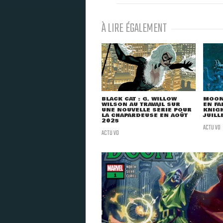
À LIRE ÉGALEMENT
BLACK CAT : G. WILLOW
MOON 
WILSON AU TRAVAIL SUR
EN FA
UNE NOUVELLE SÉRIE POUR
KNIGH
LA CHAPARDEUSE EN AOÛT
JUILL
2025
ACTU VO
ACTU VO