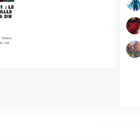
 : LE
ALLE
S DU
 : depuis
el, Jed