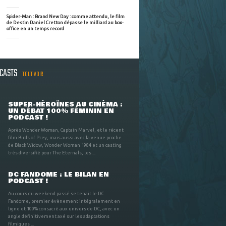
Spider-Man : Brand New Day : comme attendu, le film
de Destin Daniel Cretton dépasse le milliard au box-
office en un temps record
DCASTS
TOUT VOIR
SUPER-HÉROÏNES AU CINÉMA :
UN DÉBAT 100% FÉMININ EN
PODCAST !
Après Wonder Woman, Captain Marvel, et le récent
film Birds of Prey, mais aussi avec la venue proche
de Black Widow, Wonder Woman 1984 et un casting
très diversifié pour The Eternals, les ...
DC FANDOME : LE BILAN EN
PODCAST !
Au cours du weekend passé se tenait le DC
Fandome, premier évènement intégralement en
ligne et 100% consacré aux univers de DC, avec un
angle définitivement axé sur les adaptations
filmiques ...