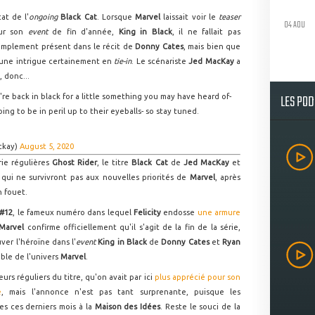
at de l'
ongoing
Black Cat
. Lorsque
Marvel
laissait voir le
teaser
04 AOU
our son
event
de fin d'année,
King in Black
, il ne fallait pas
implement présent dans le récit de
Donny Cates
, mais bien que
ec une intrigue certainement en
tie-in
. Le scénariste
Jed MacKay
a
, donc...
LES PO
e're back in black for a little something you may have heard of-
ing to be in peril up to their eyeballs- so stay tuned.
mackay)
August 5, 2020
rie régulières
Ghost Rider
, le titre
Black Cat
de
Jed MacKay
et
s qui ne survivront pas aux nouvelles priorités de
Marvel
, après
n fouet.
 #12
, le fameux numéro dans lequel
Felicity
endosse
une armure
Marvel
confirme officiellement qu'il s'agit de la fin de la série,
er l'héroïne dans l'
event
King in Black
de
Donny Cates
et
Ryan
mble de l'univers
Marvel
.
rs réguliers du titre, qu'on avait par ici
plus apprécié pour son
e
, mais l'annonce n'est pas tant surprenante, puisque les
tes ces derniers mois à la
Maison des Idées
. Reste le souci de la