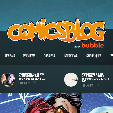
PL
REVIEWS
PREVIEWS
DOSSIERS
INTERVIEWS
CHRONIQUES
"CHAQUE AUTEUR
L'AMOUR ET LA
S'INSPIRE DU
VERMINE : WILL
MONDE RÉEL" : ...
MCPHAIL, OU L'ART
DE ...
INTERVIEW
1
INTERVIEW
1