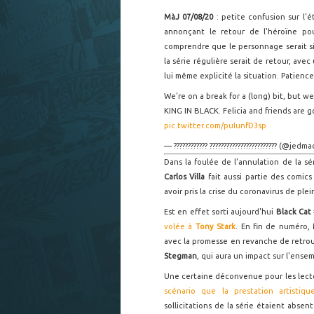
MàJ 07/08/20
: petite confusion sur l'ét
annonçant le retour de l'héroïne p
comprendre que le personnage serait s
la série régulière serait de retour, av
lui même explicité la situation. Patience
We're on a break for a (long) bit, but w
KING IN BLACK. Felicia and friends are go
pic.twitter.com/puIunfD3sp
— ???????????? ???????????????????????? (@jed
Dans la foulée de l'annulation de la sé
Carlos Villa
fait aussi partie des comic
avoir pris la crise du coronavirus de plei
Est en effet sorti aujourd'hui
Black Cat
volée à
Tony Stark
. En fin de numéro,
avec la promesse en revanche de retrouv
Stegman
, qui aura un impact sur l'ense
Une certaine déconvenue pour les lecteu
scénario que la prestation artistiqu
sollicitations de la série étaient absen