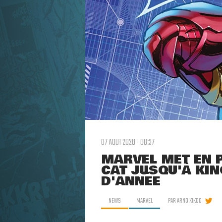
07 AOUT 2020 - 08:37
MARVEL MET EN P
CAT JUSQU'À KIN
D'ANNÉE
NEWS
MARVEL
PAR
ARNO KIKOO