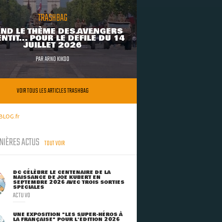
TRASHBAG
ND LE THÈME DES AVENGERS
NTIT... POUR LE DÉFILÉ DU 14
JUILLET 2026
PAR
ARNO KIKOO
VOIR TOUS LES ARTICLES TRASHBAG
BLOG.fr
NIÈRES ACTUS
TOUT VOIR
DC CÉLÈBRE LE CENTENAIRE DE LA
NAISSANCE DE JOE KUBERT EN
SEPTEMBRE 2026 AVEC TROIS SORTIES
SPÉCIALES
ACTU VO
UNE EXPOSITION "LES SUPER-HÉROS À
LA FRANÇAISE" POUR L'ÉDITION 2026