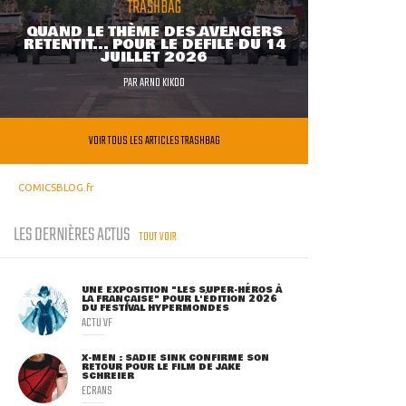
TRASHBAG
QUAND LE THÈME DES AVENGERS
RETENTIT... POUR LE DÉFILÉ DU 14
JUILLET 2026
PAR
ARNO KIKOO
VOIR TOUS LES ARTICLES TRASHBAG
COMICSBLOG.fr
LES DERNIÈRES ACTUS
TOUT VOIR
UNE EXPOSITION "LES SUPER-HÉROS À
LA FRANÇAISE" POUR L'ÉDITION 2026
DU FESTIVAL HYPERMONDES
ACTU VF
X-MEN : SADIE SINK CONFIRME SON
RETOUR POUR LE FILM DE JAKE
SCHREIER
ECRANS