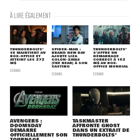
À LIRE ÉGALEMENT
THUNDERBOLTS*
SPIDER-MAN :
THUNDERBOLTS*
SE MAINTIENT AU
BRAND NEW DAY
S'OFFRE UN
BOX-OFFICE ET
AJOUTE LIZA
DÉMARRAGE
ATTEINT LES 272
COLÓN-ZAYAS
CORRECT À 162
M$
(THE BEAR) À SON
M$ AU BOX-
CASTING
OFFICE MONDIAL
ECRANS
ECRANS
ECRANS
AVENGERS :
TASKMASTER
DOOMSDAY
AFFRONTE GHOST
DÉMARRE
DANS UN EXTRAIT DE
OFFICIELLEMENT SON
THUNDERBOLTS*
TOURNAGE