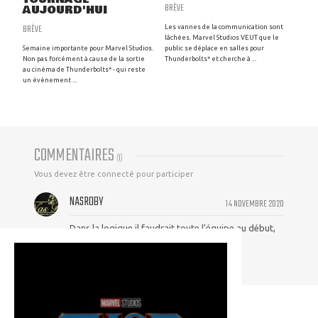
BRÈVE
AUJOURD'HUI
BRÈVE
Les vannes de la communication sont
lâchées. Marvel Studios VEUT que le
Semaine importante pour Marvel Studios.
public se déplace en salles pour
Non pas forcément à cause de la sortie
Thunderbolts* et cherche à ...
au cinéma de Thunderbolts* - qui reste
un évènement ...
COMMENTAIRES
(
1
)
Vous devez être connecté pour participer
NASROBY
14 NOVEMBRE 2020
Dans la logique il faudrait toute l'équipe au début,
au moins...