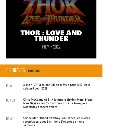
THOR : LOVE AND
THUNDER
FILM - 2022
LES BRÈVES
TOUT VOIR
14:40
X-Men '97 : la saison 3 bien prévue pour 2027, et la
saison 4 pour 2028
06 AOU
Chris McKenna et Erik Sommers (Spider-Man : Brand
New Day) en renfort sur l'écriture de Avengers :
Doomsday et Secret Wars
05 AOU
Spider-Man : Brand New Day : en France, un succès
record aussi avec 3 millions d'entrées en une
semaine