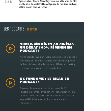
04 AOU
Spider-Man : Brand New Day : comme attendu, le film
de Destin Daniel Cretton dépasse le milliard au box-
office en un temps record
LES PODCASTS
TOUT VOIR
SUPER-HÉROÏNES AU CINÉMA :
UN DÉBAT 100% FÉMININ EN
PODCAST !
Après Wonder Woman, Captain Marvel, et le récent
film Birds of Prey, mais aussi avec la venue proche
de Black Widow, Wonder Woman 1984 et un casting
très diversifié pour The Eternals, les ...
DC FANDOME : LE BILAN EN
PODCAST !
Au cours du weekend passé se tenait le DC
Fandome, premier évènement intégralement en
ligne et 100% consacré aux univers de DC, avec un
angle définitivement axé sur les adaptations
filmiques ...