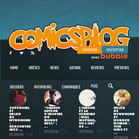
CONNEXION
INSCRIPTION
HOME
BRÈVES
NEWS
AGENDA
REVIEWS
PREVIEWS
PLUS
DOSSIERS
INTERVIEWS
CHRONIQUES
SUPERGIRL
"CHAQUE
L'AMOUR
HELEN
ET
AUTEUR
ET LA
DE
HELEN
S'INSPIRE
VERMINE
WYNDHORN
DE
DU
: WILL
ET
WYNDHORN
MONDE
MCPHAIL,
WONDER
:
RÉEL" :
OU L'ART
WOMAN :
RENCONTRE
...
DE ...
TOM
AVEC ...
KING ET
INTERVIEW
INTERVIEW
1
1
...
INTERVIEW
4
INTERVIEW
3