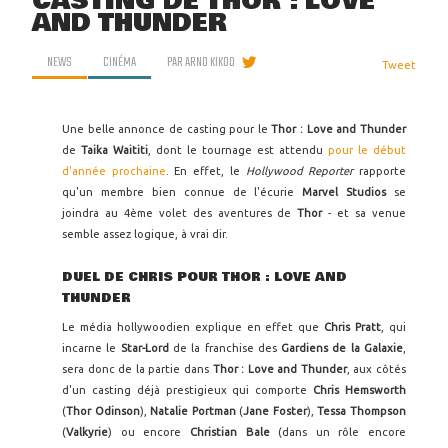
CASTING DE THOR : LOVE
AND THUNDER
NEWS
CINÉMA
PAR
ARNO KIKOO
Tweet
Une belle annonce de casting pour le
Thor : Love and Thunder
de
Taika Waititi
, dont le tournage est attendu
pour le début
d'année prochaine
. En effet, le
Hollywood Reporter
rapporte
qu'un membre bien connue de l'écurie
Marvel Studios
se
joindra au 4ème volet des aventures de
Thor
- et sa venue
semble assez logique, à vrai dir.
DUEL DE CHRIS POUR THOR : LOVE AND
THUNDER
Le média hollywoodien explique en effet que
Chris Pratt
, qui
incarne le
Star-Lord
de la franchise des
Gardiens de la Galaxie
,
sera donc de la partie dans
Thor : Love and Thunder
, aux côtés
d'un casting déjà prestigieux qui comporte
Chris Hemsworth
(
Thor Odinson
),
Natalie Portman
(
Jane Foster
),
Tessa Thompson
(
Valkyrie
) ou encore
Christian Bale
(dans un rôle encore