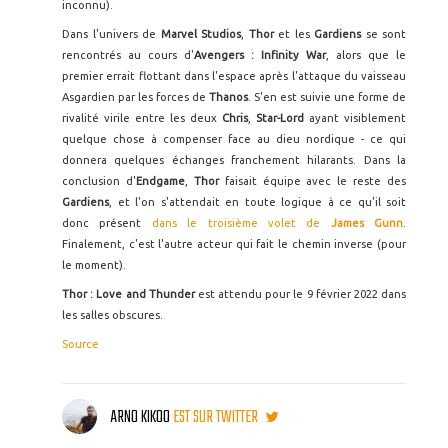
inconnu).
Dans l'univers de
Marvel Studios
,
Thor
et les
Gardiens
se sont
rencontrés au cours d'
Avengers : Infinity War
, alors que le
premier errait flottant dans l'espace après l'attaque du vaisseau
Asgardien par les forces de
Thanos
. S'en est suivie une forme de
rivalité virile entre les deux
Chris
,
Star-Lord
ayant visiblement
quelque chose à compenser face au dieu nordique - ce qui
donnera quelques échanges franchement hilarants. Dans la
conclusion d'
Endgame
,
Thor
faisait équipe avec le reste des
Gardiens
, et l'on s'attendait en toute logique à ce qu'il soit
donc présent
dans le troisième volet de
James Gunn
.
Finalement, c'est l'autre acteur qui fait le chemin inverse (pour
le moment).
Thor : Love and Thunder
est attendu pour le 9 février 2022 dans
les salles obscures.
Source
ARNO KIKOO
EST SUR TWITTER