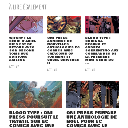
À LIRE ÉGALEMENT
WITCHY : LA
ONI PRESS
BLOOD TYPE :
SÉRIE D'ARIEL
ANNONCE DE
CORINNA
RIES EST DE
NOUVELLES
BECHKO ET
RETOUR AVEC
ANTHOLOGIES EC
ANDREA
SON SECOND
COMICS AVEC
SORRENTINO AUX
TOME AUX
CATACOMB OF
COMMANDES DE
ÉDITIONS
TORMENT ET
LA PREMIÈRE
AKILEOS
CRUEL UNIVERSE
MINI-SÉRIE DU
II
...
ACTU VF
ACTU VO
ACTU VO
BLOOD TYPE : ONI
ONI PRESS PRÉPARE
PRESS POURSUIT LE
UNE ANTHOLOGIE DE
TRAVAIL SUR EC
NOËL POUR EC
COMICS AVEC UNE
COMICS AVEC LE