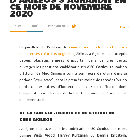
D'AKILEOS S'AGRANDIT EN
CE MOIS DE NOVEMBRE
2020
NEWS
INDÉ
PAR
ARNO KIKOO
Tweet
En parallèle de l'édition de
comics indé' modernes et de ses
nombreuses créations originales
,
Akileos
a également entrepris
depuis plusieurs années d'apporter dans de très beaux
ouvrages les parutions emblématiques d'
EC Comics
. La maison
d'édition de
Max Gaines
a connu son heure de gloire dans sa
période "
New Trend
", dans la première moitié des années '50, en
publiant des titres d'horreur et de science-fiction dont
l'empreinte sur l'Histoire de la bande dessinée américaine est
incommensurable.
DE LA SCIENCE-FICTION ET DE L'HORREUR
CHEZ AKILEOS
Ainsi, on retrouve dans les publications
EC Comics
des noms
comme
Wally Wood
,
Harvey Kurtzman
ou
Bernie Krigstein
,