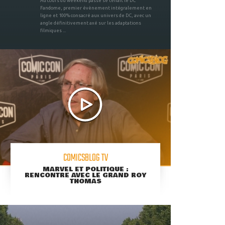
Au cours du weekend passé se tenait le DC
Fandome, premier évènement intégralement en
ligne et 100% consacré aux univers de DC, avec un
angle définitivement axé sur les adaptations
filmiques ...
COMICSBLOG TV
MARVEL ET POLITIQUE :
RENCONTRE AVEC LE GRAND ROY
THOMAS