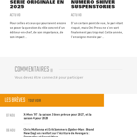
SÉRIE ORIGINALE EN
NUMÉRO SHIVER
2025
SUSPENSTORIES
ACTU VO
ACTU VO
Pour celles et ceux qui pourraient encore
D'un certain point de vue, le pari était
se poser la question du rôle concret d'un
risqué, mais Oni Press ne s'en sort
éditeur-en-chef, de son importance, de
finalement pas trop mal. Cette année,
son impact ...
l'enseigne menée par ...
COMMENTAIRES
(
0
)
Vous devez être connecté pour participer
LES BRÈVES
TOUT VOIR
07 AOU
X-Men '97 : la saison 3 bien prévue pour 2027, et la
saison 4 pour 2028
06 AOU
Chris McKenna et Erik Sommers (Spider-Man : Brand
New Day) en renfort sur l'écriture de Avengers :
Doomsday et Secret Wars