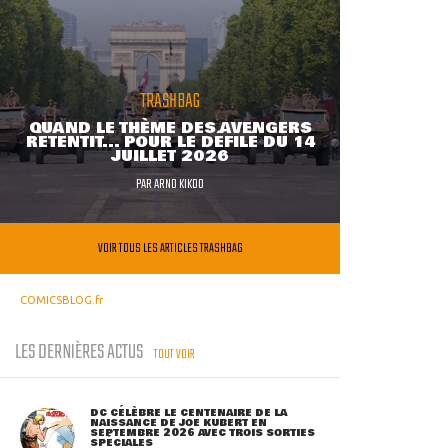
TRASHBAG
QUAND LE THÈME DES AVENGERS
RETENTIT... POUR LE DÉFILÉ DU 14
JUILLET 2026
PAR
ARNO KIKOO
VOIR TOUS LES ARTICLES TRASHBAG
COMICSBLOG.fr
LES DERNIÈRES ACTUS
TOUT VOIR
DC CÉLÈBRE LE CENTENAIRE DE LA
NAISSANCE DE JOE KUBERT EN
SEPTEMBRE 2026 AVEC TROIS SORTIES
SPÉCIALES