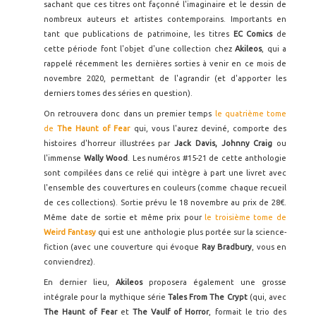
sachant que ces titres ont façonné l'imaginaire et le dessin de
nombreux auteurs et artistes contemporains. Importants en
tant que publications de patrimoine, les titres
EC Comics
de
cette période font l'objet d'une collection chez
Akileos
, qui a
rappelé récemment les dernières sorties à venir en ce mois de
novembre 2020, permettant de l'agrandir (et d'apporter les
derniers tomes des séries en question).
On retrouvera donc dans un premier temps
le quatrième tome
de
The Haunt of Fear
qui, vous l'aurez deviné, comporte des
histoires d'horreur illustrées par
Jack Davis, Johnny Craig
ou
l'immense
Wally Wood
. Les numéros #15-21 de cette anthologie
sont compilées dans ce relié qui intègre à part une livret avec
l'ensemble des couvertures en couleurs (comme chaque recueil
de ces collections). Sortie prévu le 18 novembre au prix de 28€.
Même date de sortie et même prix pour
le troisième tome de
Weird Fantasy
qui est une anthologie plus portée sur la science-
fiction (avec une couverture qui évoque
Ray Bradbury
, vous en
conviendrez).
En dernier lieu,
Akileos
proposera également une grosse
intégrale pour la mythique série
Tales From The Crypt
(qui, avec
The Haunt of Fear
et
The Vaulf of Horror
, formait le trio des