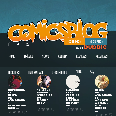
CONNEXION
INSCRIPTION
HOME
BRÈVES
NEWS
AGENDA
REVIEWS
PREVIEWS
PLUS
DOSSIERS
INTERVIEWS
CHRONIQUES
SUPERGIRL
"CHAQUE
L'AMOUR
HELEN
ET
AUTEUR
ET LA
DE
HELEN
S'INSPIRE
VERMINE
WYNDHORN
DE
DU
: WILL
ET
WYNDHORN
MONDE
MCPHAIL,
WONDER
:
RÉEL" :
OU L'ART
WOMAN :
RENCONTRE
...
DE ...
TOM
AVEC ...
KING ET
INTERVIEW
INTERVIEW
1
1
...
INTERVIEW
4
INTERVIEW
3