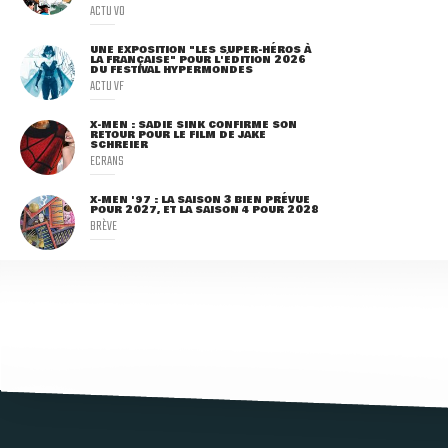
ACTU VO
UNE EXPOSITION "LES SUPER-HÉROS À
LA FRANÇAISE" POUR L'ÉDITION 2026
DU FESTIVAL HYPERMONDES
ACTU VF
X-MEN : SADIE SINK CONFIRME SON
RETOUR POUR LE FILM DE JAKE
SCHREIER
ECRANS
X-MEN '97 : LA SAISON 3 BIEN PRÉVUE
POUR 2027, ET LA SAISON 4 POUR 2028
BRÈVE