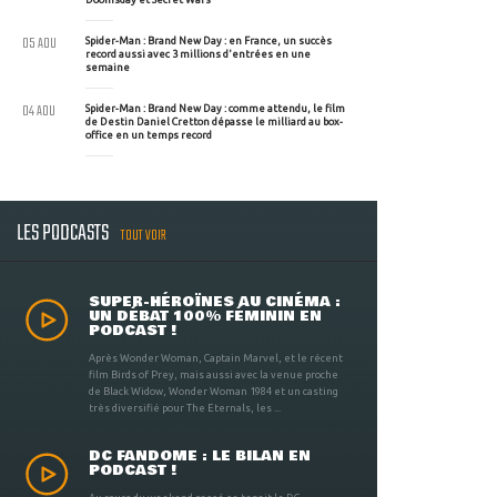
05 AOU
Spider-Man : Brand New Day : en France, un succès
record aussi avec 3 millions d'entrées en une
semaine
04 AOU
Spider-Man : Brand New Day : comme attendu, le film
de Destin Daniel Cretton dépasse le milliard au box-
office en un temps record
LES PODCASTS
TOUT VOIR
SUPER-HÉROÏNES AU CINÉMA :
UN DÉBAT 100% FÉMININ EN
PODCAST !
Après Wonder Woman, Captain Marvel, et le récent
film Birds of Prey, mais aussi avec la venue proche
de Black Widow, Wonder Woman 1984 et un casting
très diversifié pour The Eternals, les ...
DC FANDOME : LE BILAN EN
PODCAST !