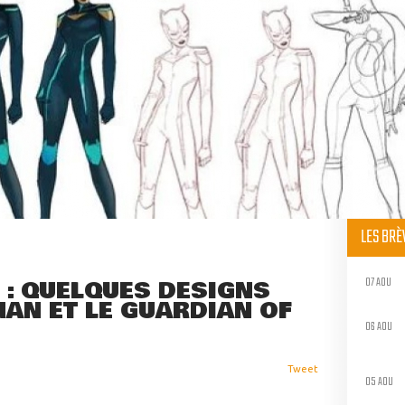
LES BR
07 AOU
 : QUELQUES DESIGNS
AN ET LE GUARDIAN OF
06 AOU
Tweet
05 AOU