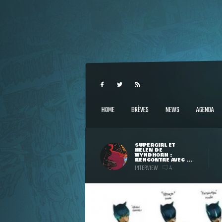
HOME
BRÈVES
NEWS
AGENDA
SUPERGIRL ET
HELEN DE
WYNDHORN :
RENCONTRE AVEC ...
INTERVIEW
4