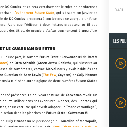
hez
DC Comics
, et ce sera certainement le sujet de nombreuses
04 AOU
 prochain.
L'évènement
Future State
, qui s'étalera sur janvier et
ale de
DC Comics
, proposera à son lectorat un aperçu d'un futur
ers. Alors que l'éditeur à deux lettres proposera au fil des
upart des titres, de premiers
designs
commencent à apparaître
LES PO
T LE GUARDIAN DU FUTUR
ui ; d'une part, le numéro
Future State : Catwoman #1
de
Ram V
hores
) et
Otto Schmidt
(
Green Arrow Rebirth
), qui s'inscrira au
omposée de numéros #1, comme
Marvel
nous y avait habitués ces
he Guardian
de
Sean Lewis
(
The Few
,
Coyotes
) et
Cully Hamner
é dans la mini-série anthologique de deux numéros
Future State :
 ont été présentés. Le nouveau costume de
Catwoman
revoit sur
e pourra utiliser dans ses aventures. A noter, des lunettes qui
mêmes, et un costume qui devrait adopter un "mode camouflage",
en action dans les planches de
Future State : Catwoman #1
.
s de
Cully Hamner
sur le personnage du
Guardian of Metropolis
,