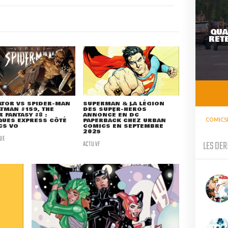
QUA
RETE
ATOR VS SPIDER-MAN
SUPERMAN & LA LÉGION
ATMAN #159, THE
DES SUPER-HÉROS
 FANTASY #8 :
ANNONCÉ EN DC
QUES EXPRESS CÔTÉ
PAPERBACK CHEZ URBAN
COMICS
CS VO
COMICS EN SEPTEMBRE
2025
UE
ACTU VF
LES DER