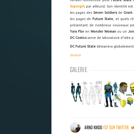
version réinventée pour
Future State
Supergirl
, par ailleurs). Son identité est
les pages des
Seven Soldiers
de
Grant 
les pages de
Future State
, et quels rô
présentant de nombreux nouveaux per
Yara Flor
en
Wonder Woman
ou un
Jon
DC Comics
serve de laboratoire d'idée p
DC Future State
démarrera globalement 
Source
GALERIE
ARNO KIKOO
EST SUR TWITTER