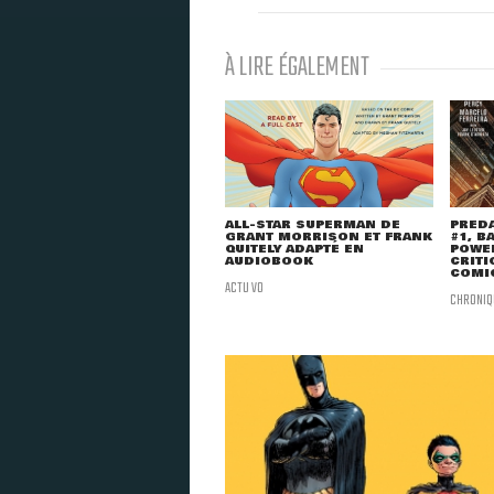
À LIRE ÉGALEMENT
ALL-STAR SUPERMAN DE
PRED
GRANT MORRISON ET FRANK
#1, B
QUITELY ADAPTÉ EN
POWER
AUDIOBOOK
CRITI
COMI
ACTU VO
CHRONIQ