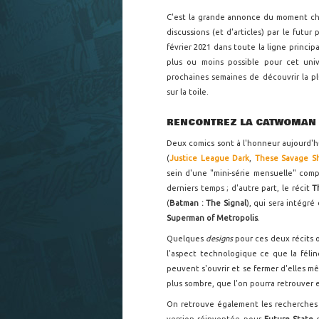
C'est la grande annonce du moment c
discussions (et d'articles) par le futur
février 2021 dans toute la ligne princip
plus ou moins possible pour cet univ
prochaines semaines de découvrir la pl
sur la toile.
RENCONTREZ LA CATWOMAN E
Deux comics sont à l'honneur aujourd'h
(
Justice League Dark
,
These Savage S
sein d'une "mini-série mensuelle" c
derniers temps ; d'autre part, le récit
T
(
Batman : The Signal
), qui sera intégr
Superman of Metropolis
.
Quelques
designs
pour ces deux récits
l'aspect technologique ce que la félin
peuvent s'ouvrir et se fermer d'elles 
plus sombre, que l'on pourra retrouver 
On retrouve également les recherche