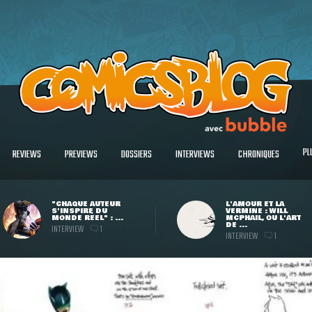
PL
REVIEWS
PREVIEWS
DOSSIERS
INTERVIEWS
CHRONIQUES
"CHAQUE AUTEUR
L'AMOUR ET LA
S'INSPIRE DU
VERMINE : WILL
MONDE RÉEL" : ...
MCPHAIL, OU L'ART
DE ...
INTERVIEW
1
INTERVIEW
1