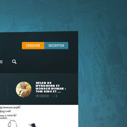
CONNEXION
INSCRIPTION
US
HELEN DE
WYNDHORN ET
WONDER WOMAN :
TOM KING ET ...
INTERVIEW
3