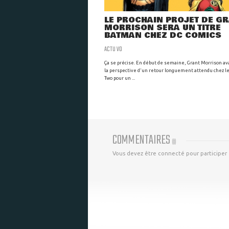
LE PROCHAIN PROJET DE G
MORRISON SERA UN TITRE
BATMAN CHEZ DC COMICS
ACTU VO
Ça se précise. En début de semaine, Grant Morrison av
la perspective d'un retour longuement attendu chez le
Two pour un ...
COMMENTAIRES
(
0
)
Vous devez être connecté pour participer