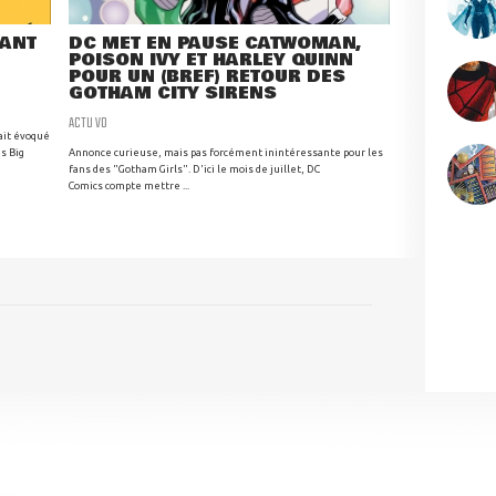
RANT
DC MET EN PAUSE CATWOMAN,
POISON IVY ET HARLEY QUINN
POUR UN (BREF) RETOUR DES
GOTHAM CITY SIRENS
ACTU VO
ait évoqué
s Big
Annonce curieuse, mais pas forcément inintéressante pour les
fans des "Gotham Girls". D'ici le mois de juillet, DC
Comics compte mettre ...