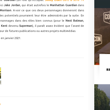
de
Guardian
(un rôle qu'occupait
Jimmy Olsen
dans la série TV
 ici
Jake Jordan
, qui était autrefois le
Manhattan Guardian
dans
Morrison
. A voir ce que ces deux personnages donneront dans
les potentiels pourraient leur être administrés par la suite. En
sonnages dans des rôles bien connus (pour le
Next Batman
,
 Kent
devenu
Superman
), il paraît assez évident que l'
event
de
our de futures publications ou autres projets multimédias.
en janvier 2021.
R