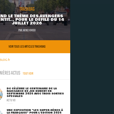
TRASHBAG
ND LE THÈME DES AVENGERS
NTIT... POUR LE DÉFILÉ DU 14
JUILLET 2026
PAR
ARNO KIKOO
VOIR TOUS LES ARTICLES TRASHBAG
BLOG.fr
NIÈRES ACTUS
TOUT VOIR
DC CÉLÈBRE LE CENTENAIRE DE LA
NAISSANCE DE JOE KUBERT EN
SEPTEMBRE 2026 AVEC TROIS SORTIES
SPÉCIALES
ACTU VO
UNE EXPOSITION "LES SUPER-HÉROS À
LA FRANÇAISE" POUR L'ÉDITION 2026