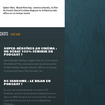
Spider-Man : Brand New Day : comme attendu, le film
de Destin Daniel Cretton dépasse le milliard au box-
office en un temps record
DCASTS
TOUT VOIR
SUPER-HÉROÏNES AU CINÉMA :
UN DÉBAT 100% FÉMININ EN
PODCAST !
Après Wonder Woman, Captain Marvel, et le récent
film Birds of Prey, mais aussi avec la venue proche
de Black Widow, Wonder Woman 1984 et un casting
très diversifié pour The Eternals, les ...
DC FANDOME : LE BILAN EN
PODCAST !
Au cours du weekend passé se tenait le DC
Fandome, premier évènement intégralement en
ligne et 100% consacré aux univers de DC, avec un
angle définitivement axé sur les adaptations
filmiques ...