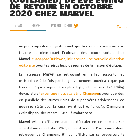
(OUTLAWED) DE EVE EWING
DE RETOUR EN OCTOBRE
2020 CHEZ MARVEL
NEWS
MARVEL
PAR
ARNO KIKOO
Tweet
Au printemps dernier, juste avant que la crise du coronavirus ne
touche de plein fouet l'industrie des comics, sortait chez
Marvel
le
one-shot
Outlawed
, initiateur d'une nouvelle direction
éditoriale
pour les héros les plus jeunes de la maison d'édition.
La jeunesse
Marvel
se retrouvait en effet hors-la-loi et
recherchée à la fois par le gouvernement américain que par
leurs collègues super-héros plus âgés, et l'autrice
Eve Ewing
devait alors
lancer une nouvelle série
Champion
s
pour aborder,
en parallèle des autres titres de super-héros adolescents, ce
nouveau
statu quo
. La crise ayant opéré, l'
ongoing
Champions
avait disparu des radars... jusqu'à maintenant.
Marvel
est en effet en train de dérouler en ce moment ses
sollicitations d'octobre 2020, et c'est ici que l'on pourra donc
retrouver ce
Champions #1
, qui affiche sur sa couverture la