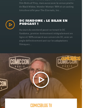
film Birds of Prey, mais aussi avec la venue proche
de Black Widow, Wonder Woman 1984 et un casting
très diversifié pour The Eternals, les ...
DC FANDOME : LE BILAN EN
PODCAST !
Au cours du weekend passé se tenait le DC
Fandome, premier évènement intégralement en
ligne et 100% consacré aux univers de DC, avec un
angle définitivement axé sur les adaptations
filmiques ...
COMICSBLOG TV