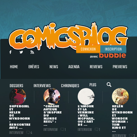
CONNEXION
INSCRIPTION
HOME
BRÈVES
NEWS
AGENDA
REVIEWS
PREVIEWS
PLUS
DOSSIERS
INTERVIEWS
CHRONIQUES
SUPERGIRL
"CHAQUE
L'AMOUR
HELEN
ET
AUTEUR
ET LA
DE
HELEN
S'INSPIRE
VERMINE
WYNDHORN
DE
DU
: WILL
ET
WYNDHORN
MONDE
MCPHAIL,
WONDER
:
RÉEL" :
OU L'ART
WOMAN :
RENCONTRE
...
DE ...
TOM
AVEC ...
KING ET
INTERVIEW
INTERVIEW
1
1
...
INTERVIEW
4
INTERVIEW
3