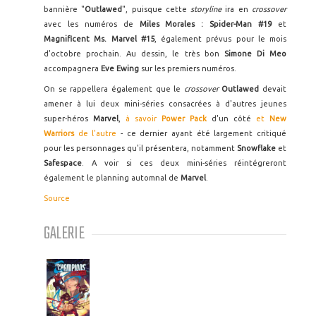
bannière "
Outlawed
", puisque cette
storyline
ira en
crossover
avec les numéros de
Miles Morales : Spider-Man #19
et
Magnificent Ms. Marvel #15
, également prévus pour le mois
d'octobre prochain. Au dessin, le très bon
Simone Di Meo
accompagnera
Eve Ewing
sur les premiers numéros.
On se rappellera également que le
crossover
Outlawed
devait
amener à lui deux mini-séries consacrées à d'autres jeunes
super-héros
Marvel
,
à savoir
Power Pack
d'un côté
et
New
Warriors
de l'autre
- ce dernier ayant été largement critiqué
pour les personnages qu'il présentera, notamment
Snowflake
et
Safespace
. A voir si ces deux mini-séries réintégreront
également le planning automnal de
Marvel
.
Source
GALERIE