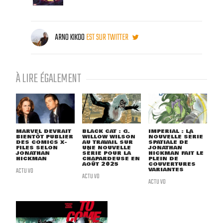
ARNO KIKOO
EST SUR TWITTER
À LIRE ÉGALEMENT
MARVEL DEVRAIT
BLACK CAT : G.
IMPERIAL : LA
BIENTÔT PUBLIER
WILLOW WILSON
NOUVELLE SÉRIE
DES COMICS X-
AU TRAVAIL SUR
SPATIALE DE
FILES SELON
UNE NOUVELLE
JONATHAN
JONATHAN
SÉRIE POUR LA
HICKMAN FAIT LE
HICKMAN
CHAPARDEUSE EN
PLEIN DE
AOÛT 2025
COUVERTURES
ACTU VO
VARIANTES
ACTU VO
ACTU VO