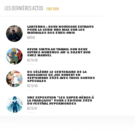
LES DERNIÈRES ACTUS
TOUT VOIR
LANTERNS : DEUX NOUVEAUX EXTRAITS
POUR LA SÉRIE HBO MAX SUR LES
MATINALES DES ETATS-UNIS
BRÈVE
KEVIN SMITH AU TRAVAIL SUR DEUX
AUTRES NUMÉROS JAY & SILENT BOB
CHEZ MARVEL
ACTU VO
DC CÉLÈBRE LE CENTENAIRE DE LA
NAISSANCE DE JOE KUBERT EN
SEPTEMBRE 2026 AVEC TROIS SORTIES
SPÉCIALES
ACTU VO
UNE EXPOSITION "LES SUPER-HÉROS À
LA FRANÇAISE" POUR L'ÉDITION 2026
DU FESTIVAL HYPERMONDES
ACTU VF