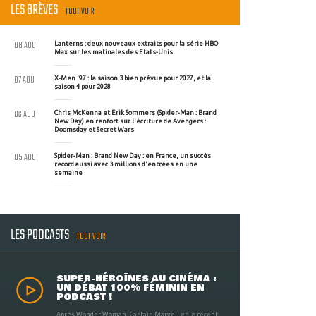
LES BRÈVES
TOUT VOIR
08 AOU
Lanterns : deux nouveaux extraits pour la série HBO
Max sur les matinales des Etats-Unis
07 AOU
X-Men '97 : la saison 3 bien prévue pour 2027, et la
saison 4 pour 2028
06 AOU
Chris McKenna et Erik Sommers (Spider-Man : Brand
New Day) en renfort sur l'écriture de Avengers :
Doomsday et Secret Wars
05 AOU
Spider-Man : Brand New Day : en France, un succès
record aussi avec 3 millions d'entrées en une
semaine
LES PODCASTS
TOUT VOIR
SUPER-HÉROÏNES AU CINÉMA :
UN DÉBAT 100% FÉMININ EN
PODCAST !
Après Wonder Woman, Captain Marvel, et le récent