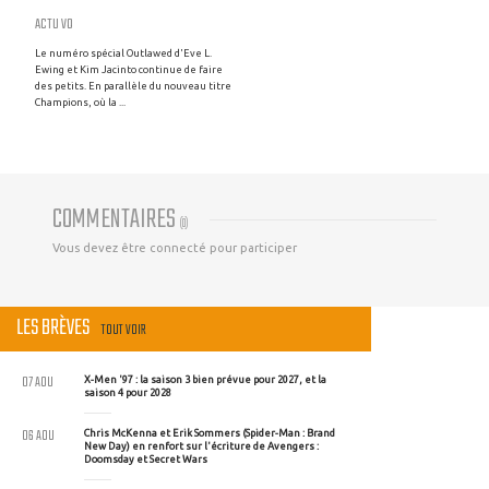
ACTU VO
Le numéro spécial Outlawed d'Eve L.
Ewing et Kim Jacinto continue de faire
des petits. En parallèle du nouveau titre
Champions, où la ...
COMMENTAIRES
(
0
)
Vous devez être connecté pour participer
LES BRÈVES
TOUT VOIR
07 AOU
X-Men '97 : la saison 3 bien prévue pour 2027, et la
saison 4 pour 2028
06 AOU
Chris McKenna et Erik Sommers (Spider-Man : Brand
New Day) en renfort sur l'écriture de Avengers :
Doomsday et Secret Wars