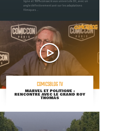
ligne et 100% consacré aux univers de DC, avec un
angle définitivement axé sur les adaptations
filmiques ...
COMICSBLOG TV
MARVEL ET POLITIQUE :
RENCONTRE AVEC LE GRAND ROY
THOMAS