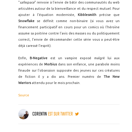
"
safespace
" renvoie à l'envie de bâtir des communautés du web
articulées autour de la bienveillance et du respect mutuel. Pour
ajouter à l'équation moderniste,
Kibblesmith
précise que
Snowflake
se définit comme non-binaire (si vous avez un
financement participatif en cours pour un comics où l'héroïne
assume sa poitrine contre l'avis des masses ou du politiquement
correct, l'envie de décommander cette série vous a peut-être
déjà caressé l'esprit).
Enfin,
B-Negative
est un vampire exposé malgré lui aux
expériences de
Morbius
dans son enfance, une parabole moins
finaude sur l'obsession supposée des jeunes sur ces créatures
de fiction il y a dix ans. Premier numéro de
The New
Warriors
attendu pour le mois prochain.
Source
CORENTIN
EST SUR TWITTER