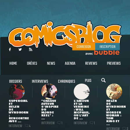
CONNEXION
INSCRIPTION
HOME
BRÈVES
NEWS
AGENDA
REVIEWS
PREVIEWS
PLUS
DOSSIERS
INTERVIEWS
CHRONIQUES
SUPERGIRL
"CHAQUE
L'AMOUR
HELEN
ET
AUTEUR
ET LA
DE
HELEN
S'INSPIRE
VERMINE
WYNDHORN
DE
DU
: WILL
ET
WYNDHORN
MONDE
MCPHAIL,
WONDER
:
RÉEL" :
OU L'ART
WOMAN :
RENCONTRE
...
DE ...
TOM
AVEC ...
KING ET
INTERVIEW
INTERVIEW
1
1
...
INTERVIEW
4
INTERVIEW
3