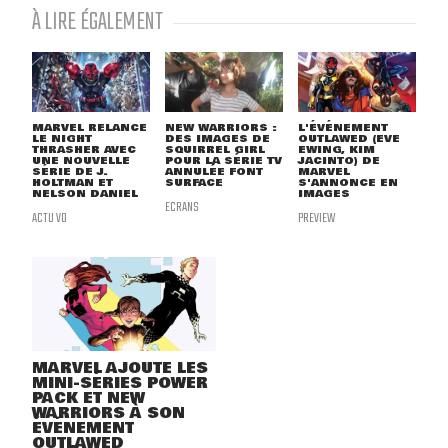
À LIRE ÉGALEMENT
MARVEL RELANCE
NEW WARRIORS :
L'ÉVÉNEMENT
LE NIGHT
DES IMAGES DE
OUTLAWED (EVE
THRASHER AVEC
SQUIRREL GIRL
EWING, KIM
UNE NOUVELLE
POUR LA SÉRIE TV
JACINTO) DE
SÉRIE DE J.
ANNULÉE FONT
MARVEL
HOLTMAN ET
SURFACE
S'ANNONCE EN
NELSON DANIEL
IMAGES
ECRANS
ACTU VO
PREVIEW
MARVEL AJOUTE LES
MINI-SÉRIES POWER
PACK ET NEW
WARRIORS À SON
ÉVÉNEMENT
OUTLAWED