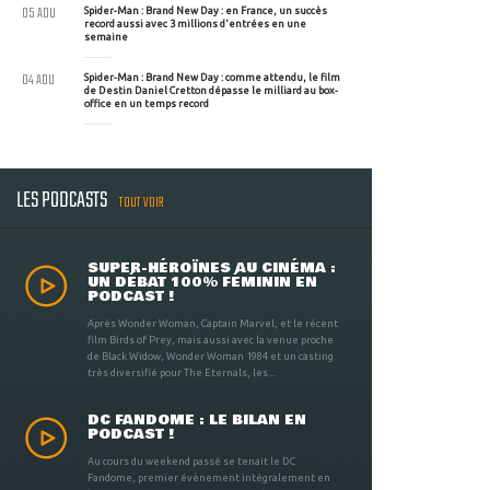
05 AOU
Spider-Man : Brand New Day : en France, un succès
record aussi avec 3 millions d'entrées en une
semaine
04 AOU
Spider-Man : Brand New Day : comme attendu, le film
de Destin Daniel Cretton dépasse le milliard au box-
office en un temps record
LES PODCASTS
TOUT VOIR
SUPER-HÉROÏNES AU CINÉMA :
UN DÉBAT 100% FÉMININ EN
PODCAST !
Après Wonder Woman, Captain Marvel, et le récent
film Birds of Prey, mais aussi avec la venue proche
de Black Widow, Wonder Woman 1984 et un casting
très diversifié pour The Eternals, les ...
DC FANDOME : LE BILAN EN
PODCAST !
Au cours du weekend passé se tenait le DC
Fandome, premier évènement intégralement en