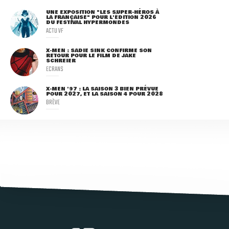
UNE EXPOSITION "LES SUPER-HÉROS À
LA FRANÇAISE" POUR L'ÉDITION 2026
DU FESTIVAL HYPERMONDES
ACTU VF
X-MEN : SADIE SINK CONFIRME SON
RETOUR POUR LE FILM DE JAKE
SCHREIER
ECRANS
X-MEN '97 : LA SAISON 3 BIEN PRÉVUE
POUR 2027, ET LA SAISON 4 POUR 2028
BRÈVE