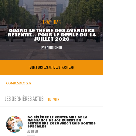
TRASHBAG
QUAND LE THÈME DES AVENGERS
RETENTIT... POUR LE DÉFILÉ DU 14
JUILLET 2026
PAR
ARNO KIKOO
VOIR TOUS LES ARTICLES TRASHBAG
COMICSBLOG.fr
LES DERNIÈRES ACTUS
TOUT VOIR
DC CÉLÈBRE LE CENTENAIRE DE LA
NAISSANCE DE JOE KUBERT EN
SEPTEMBRE 2026 AVEC TROIS SORTIES
SPÉCIALES
ACTU VO