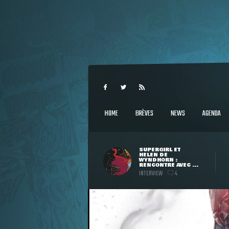
HOME
BRÈVES
NEWS
AGENDA
SUPERGIRL ET
HELEN DE
WYNDHORN :
RENCONTRE AVEC ...
INTERVIEW
4