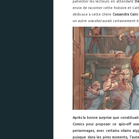
patienter les lecteurs en attendant
De
envie de raconter cette histoire et s'
dédicace à cette chère
Cassandra Cain
)
un autre
one-shot
aurait certainement ét
Après la bonne surprise que constituait
Comics pour proposer ce spin-off as
personnages, avec certains vilains aty
puisque dans les pires moments, l'aute