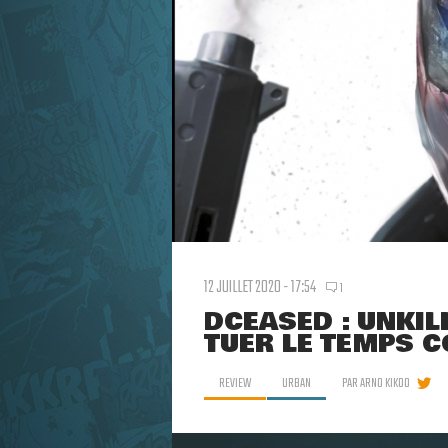
12 JUILLET 2020 - 17:54
1
DCEASED : UNKI
TUER LE TEMPS 
REVIEW
URBAN
PAR
ARNO KIKOO