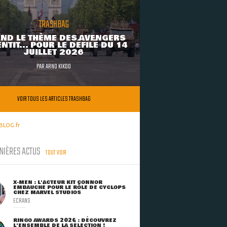
TRASHBAG
ND LE THÈME DES AVENGERS
NTIT... POUR LE DÉFILÉ DU 14
JUILLET 2026
PAR
ARNO KIKOO
VOIR TOUS LES ARTICLES TRASHBAG
BLOG.fr
NIÈRES ACTUS
TOUT VOIR
X-MEN : L'ACTEUR KIT CONNOR
EMBAUCHÉ POUR LE RÔLE DE CYCLOPS
CHEZ MARVEL STUDIOS
ECRANS
RINGO AWARDS 2026 : DÉCOUVREZ
L'ENSEMBLE DE LA SÉLECTION !