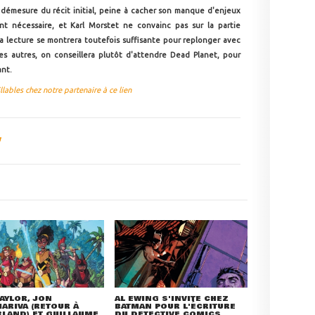
la démesure du récit initial, peine à cacher son manque d'enjeux
nt nécessaire, et Karl Morstet ne convainc pas sur la partie
 la lecture se montrera toutefois suffisante pour replonger avec
 les autres, on conseillera plutôt d'attendre Dead Planet, pour
ant.
bles chez notre partenaire à ce lien
AYLOR, JON
AL EWING S'INVITE CHEZ
RIVA (RETOUR À
BATMAN POUR L'ÉCRITURE
LAND) ET GUILLAUME
DU DETECTIVE COMICS