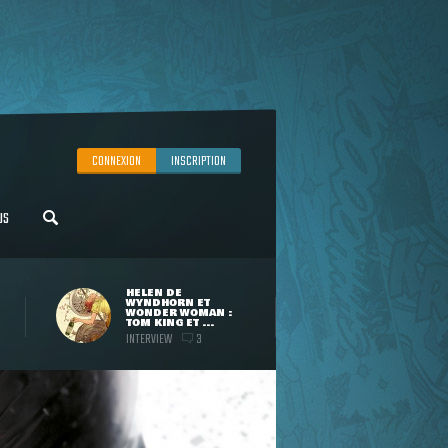
CONNEXION
INSCRIPTION
US
HELEN DE
WYNDHORN ET
WONDER WOMAN :
TOM KING ET ...
INTERVIEW
3