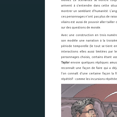
arrivent à s'entendre dans cette situ
montrer un semblant d'humanité. L'ang
ces personnages n'ont pas plus de raison
vilains est aussi de pouvoir aller taille
sur des questions de morale.
Avec une construction en trois numér
son modèle une narration à la troisièm
période temporelle (le tout se tient e
interactions elles aussi limitées par
personnages choisis, certains étant a
Taylor
envoie quelques répliques amusa
reconnaît une façon de faire qui a déj
l'on connaît d'une certaine façon la 
répétitif - comme les incursions répété