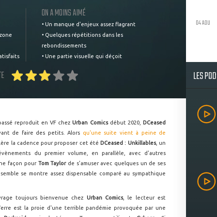
ON A MOINS AIMÉ
04 AOU
• Un manque d'enjeux assez flagrant
 zone
• Quelques répétitions dans les
rebondissements
tisfaits
• Une partie visuelle qui déçoit
LES PO
TE
 passé reproduit en VF chez
Urban Comics
début 2020,
DCeased
ant de faire des petits. Alors
qu'une suite vient à peine de
célère la cadence pour proposer cet été
DCeased : Unkillables
, un
 évènements du premier volume, en parallèle, avec d'autres
Une façon pour
Tom Taylor
de s'amuser avec quelques un de ses
'ensemble se montre assez dispensable comparé au sympathique
vrage toujours bienvenue chez
Urban Comics
, le lecteur est
Terre est la proie d'une terrible pandémie provoquée par une