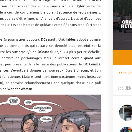
ation inédite avec des super-vilains auxquels
Taylor
tente de
le a ceci de compréhensible qu'en l'absence de leurs némésis,
s que ça d'être "méchant" envers d'autres. L'utilité d'avoir ces
QUA
RETE
r dans le tas des hordes de quidams zombifiés sans trop s'attarder
os (à pagination double),
DCeased : Unkillables
adopte comme
e personne, mais qui retrace un déroulé plus restreint sur la
ntre les numéros 5/6 de
DCeased
). Enjeux à plus petite échelle,
 le nombre de personnages, mais un intérêt certain quant aux
ssez peu présents dans le reste des publications de
DC Comics
.
ntes, s'évertue à donner de nouveaux rôles à chacun, et l'on
COMICS
à fonctionné. Malgré tout, l'intrigue passionne moins (puisque
fin), et certains rebondissements ont quelque chose d'un poil
LES DER
es de
Wonder Woman
.