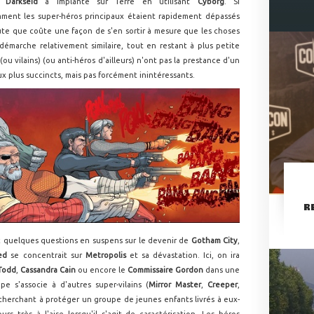
ue
Darkseid
a implanté sur Terre en utilisant
Cyborg
. Si
ent les super-héros principaux étaient rapidement dépassés
te que coûte une façon de s'en sortir à mesure que les choses
émarche relativement similaire, tout en restant à plus petite
ou vilains) (ou anti-héros d'ailleurs) n'ont pas la prestance d'un
ux plus succincts, mais pas forcément inintéressants.
R
ec quelques questions en suspens sur le devenir de
Gotham City
,
sed
se concentrait sur
Metropolis
et sa dévastation. Ici, on ira
Todd
,
Cassandra Cain
ou encore le
Commissaire Gordon
dans une
e s'associe à d'autres super-vilains (
Mirror Master
,
Creeper
,
cherchant à protéger un groupe de jeunes enfants livrés à eux-
s très à l'aise lorsqu'il s'agit de caractérisation. Les héros