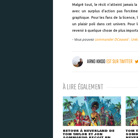
Malgré tout, le récit n'atteint jamais 
avec un surplus d'action pas forcéme
graphique. Pour les fans de la licence,
un plaisir poli dans cet univers. Pour
revenir à quelque chose de plus import
- Vous pouvez
commander DCeased : Unkilla
ARNO KIKOO
EST SUR TWITTER
À LIRE ÉGALEMENT
RETOUR À NEVERLAND DE
TOM T
TOM TAYLOR ET JON
SOMMA
SOMMARIVA REÇOIT UN
NEVER