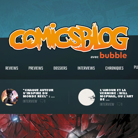
PL
REVIEWS
PREVIEWS
DOSSIERS
INTERVIEWS
CHRONIQUES
"CHAQUE AUTEUR
L'AMOUR ET LA
S'INSPIRE DU
VERMINE : WILL
MONDE RÉEL" : ...
MCPHAIL, OU L'ART
DE ...
INTERVIEW
1
INTERVIEW
1