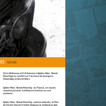
ÈVES
TOUT VOIR
Chris McKenna et Erik Sommers (Spider-Man : Brand
New Day) en renfort sur l'écriture de Avengers :
Doomsday et Secret Wars
Spider-Man : Brand New Day : en France, un succès
record aussi avec 3 millions d'entrées en une
semaine
Spider-Man : Brand New Day : comme attendu, le film
de Destin Daniel Cretton dépasse le milliard au box-