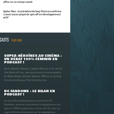
office en un temps record
Spider-Man : le président de Sony Pictures confirme
n'avoir aucun projet de spin-off en développement
actif
DCASTS
TOUT VOIR
SUPER-HÉROÏNES AU CINÉMA :
UN DÉBAT 100% FÉMININ EN
PODCAST !
Après Wonder Woman, Captain Marvel, et le récent
film Birds of Prey, mais aussi avec la venue proche
de Black Widow, Wonder Woman 1984 et un casting
très diversifié pour The Eternals, les ...
DC FANDOME : LE BILAN EN
PODCAST !
Au cours du weekend passé se tenait le DC
Fandome, premier évènement intégralement en
ligne et 100% consacré aux univers de DC, avec un
angle définitivement axé sur les adaptations