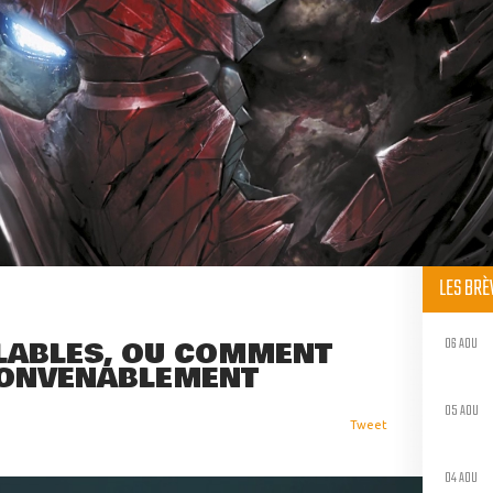
LES BR
06 AOU
LLABLES, OU COMMENT
CONVENABLEMENT
05 AOU
Tweet
04 AOU