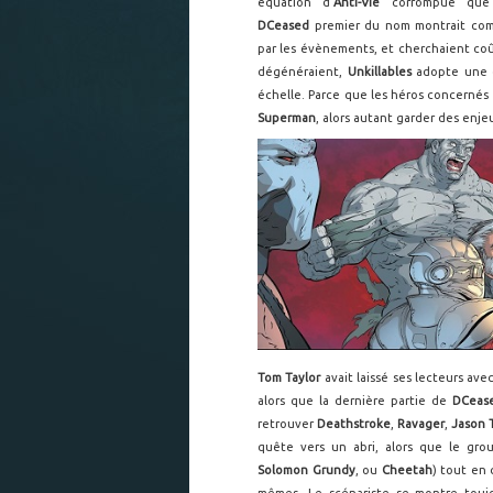
équation d'
Anti-Vie
corrompue q
DCeased
premier du nom montrait comm
par les évènements, et cherchaient coû
dégénéraient,
Unkillables
adopte une d
échelle. Parce que les héros concernés (
Superman
, alors autant garder des enje
Tom Taylor
avait laissé ses lecteurs av
alors que la dernière partie de
DCea
retrouver
Deathstroke
,
Ravager
,
Jason 
quête vers un abri, alors que le group
Solomon Grundy
, ou
Cheetah
) tout en 
mêmes. Le scénariste se montre toujour