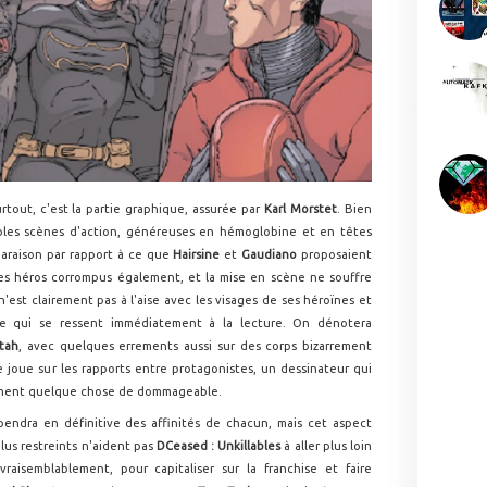
urtout, c'est la partie graphique, assurée par
Karl Morstet
. Bien
ltiples scènes d'action, généreuses en hémoglobine et en têtes
paraison par rapport à ce que
Hairsine
et
Gaudiano
proposaient
les héros corrompus également, et la mise en scène ne souffre
n'est clairement pas à l'aise avec les visages de ses héroïnes et
ce qui se ressent immédiatement à la lecture. On dénotera
tah
, avec quelques errements aussi sur des corps bizarrement
e joue sur les rapports entre protagonistes, un dessinateur qui
cément quelque chose de dommageable.
épendra en définitive des affinités de chacun, mais cet aspect
lus restreints n'aident pas
DCeased : Unkillables
à aller plus loin
raisemblablement, pour capitaliser sur la franchise et faire