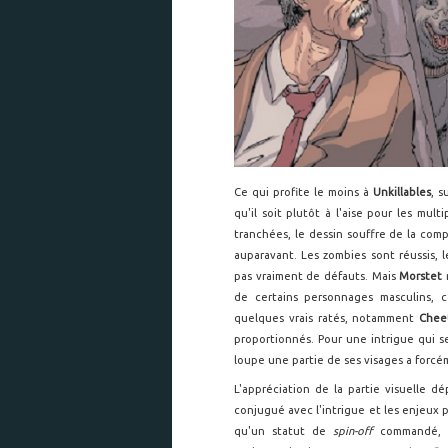
Ce qui profite le moins à
Unkillables
, s
qu'il soit plutôt à l'aise pour les mu
tranchées, le dessin souffre de la com
auparavant. Les zombies sont réussis, 
pas vraiment de défauts. Mais
Morstet
de certains personnages masculins, 
quelques vrais ratés, notamment
Chee
proportionnés. Pour une intrigue qui s
loupe une partie de ses visages a for
L'appréciation de la partie visuelle d
conjugué avec l'intrigue et les enjeux p
qu'un statut de
spin-off
commandé, v