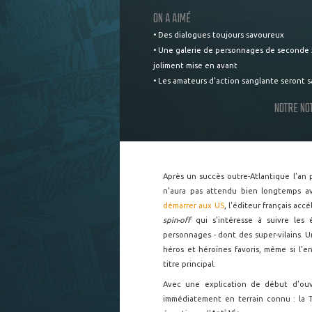
ON A AIMÉ
• Des dialogues toujours savoureux
• Une galerie de personnages de seconde
joliment mise en avant
• Les amateurs d'action sanglante seront sa
NOTRE NO
Après un succès outre-Atlantique l'an
n'aura pas attendu bien longtemps av
démarrer aux US
, l'éditeur français ac
spin-off
qui s'intéresse à suivre les
personnages - dont des super-vilains. 
héros et héroïnes favoris, même si l
titre principal.
Avec une explication de début d'ou
immédiatement en terrain connu : la 