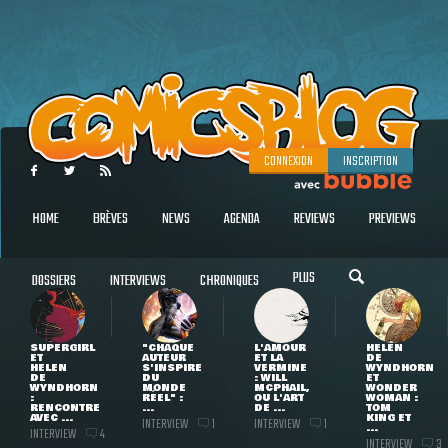
CONNEXION
INSCRIPTION
HOME
BRÈVES
NEWS
AGENDA
REVIEWS
PREVIEWS
PLUS
DOSSIERS
INTERVIEWS
CHRONIQUES
SUPERGIRL
"CHAQUE
L'AMOUR
HELEN
ET
AUTEUR
ET LA
DE
HELEN
S'INSPIRE
VERMINE
WYNDHORN
DE
DU
: WILL
ET
WYNDHORN
MONDE
MCPHAIL,
WONDER
:
RÉEL" :
OU L'ART
WOMAN :
RENCONTRE
...
DE ...
TOM
AVEC ...
KING ET
INTERVIEW
INTERVIEW
1
1
...
INTERVIEW
4
INTERVIEW
3