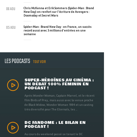
06 AOU
Chris McKenna et Erik Sommers (Spider-Man : Brand
New Day) en renfort sur l'écriture de Avengers :
Doomsday et Secret Wars
05 AOU
Spider-Man : Brand New Day : en France, un succès
record aussi avec 3 millions d'entrées en une
semaine
LES PODCASTS
TOUT VOIR
SUPER-HÉROÏNES AU CINÉMA :
UN DÉBAT 100% FÉMININ EN
PODCAST !
Après Wonder Woman, Captain Marvel, et le récent
film Birds of Prey, mais aussi avec la venue proche
de Black Widow, Wonder Woman 1984 et un casting
très diversifié pour The Eternals, les ...
DC FANDOME : LE BILAN EN
PODCAST !
Au cours du weekend passé se tenait le DC