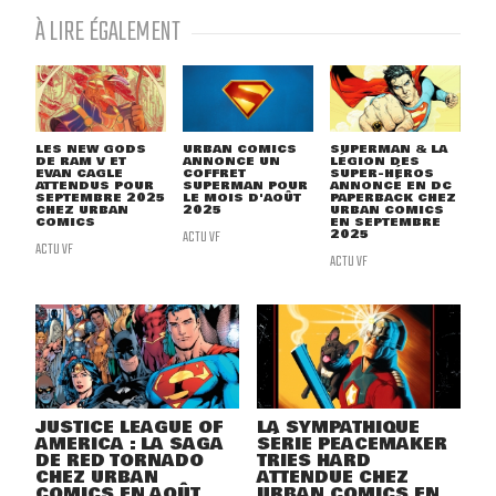
À LIRE ÉGALEMENT
LES NEW GODS
URBAN COMICS
SUPERMAN & LA
DE RAM V ET
ANNONCE UN
LÉGION DES
EVAN CAGLE
COFFRET
SUPER-HÉROS
ATTENDUS POUR
SUPERMAN POUR
ANNONCÉ EN DC
SEPTEMBRE 2025
LE MOIS D'AOÛT
PAPERBACK CHEZ
CHEZ URBAN
2025
URBAN COMICS
COMICS
EN SEPTEMBRE
ACTU VF
2025
ACTU VF
ACTU VF
JUSTICE LEAGUE OF
LA SYMPATHIQUE
AMERICA : LA SAGA
SÉRIE PEACEMAKER
DE RED TORNADO
TRIES HARD
CHEZ URBAN
ATTENDUE CHEZ
COMICS EN AOÛT
URBAN COMICS EN