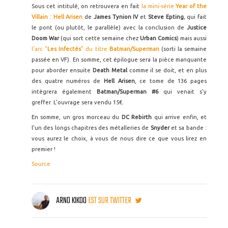
Sous cet intitulé, on retrouvera en fait
la mini-série
Year of the
Villain : Hell Arisen
de
James Tynion IV
et
Steve Epting
, qui fait
le pont (ou plutôt, le parallèle) avec la conclusion de
Justice
Doom War
(qui sort cette semaine chez
Urban Comics
) mais aussi
l'arc "
Les Infectés
" du titre
Batman/Superman
(sorti la semaine
passée en VF). En somme, cet épilogue sera la pièce manquante
pour aborder ensuite
Death Metal
comme il se doit, et en plus
des quatre numéros de
Hell Arisen
, ce tome de 136 pages
intègrera également
Batman/Superman #6
qui venait s'y
greffer. L'ouvrage sera vendu 15€.
En somme, un gros morceau du
DC Rebirth
qui arrive enfin, et
l'un des longs chapitres des métalleries de
Snyder
et sa bande :
vous aurez le choix, à vous de nous dire ce que vous lirez en
premier !
Source
ARNO KIKOO
EST SUR TWITTER