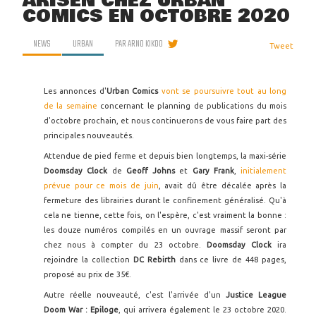
ARISEN CHEZ URBAN
COMICS EN OCTOBRE 2020
NEWS
URBAN
PAR
ARNO KIKOO
Tweet
Les annonces d'
Urban Comics
vont se poursuivre tout au long
de la semaine
concernant le planning de publications du mois
d'octobre prochain, et nous continuerons de vous faire part des
principales nouveautés.
Attendue de pied ferme et depuis bien longtemps, la maxi-série
Doomsday Clock
de
Geoff Johns
et
Gary Frank
,
initialement
prévue pour ce mois de juin
, avait dû être décalée après la
fermeture des librairies durant le confinement généralisé. Qu'à
cela ne tienne, cette fois, on l'espère, c'est vraiment la bonne :
les douze numéros compilés en un ouvrage massif seront par
chez nous à compter du 23 octobre.
Doomsday Clock
ira
rejoindre la collection
DC Rebirth
dans ce livre de 448 pages,
proposé au prix de 35€.
Autre réelle nouveauté, c'est l'arrivée d'un
Justice League
Doom War : Epiloge
, qui arrivera également le 23 octobre 2020.