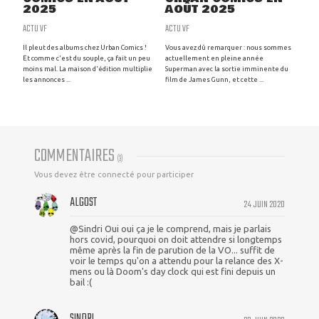
2025
AOÛT 2025
ACTU VF
ACTU VF
Il pleut des albums chez Urban Comics !
Vous avez dû remarquer : nous sommes
Et comme c'est du souple, ça fait un peu
actuellement en pleine année
moins mal. La maison d'édition multiplie
Superman avec la sortie imminente du
les annonces ...
film de James Gunn, et cette ...
COMMENTAIRES
(
3
)
Vous devez être connecté pour participer
ALGOST
24 JUIN 2020
@Sindri Oui oui ça je le comprend, mais je parlais
hors covid, pourquoi on doit attendre si longtemps
même après la fin de parution de la VO... suffit de
voir le temps qu'on a attendu pour la relance des X-
mens ou là Doom's day clock qui est fini depuis un
bail :(
SINDRI