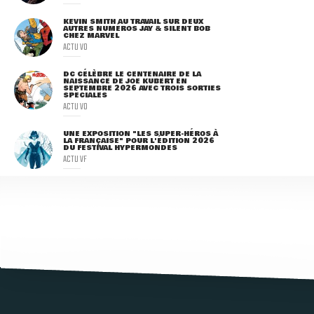
KEVIN SMITH AU TRAVAIL SUR DEUX
AUTRES NUMÉROS JAY & SILENT BOB
CHEZ MARVEL
ACTU VO
DC CÉLÈBRE LE CENTENAIRE DE LA
NAISSANCE DE JOE KUBERT EN
SEPTEMBRE 2026 AVEC TROIS SORTIES
SPÉCIALES
ACTU VO
UNE EXPOSITION "LES SUPER-HÉROS À
LA FRANÇAISE" POUR L'ÉDITION 2026
DU FESTIVAL HYPERMONDES
ACTU VF