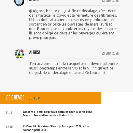
23 JUIN 2020
@Algost, bah,ce qui justifie ce décalage, c'est écrit
dans l'article, le Covid et la fermeture des librairies.
Urban doit rattraper les retards de publication, en
sortant en priorité les ouvrages de mars, avril et
mai. Pour ne pas encombrer les rayons des libraires,
ils sont obligé de décaler les ouvrages qui étaient
prévu pour juin.
ALGOST
23 JUIN 2020
J'en ai vraiment ras la casquette de devoir attendre
aussi longtemps entre la VO et la VF ^^ qu'est-ce
qui justifie ce décalage de Juin à Octobre... :(
LES BRÈVES
TOUT VOIR
11:09
Lanterns : deux nouveaux extraits pour la série HBO
Max sur les matinales des Etats-Unis
07 AOU
X-Men '97 : la saison 3 bien prévue pour 2027, et la
saison 4 pour 2028