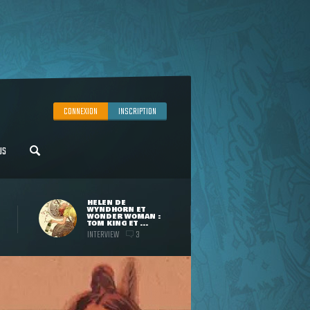
CONNEXION
INSCRIPTION
US
HELEN DE
WYNDHORN ET
WONDER WOMAN :
TOM KING ET ...
INTERVIEW
3