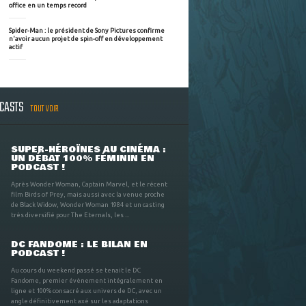
office en un temps record
Spider-Man : le président de Sony Pictures confirme
n'avoir aucun projet de spin-off en développement
actif
DCASTS
TOUT VOIR
SUPER-HÉROÏNES AU CINÉMA :
UN DÉBAT 100% FÉMININ EN
PODCAST !
Après Wonder Woman, Captain Marvel, et le récent
film Birds of Prey, mais aussi avec la venue proche
de Black Widow, Wonder Woman 1984 et un casting
très diversifié pour The Eternals, les ...
DC FANDOME : LE BILAN EN
PODCAST !
Au cours du weekend passé se tenait le DC
Fandome, premier évènement intégralement en
ligne et 100% consacré aux univers de DC, avec un
angle définitivement axé sur les adaptations