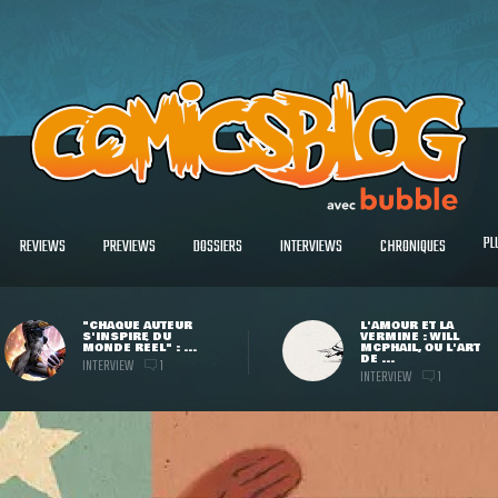
PL
REVIEWS
PREVIEWS
DOSSIERS
INTERVIEWS
CHRONIQUES
"CHAQUE AUTEUR
L'AMOUR ET LA
S'INSPIRE DU
VERMINE : WILL
MONDE RÉEL" : ...
MCPHAIL, OU L'ART
DE ...
INTERVIEW
1
INTERVIEW
1