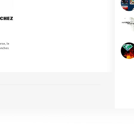
 CHEZ
orse, le
ranches