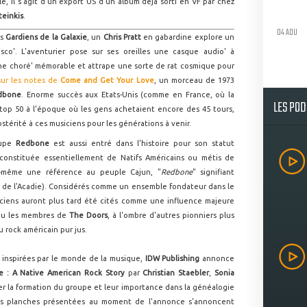
é, il s'agit d'un export US d'un album déjà sorti en VF par chez
teinkis
.
04 AOU
es
Gardiens de la Galaxie
, un
Chris Pratt
en gabardine explore un
sco'. L'aventurier pose sur ses oreilles une casque audio' à
ne choré' mémorable et attrape une sorte de rat cosmique pour
sur les notes de
Come and Get Your Love
, un morceau de 1973
dbone
. Enorme succès aux Etats-Unis (comme en France, où la
LES PO
op 50 à l'époque où les gens achetaient encore des 45 tours,
postérité à ces musiciens pour les générations à venir.
oupe
Redbone
est aussi entré dans l'histoire pour son statut
n constituée essentiellement de Natifs Américains ou métis de
ui-même une référence au peuple Cajun, "
Redbone
" signifiant
 de l'Acadie). Considérés comme un ensemble fondateur dans le
iciens auront plus tard été cités comme une influence majeure
u les membres de
The Doors
, à l'ombre d'autres pionniers plus
u rock américain pur jus.
inspirées par le monde de la musique,
IDW Publishing
annonce
e : A Native American Rock Story
par
Christian
Staebler
,
Sonia
r la formation du groupe et leur importance dans la généalogie
res planches présentées au moment de l'annonce s'annoncent