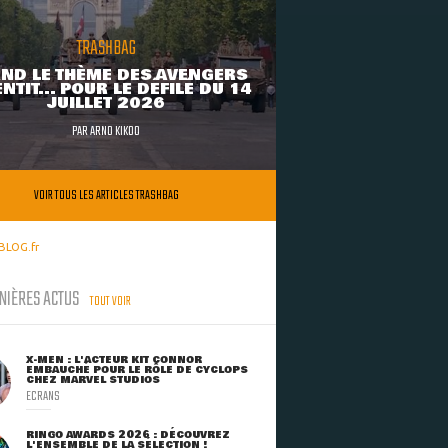
TRASHBAG
ND LE THÈME DES AVENGERS
NTIT... POUR LE DÉFILÉ DU 14
JUILLET 2026
PAR
ARNO KIKOO
VOIR TOUS LES ARTICLES TRASHBAG
BLOG.fr
NIÈRES ACTUS
TOUT VOIR
X-MEN : L'ACTEUR KIT CONNOR
EMBAUCHÉ POUR LE RÔLE DE CYCLOPS
CHEZ MARVEL STUDIOS
ECRANS
RINGO AWARDS 2026 : DÉCOUVREZ
L'ENSEMBLE DE LA SÉLECTION !