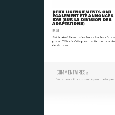
DEUX LICENCIEMENTS ONT
ÉGALEMENT ÉTÉ ANNONCÉS
IDW (SUR LA DIVISION DES
ADAPTATIONS)
BRÈVE
Etat de crise ? Plus ou moins. Dans la foulée de Dark H
groupe IDW Media s'attaque au chantier des coupes f
dans la masse ...
COMMENTAIRES
(
0
)
Vous devez être connecté pour participer