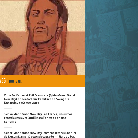
ÈVES
TOUT VOIR
Chris McKenna et Erik Sommers (Spider-Man : Brand
New Day) en renfort sur l'écriture de Avengers :
Doomsday et Secret Wars
Spider-Man : Brand New Day : en France, un succès
record aussi avec 3 millions d'entrées en une
semaine
Spider-Man : Brand New Day : comme attendu, le film
de Destin Daniel Cretton dépasse le milliard au box-