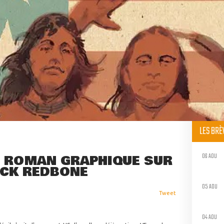
LES BR
06 AOU
 ROMAN GRAPHIQUE SUR
OCK REDBONE
05 AOU
Tweet
04 AOU