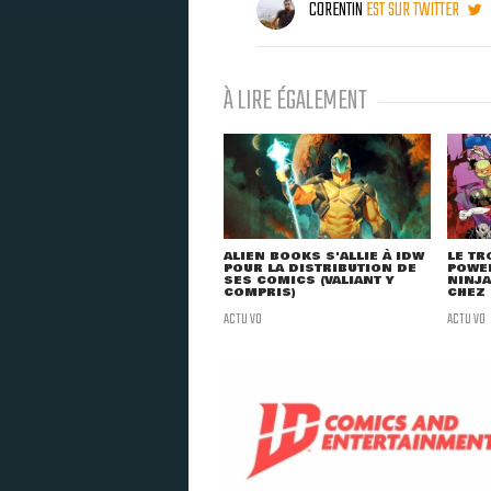
CORENTIN
EST SUR TWITTER
À LIRE ÉGALEMENT
ALIEN BOOKS S'ALLIE À IDW
LE TR
POUR LA DISTRIBUTION DE
POWE
SES COMICS (VALIANT Y
NINJA
COMPRIS)
CHEZ
ACTU VO
ACTU VO