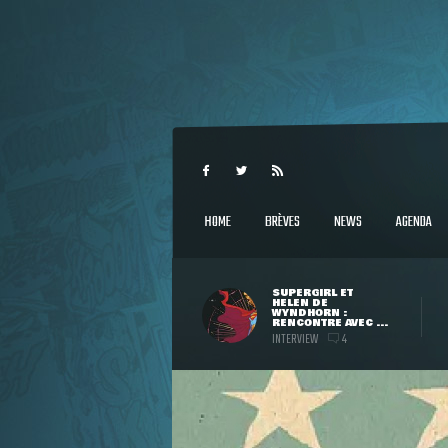
HOME
BRÈVES
NEWS
AGENDA
SUPERGIRL ET
HELEN DE
WYNDHORN :
RENCONTRE AVEC ...
INTERVIEW
4