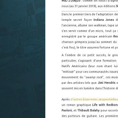
MàJ 21/06/20
: comme on nous l'a signal
nous (au 31 janvier 2019), aux éditions
S
Dans le premier tiers de l'adaptation d
temple secret façon
Indiana Jones
di
l'ancienne, allume son walkman, tape u
s'en servir comme d'un micro, tout ça
enregistré par le groupe américain
Re
chanson grimpera jusqu'au sommet du t
c'est fou), le titre assurera fortune et 
A l'ombre de ce petit succès, le gr
particulier, s'agissant d'une formatio
Natifs Américains (leur nom étant l
"métissé" pour ces communautés issues
mouvement du "
swamp rock
", ces mus
par des artistes tels que
Jimi Hendrix
o
souvent mis en lumière dans l'histoire d
Après
d'autres bizarreries séquentielles
un roman graphique
Life with Redbon
Paoloni
, et
Thibault
Balahy
pour raconte
des porteurs de guitare. Les premiè