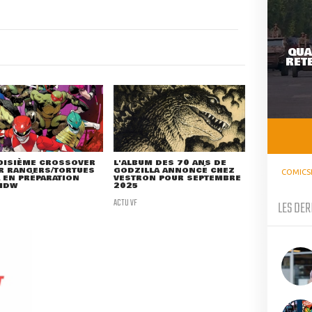
QUA
RETE
OISIÈME CROSSOVER
L'ALBUM DES 70 ANS DE
R RANGERS/TORTUES
GODZILLA ANNONCÉ CHEZ
COMICS
 EN PRÉPARATION
VESTRON POUR SEPTEMBRE
 IDW
2025
ACTU VF
LES DER