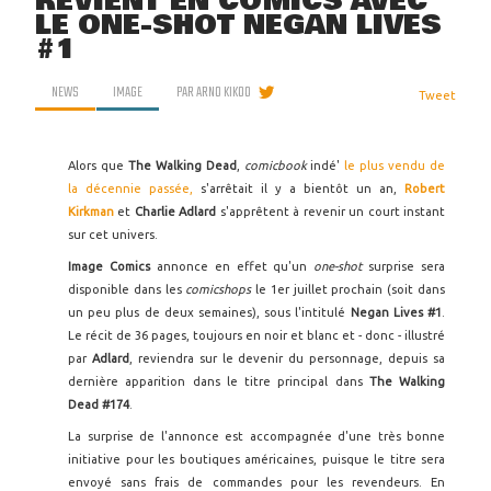
REVIENT EN COMICS AVEC
LE ONE-SHOT NEGAN LIVES
#1
NEWS
IMAGE
PAR
ARNO KIKOO
Tweet
Alors que
The Walking Dead
,
comicbook
indé'
le plus vendu de
la décennie passée,
s'arrêtait il y a bientôt un an,
Robert
Kirkman
et
Charlie Adlard
s'apprêtent à revenir un court instant
sur cet univers.
Image Comics
annonce en effet qu'un
one-shot
surprise sera
disponible dans les
comicshops
le 1er juillet prochain (soit dans
un peu plus de deux semaines), sous l'intitulé
Negan Lives #1
.
Le récit de 36 pages, toujours en noir et blanc et - donc - illustré
par
Adlard
, reviendra sur le devenir du personnage, depuis sa
dernière apparition dans le titre principal dans
The Walking
Dead #174
.
La surprise de l'annonce est accompagnée d'une très bonne
initiative pour les boutiques américaines, puisque le titre sera
envoyé sans frais de commandes pour les revendeurs. En