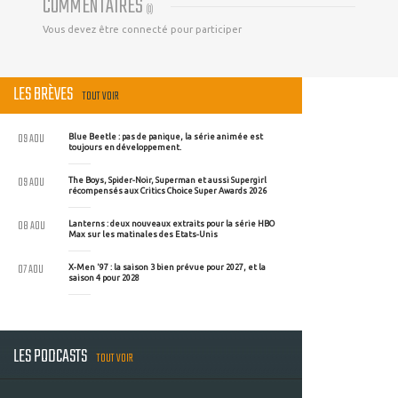
COMMENTAIRES
(
0
)
Vous devez être connecté pour participer
LES BRÈVES
TOUT VOIR
09 AOU
Blue Beetle : pas de panique, la série animée est
toujours en développement.
09 AOU
The Boys, Spider-Noir, Superman et aussi Supergirl
récompensés aux Critics Choice Super Awards 2026
08 AOU
Lanterns : deux nouveaux extraits pour la série HBO
Max sur les matinales des Etats-Unis
07 AOU
X-Men '97 : la saison 3 bien prévue pour 2027, et la
saison 4 pour 2028
LES PODCASTS
TOUT VOIR