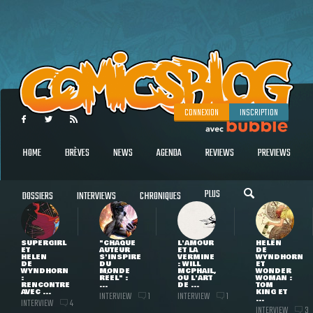
CONNEXION
INSCRIPTION
HOME
BRÈVES
NEWS
AGENDA
REVIEWS
PREVIEWS
PLUS
DOSSIERS
INTERVIEWS
CHRONIQUES
SUPERGIRL
"CHAQUE
L'AMOUR
HELEN
ET
AUTEUR
ET LA
DE
HELEN
S'INSPIRE
VERMINE
WYNDHORN
DE
DU
: WILL
ET
WYNDHORN
MONDE
MCPHAIL,
WONDER
:
RÉEL" :
OU L'ART
WOMAN :
RENCONTRE
...
DE ...
TOM
AVEC ...
KING ET
INTERVIEW
INTERVIEW
1
1
...
INTERVIEW
4
INTERVIEW
3