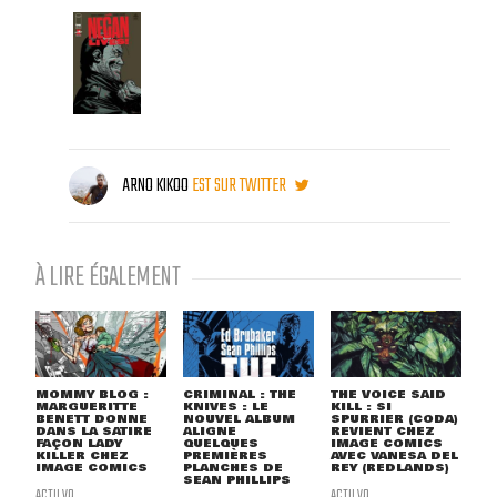
ARNO KIKOO
EST SUR TWITTER
À LIRE ÉGALEMENT
MOMMY BLOG :
CRIMINAL : THE
THE VOICE SAID
MARGUERITTE
KNIVES : LE
KILL : SI
BENETT DONNE
NOUVEL ALBUM
SPURRIER (CODA)
DANS LA SATIRE
ALIGNE
REVIENT CHEZ
FAÇON LADY
QUELQUES
IMAGE COMICS
KILLER CHEZ
PREMIÈRES
AVEC VANESA DEL
IMAGE COMICS
PLANCHES DE
REY (REDLANDS)
SEAN PHILLIPS
ACTU VO
ACTU VO