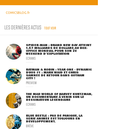
COMICSBLOG.fr
LES DERNIÈRES ACTUS
TOUT VOIR
SPIDER-MAN : BRAND NEW DAY ATTEINT
1,67 MILLIARDS DE DOLLARS AU BOX-
OFFICE MONDIAL POUR SON 2E
WEEKEND D'EXPLOITATION
ECRANS
BATMAN & ROBIN : YEAR ONE - DYNAMIC
DUOS #1 : MARK WAID ET CHRIS
SAMNEE DE RETOUR DANS GOTHAM
CITY !
PREVIEW
THE MAD WORLD OF HARVEY KURTZMAN,
UN DOCUMENTAIRE À VENIR SUR LE
DESSINATEUR LÉGENDAIRE
ECRANS
BLUE BEETLE : PAS DE PANIQUE, LA
SÉRIE ANIMÉE EST TOUJOURS EN
DÉVELOPPEMENT.
BRÈVE