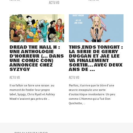
ACTU VO
DREAD THE HALL H :
THIS ENDS TONIGHT :
UNE ANTHOLOGIE
LA SÉRIE DE GERRY
D'HORREUR (... DANS
DUGGAN ET JAE LEE
UNE COMIC CON)
VA FINALEMENT
ANNONCÉE CHEZ
SORTIR... AVEC DEUX
SYZYGY
ANS DE ...
ACTU VO
ACTU VO
Il va falloir se faire une raison : au
Parfois, il arrive que le titre d'une
moment de fonder leur propre
œuvre encapsule une sorte
label, Syzygy, Chris Ryall et Ashley
d'autocritique involontaire. Un peu
Wood n'avaient pas prévu de ...
comme L'Homme qui a Tué Don
Quichotte, ...