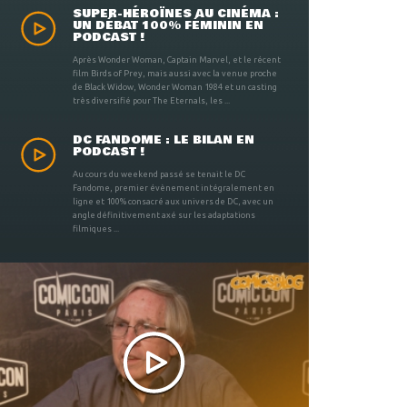
SUPER-HÉROÏNES AU CINÉMA :
UN DÉBAT 100% FÉMININ EN
PODCAST !
Après Wonder Woman, Captain Marvel, et le récent
film Birds of Prey, mais aussi avec la venue proche
de Black Widow, Wonder Woman 1984 et un casting
très diversifié pour The Eternals, les ...
DC FANDOME : LE BILAN EN
PODCAST !
Au cours du weekend passé se tenait le DC
Fandome, premier évènement intégralement en
ligne et 100% consacré aux univers de DC, avec un
angle définitivement axé sur les adaptations
filmiques ...