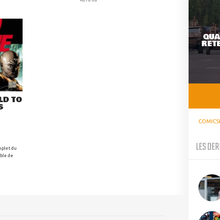
QUA
RETE
LD TO
S
COMICS
LES DER
mplet du
ible de