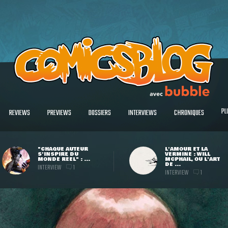
PL
REVIEWS
PREVIEWS
DOSSIERS
INTERVIEWS
CHRONIQUES
"CHAQUE AUTEUR
L'AMOUR ET LA
S'INSPIRE DU
VERMINE : WILL
MONDE RÉEL" : ...
MCPHAIL, OU L'ART
DE ...
INTERVIEW
1
INTERVIEW
1