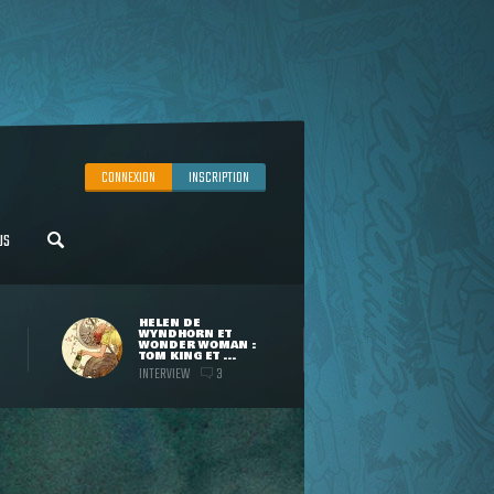
CONNEXION
INSCRIPTION
US
HELEN DE
WYNDHORN ET
WONDER WOMAN :
TOM KING ET ...
INTERVIEW
3