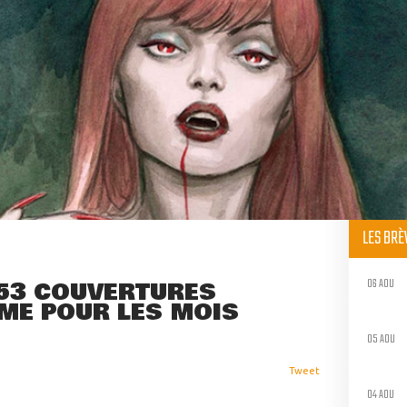
LES BR
06 AOU
53 COUVERTURES
ÈME POUR LES MOIS
05 AOU
Tweet
04 AOU