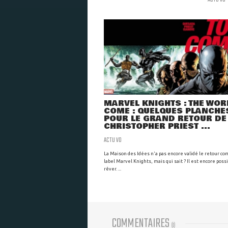
MARVEL KNIGHTS : THE WOR
COME : QUELQUES PLANCHE
POUR LE GRAND RETOUR DE
CHRISTOPHER PRIEST ...
ACTU VO
La Maison des Idées n'a pas encore validé le retour co
label Marvel Knights, mais qui sait ? Il est encore poss
rêver. ...
COMMENTAIRES
(
0
)