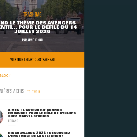
TRASHBAG
ND LE THÈME DES AVENGERS
NTIT... POUR LE DÉFILÉ DU 14
JUILLET 2026
PAR
ARNO KIKOO
VOIR TOUS LES ARTICLES TRASHBAG
BLOG.fr
NIÈRES ACTUS
TOUT VOIR
X-MEN : L'ACTEUR KIT CONNOR
EMBAUCHÉ POUR LE RÔLE DE CYCLOPS
CHEZ MARVEL STUDIOS
ECRANS
RINGO AWARDS 2026 : DÉCOUVREZ
L'ENSEMBLE DE LA SÉLECTION !