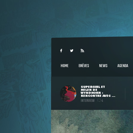
HOME
BRÈVES
NEWS
AGENDA
SUPERGIRL ET
HELEN DE
WYNDHORN :
RENCONTRE AVEC ...
INTERVIEW
4