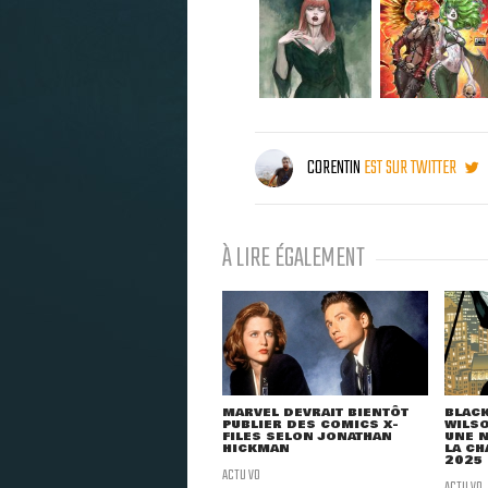
CORENTIN
EST SUR TWITTER
À LIRE ÉGALEMENT
MARVEL DEVRAIT BIENTÔT
BLACK
PUBLIER DES COMICS X-
WILSO
FILES SELON JONATHAN
UNE N
HICKMAN
LA CH
2025
ACTU VO
ACTU VO