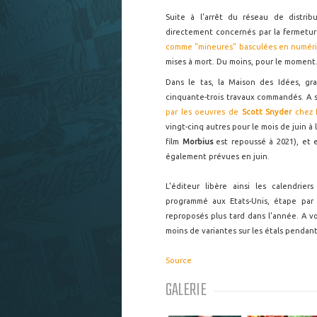
Suite à l'arrêt du réseau de distrib
directement concernés par la fermeture
comme "mineures" basculées en numér
mises à mort. Du moins, pour le moment
Dans le tas, la Maison des Idées, gr
cinquante-trois travaux commandés. A sa
par les oeuvres de
Scott Snyder
chez
vingt-cinq autres pour le mois de juin à
film
Morbius
est repoussé à 2021), et 
également prévues en juin.
L'éditeur libère ainsi les calendr
programmé aux Etats-Unis, étape par 
reproposés plus tard dans l'année. A v
moins de variantes sur les étals pendan
Source
GALERIE