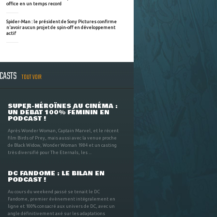
office en un temps record
Spider-Man : le président de Sony Pictures confirme
n'avoir aucun projet de spin-off en développement
actif
DCASTS
TOUT VOIR
SUPER-HÉROÏNES AU CINÉMA :
UN DÉBAT 100% FÉMININ EN
PODCAST !
Après Wonder Woman, Captain Marvel, et le récent
film Birds of Prey, mais aussi avec la venue proche
de Black Widow, Wonder Woman 1984 et un casting
très diversifié pour The Eternals, les ...
DC FANDOME : LE BILAN EN
PODCAST !
Au cours du weekend passé se tenait le DC
Fandome, premier évènement intégralement en
ligne et 100% consacré aux univers de DC, avec un
angle définitivement axé sur les adaptations