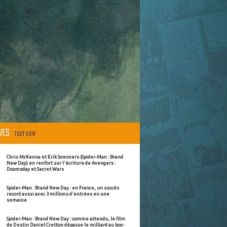
ÈVES
TOUT VOIR
Chris McKenna et Erik Sommers (Spider-Man : Brand
New Day) en renfort sur l'écriture de Avengers :
Doomsday et Secret Wars
Spider-Man : Brand New Day : en France, un succès
record aussi avec 3 millions d'entrées en une
semaine
Spider-Man : Brand New Day : comme attendu, le film
de Destin Daniel Cretton dépasse le milliard au box-