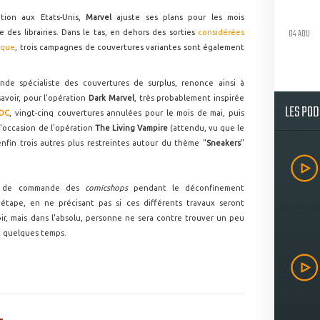
ution aux Etats-Unis,
Marvel
ajuste ses plans pour les mois
04 AOU
 des librairies. Dans le tas, en dehors des sorties
considérées
ique
, trois campagnes de couvertures variantes sont également
.
ande spécialiste des couvertures de surplus, renonce ainsi à
voir, pour l'opération
Dark Marvel
, très probablement inspirée
LES PO
DC
, vingt-cinq couvertures annulées pour le mois de mai, puis
 l'occasion de l'opération
The Living Vampire
(attendu, vu que le
enfin trois autres plus restreintes autour du thème "
Sneakers
"
iers de commande des
comicshops
pendant le déconfinement
étape, en ne précisant pas si ces différents travaux seront
oir, mais dans l'absolu, personne ne sera contre trouver un peu
t quelques temps.