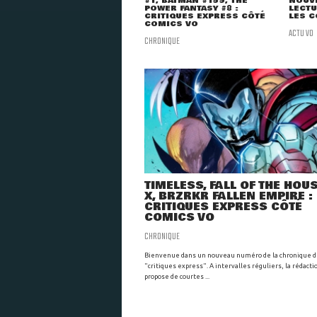
#1, BATMAN #159, THE
NOUVE
POWER FANTASY #8 :
LECT
CRITIQUES EXPRESS CÔTÉ
LES C
COMICS VO
ACTU VO
CHRONIQUE
TIMELESS, FALL OF THE HOU
X, BRZRKR FALLEN EMPIRE :
CRITIQUES EXPRESS CÔTÉ
COMICS VO
CHRONIQUE
Bienvenue dans un nouveau numéro de la chronique 
"critiques express". A intervalles réguliers, la rédacti
propose de courtes ...