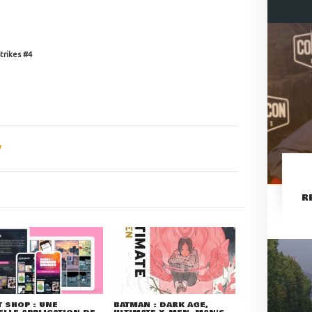
trikes #4
R
 SHOP : UNE
BATMAN : DARK AGE,