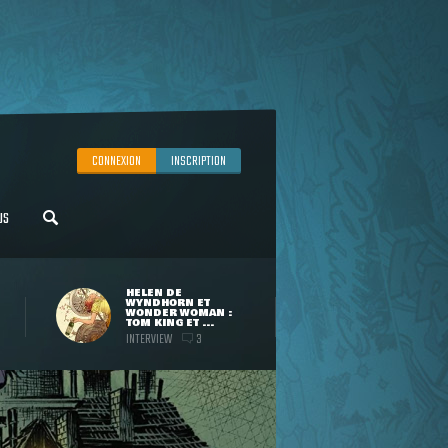
CONNEXION
INSCRIPTION
US
HELEN DE
WYNDHORN ET
WONDER WOMAN :
TOM KING ET ...
INTERVIEW
3