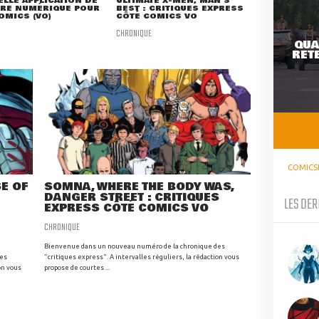
LLE APPLICATION DE
ULTIMATE X-MEN, MAN'S
URE NUMÉRIQUE POUR
BEST : CRITIQUES EXPRESS
OMICS (VO)
CÔTÉ COMICS VO
CHRONIQUE
QUA
RETE
COMICS
SE OF
SOMNA, WHERE THE BODY WAS,
DANGER STREET : CRITIQUES
LES DER
EXPRESS CÔTÉ COMICS VO
CHRONIQUE
Bienvenue dans un nouveau numéro de la chronique des
des
"critiques express". A intervalles réguliers, la rédaction vous
on vous
propose de courtes ...