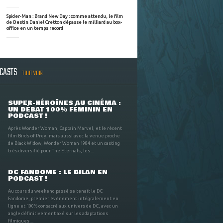
Spider-Man : Brand New Day : comme attendu, le film
de Destin Daniel Cretton dépasse le milliard au box-
office en un temps record
DCASTS
TOUT VOIR
SUPER-HÉROÏNES AU CINÉMA :
UN DÉBAT 100% FÉMININ EN
PODCAST !
Après Wonder Woman, Captain Marvel, et le récent
film Birds of Prey, mais aussi avec la venue proche
de Black Widow, Wonder Woman 1984 et un casting
très diversifié pour The Eternals, les ...
DC FANDOME : LE BILAN EN
PODCAST !
Au cours du weekend passé se tenait le DC
Fandome, premier évènement intégralement en
ligne et 100% consacré aux univers de DC, avec un
angle définitivement axé sur les adaptations
filmiques ...