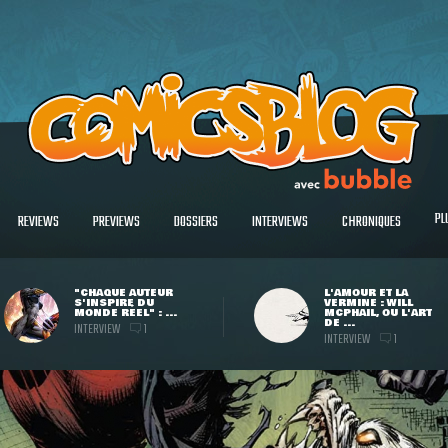
PL
REVIEWS
PREVIEWS
DOSSIERS
INTERVIEWS
CHRONIQUES
"CHAQUE AUTEUR
L'AMOUR ET LA
S'INSPIRE DU
VERMINE : WILL
MONDE RÉEL" : ...
MCPHAIL, OU L'ART
DE ...
INTERVIEW
1
INTERVIEW
1