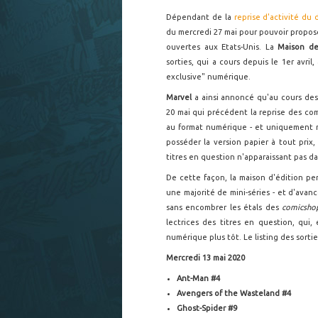
Dépendant de la
reprise d'activité du 
du mercredi 27 mai pour pouvoir propos
ouvertes aux Etats-Unis. La
Maison d
sorties, qui a cours depuis le 1er avril
exclusive" numérique.
Marvel
a ainsi annoncé qu'au cours de
20 mai qui précédent la reprise des com
au format numérique - et uniquement 
posséder la version papier à tout prix, 
titres en question n'apparaissant pas d
De cette façon, la maison d'édition pe
une majorité de mini-séries - et d'avanc
sans encombrer les étals des
comicsh
lectrices des titres en question, qui,
numérique plus tôt. Le listing des sortie
Mercredi 13 mai 2020
Ant-Man #4
Avengers of the Wasteland #4
Ghost-Spider #9