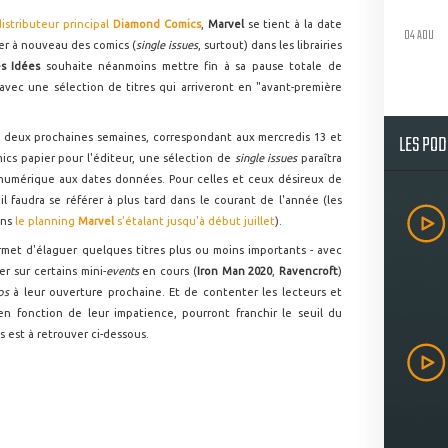
distributeur principal
Diamond Comics
,
Marvel
se tient à la date
04 AOU
er à nouveau des comics (
single issues
, surtout) dans les librairies
es Idées
souhaite néanmoins mettre fin à sa pause totale de
, avec une sélection de titres qui arriveront en "avant-première
LES PO
s deux prochaines semaines, correspondant aux mercredis 13 et
ics papier pour l'éditeur, une sélection de
single issues
paraîtra
numérique aux dates données. Pour celles et ceux désireux de
il faudra se référer à plus tard dans le courant de l'année (les
ans
le planning
Marvel
s'étalant jusqu'à début juillet
).
rmet d'élaguer quelques titres plus ou moins importants - avec
er sur certains mini-
events
en cours (
Iron Man 2020
,
Ravencroft
)
ops
à leur ouverture prochaine. Et de contenter les lecteurs et
 en fonction de leur impatience, pourront franchir le seuil du
s est à retrouver ci-dessous.