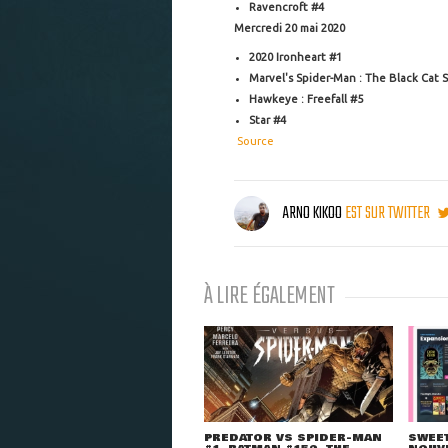
Ravencroft #4
Mercredi 20 mai 2020
2020 Ironheart #1
Marvel's Spider-Man : The Black Cat S
Hawkeye : Freefall #5
Star #4
Source
ARNO KIKOO
EST SUR TWITTER
À LIRE ÉGALEMENT
PREDATOR VS SPIDER-MAN
SWEET