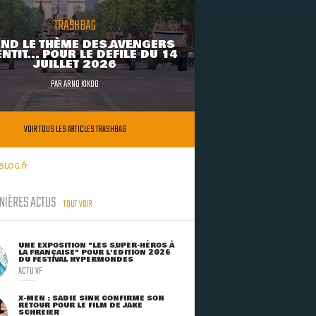
TRASHBAG
ND LE THÈME DES AVENGERS
NTIT... POUR LE DÉFILÉ DU 14
JUILLET 2026
PAR
ARNO KIKOO
VOIR TOUS LES ARTICLES TRASHBAG
BLOG.fr
NIÈRES ACTUS
TOUT VOIR
UNE EXPOSITION "LES SUPER-HÉROS À
LA FRANÇAISE" POUR L'ÉDITION 2026
DU FESTIVAL HYPERMONDES
ACTU VF
X-MEN : SADIE SINK CONFIRME SON
RETOUR POUR LE FILM DE JAKE
SCHREIER