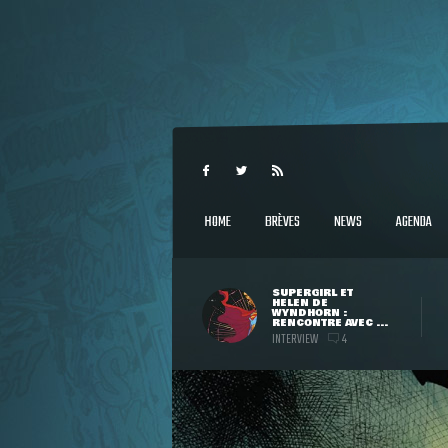
HOME
BRÈVES
NEWS
AGENDA
SUPERGIRL ET
HELEN DE
WYNDHORN :
RENCONTRE AVEC ...
INTERVIEW
4