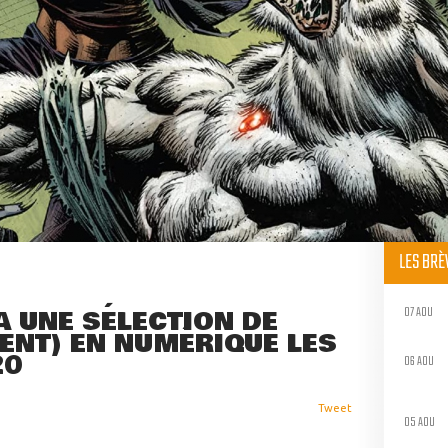
LES BR
07 AOU
A UNE SÉLECTION DE
ENT) EN NUMÉRIQUE LES
20
06 AOU
Tweet
05 AOU