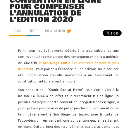
CONVENTION EN LIGNE
POUR COMPENSER
L'ANNULATION DE
L'ÉDITION 2020
NEWS
INDÉ
PAR
ARNO KIKOO
Parmi tous les évènements dédiés à la pop culture et aux
comics annulés cette année des conséquences de la pandémie
de
Covid-19
,
la
San Diego Comic Con
est certainement le plus
important
. Pour pallier à l'absence d'une édition sur place cet
été, l'organisation travaille néanmoins à un évènement de
substitution, intégralement en ligne.
Son appellation : "
Comic Con at Home
", soit Comic Con à la
maison. La
SDCC
a en effet tout récemment mis en ligne un
premier
teaser
pour cette convention intégralement en ligne,
a
priori
prévue pour le mois de juillet prochain, quand aurait dû se
tenir l'évènement à
San Diego
. Le
teasing
joue la carte de
l'auto-dérision, en vendant une convention qui, en se tenant
en ligne, évitera bien des inconvénients aux participants : pas