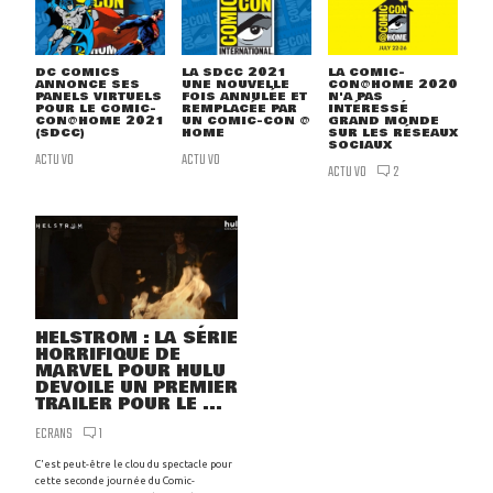
DC COMICS
LA SDCC 2021
LA COMIC-
ANNONCE SES
UNE NOUVELLE
CON@HOME 2020
PANELS VIRTUELS
FOIS ANNULÉE ET
N'A PAS
POUR LE COMIC-
REMPLACÉE PAR
INTÉRESSÉ
CON@HOME 2021
UN COMIC-CON @
GRAND MONDE
(SDCC)
HOME
SUR LES RÉSEAUX
SOCIAUX
ACTU VO
ACTU VO
ACTU VO
2
HELSTROM : LA SÉRIE
HORRIFIQUE DE
MARVEL POUR HULU
DÉVOILE UN PREMIER
TRAILER POUR LE ...
ECRANS
1
C'est peut-être le clou du spectacle pour
cette seconde journée du Comic-