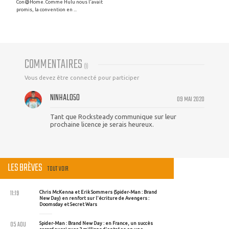
Con@Home. Comme Hulu nous l'avait
promis, la convention en ...
COMMENTAIRES
(
1
)
Vous devez être connecté pour participer
NINHALO50
09 MAI 2020
Tant que Rocksteady communique sur leur
prochaine licence je serais heureux.
LES BRÈVES
TOUT VOIR
11:19
Chris McKenna et Erik Sommers (Spider-Man : Brand
New Day) en renfort sur l'écriture de Avengers :
Doomsday et Secret Wars
05 AOU
Spider-Man : Brand New Day : en France, un succès