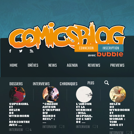
CONNEXION
INSCRIPTION
HOME
BRÈVES
NEWS
AGENDA
REVIEWS
PREVIEWS
PLUS
DOSSIERS
INTERVIEWS
CHRONIQUES
SUPERGIRL
"CHAQUE
L'AMOUR
HELEN
ET
AUTEUR
ET LA
DE
HELEN
S'INSPIRE
VERMINE
WYNDHORN
DE
DU
: WILL
ET
WYNDHORN
MONDE
MCPHAIL,
WONDER
:
RÉEL" :
OU L'ART
WOMAN :
RENCONTRE
...
DE ...
TOM
AVEC ...
KING ET
INTERVIEW
INTERVIEW
1
1
...
INTERVIEW
4
INTERVIEW
3