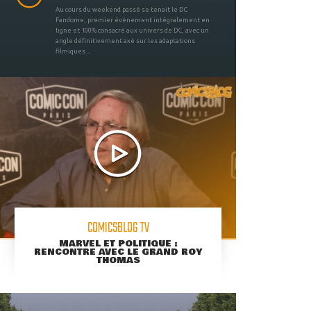
Au cours du weekend passé se tenait le DC
Fandome, premier évènement intégralement en
ligne et 100% consacré aux univers de DC, avec un
angle définitivement axé sur les adaptations
filmiques ...
COMICSBLOG TV
MARVEL ET POLITIQUE :
RENCONTRE AVEC LE GRAND ROY
THOMAS