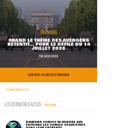
TRASHBAG
QUAND LE THÈME DES AVENGERS
RETENTIT... POUR LE DÉFILÉ DU 14
JUILLET 2026
PAR
ARNO KIKOO
VOIR TOUS LES ARTICLES TRASHBAG
COMICSBLOG.fr
LES DERNIÈRES ACTUS
TOUT VOIR
DIAMOND COMICS VA RENDRE AUX
ÉDITEURS LES COMICS SÉQUESTRÉS
DANS LEUR ENTREPÔT