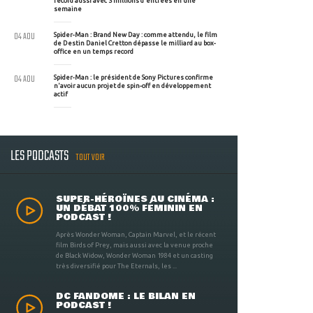
record aussi avec 3 millions d'entrées en une
semaine
04 AOU
Spider-Man : Brand New Day : comme attendu, le film
de Destin Daniel Cretton dépasse le milliard au box-
office en un temps record
04 AOU
Spider-Man : le président de Sony Pictures confirme
n'avoir aucun projet de spin-off en développement
actif
LES PODCASTS
TOUT VOIR
SUPER-HÉROÏNES AU CINÉMA :
UN DÉBAT 100% FÉMININ EN
PODCAST !
Après Wonder Woman, Captain Marvel, et le récent
film Birds of Prey, mais aussi avec la venue proche
de Black Widow, Wonder Woman 1984 et un casting
très diversifié pour The Eternals, les ...
DC FANDOME : LE BILAN EN
PODCAST !