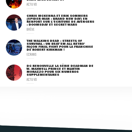
ACTU VO
CHRIS MCKENNA ET ERIK SOMMERS
(SPIDER-MAN : BRAND NEW DAY) EN
RENFORT SUR L'ÉCRITURE DE AVENGERS
: DOOMSDAY ET SECRET WARS
BRÈVE
THE WALKING DEAD : STREETS OF
SURVIVAL : UN BEAT'EM ALL RÉTRO'
FAÇON FINAL FIGHT POUR LA FRANCHISE
DE ROBERT KIRKMAN !
ECRANS
DC RENOUVELLE LA SÉRIE DEADMAN DE
W. MAXWELL PRINCE ET MARTIN
MORAZZO POUR SIX NUMÉROS
SUPPLÉMENTAIRES
ACTU VO