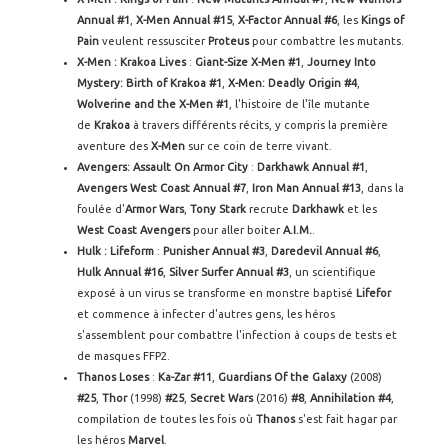
Annual #1
,
X-Men Annual #15
,
X-Factor Annual #6
, les
Kings of
Pain
veulent ressusciter
Proteus
pour combattre les mutants.
X-Men : Krakoa Lives
:
Giant-Size X-Men #1
,
Journey Into
Mystery: Birth of Krakoa #1
,
X-Men: Deadly Origin #4
,
Wolverine and the X-Men #1
, l'histoire de l'île mutante
de
Krakoa
à travers différents récits, y compris la première
aventure des
X-Men
sur ce coin de terre vivant.
Avengers: Assault On Armor City
:
Darkhawk Annual #1
,
Avengers West Coast Annual #7
,
Iron Man Annual #13
, dans la
foulée d'
Armor Wars
,
Tony Stark
recrute
Darkhawk
et les
West Coast Avengers
pour aller boiter
A.I.M.
.
Hulk : Lifeform
:
Punisher Annual #3
,
Daredevil Annual #6
,
Hulk Annual #16
,
Silver Surfer Annual #3
, un scientifique
exposé à un virus se transforme en monstre baptisé
Lifefor
et commence à infecter d'autres gens, les héros
s'assemblent pour combattre l'infection à coups de tests et
de masques FFP2.
Thanos Loses
:
Ka-Zar #11
,
Guardians Of the Galaxy
(2008)
#25
,
Thor
(1998)
#25
,
Secret
Wars
(2016)
#8
,
Annihilation
#4
,
compilation de toutes les fois où
Thanos
s'est fait hagar par
les héros
Marvel
.