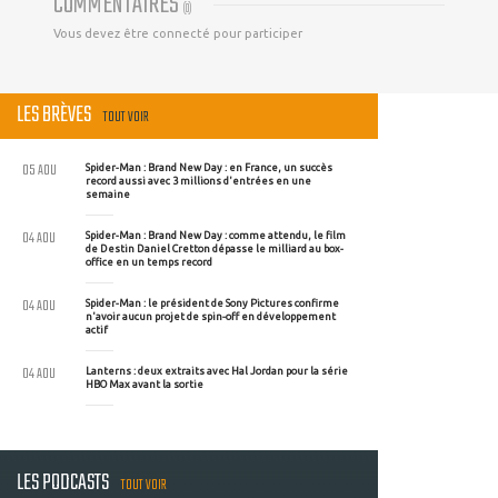
COMMENTAIRES
(
0
)
Vous devez être connecté pour participer
LES BRÈVES
TOUT VOIR
05 AOU
Spider-Man : Brand New Day : en France, un succès
record aussi avec 3 millions d'entrées en une
semaine
04 AOU
Spider-Man : Brand New Day : comme attendu, le film
de Destin Daniel Cretton dépasse le milliard au box-
office en un temps record
04 AOU
Spider-Man : le président de Sony Pictures confirme
n'avoir aucun projet de spin-off en développement
actif
04 AOU
Lanterns : deux extraits avec Hal Jordan pour la série
HBO Max avant la sortie
LES PODCASTS
TOUT VOIR