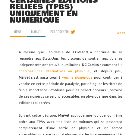
CERTAINES ÉDITIONS
RELIÉES (TPBS)
UNIQUEMENT EN
NUMÉRIQUE
NEWS
MARVEL
PAR
CORENTIN
Tweet
A mesure que l'épidémie de COVID-19 a continué de se
répandre aux Etats-Unis, les discours de soutien aux libraires
indépendants ont trouvé leurs limites.
DC Comics
a commencé
à
chercher des alternatives au physique
, et depuis peu,
Marvel
s'est aussi tourné
vers le numérique
pour continuer à
vendre en cette période de paralysie, pour élaguer les titres de
faible importance. Problème pour les collectionneurs : certains
de ses numéros se seront accessibles en physique que dans les
éditions collectées.
Suivant cette décision,
Marvel
applique une logique du même
ordre aux TPBs, avec une liste de volumes qui se passeront
complètement d'une sortie en physique et ne seront
accessibles que par les plateformes de lecture numérique. Là-