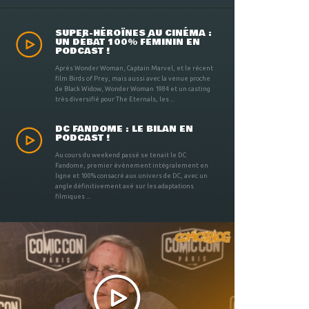
SUPER-HÉROÏNES AU CINÉMA :
UN DÉBAT 100% FÉMININ EN
PODCAST !
Après Wonder Woman, Captain Marvel, et le récent
film Birds of Prey, mais aussi avec la venue proche
de Black Widow, Wonder Woman 1984 et un casting
très diversifié pour The Eternals, les ...
DC FANDOME : LE BILAN EN
PODCAST !
Au cours du weekend passé se tenait le DC
Fandome, premier évènement intégralement en
ligne et 100% consacré aux univers de DC, avec un
angle définitivement axé sur les adaptations
filmiques ...