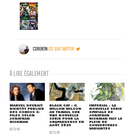
CORENTIN
EST SUR TWITTER
À LIRE ÉGALEMENT
MARVEL DEVRAIT
BLACK CAT : G.
IMPERIAL : LA
BIENTÔT PUBLIER
WILLOW WILSON
NOUVELLE SÉRIE
DES COMICS X-
AU TRAVAIL SUR
SPATIALE DE
FILES SELON
UNE NOUVELLE
JONATHAN
JONATHAN
SÉRIE POUR LA
HICKMAN FAIT LE
HICKMAN
CHAPARDEUSE EN
PLEIN DE
AOÛT 2025
COUVERTURES
ACTU VO
VARIANTES
ACTU VO