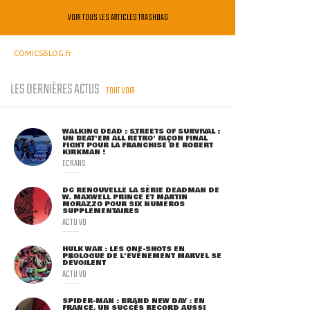
VOIR TOUS LES ARTICLES TRASHBAG
COMICSBLOG.fr
LES DERNIÈRES ACTUS
TOUT VOIR
WALKING DEAD : STREETS OF SURVIVAL :
UN BEAT'EM ALL RÉTRO' FAÇON FINAL
FIGHT POUR LA FRANCHISE DE ROBERT
KIRKMAN !
ECRANS
DC RENOUVELLE LA SÉRIE DEADMAN DE
W. MAXWELL PRINCE ET MARTIN
MORAZZO POUR SIX NUMÉROS
SUPPLÉMENTAIRES
ACTU VO
HULK WAR : LES ONE-SHOTS EN
PROLOGUE DE L'ÉVÈNEMENT MARVEL SE
DÉVOILENT
ACTU VO
SPIDER-MAN : BRAND NEW DAY : EN
FRANCE, UN SUCCÈS RECORD AUSSI