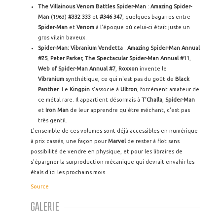
The Villainous Venom Battles Spider-Man
:
Amazing Spider-
Man
(1963)
#332
-
333
et
#346
-
347
, quelques bagarres entre
Spider-Man
et
Venom
à l'époque où celui-ci était juste un
gros vilain baveux.
Spider-Man: Vibranium Vendetta
:
Amazing Spider-Man Annual
#25
,
Peter Parker, The Spectacular Spider-Man Annual #11
,
Web of Spider-Man Annual #7
,
Roxxon
invente le
Vibranium
synthétique, ce qui n'est pas du goût de
Black
Panther
. Le
Kingpin
s'associe à
Ultron
, forcément amateur de
ce métal rare. Il appartient désormais à
T'Challa
,
Spider-Man
et
Iron Man
de leur apprendre qu'être méchant, c'est pas
très gentil.
L'ensemble de ces volumes sont déjà accessibles en numérique
à prix cassés, une façon pour
Marvel
de rester à flot sans
possibilité de vendre en physique, et pour les libraires de
s'épargner la surproduction mécanique qui devrait envahir les
étals d'ici les prochains mois.
Source
GALERIE