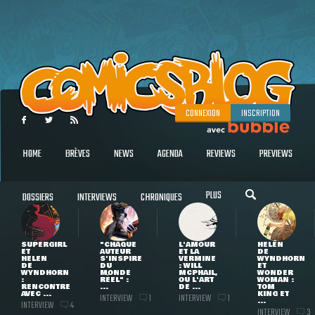
CONNEXION
INSCRIPTION
HOME
BRÈVES
NEWS
AGENDA
REVIEWS
PREVIEWS
PLUS
DOSSIERS
INTERVIEWS
CHRONIQUES
SUPERGIRL
"CHAQUE
L'AMOUR
HELEN
ET
AUTEUR
ET LA
DE
HELEN
S'INSPIRE
VERMINE
WYNDHORN
DE
DU
: WILL
ET
WYNDHORN
MONDE
MCPHAIL,
WONDER
:
RÉEL" :
OU L'ART
WOMAN :
RENCONTRE
...
DE ...
TOM
AVEC ...
KING ET
INTERVIEW
INTERVIEW
1
1
...
INTERVIEW
4
INTERVIEW
3