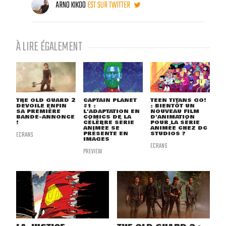
ARNO KIKOO
EST SUR TWITTER
À LIRE ÉGALEMENT
THE OLD GUARD 2
CAPTAIN PLANET
TEEN TITANS GO!
DÉVOILE ENFIN
#1 :
: BIENTÔT UN
SA PREMIÈRE
L'ADAPTATION EN
NOUVEAU FILM
BANDE-ANNONCE
COMICS DE LA
D'ANIMATION
!
CÉLÈBRE SÉRIE
POUR LA SÉRIE
ANIMÉE SE
ANIMÉE CHEZ DC
ECRANS
PRÉSENTE EN
STUDIOS ?
IMAGES
ECRANS
PREVIEW