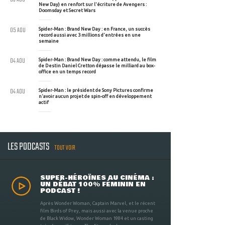
New Day) en renfort sur l'écriture de Avengers :
Doomsday et Secret Wars
05 AOU
Spider-Man : Brand New Day : en France, un succès
record aussi avec 3 millions d'entrées en une
semaine
04 AOU
Spider-Man : Brand New Day : comme attendu, le film
de Destin Daniel Cretton dépasse le milliard au box-
office en un temps record
04 AOU
Spider-Man : le président de Sony Pictures confirme
n'avoir aucun projet de spin-off en développement
actif
LES PODCASTS
TOUT VOIR
SUPER-HÉROÏNES AU CINÉMA :
UN DÉBAT 100% FÉMININ EN
PODCAST !
Après Wonder Woman, Captain Marvel, et le récent
film Birds of Prey, mais aussi avec la venue proche
de Black Widow, Wonder Woman 1984 et un casting