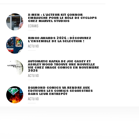
X-MEN : L'ACTEUR KIT CONNOR
EMBAUCHÉ POUR LE RÔLE DE CYCLOPS
CHEZ MARVEL STUDIOS
ECRANS
RINGO AWARDS 2026 : DÉCOUVREZ
L'ENSEMBLE DE LA SÉLECTION !
ACTU VO
AUTOMATIC KAFKA DE JOE CASEY ET
ASHLEY WOOD TROUVE UNE NOUVELLE
VIE CHEZ IMAGE COMICS EN NOVEMBRE
2026
ACTU VO
DIAMOND COMICS VA RENDRE AUX
ÉDITEURS LES COMICS SÉQUESTRÉS
DANS LEUR ENTREPÔT
ACTU VO