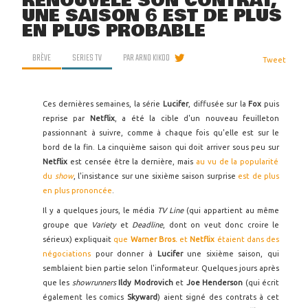
RENOUVELÉ SON CONTRAT,
UNE SAISON 6 EST DE PLUS
EN PLUS PROBABLE
BRÈVE
SERIES TV
PAR
ARNO KIKOO
Tweet
Ces dernières semaines, la série
Lucifer
, diffusée sur la
Fox
puis
reprise par
Netflix
, a été la cible d'un nouveau feuilleton
passionnant à suivre, comme à chaque fois qu'elle est sur le
bord de la fin. La cinquième saison qui doit arriver sous peu sur
Netflix
est censée être la dernière, mais
au vu de la popularité
du
show
, l'insistance sur une sixième saison surprise
est de plus
en plus prononcée
.
Il y a quelques jours, le média
TV Line
(qui appartient au même
groupe que
Variety
et
Deadline
, dont on veut donc croire le
sérieux) expliquait
que
Warner Bros.
et
Netflix
étaient dans des
négociations
pour donner à
Lucifer
une sixième saison, qui
semblaient bien partie selon l'informateur. Quelques jours après
que les
showrunners
Ildy Modrovich
et
Joe Henderson
(qui écrit
également les comics
Skyward
) aient signé des contrats à cet