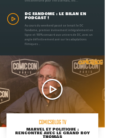
très diversifié pour The Eternals, les ...
DC FANDOME : LE BILAN EN
PODCAST !
Au cours du weekend passé se tenait le DC
Fandome, premier évènement intégralement en
ligne et 100% consacré aux univers de DC, avec un
angle définitivement axé sur les adaptations
filmiques ...
COMICSBLOG TV
MARVEL ET POLITIQUE :
RENCONTRE AVEC LE GRAND ROY
THOMAS