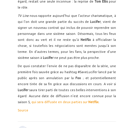
égard, restait une seule inconnue : la reprise de
Tom Ellis
pour
le rôle.
TV Line
nous rapporte aujourd'hui que l'acteur charismatique, à
qui l'on doit une grande partie du succès de
Lucifer
, vient de
signer un nouveau contrat qui inclus de pouvoir reprendre son
personnage dans une sixième saison. Désormais, tous les feux
sont donc au vert et il ne reste qu'à
Netflix
à officialiser la
chose, si toutefois les négociations sont menées jusqu'à son
terme. En d'autres termes, pour les fans, la perspective d'une
sixième saison à
Lucifer
ne peut pas être plus proche.
De quoi constater l'envie de ne pas disparaître de la série, une
première fois sauvée grâce au hashtag #SaveLucifer lancé par le
public après son annulation par la
Fox
; et potentiellement
encore tirée de sa fin grâce aux discussions en cours. A voir si
Lucifer
saura tirer parti de toutes ces belles interventions à son
égard. Aucune date de diffusion n'est encore connue pour la
saison 5,
qui sera diffusée en deux parties sur
Netflix
.
Source