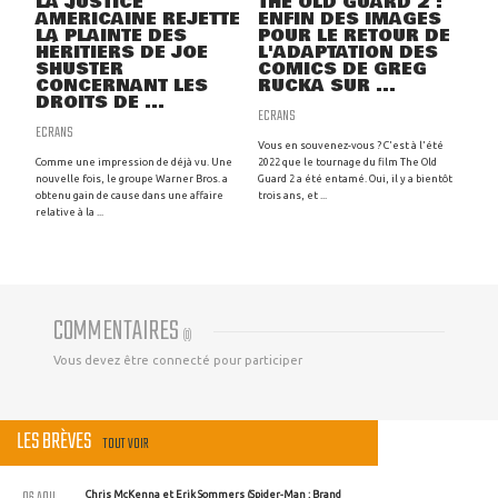
LA JUSTICE
THE OLD GUARD 2 :
AMÉRICAINE REJETTE
ENFIN DES IMAGES
LA PLAINTE DES
POUR LE RETOUR DE
HÉRITIERS DE JOE
L'ADAPTATION DES
SHUSTER
COMICS DE GREG
CONCERNANT LES
RUCKA SUR ...
DROITS DE ...
ECRANS
ECRANS
Vous en souvenez-vous ? C'est à l'été
Comme une impression de déjà vu. Une
2022 que le tournage du film The Old
nouvelle fois, le groupe Warner Bros. a
Guard 2 a été entamé. Oui, il y a bientôt
obtenu gain de cause dans une affaire
trois ans, et ...
relative à la ...
COMMENTAIRES
(
0
)
Vous devez être connecté pour participer
LES BRÈVES
TOUT VOIR
06 AOU
Chris McKenna et Erik Sommers (Spider-Man : Brand