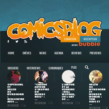
CONNEXION
INSCRIPTION
HOME
BRÈVES
NEWS
AGENDA
REVIEWS
PREVIEWS
PLUS
DOSSIERS
INTERVIEWS
CHRONIQUES
SUPERGIRL
"CHAQUE
L'AMOUR
HELEN
ET
AUTEUR
ET LA
DE
HELEN
S'INSPIRE
VERMINE
WYNDHORN
DE
DU
: WILL
ET
WYNDHORN
MONDE
MCPHAIL,
WONDER
:
RÉEL" :
OU L'ART
WOMAN :
RENCONTRE
...
DE ...
TOM
AVEC ...
KING ET
INTERVIEW
INTERVIEW
1
1
...
INTERVIEW
4
INTERVIEW
3