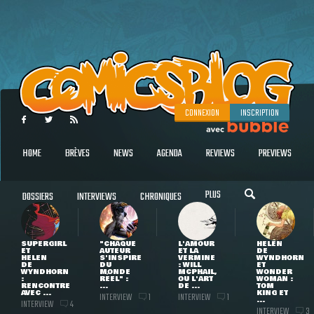
CONNEXION
INSCRIPTION
HOME
BRÈVES
NEWS
AGENDA
REVIEWS
PREVIEWS
PLUS
DOSSIERS
INTERVIEWS
CHRONIQUES
SUPERGIRL
"CHAQUE
L'AMOUR
HELEN
ET
AUTEUR
ET LA
DE
HELEN
S'INSPIRE
VERMINE
WYNDHORN
DE
DU
: WILL
ET
WYNDHORN
MONDE
MCPHAIL,
WONDER
:
RÉEL" :
OU L'ART
WOMAN :
RENCONTRE
...
DE ...
TOM
AVEC ...
KING ET
INTERVIEW
INTERVIEW
1
1
...
INTERVIEW
4
INTERVIEW
3