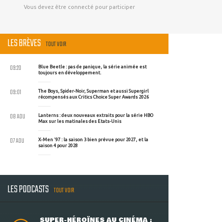
Vous devez être connecté pour participer
LES BRÈVES
TOUT VOIR
09:20
Blue Beetle : pas de panique, la série animée est
toujours en développement.
09:01
The Boys, Spider-Noir, Superman et aussi Supergirl
récompensés aux Critics Choice Super Awards 2026
08 AOU
Lanterns : deux nouveaux extraits pour la série HBO
Max sur les matinales des Etats-Unis
07 AOU
X-Men '97 : la saison 3 bien prévue pour 2027, et la
saison 4 pour 2028
LES PODCASTS
TOUT VOIR
SUPER-HÉROÏNES AU CINÉMA :