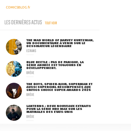
COMICSBLOG.fr
LES DERNIÈRES ACTUS
TOUT VOIR
THE MAD WORLD OF HARVEY KURTZMAN,
UN DOCUMENTAIRE À VENIR SUR LE
DESSINATEUR LÉGENDAIRE
ECRANS
BLUE BEETLE : PAS DE PANIQUE, LA
SÉRIE ANIMÉE EST TOUJOURS EN
DÉVELOPPEMENT.
BRÈVE
THE BOYS, SPIDER-NOIR, SUPERMAN ET
AUSSI SUPERGIRL RÉCOMPENSÉS AUX
CRITICS CHOICE SUPER AWARDS 2026
BRÈVE
LANTERNS : DEUX NOUVEAUX EXTRAITS
POUR LA SÉRIE HBO MAX SUR LES
MATINALES DES ETATS-UNIS
BRÈVE