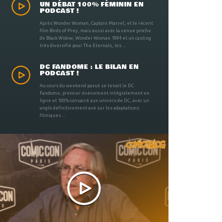
UN DÉBAT 100% FÉMININ EN
PODCAST !
Après Wonder Woman, Captain Marvel, et le récent
film Birds of Prey, mais aussi avec la venue proche
de Black Widow, Wonder Woman 1984 et un casting
très diversifié pour The Eternals, les ...
DC FANDOME : LE BILAN EN
PODCAST !
Au cours du weekend passé se tenait le DC
Fandome, premier évènement intégralement en
ligne et 100% consacré aux univers de DC, avec un
angle définitivement axé sur les adaptations
filmiques ...