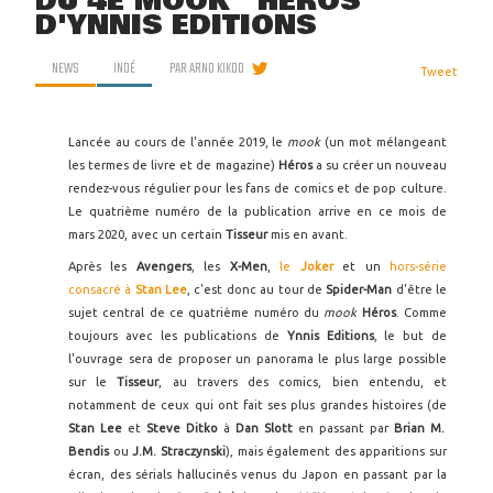
DU 4E MOOK ''HÉROS''
D'YNNIS EDITIONS
NEWS
INDÉ
PAR
ARNO KIKOO
Tweet
Lancée au cours de l'année 2019, le
mook
(un mot mélangeant
les termes de livre et de magazine)
Héros
a su créer un nouveau
rendez-vous régulier pour les fans de comics et de pop culture.
Le quatrième numéro de la publication arrive en ce mois de
mars 2020, avec un certain
Tisseur
mis en avant.
Après les
Avengers
, les
X-Men
,
le
Joker
et un
hors-série
consacré à
Stan Lee
, c'est donc au tour de
Spider-Man
d'être le
sujet central de ce quatrième numéro du
mook
Héros
. Comme
toujours avec les publications de
Ynnis Editions
, le but de
l'ouvrage sera de proposer un panorama le plus large possible
sur le
Tisseur
, au travers des comics, bien entendu, et
notamment de ceux qui ont fait ses plus grandes histoires (de
Stan Lee
et
Steve Ditko
à
Dan Slott
en passant par
Brian M.
Bendis
ou
J.M. Straczynski
), mais également des apparitions sur
écran, des sérials hallucinés venus du Japon en passant par la