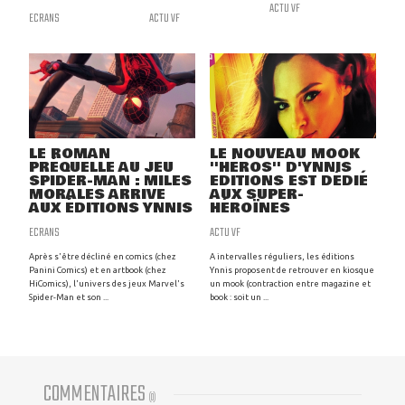
ACTU VF
ECRANS
ACTU VF
LE ROMAN
LE NOUVEAU MOOK
PRÉQUELLE AU JEU
''HÉROS'' D'YNNIS
SPIDER-MAN : MILES
EDITIONS EST DÉDIÉ
MORALES ARRIVE
AUX SUPER-
AUX ÉDITIONS YNNIS
HÉROÏNES
ECRANS
ACTU VF
Après s'être décliné en comics (chez
A intervalles réguliers, les éditions
Panini Comics) et en artbook (chez
Ynnis proposent de retrouver en kiosque
HiComics), l'univers des jeux Marvel's
un mook (contraction entre magazine et
Spider-Man et son ...
book : soit un ...
COMMENTAIRES
(
0
)