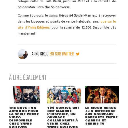
trilogie culte de
Sam Raimi
, jusqu'au
MCU
et à la réussite de
Spider-Man : into the Spider-verse
.
Comme toujours, le
mook
Héros #4 Spider-Man
est à retrouver
dans les kiosques et points de vente habituels, ainsi
que sur le
site d'
Ynnis Editions
, pour la somme de 12,50€. Disponible dès
maintenant.
ARNO KIKOO
EST SUR TWITTER
À LIRE ÉGALEMENT
THE BOYS : UN
100 COMICS QUI
LE MOOK HÉROS
ARTBOOK POUR
ONT MARQUÉ
#8 S'INTÉRESSE
LA SÉRIE PRIME
L'HISTOIRE, UN
AUX NOUVEAUX
VIDEO
OUVRAGE
RAPPORTS ENTRE
DISPONIBLE
COLLABORATIF À
COMICS ET
CHEZ YNNIS
VENIR CHEZ
SÉRIES TV
EDITIONS
YNNIS EDITIONS