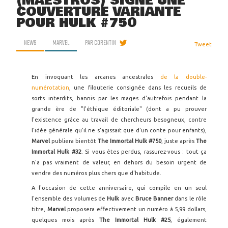
(MAESTROS) SIGNE UNE
COUVERTURE VARIANTE
POUR HULK #750
NEWS
MARVEL
PAR
CORENTIN
Tweet
En invoquant les arcanes ancestrales
de la double-
numérotation
, une filouterie consignée dans les recueils de
sorts interdits, bannis par les mages d'autrefois pendant la
grande ère de "l'éthique éditoriale" (dont a pu prouver
l'existence grâce au travail de chercheurs besogneux, contre
l'idée générale qu'il ne s'agissait que d'un conte pour enfants),
Marvel
publiera bientôt
The Immortal Hulk #750
, juste après
The
Immortal Hulk #32
. Si vous êtes perdus, rassurez-vous : tout ça
n'a pas vraiment de valeur, en dehors du besoin urgent de
vendre des numéros plus chers que d'habitude.
A l'occasion de cette anniversaire, qui compile en un seul
l'ensemble des volumes de
Hulk
avec
Bruce Banner
dans le rôle
titre,
Marvel
proposera effectivement un numéro à 5,99 dollars,
quelques mois après
The Immortal Hulk #25
, également