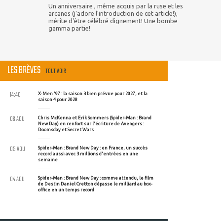
Un anniversaire , même acquis par la ruse et les
arcanes (j'adore l'introduction de cet article!),
mérite d'être célébré dignement! Une bombe
gamma partie!
LES BRÈVES
TOUT VOIR
14:40
X-Men '97 : la saison 3 bien prévue pour 2027, et la
saison 4 pour 2028
06 AOU
Chris McKenna et Erik Sommers (Spider-Man : Brand
New Day) en renfort sur l'écriture de Avengers :
Doomsday et Secret Wars
05 AOU
Spider-Man : Brand New Day : en France, un succès
record aussi avec 3 millions d'entrées en une
semaine
04 AOU
Spider-Man : Brand New Day : comme attendu, le film
de Destin Daniel Cretton dépasse le milliard au box-
office en un temps record