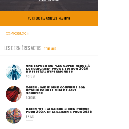
VOIR TOUS LES ARTICLES TRASHBAG
COMICSBLOG.fr
LES DERNIÈRES ACTUS
TOUT VOIR
UNE EXPOSITION "LES SUPER-HÉROS À
LA FRANÇAISE" POUR L'ÉDITION 2026
DU FESTIVAL HYPERMONDES
ACTU VF
X-MEN : SADIE SINK CONFIRME SON
RETOUR POUR LE FILM DE JAKE
SCHREIER
ECRANS
X-MEN '97 : LA SAISON 3 BIEN PRÉVUE
POUR 2027, ET LA SAISON 4 POUR 2028
BRÈVE