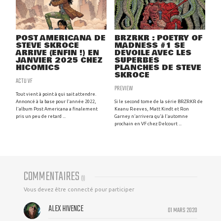
POST AMERICANA DE
BRZRKR : POETRY OF
STEVE SKROCE
MADNESS #1 SE
ARRIVE (ENFIN !) EN
DÉVOILE AVEC LES
JANVIER 2025 CHEZ
SUPERBES
HICOMICS
PLANCHES DE STEVE
SKROCE
ACTU VF
PREVIEW
Tout vient à point à qui sait attendre.
Annoncé à la base pour l'année 2022,
Si le second tome de la série BRZRKR de
l'album Post Americana a finalement
Keanu Reeves, Matt Kindt et Ron
pris un peu de retard ...
Garney n'arrivera qu'à l'automne
prochain en VF chez Delcourt ...
COMMENTAIRES
(
1
)
Vous devez être connecté pour participer
ALEX HIVENCE
01 MARS 2020