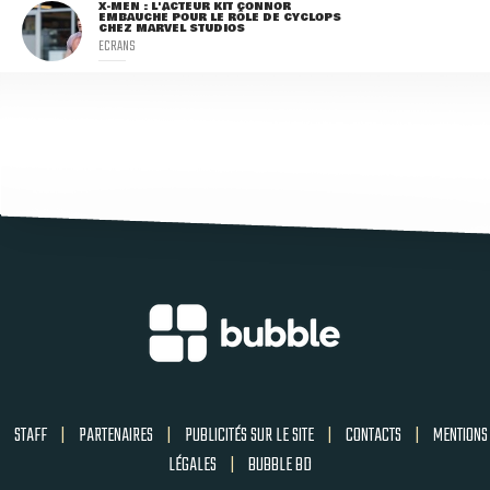
X-MEN : L'ACTEUR KIT CONNOR
EMBAUCHÉ POUR LE RÔLE DE CYCLOPS
CHEZ MARVEL STUDIOS
ECRANS
STAFF
|
PARTENAIRES
|
PUBLICITÉS SUR LE SITE
|
CONTACTS
|
MENTIONS
LÉGALES
|
BUBBLE BD