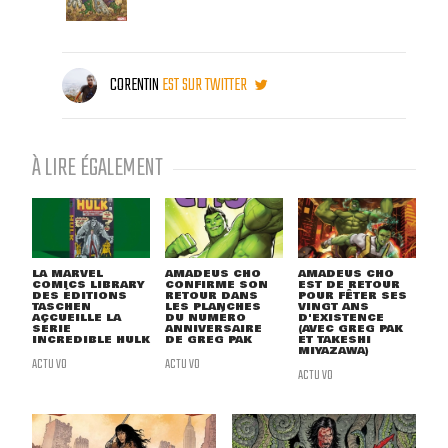
CORENTIN
EST SUR TWITTER
À LIRE ÉGALEMENT
LA MARVEL
AMADEUS CHO
AMADEUS CHO
COMICS LIBRARY
CONFIRME SON
EST DE RETOUR
DES ÉDITIONS
RETOUR DANS
POUR FÊTER SES
TASCHEN
LES PLANCHES
VINGT ANS
ACCUEILLE LA
DU NUMÉRO
D'EXISTENCE
SÉRIE
ANNIVERSAIRE
(AVEC GREG PAK
INCREDIBLE HULK
DE GREG PAK
ET TAKESHI
MIYAZAWA)
ACTU VO
ACTU VO
ACTU VO