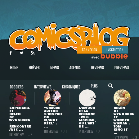
CONNEXION
INSCRIPTION
HOME
BRÈVES
NEWS
AGENDA
REVIEWS
PREVIEWS
PLUS
DOSSIERS
INTERVIEWS
CHRONIQUES
SUPERGIRL
"CHAQUE
L'AMOUR
HELEN
ET
AUTEUR
ET LA
DE
HELEN
S'INSPIRE
VERMINE
WYNDHORN
DE
DU
: WILL
ET
WYNDHORN
MONDE
MCPHAIL,
WONDER
:
RÉEL" :
OU L'ART
WOMAN :
RENCONTRE
...
DE ...
TOM
AVEC ...
KING ET
INTERVIEW
INTERVIEW
1
1
...
INTERVIEW
4
INTERVIEW
3