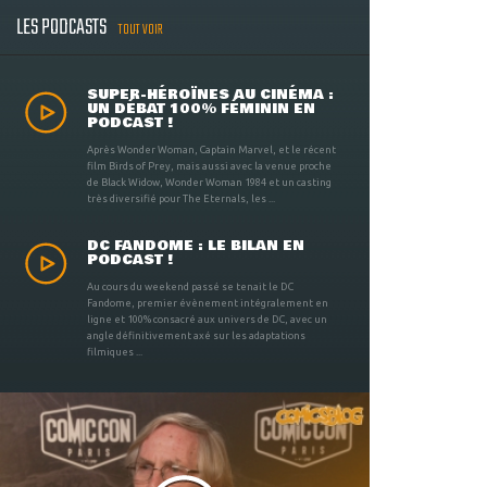
LES PODCASTS
TOUT VOIR
SUPER-HÉROÏNES AU CINÉMA :
UN DÉBAT 100% FÉMININ EN
PODCAST !
Après Wonder Woman, Captain Marvel, et le récent
film Birds of Prey, mais aussi avec la venue proche
de Black Widow, Wonder Woman 1984 et un casting
très diversifié pour The Eternals, les ...
DC FANDOME : LE BILAN EN
PODCAST !
Au cours du weekend passé se tenait le DC
Fandome, premier évènement intégralement en
ligne et 100% consacré aux univers de DC, avec un
angle définitivement axé sur les adaptations
filmiques ...