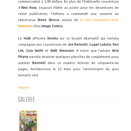
commercialisé à 5,99 dollars. En plus de l'habituelle couverture
d'
Alex Ross
, toujours fidèle au poste pour les devantures de
cette publication, l'éditeur a commandé une variante au
talentueux
Steve Skroce
, auteur de
la très remarquée série
Maestros
chez
Image Comics
.
Le
Hulk
affronte
Xenmu
sur ce boulot alternatif, qui tiendra
compagnie aux couvertures de
Joe Bennett
,
Logan Lubera
,
Ron
Lim
,
Cory Smith
et
Walt Simonson
. A noter que l'artiste
Nick
Pitarra
viendra dessiner quelques planches de complément pour
assister
Bennett
dans ce numéro étendu de cinquante-six
pages. Rendez-vous le 25 mars pour l'anniversaire du gros
monstre vert.
Source
GALERIE