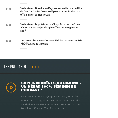
04 AOU
Spider-Man : Brand New Day : comme attendu, le film
de Destin Daniel Cretton dépasse le milliard au box-
office en un temps record
04 AOU
Spider-Man : le président de Sony Pictures confirme
n'avoir aucun projet de spin-off en développement
actif
04 AOU
Lanterns : deux extraits avec Hal Jordan pour la série
HBO Max avant la sortie
LES PODCASTS
TOUT VOIR
SUPER-HÉROÏNES AU CINÉMA :
UN DÉBAT 100% FÉMININ EN
PODCAST !
Après Wonder Woman, Captain Marvel, et le récent
film Birds of Prey, mais aussi avec la venue proche
de Black Widow, Wonder Woman 1984 et un casting
très diversifié pour The Eternals, les ...