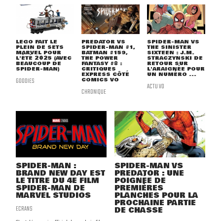
LEGO FAIT LE
PREDATOR VS
SPIDER-MAN VS
PLEIN DE SETS
SPIDER-MAN #1,
THE SINISTER
MARVEL POUR
BATMAN #159,
SIXTEEN : J.M.
L'ÉTÉ 2025 (AVEC
THE POWER
STRACZYNSKI DE
BEAUCOUP DE
FANTASY #8 :
RETOUR SUR
SPIDER-MAN)
CRITIQUES
L'ARAIGNÉE POUR
EXPRESS CÔTÉ
UN NUMÉRO ...
GOODIES
COMICS VO
ACTU VO
CHRONIQUE
SPIDER-MAN :
SPIDER-MAN VS
BRAND NEW DAY EST
PREDATOR : UNE
LE TITRE DU 4E FILM
POIGNÉE DE
SPIDER-MAN DE
PREMIÈRES
MARVEL STUDIOS
PLANCHES POUR LA
PROCHAINE PARTIE
ECRANS
DE CHASSE