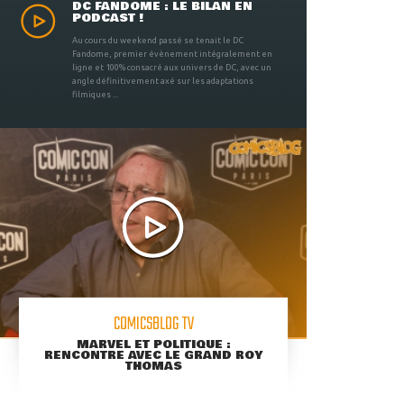
DC FANDOME : LE BILAN EN
PODCAST !
Au cours du weekend passé se tenait le DC
Fandome, premier évènement intégralement en
ligne et 100% consacré aux univers de DC, avec un
angle définitivement axé sur les adaptations
filmiques ...
COMICSBLOG TV
MARVEL ET POLITIQUE :
RENCONTRE AVEC LE GRAND ROY
THOMAS