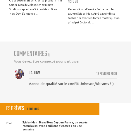
ACTU VO
C'est désormais officiel : le prochain film
Spider-Man développé chez Marvel
Studios s'appellera Spider-Man : Brand
Pas un début d'année facile pour le
New Day. L'annonce ...
pauvre Spider-Man. Après avoir dû se
bastonner avec les forces maléfiques du
principat Cyttorak, ...
COMMENTAIRES
(
1
)
Vous devez être connecté pour participer
JADOW
13 FEVRIER 2020
Vanne de qualité sur le conflit Johnson/Abrams ! ;)
LES BRÈVES
TOUT VOIR
15:41
Spider-Man : Brand New Day : en France, un succès
record aussi avec 3 millions d'entrées en une
semaine