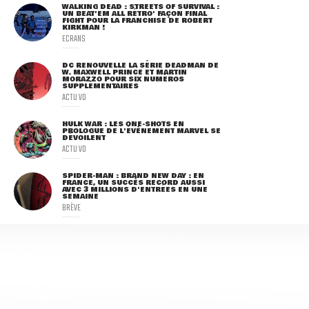
WALKING DEAD : STREETS OF SURVIVAL :
UN BEAT'EM ALL RÉTRO' FAÇON FINAL
FIGHT POUR LA FRANCHISE DE ROBERT
KIRKMAN !
ECRANS
DC RENOUVELLE LA SÉRIE DEADMAN DE
W. MAXWELL PRINCE ET MARTIN
MORAZZO POUR SIX NUMÉROS
SUPPLÉMENTAIRES
ACTU VO
HULK WAR : LES ONE-SHOTS EN
PROLOGUE DE L'ÉVÈNEMENT MARVEL SE
DÉVOILENT
ACTU VO
SPIDER-MAN : BRAND NEW DAY : EN
FRANCE, UN SUCCÈS RECORD AUSSI
AVEC 3 MILLIONS D'ENTRÉES EN UNE
SEMAINE
BRÈVE