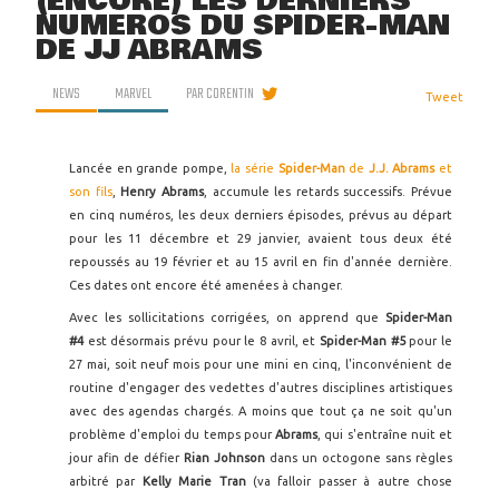
(ENCORE) LES DERNIERS
NUMÉROS DU SPIDER-MAN
DE JJ ABRAMS
NEWS
MARVEL
PAR
CORENTIN
Tweet
Lancée en grande pompe,
la série
Spider-Man
de
J.J. Abrams
et
son fils
,
Henry Abrams
, accumule les retards successifs. Prévue
en cinq numéros, les deux derniers épisodes, prévus au départ
pour les 11 décembre et 29 janvier, avaient tous deux été
repoussés au 19 février et au 15 avril en fin d'année dernière.
Ces dates ont encore été amenées à changer.
Avec les sollicitations corrigées, on apprend que
Spider-Man
#4
est désormais prévu pour le 8 avril, et
Spider-Man #5
pour le
27 mai, soit neuf mois pour une mini en cinq, l'inconvénient de
routine d'engager des vedettes d'autres disciplines artistiques
avec des agendas chargés. A moins que tout ça ne soit qu'un
problème d'emploi du temps pour
Abrams
, qui s'entraîne nuit et
jour afin de défier
Rian Johnson
dans un octogone sans règles
arbitré par
Kelly Marie Tran
(va falloir passer à autre chose