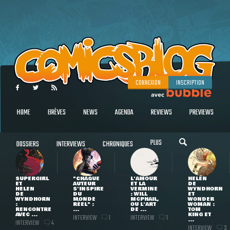
CONNEXION
INSCRIPTION
HOME
BRÈVES
NEWS
AGENDA
REVIEWS
PREVIEWS
PLUS
DOSSIERS
INTERVIEWS
CHRONIQUES
SUPERGIRL
"CHAQUE
L'AMOUR
HELEN
ET
AUTEUR
ET LA
DE
HELEN
S'INSPIRE
VERMINE
WYNDHORN
DE
DU
: WILL
ET
WYNDHORN
MONDE
MCPHAIL,
WONDER
:
RÉEL" :
OU L'ART
WOMAN :
RENCONTRE
...
DE ...
TOM
AVEC ...
KING ET
INTERVIEW
INTERVIEW
1
1
...
INTERVIEW
4
INTERVIEW
3