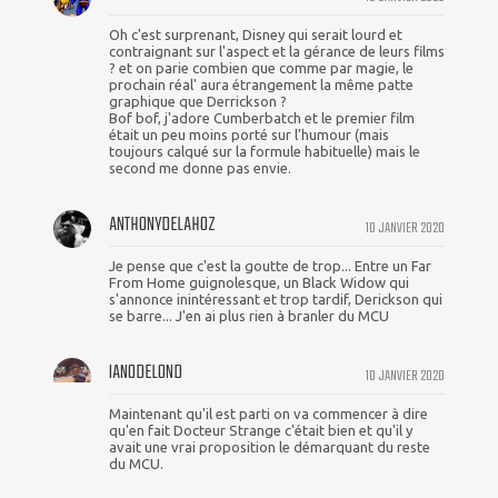
Oh c'est surprenant, Disney qui serait lourd et
contraignant sur l'aspect et la gérance de leurs films
? et on parie combien que comme par magie, le
prochain réal' aura étrangement la même patte
graphique que Derrickson ?
Bof bof, j'adore Cumberbatch et le premier film
était un peu moins porté sur l'humour (mais
toujours calqué sur la formule habituelle) mais le
second me donne pas envie.
ANTHONYDELAHOZ
10 JANVIER 2020
Je pense que c'est la goutte de trop... Entre un Far
From Home guignolesque, un Black Widow qui
s'annonce inintéressant et trop tardif, Derickson qui
se barre... J'en ai plus rien à branler du MCU
IAN0DELOND
10 JANVIER 2020
Maintenant qu'il est parti on va commencer à dire
qu'en fait Docteur Strange c'était bien et qu'il y
avait une vrai proposition le démarquant du reste
du MCU.