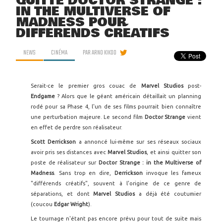
QUITTE DOCTOR STRANGE :
IN THE MULTIVERSE OF
MADNESS POUR
DIFFÉRENDS CRÉATIFS
NEWS
CINÉMA
PAR
ARNO KIKOO
Serait-ce le premier gros couac de
Marvel Studios
post-
Endgame
? Alors que le géant américain détaillait un planning
rodé pour sa Phase 4, l'un de ses films pourrait bien connaître
une perturbation majeure. Le second film
Doctor Strange
vient
en effet de perdre son réalisateur.
Scott Derrickson
a annoncé lui-même sur ses réseaux sociaux
avoir pris ses distances avec
Marvel Studios
, et ainsi quitter son
poste de réalisateur sur
Doctor Strange : in the Multiverse of
Madness
. Sans trop en dire,
Derrickson
invoque les fameux
"différends créatifs", souvent à l'origine de ce genre de
séparations, et dont
Marvel Studios
a déjà été coutumier
(coucou
Edgar Wright
).
Le tournage n'étant pas encore prévu pour tout de suite mais