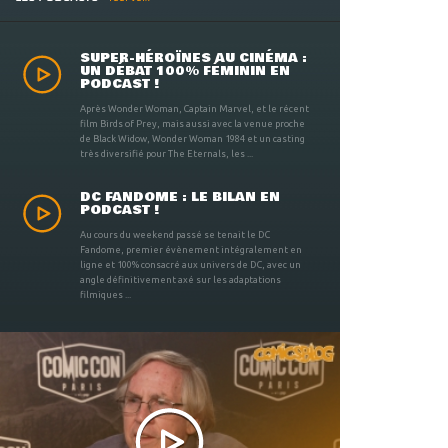
SUPER-HÉROÏNES AU CINÉMA :
UN DÉBAT 100% FÉMININ EN
PODCAST !
Après Wonder Woman, Captain Marvel, et le récent
film Birds of Prey, mais aussi avec la venue proche
de Black Widow, Wonder Woman 1984 et un casting
très diversifié pour The Eternals, les ...
DC FANDOME : LE BILAN EN
PODCAST !
Au cours du weekend passé se tenait le DC
Fandome, premier évènement intégralement en
ligne et 100% consacré aux univers de DC, avec un
angle définitivement axé sur les adaptations
filmiques ...