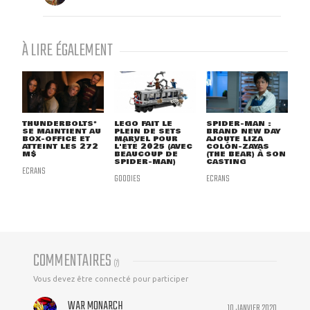
À LIRE ÉGALEMENT
THUNDERBOLTS*
LEGO FAIT LE
SPIDER-MAN :
SE MAINTIENT AU
PLEIN DE SETS
BRAND NEW DAY
BOX-OFFICE ET
MARVEL POUR
AJOUTE LIZA
ATTEINT LES 272
L'ÉTÉ 2025 (AVEC
COLÓN-ZAYAS
M$
BEAUCOUP DE
(THE BEAR) À SON
SPIDER-MAN)
CASTING
ECRANS
GOODIES
ECRANS
COMMENTAIRES
(
7
)
Vous devez être connecté pour participer
WAR MONARCH
10 JANVIER 2020