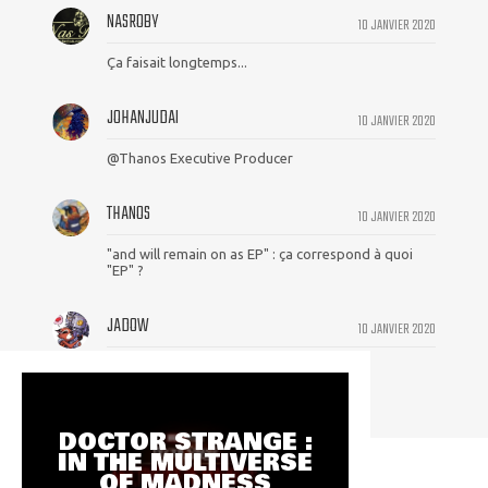
NASROBY
10 JANVIER 2020
Ça faisait longtemps...
JOHANJUDAI
10 JANVIER 2020
@Thanos Executive Producer
THANOS
10 JANVIER 2020
"and will remain on as EP" : ça correspond à quoi
"EP" ?
JADOW
10 JANVIER 2020
Mouef. Ça pue l'ingérence étouffante.
DOCTOR STRANGE :
IN THE MULTIVERSE
OF MADNESS