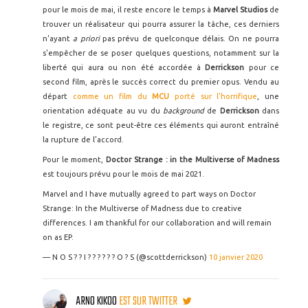
pour le mois de mai, il reste encore le temps à
Marvel Studios
de
trouver un réalisateur qui pourra assurer la tâche, ces derniers
n'ayant
a priori
pas prévu de quelconque délais. On ne pourra
s'empêcher de se poser quelques questions, notamment sur la
liberté qui aura ou non été accordée à
Derrickson
pour ce
second film, après le succès correct du premier opus. Vendu au
départ
comme un film du
MCU
porté sur l'horrifique
, une
orientation adéquate au vu du
background
de
Derrickson
dans
le registre, ce sont peut-être ces éléments qui auront entraîné
la rupture de l'accord.
Pour le moment,
Doctor Strange : in the Multiverse of Madness
est toujours prévu pour le mois de mai 2021.
Marvel and I have mutually agreed to part ways on Doctor
Strange: In the Multiverse of Madness due to creative
differences. I am thankful for our collaboration and will remain
on as EP.
— N O S ? ? I ? ? ? ? ? ? O ? S (@scottderrickson)
10 janvier 2020
ARNO KIKOO
EST SUR TWITTER