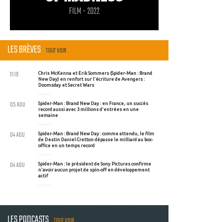
FILM - 2022
LES BRÈVES
TOUT VOIR
11:19
Chris McKenna et Erik Sommers (Spider-Man : Brand
New Day) en renfort sur l'écriture de Avengers :
Doomsday et Secret Wars
05 AOU
Spider-Man : Brand New Day : en France, un succès
record aussi avec 3 millions d'entrées en une
semaine
04 AOU
Spider-Man : Brand New Day : comme attendu, le film
de Destin Daniel Cretton dépasse le milliard au box-
office en un temps record
04 AOU
Spider-Man : le président de Sony Pictures confirme
n'avoir aucun projet de spin-off en développement
actif
LES PODCASTS
TOUT VOIR