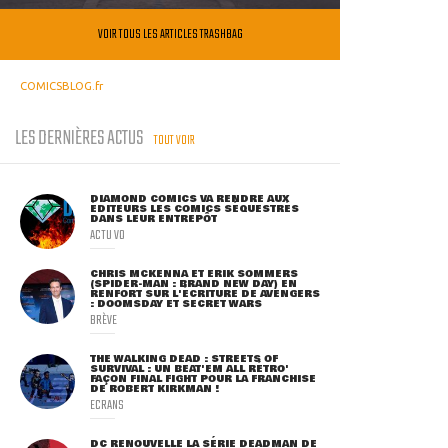
VOIR TOUS LES ARTICLES TRASHBAG
COMICSBLOG.fr
LES DERNIÈRES ACTUS
TOUT VOIR
DIAMOND COMICS VA RENDRE AUX
ÉDITEURS LES COMICS SÉQUESTRÉS
DANS LEUR ENTREPÔT
ACTU VO
CHRIS MCKENNA ET ERIK SOMMERS
(SPIDER-MAN : BRAND NEW DAY) EN
RENFORT SUR L'ÉCRITURE DE AVENGERS
: DOOMSDAY ET SECRET WARS
BRÈVE
THE WALKING DEAD : STREETS OF
SURVIVAL : UN BEAT'EM ALL RÉTRO'
FAÇON FINAL FIGHT POUR LA FRANCHISE
DE ROBERT KIRKMAN !
ECRANS
DC RENOUVELLE LA SÉRIE DEADMAN DE