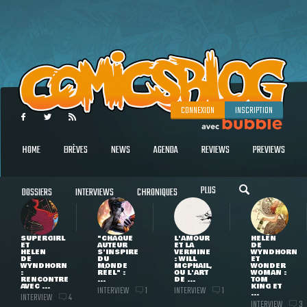
CONNEXION
INSCRIPTION
HOME
BRÈVES
NEWS
AGENDA
REVIEWS
PREVIEWS
PLUS
DOSSIERS
INTERVIEWS
CHRONIQUES
SUPERGIRL
"CHAQUE
L'AMOUR
HELEN
ET
AUTEUR
ET LA
DE
HELEN
S'INSPIRE
VERMINE
WYNDHORN
DE
DU
: WILL
ET
WYNDHORN
MONDE
MCPHAIL,
WONDER
:
RÉEL" :
OU L'ART
WOMAN :
RENCONTRE
...
DE ...
TOM
AVEC ...
KING ET
INTERVIEW
INTERVIEW
1
1
...
INTERVIEW
4
INTERVIEW
3