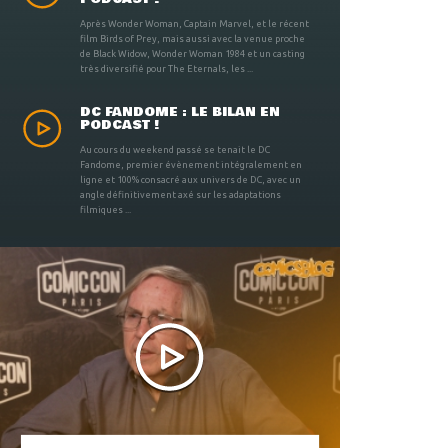
Après Wonder Woman, Captain Marvel, et le récent
film Birds of Prey, mais aussi avec la venue proche
de Black Widow, Wonder Woman 1984 et un casting
très diversifié pour The Eternals, les ...
DC FANDOME : LE BILAN EN
PODCAST !
Au cours du weekend passé se tenait le DC
Fandome, premier évènement intégralement en
ligne et 100% consacré aux univers de DC, avec un
angle définitivement axé sur les adaptations
filmiques ...