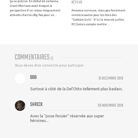
ACTU VO
Ça se précise. En début de semaine,
Grant Morrison avait évoqué la
perspective d'un retour longuement
Annonce curieuse, mais pas forcément
attendu chez les Big Two pour un ...
inintéressante pour les fans des
"Gotham Girls". D'ici le mois de juillet,
DC Comics compte mettre ...
COMMENTAIRES
(
2
)
Vous devez être connecté pour participer
BBB
01 DECEMBRE 2019
Surtout à côté de la Del'Otto tellement plus badass.
SHRECK
30 NOVEMBRE 2019
Avec la "pose fessier" réservée aux super
héroïnes...