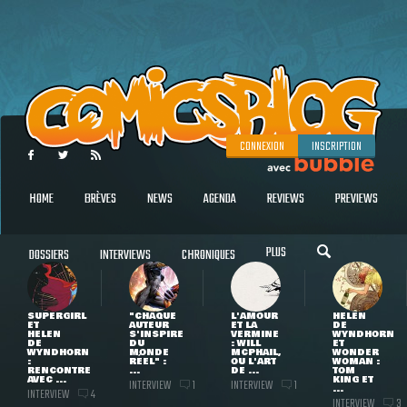
CONNEXION
INSCRIPTION
HOME
BRÈVES
NEWS
AGENDA
REVIEWS
PREVIEWS
PLUS
DOSSIERS
INTERVIEWS
CHRONIQUES
SUPERGIRL
"CHAQUE
L'AMOUR
HELEN
ET
AUTEUR
ET LA
DE
HELEN
S'INSPIRE
VERMINE
WYNDHORN
DE
DU
: WILL
ET
WYNDHORN
MONDE
MCPHAIL,
WONDER
:
RÉEL" :
OU L'ART
WOMAN :
RENCONTRE
...
DE ...
TOM
AVEC ...
KING ET
INTERVIEW
INTERVIEW
1
1
...
INTERVIEW
4
INTERVIEW
3