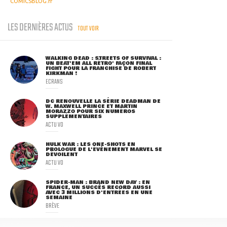
COMICSBLOG.fr
LES DERNIÈRES ACTUS
TOUT VOIR
WALKING DEAD : STREETS OF SURVIVAL :
UN BEAT'EM ALL RÉTRO' FAÇON FINAL
FIGHT POUR LA FRANCHISE DE ROBERT
KIRKMAN !
ECRANS
DC RENOUVELLE LA SÉRIE DEADMAN DE
W. MAXWELL PRINCE ET MARTIN
MORAZZO POUR SIX NUMÉROS
SUPPLÉMENTAIRES
ACTU VO
HULK WAR : LES ONE-SHOTS EN
PROLOGUE DE L'ÉVÈNEMENT MARVEL SE
DÉVOILENT
ACTU VO
SPIDER-MAN : BRAND NEW DAY : EN
FRANCE, UN SUCCÈS RECORD AUSSI
AVEC 3 MILLIONS D'ENTRÉES EN UNE
SEMAINE
BRÈVE