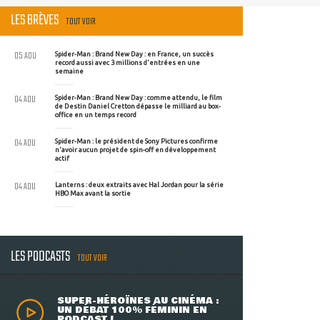
LES BRÈVES
TOUT VOIR
05 AOU
Spider-Man : Brand New Day : en France, un succès
record aussi avec 3 millions d'entrées en une
semaine
04 AOU
Spider-Man : Brand New Day : comme attendu, le film
de Destin Daniel Cretton dépasse le milliard au box-
office en un temps record
04 AOU
Spider-Man : le président de Sony Pictures confirme
n'avoir aucun projet de spin-off en développement
actif
04 AOU
Lanterns : deux extraits avec Hal Jordan pour la série
HBO Max avant la sortie
LES PODCASTS
TOUT VOIR
SUPER-HÉROÏNES AU CINÉMA :
UN DÉBAT 100% FÉMININ EN
PODCAST !