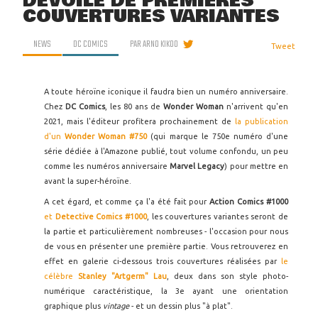
DÉVOILE DE PREMIÈRES
COUVERTURES VARIANTES
NEWS
DC COMICS
PAR
ARNO KIKOO
Tweet
A toute héroïne iconique il faudra bien un numéro anniversaire.
Chez
DC Comics
, les 80 ans de
Wonder Woman
n'arrivent qu'en
2021, mais l'éditeur profitera prochainement de
la publication
d'un
Wonder Woman #750
(qui marque le 750e numéro d'une
série dédiée à l'Amazone publié, tout volume confondu, un peu
comme les numéros anniversaire
Marvel Legacy
) pour mettre en
avant la super-héroïne.
A cet égard, et comme ça l'a été fait pour
Action Comics #1000
et
Detective Comics #1000
, les couvertures variantes seront de
la partie et particulièrement nombreuses - l'occasion pour nous
de vous en présenter une première partie. Vous retrouverez en
effet en galerie ci-dessous trois couvertures réalisées par
le
célèbre
Stanley "Artgerm" Lau
, deux dans son style photo-
numérique caractéristique, la 3e ayant une orientation
graphique plus
vintage
- et un dessin plus "à plat".