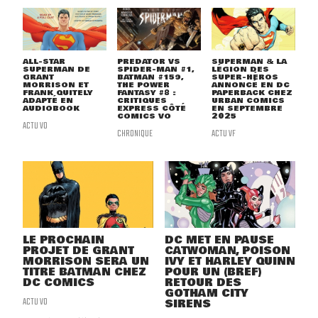
ALL-STAR
PREDATOR VS
SUPERMAN & LA
SUPERMAN DE
SPIDER-MAN #1,
LÉGION DES
GRANT
BATMAN #159,
SUPER-HÉROS
MORRISON ET
THE POWER
ANNONCÉ EN DC
FRANK QUITELY
FANTASY #8 :
PAPERBACK CHEZ
ADAPTÉ EN
CRITIQUES
URBAN COMICS
AUDIOBOOK
EXPRESS CÔTÉ
EN SEPTEMBRE
COMICS VO
2025
ACTU VO
CHRONIQUE
ACTU VF
LE PROCHAIN
DC MET EN PAUSE
PROJET DE GRANT
CATWOMAN, POISON
MORRISON SERA UN
IVY ET HARLEY QUINN
TITRE BATMAN CHEZ
POUR UN (BREF)
DC COMICS
RETOUR DES
GOTHAM CITY
ACTU VO
SIRENS