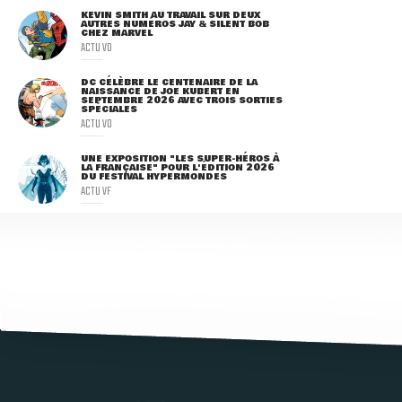
KEVIN SMITH AU TRAVAIL SUR DEUX
AUTRES NUMÉROS JAY & SILENT BOB
CHEZ MARVEL
ACTU VO
DC CÉLÈBRE LE CENTENAIRE DE LA
NAISSANCE DE JOE KUBERT EN
SEPTEMBRE 2026 AVEC TROIS SORTIES
SPÉCIALES
ACTU VO
UNE EXPOSITION "LES SUPER-HÉROS À
LA FRANÇAISE" POUR L'ÉDITION 2026
DU FESTIVAL HYPERMONDES
ACTU VF