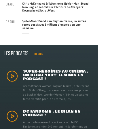
06 AOU
Chris McKenna et Erik Sommers (Spider-Man : Brand
New Day) en renfort sur l'écriture de Avengers :
Doomsday et Secret Wars
05 AOU
Spider-Man : Brand New Day : en France, un succès
record aussi avec 3 millions d'entrées en une
semaine
LES PODCASTS
TOUT VOIR
SUPER-HÉROÏNES AU CINÉMA :
UN DÉBAT 100% FÉMININ EN
PODCAST !
Après Wonder Woman, Captain Marvel, et le récent
film Birds of Prey, mais aussi avec la venue proche
de Black Widow, Wonder Woman 1984 et un casting
très diversifié pour The Eternals, les ...
DC FANDOME : LE BILAN EN
PODCAST !
Au cours du weekend passé se tenait le DC
Fandome, premier évènement intégralement en