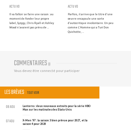
ACTU VO
ACTU VO
Il va falloir se faire une raison : au
Parfois, il arrive que le titre d'une
moment de fonder leur propre
œuvre encapsule une sorte
label, Syzygy, Chris Ryall et Ashley
d'autocritique involontaire. Un peu
Wood n'avaient pas prévu de ...
comme L'Homme qui a Tué Don
Quichotte, ...
COMMENTAIRES
(
0
)
Vous devez être connecté pour participer
LES BRÈVES
TOUT VOIR
08 AOU
Lanterns : deux nouveaux extraits pour la série HBO
Max sur les matinales des Etats-Unis
07 AOU
X-Men '97 : la saison 3 bien prévue pour 2027, et la
saison 4 pour 2028