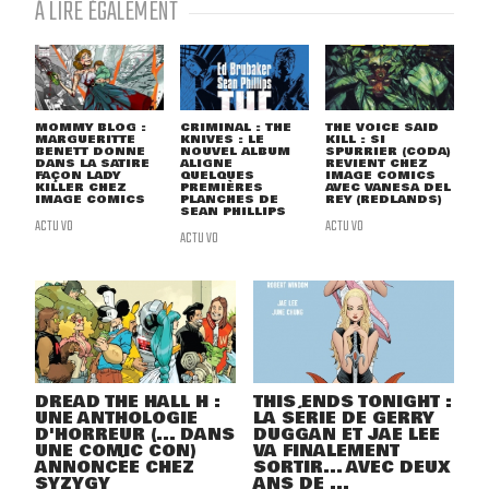
À LIRE ÉGALEMENT
MOMMY BLOG :
CRIMINAL : THE
THE VOICE SAID
MARGUERITTE
KNIVES : LE
KILL : SI
BENETT DONNE
NOUVEL ALBUM
SPURRIER (CODA)
DANS LA SATIRE
ALIGNE
REVIENT CHEZ
FAÇON LADY
QUELQUES
IMAGE COMICS
KILLER CHEZ
PREMIÈRES
AVEC VANESA DEL
IMAGE COMICS
PLANCHES DE
REY (REDLANDS)
SEAN PHILLIPS
ACTU VO
ACTU VO
ACTU VO
DREAD THE HALL H :
THIS ENDS TONIGHT :
UNE ANTHOLOGIE
LA SÉRIE DE GERRY
D'HORREUR (... DANS
DUGGAN ET JAE LEE
UNE COMIC CON)
VA FINALEMENT
ANNONCÉE CHEZ
SORTIR... AVEC DEUX
SYZYGY
ANS DE ...