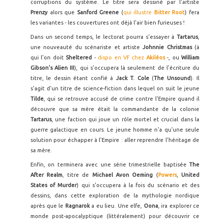
corruptions du système. Le titre sera dessiné par l'artiste
Prenzy
alors que
Sanford Greene
(
qui illustre
Bitter Root
) fera
les variantes - les couvertures ont déjà l'air bien furieuses !
Dans un second temps, le lectorat pourra s'essayer à
Tartarus
,
une nouveauté du scénariste et artiste
Johnnie Christmas
(à
qui l'on doit
Sheltered
-
dispo en VF chez
Akiléos
-, ou
William
Gibson's Alien III
), qui s'occupera là seulement de l'écriture du
titre, le dessin étant confié à
Jack T. Cole
(
The Unsound
). Il
s'agit d'un titre de science-fiction dans lequel on suit le jeune
Tilde
, qui se retrouve accusé de crime contre l'Empire quand il
découvre que sa mère était la commandante de la colonie
Tartarus
, une faction qui joue un rôle mortel et crucial dans la
guerre galactique en cours. Le jeune homme n'a qu'une seule
solution pour échapper à l'Empire : aller reprendre l'héritage de
sa mère.
Enfin, on terminera avec une série trimestrielle baptisée
The
After Realm
, titre de
Michael Avon Oeming
(
Powers
,
United
States of Murder
) qui s'occupera à la fois du scénario et des
dessins, dans cette exploration de la mythologie nordique
après que le
Ragnarok
a eu lieu. Une elfe,
Oona
, ira explorer ce
monde post-apocalyptique (littéralement) pour découvrir ce