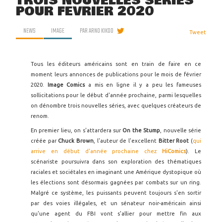
TROIS NOUVELLES SÉRIES
POUR FÉVRIER 2020
NEWS
IMAGE
PAR
ARNO KIKOO
Tweet
Tous les éditeurs américains sont en train de faire en ce
moment leurs annonces de publications pour le mois de février
2020.
Image Comics
a mis en ligne il y a peu les fameuses
sollicitations pour le début d'année prochaine, parmi lesquelles
on dénombre trois nouvelles séries, avec quelques créateurs de
renom.
En premier lieu, on s'attardera sur
On the Stump
, nouvelle série
créée par
Chuck Brown
, l'auteur de l'excellent
Bitter Root
(
qui
arrive en début d'année prochaine chez
HiComics
). Le
scénariste poursuivra dans son exploration des thématiques
raciales et sociétales en imaginant une Amérique dystopique où
les élections sont désormais gagnées par combats sur un ring.
Malgré ce système, les puissants peuvent toujours s'en sortir
par des voies illégales, et un sénateur noir-américain ainsi
qu'une agent du FBI vont s'allier pour mettre fin aux