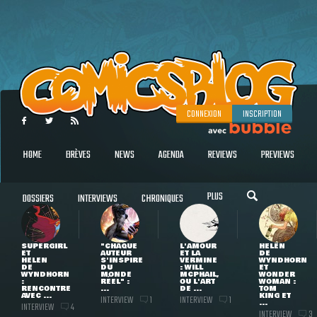
CONNEXION
INSCRIPTION
HOME
BRÈVES
NEWS
AGENDA
REVIEWS
PREVIEWS
PLUS
DOSSIERS
INTERVIEWS
CHRONIQUES
SUPERGIRL
"CHAQUE
L'AMOUR
HELEN
ET
AUTEUR
ET LA
DE
HELEN
S'INSPIRE
VERMINE
WYNDHORN
DE
DU
: WILL
ET
WYNDHORN
MONDE
MCPHAIL,
WONDER
:
RÉEL" :
OU L'ART
WOMAN :
RENCONTRE
...
DE ...
TOM
AVEC ...
KING ET
INTERVIEW
INTERVIEW
1
1
...
INTERVIEW
4
INTERVIEW
3