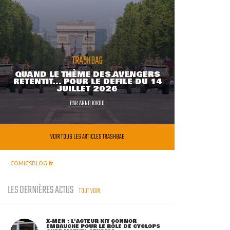
TRASHBAG
QUAND LE THÈME DES AVENGERS
RETENTIT... POUR LE DÉFILÉ DU 14
JUILLET 2026
PAR
ARNO KIKOO
VOIR TOUS LES ARTICLES TRASHBAG
COMICSBLOG.fr
LES DERNIÈRES ACTUS
TOUT VOIR
X-MEN : L'ACTEUR KIT CONNOR
EMBAUCHÉ POUR LE RÔLE DE CYCLOPS