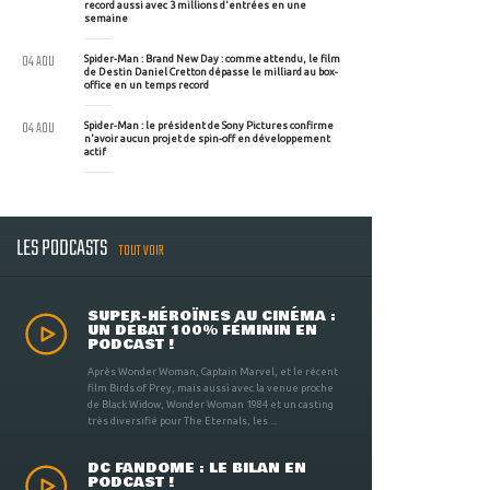
record aussi avec 3 millions d'entrées en une
semaine
04 AOU
Spider-Man : Brand New Day : comme attendu, le film
de Destin Daniel Cretton dépasse le milliard au box-
office en un temps record
04 AOU
Spider-Man : le président de Sony Pictures confirme
n'avoir aucun projet de spin-off en développement
actif
LES PODCASTS
TOUT VOIR
SUPER-HÉROÏNES AU CINÉMA :
UN DÉBAT 100% FÉMININ EN
PODCAST !
Après Wonder Woman, Captain Marvel, et le récent
film Birds of Prey, mais aussi avec la venue proche
de Black Widow, Wonder Woman 1984 et un casting
très diversifié pour The Eternals, les ...
DC FANDOME : LE BILAN EN
PODCAST !