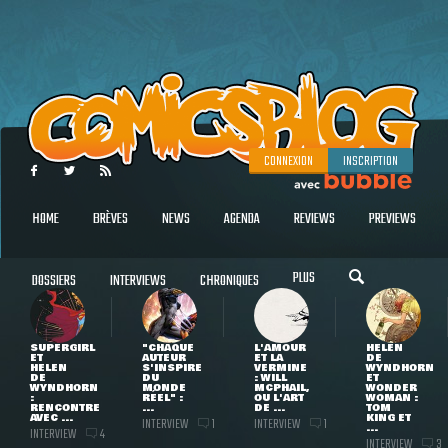
CONNEXION
INSCRIPTION
HOME
BRÈVES
NEWS
AGENDA
REVIEWS
PREVIEWS
PLUS
DOSSIERS
INTERVIEWS
CHRONIQUES
SUPERGIRL
"CHAQUE
L'AMOUR
HELEN
ET
AUTEUR
ET LA
DE
HELEN
S'INSPIRE
VERMINE
WYNDHORN
DE
DU
: WILL
ET
WYNDHORN
MONDE
MCPHAIL,
WONDER
:
RÉEL" :
OU L'ART
WOMAN :
RENCONTRE
...
DE ...
TOM
AVEC ...
KING ET
INTERVIEW
INTERVIEW
1
1
...
INTERVIEW
4
INTERVIEW
3