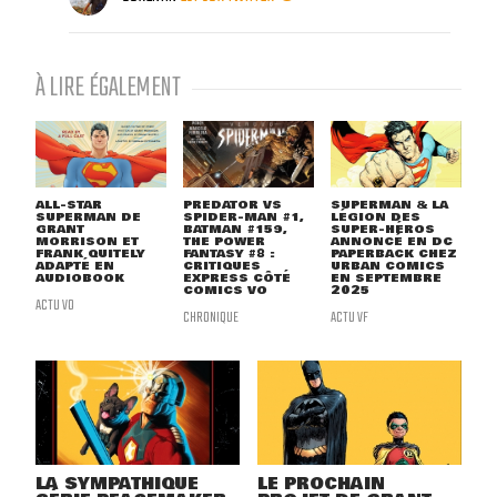
À LIRE ÉGALEMENT
ALL-STAR
PREDATOR VS
SUPERMAN & LA
SUPERMAN DE
SPIDER-MAN #1,
LÉGION DES
GRANT
BATMAN #159,
SUPER-HÉROS
MORRISON ET
THE POWER
ANNONCÉ EN DC
FRANK QUITELY
FANTASY #8 :
PAPERBACK CHEZ
ADAPTÉ EN
CRITIQUES
URBAN COMICS
AUDIOBOOK
EXPRESS CÔTÉ
EN SEPTEMBRE
COMICS VO
2025
ACTU VO
CHRONIQUE
ACTU VF
LA SYMPATHIQUE
LE PROCHAIN