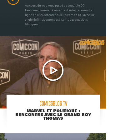
Au cours du weekend passé se tenait le DC
Fandome, premier évènement intégralement en
ligne et 100% consacré aux univers de DC, avec un
angle définitivement axé sur les adaptations
filmiques ...
COMICSBLOG TV
MARVEL ET POLITIQUE :
RENCONTRE AVEC LE GRAND ROY
THOMAS