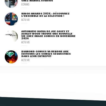
CHEZ MARVEL STUDIOS
ECRANS
RINGO AWARDS 2026 : DÉCOUVREZ
L'ENSEMBLE DE LA SÉLECTION !
ACTU VO
AUTOMATIC KAFKA DE JOE CASEY ET
ASHLEY WOOD TROUVE UNE NOUVELLE
VIE CHEZ IMAGE COMICS EN NOVEMBRE
2026
ACTU VO
DIAMOND COMICS VA RENDRE AUX
ÉDITEURS LES COMICS SÉQUESTRÉS
DANS LEUR ENTREPÔT
ACTU VO