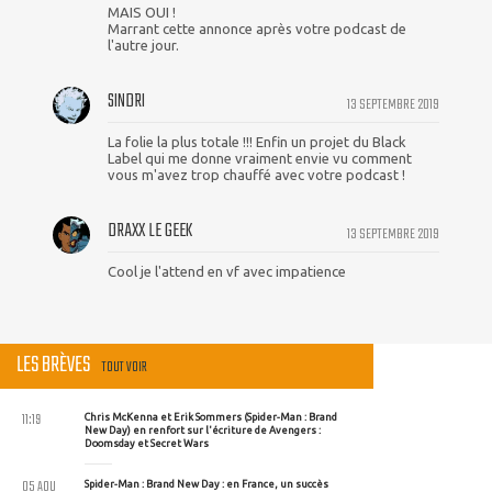
MAIS OUI !
Marrant cette annonce après votre podcast de
l'autre jour.
SINDRI
13 SEPTEMBRE 2019
La folie la plus totale !!! Enfin un projet du Black
Label qui me donne vraiment envie vu comment
vous m'avez trop chauffé avec votre podcast !
DRAXX LE GEEK
13 SEPTEMBRE 2019
Cool je l'attend en vf avec impatience
LES BRÈVES
TOUT VOIR
11:19
Chris McKenna et Erik Sommers (Spider-Man : Brand
New Day) en renfort sur l'écriture de Avengers :
Doomsday et Secret Wars
05 AOU
Spider-Man : Brand New Day : en France, un succès