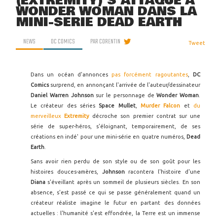
(EXTREMITY) S'ATTAQUE À
WONDER WOMAN DANS LA
MINI-SÉRIE DEAD EARTH
NEWS
DC COMICS
PAR
CORENTIN
Tweet
Dans un océan d'annonces
pas forcément ragoutantes
,
DC
Comics
surprend, en annonçant l'arrivée de l'auteur/dessinateur
Daniel Warren Johnson
sur le personnage de
Wonder Woman
.
Le créateur des séries
Space Mullet
,
Murder Falcon
et
du
merveilleux
Extremity
décroche son premier contrat sur une
série de super-héros, s'éloignant, temporairement, de ses
créations en indé' pour une mini-série en quatre numéros,
Dead
Earth
.
Sans avoir rien perdu de son style ou de son goût pour les
histoires douces-amères,
Johnson
racontera l'histoire d'une
Diana
s'éveillant après un sommeil de plusieurs siècles. En son
absence, s'est passé ce qui se passe généralement quand un
créateur réaliste imagine le futur en partant des données
actuelles : l'humanité s'est effondrée, la Terre est un immense