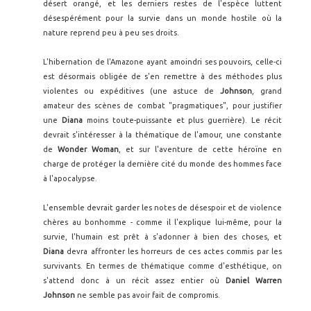
désert orangé, et les derniers restes de l'espèce luttent
désespérément pour la survie dans un monde hostile où la
nature reprend peu à peu ses droits.
L'hibernation de l'Amazone ayant amoindri ses pouvoirs, celle-ci
est désormais obligée de s'en remettre à des méthodes plus
violentes ou expéditives (une astuce de
Johnson
, grand
amateur des scènes de combat "pragmatiques", pour justifier
une
Diana
moins toute-puissante et plus guerrière). Le récit
devrait s'intéresser à la thématique de l'amour, une constante
de
Wonder Woman
, et sur l'aventure de cette héroïne en
charge de protéger la dernière cité du monde des hommes face
à l'apocalypse.
L'ensemble devrait garder les notes de désespoir et de violence
chères au bonhomme - comme il l'explique lui-même, pour la
survie, l'humain est prêt à s'adonner à bien des choses, et
Diana
devra affronter les horreurs de ces actes commis par les
survivants. En termes de thématique comme d'esthétique, on
s'attend donc à un récit assez entier où
Daniel Warren
Johnson
ne semble pas avoir fait de compromis.