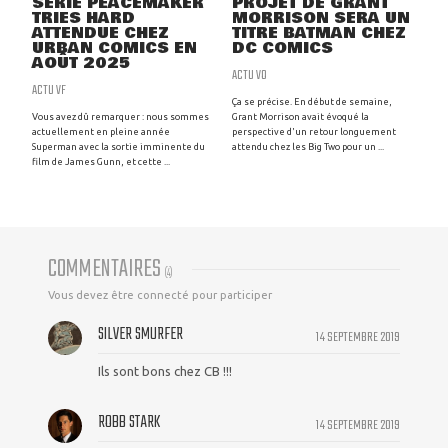
SÉRIE PEACEMAKER
PROJET DE GRANT
TRIES HARD
MORRISON SERA UN
ATTENDUE CHEZ
TITRE BATMAN CHEZ
URBAN COMICS EN
DC COMICS
AOÛT 2025
ACTU VO
ACTU VF
Ça se précise. En début de semaine,
Vous avez dû remarquer : nous sommes
Grant Morrison avait évoqué la
actuellement en pleine année
perspective d'un retour longuement
Superman avec la sortie imminente du
attendu chez les Big Two pour un ...
film de James Gunn, et cette ...
COMMENTAIRES
(
4
)
Vous devez être connecté pour participer
SILVER SMURFER
14 SEPTEMBRE 2019
Ils sont bons chez CB !!!
ROBB STARK
14 SEPTEMBRE 2019