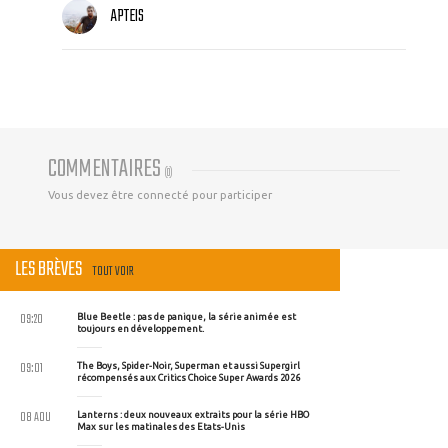
APTEIS
COMMENTAIRES
(
0
)
Vous devez être connecté pour participer
LES BRÈVES
TOUT VOIR
09:20
Blue Beetle : pas de panique, la série animée est
toujours en développement.
09:01
The Boys, Spider-Noir, Superman et aussi Supergirl
récompensés aux Critics Choice Super Awards 2026
08 AOU
Lanterns : deux nouveaux extraits pour la série HBO
Max sur les matinales des Etats-Unis