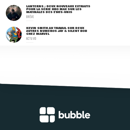
LANTERNS : DEUX NOUVEAUX EXTRAITS
POUR LA SÉRIE HBO MAX SUR LES
MATINALES DES ETATS-UNIS
BRÈVE
KEVIN SMITH AU TRAVAIL SUR DEUX
AUTRES NUMÉROS JAY & SILENT BOB
CHEZ MARVEL
ACTU VO