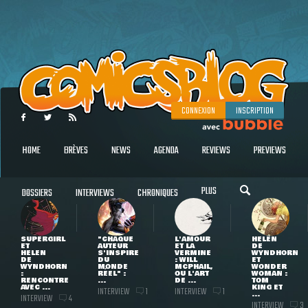
CONNEXION
INSCRIPTION
HOME
BRÈVES
NEWS
AGENDA
REVIEWS
PREVIEWS
PLUS
DOSSIERS
INTERVIEWS
CHRONIQUES
SUPERGIRL
"CHAQUE
L'AMOUR
HELEN
ET
AUTEUR
ET LA
DE
HELEN
S'INSPIRE
VERMINE
WYNDHORN
DE
DU
: WILL
ET
WYNDHORN
MONDE
MCPHAIL,
WONDER
:
RÉEL" :
OU L'ART
WOMAN :
RENCONTRE
...
DE ...
TOM
AVEC ...
KING ET
INTERVIEW
INTERVIEW
1
1
...
INTERVIEW
4
INTERVIEW
3