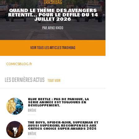
TRASHBAG
QUAND LE THÈME DES AVENGERS
RETENTIT... POUR LE DÉFILÉ DU 14
JUILLET 2026
PAR
ARNO KIKOO
VOIR TOUS LES ARTICLES TRASHBAG
COMICSBLOG.fr
LES DERNIÈRES ACTUS
TOUT VOIR
BLUE BEETLE : PAS DE PANIQUE, LA
SÉRIE ANIMÉE EST TOUJOURS EN
DÉVELOPPEMENT.
BRÈVE
THE BOYS, SPIDER-NOIR, SUPERMAN ET
AUSSI SUPERGIRL RÉCOMPENSÉS AUX
CRITICS CHOICE SUPER AWARDS 2026
BRÈVE