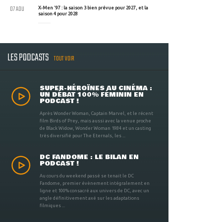
07 AOU
X-Men '97 : la saison 3 bien prévue pour 2027, et la
saison 4 pour 2028
LES PODCASTS
TOUT VOIR
SUPER-HÉROÏNES AU CINÉMA :
UN DÉBAT 100% FÉMININ EN
PODCAST !
Après Wonder Woman, Captain Marvel, et le récent
film Birds of Prey, mais aussi avec la venue proche
de Black Widow, Wonder Woman 1984 et un casting
très diversifié pour The Eternals, les ...
DC FANDOME : LE BILAN EN
PODCAST !
Au cours du weekend passé se tenait le DC
Fandome, premier évènement intégralement en
ligne et 100% consacré aux univers de DC, avec un
angle définitivement axé sur les adaptations
filmiques ...