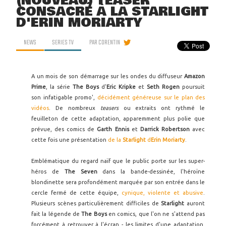
(NOUVEAU) TEASER
CONSACRÉ À LA STARLIGHT
D'ERIN MORIARTY
NEWS
SERIES TV
PAR
CORENTIN
A un mois de son démarrage sur les ondes du diffuseur
Amazon
Prime
, la série
The Boys
d'
Eric Kripke
et
Seth Rogen
poursuit
son infatigable promo',
décidément généreuse sur le plan des
vidéos
. De nombreux
teasers
ou extraits ont rythmé le
feuilleton de cette adaptation, apparemment plus polie que
prévue, des comics de
Garth Ennis
et
Darrick Robertson
avec
cette fois une présentation
de la
Starlight
d
Erin Moriarty
.
Emblématique du regard naïf que le public porte sur les super-
héros de
The Seven
dans la bande-dessinée, l'héroïne
blondinette sera profondément marquée par son entrée dans le
cercle fermé de cette équipe,
cynique, violente et abusive
.
Plusieurs scènes particulièrement difficiles de
Starlight
auront
fait la légende de
The Boys
en comics, que l'on ne s'attend pas
forcément à retrouver à l'écran - les limites d'une adaptation,