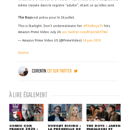
même classée dans le registre "adulte", étant ce qu'elles sont.
The Boys
est prévu pour le 26 juillet.
This is Starlight. Don't underestimate her.
#TheBoysTV
hits
Amazon Prime Video July 26.
pic.twitter.com/RCpOsD3TWJ
— Amazon Prime Video US (@PrimeVideo)
24 juin 2019
Source
CORENTIN
EST SUR TWITTER
À LIRE ÉGALEMENT
COMIC CON
VOUGHT RISING :
THE BOYS : JARED
FRANCE 2025 :
LA PRÉQUELLE DE
PADALECKI ET