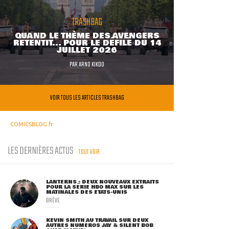
TRASHBAG
QUAND LE THÈME DES AVENGERS
RETENTIT... POUR LE DÉFILÉ DU 14
JUILLET 2026
PAR
ARNO KIKOO
VOIR TOUS LES ARTICLES TRASHBAG
COMICSBLOG.fr
LES DERNIÈRES ACTUS
TOUT VOIR
LANTERNS : DEUX NOUVEAUX EXTRAITS
POUR LA SÉRIE HBO MAX SUR LES
MATINALES DES ETATS-UNIS
BRÈVE
KEVIN SMITH AU TRAVAIL SUR DEUX
AUTRES NUMÉROS JAY & SILENT BOB