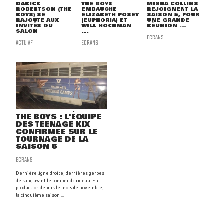
DARICK
THE BOYS
MISHA COLLINS
ROBERTSON (THE
EMBAUCHE
REJOIGNENT LA
BOYS) SE
ELIZABETH POSEY
SAISON 5, POUR
RAJOUTE AUX
(EUPHORIA) ET
UNE GRANDE
INVITÉS DU
WILL HOCHMAN
RÉUNION ...
SALON
...
ECRANS
ACTU VF
ECRANS
THE BOYS : L'ÉQUIPE
DES TEENAGE KIX
CONFIRMÉE SUR LE
TOURNAGE DE LA
SAISON 5
ECRANS
Dernière ligne droite, dernières gerbes
de sang avant le tomber de rideau. En
production depuis le mois de novembre,
la cinquième saison ...