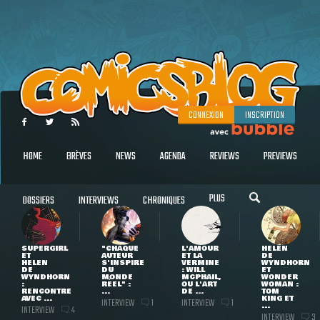
CONNEXION
INSCRIPTION
HOME
BRÈVES
NEWS
AGENDA
REVIEWS
PREVIEWS
PLUS
DOSSIERS
INTERVIEWS
CHRONIQUES
SUPERGIRL
"CHAQUE
L'AMOUR
HELEN
ET
AUTEUR
ET LA
DE
HELEN
S'INSPIRE
VERMINE
WYNDHORN
DE
DU
: WILL
ET
WYNDHORN
MONDE
MCPHAIL,
WONDER
:
RÉEL" :
OU L'ART
WOMAN :
RENCONTRE
...
DE ...
TOM
AVEC ...
KING ET
INTERVIEW
INTERVIEW
1
1
...
INTERVIEW
4
INTERVIEW
3