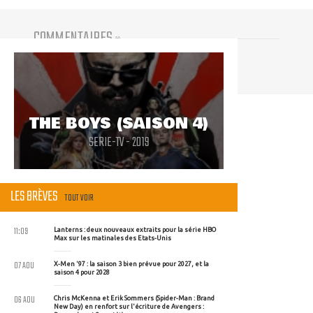
COMMENTAIRES
(
0
)
Vous devez être connecté pour participer
THE BOYS (SAISON 4)
SERIE-TV - 2019
LES BRÈVES
TOUT VOIR
11:09
Lanterns : deux nouveaux extraits pour la série HBO
Max sur les matinales des Etats-Unis
07 AOU
X-Men '97 : la saison 3 bien prévue pour 2027, et la
saison 4 pour 2028
06 AOU
Chris McKenna et Erik Sommers (Spider-Man : Brand
New Day) en renfort sur l'écriture de Avengers :