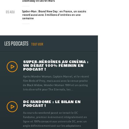
Doomsday et Secret Wars
05 AOU
Spider-Man : Brand New Day : en France, un succès
record aussi avec 3 millions d'entrées en une
semaine
LES PODCASTS
TOUT VOIR
SUPER-HÉROÏNES AU CINÉMA :
UN DÉBAT 100% FÉMININ EN
PODCAST !
Après Wonder Woman, Captain Marvel, et le récent
film Birds of Prey, mais aussi avec la venue proche
de Black Widow, Wonder Woman 1984 et un casting
très diversifié pour The Eternals, les ...
DC FANDOME : LE BILAN EN
PODCAST !
Au cours du weekend passé se tenait le DC
Fandome, premier évènement intégralement en
ligne et 100% consacré aux univers de DC, avec un
angle définitivement axé sur les adaptations