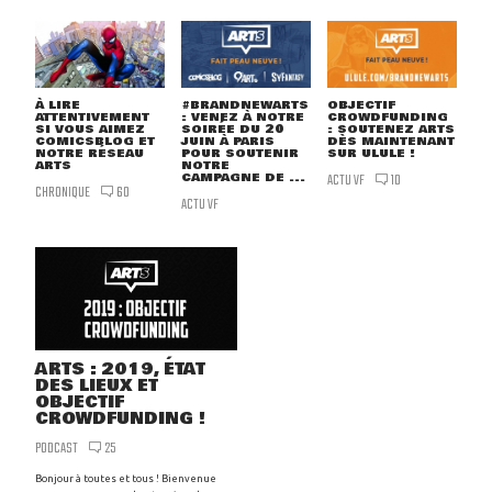
À LIRE
#BRANDNEWARTS
OBJECTIF
ATTENTIVEMENT
: VENEZ À NOTRE
CROWDFUNDING
SI VOUS AIMEZ
SOIRÉE DU 20
: SOUTENEZ ARTS
COMICSBLOG ET
JUIN À PARIS
DÈS MAINTENANT
NOTRE RÉSEAU
POUR SOUTENIR
SUR ULULE !
ARTS
NOTRE
CAMPAGNE DE ...
ACTU VF
10
CHRONIQUE
60
ACTU VF
ARTS : 2019, ÉTAT
DES LIEUX ET
OBJECTIF
CROWDFUNDING !
PODCAST
25
Bonjour à toutes et tous ! Bienvenue