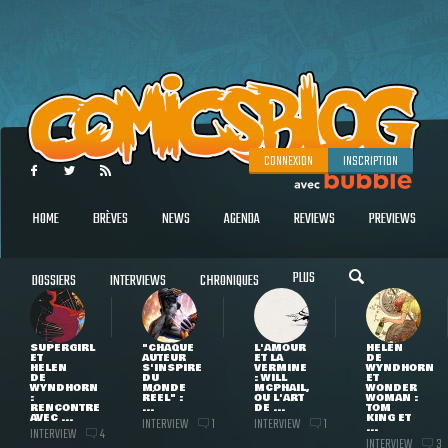
CONNEXION
INSCRIPTION
HOME
BRÈVES
NEWS
AGENDA
REVIEWS
PREVIEWS
PLUS
DOSSIERS
INTERVIEWS
CHRONIQUES
SUPERGIRL
"CHAQUE
L'AMOUR
HELEN
ET
AUTEUR
ET LA
DE
HELEN
S'INSPIRE
VERMINE
WYNDHORN
DE
DU
: WILL
ET
WYNDHORN
MONDE
MCPHAIL,
WONDER
:
RÉEL" :
OU L'ART
WOMAN :
RENCONTRE
...
DE ...
TOM
AVEC ...
KING ET
INTERVIEW
INTERVIEW
1
1
...
INTERVIEW
4
INTERVIEW
3