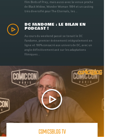
film Birds of Prey, mais aussi avec la venue proche
de Black Widow, Wonder Woman 1984 et un casting
très diversifié pour The Eternals, les ...
DC FANDOME : LE BILAN EN
PODCAST !
Au cours du weekend passé se tenait le DC
Fandome, premier évènement intégralement en
ligne et 100% consacré aux univers de DC, avec un
angle définitivement axé sur les adaptations
filmiques ...
COMICSBLOG TV