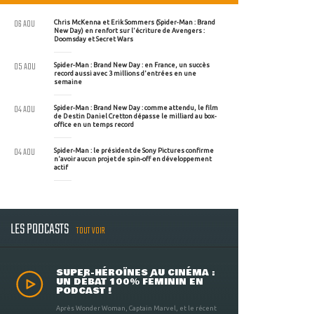
06 AOU
Chris McKenna et Erik Sommers (Spider-Man : Brand
New Day) en renfort sur l'écriture de Avengers :
Doomsday et Secret Wars
05 AOU
Spider-Man : Brand New Day : en France, un succès
record aussi avec 3 millions d'entrées en une
semaine
04 AOU
Spider-Man : Brand New Day : comme attendu, le film
de Destin Daniel Cretton dépasse le milliard au box-
office en un temps record
04 AOU
Spider-Man : le président de Sony Pictures confirme
n'avoir aucun projet de spin-off en développement
actif
LES PODCASTS
TOUT VOIR
SUPER-HÉROÏNES AU CINÉMA :
UN DÉBAT 100% FÉMININ EN
PODCAST !
Après Wonder Woman, Captain Marvel, et le récent