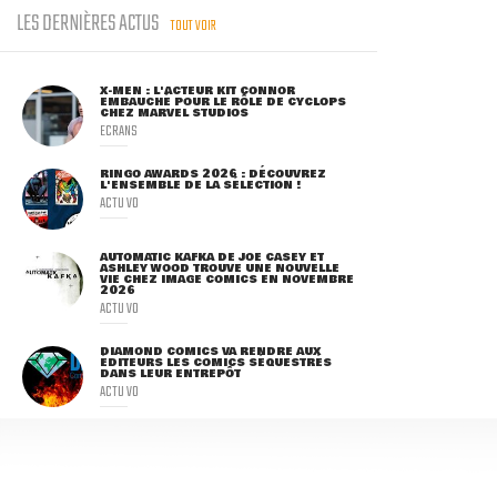
LES DERNIÈRES ACTUS
TOUT VOIR
X-MEN : L'ACTEUR KIT CONNOR
EMBAUCHÉ POUR LE RÔLE DE CYCLOPS
CHEZ MARVEL STUDIOS
ECRANS
RINGO AWARDS 2026 : DÉCOUVREZ
L'ENSEMBLE DE LA SÉLECTION !
ACTU VO
AUTOMATIC KAFKA DE JOE CASEY ET
ASHLEY WOOD TROUVE UNE NOUVELLE
VIE CHEZ IMAGE COMICS EN NOVEMBRE
2026
ACTU VO
DIAMOND COMICS VA RENDRE AUX
ÉDITEURS LES COMICS SÉQUESTRÉS
DANS LEUR ENTREPÔT
ACTU VO