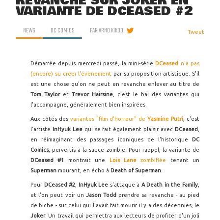
REVANCHE SUR JOKER EN
VARIANTE DE DCEASED #2
NEWS
DC COMICS
PAR
ARNO KIKOO
Tweet
Démarrée depuis mercredi passé, la mini-série
DCeased
n'a pas
(encore) su créer l'évènement
par sa proposition artistique. S'il
est une chose qu'on ne peut en revanche enlever au titre de
Tom Taylor
et
Trevor Hairsine
, c'est le bal des variantes qui
l'accompagne, généralement bien inspirées.
Aux côtés des
variantes "film d'horreur" de
Yasmine Putri
, c'est
l'artiste
InHyuk Lee
qui se fait également plaisir avec
DCeased
,
en réimaginant des passages iconiques de l'historique
DC
Comics
, pervertis à la sauce zombie. Pour rappel, la variante de
DCeased #1
montrait une
Lois Lane
zombifiée
tenant un
Superman
mourant, en écho à
Death of Superman
.
Pour
DCeased #2
,
InHyuk Lee
s'attaque à
A Death in the Family
,
et l'on peut voir un
Jason Todd
prendre sa revanche - au pied
de biche - sur celui qui l'avait fait mourir il y a des décennies, le
Joker
. Un travail qui permettra aux lecteurs de profiter d'un joli