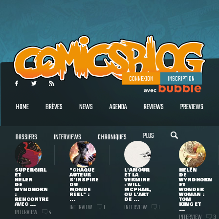
CONNEXION
INSCRIPTION
HOME
BRÈVES
NEWS
AGENDA
REVIEWS
PREVIEWS
PLUS
DOSSIERS
INTERVIEWS
CHRONIQUES
SUPERGIRL
"CHAQUE
L'AMOUR
HELEN
ET
AUTEUR
ET LA
DE
HELEN
S'INSPIRE
VERMINE
WYNDHORN
DE
DU
: WILL
ET
WYNDHORN
MONDE
MCPHAIL,
WONDER
:
RÉEL" :
OU L'ART
WOMAN :
RENCONTRE
...
DE ...
TOM
AVEC ...
KING ET
INTERVIEW
INTERVIEW
1
1
...
INTERVIEW
4
INTERVIEW
3