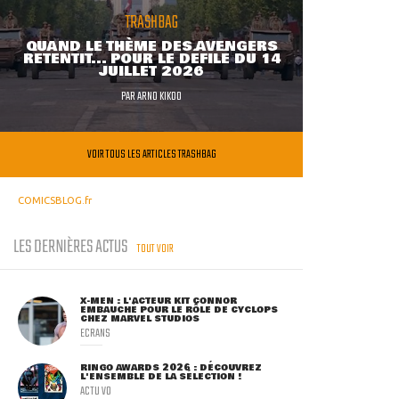
TRASHBAG
QUAND LE THÈME DES AVENGERS
RETENTIT... POUR LE DÉFILÉ DU 14
JUILLET 2026
PAR
ARNO KIKOO
VOIR TOUS LES ARTICLES TRASHBAG
COMICSBLOG.fr
LES DERNIÈRES ACTUS
TOUT VOIR
X-MEN : L'ACTEUR KIT CONNOR
EMBAUCHÉ POUR LE RÔLE DE CYCLOPS
CHEZ MARVEL STUDIOS
ECRANS
RINGO AWARDS 2026 : DÉCOUVREZ
L'ENSEMBLE DE LA SÉLECTION !
ACTU VO