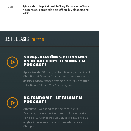
04 AOU
Spider-Man : le président de Sony Pictures confirme
n'avoir aucun projet de spin-off en développement
actif
LES PODCASTS
TOUT VOIR
SUPER-HÉROÏNES AU CINÉMA :
UN DÉBAT 100% FÉMININ EN
PODCAST !
Après Wonder Woman, Captain Marvel, et le récent
film Birds of Prey, mais aussi avec la venue proche
de Black Widow, Wonder Woman 1984 et un casting
très diversifié pour The Eternals, les ...
DC FANDOME : LE BILAN EN
PODCAST !
Au cours du weekend passé se tenait le DC
Fandome, premier évènement intégralement en
ligne et 100% consacré aux univers de DC, avec un
angle définitivement axé sur les adaptations
filmiques ...