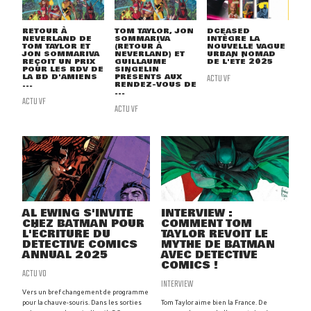
RETOUR À
TOM TAYLOR, JON
DCEASED
NEVERLAND DE
SOMMARIVA
INTÈGRE LA
TOM TAYLOR ET
(RETOUR À
NOUVELLE VAGUE
JON SOMMARIVA
NEVERLAND) ET
URBAN NOMAD
REÇOIT UN PRIX
GUILLAUME
DE L'ÉTÉ 2025
POUR LES RDV DE
SINGELIN
LA BD D'AMIENS
PRÉSENTS AUX
ACTU VF
...
RENDEZ-VOUS DE
...
ACTU VF
ACTU VF
AL EWING S'INVITE
INTERVIEW :
CHEZ BATMAN POUR
COMMENT TOM
L'ÉCRITURE DU
TAYLOR REVOIT LE
DETECTIVE COMICS
MYTHE DE BATMAN
ANNUAL 2025
AVEC DETECTIVE
COMICS !
ACTU VO
INTERVIEW
Vers un bref changement de programme
pour la chauve-souris. Dans les sorties
Tom Taylor aime bien la France. De