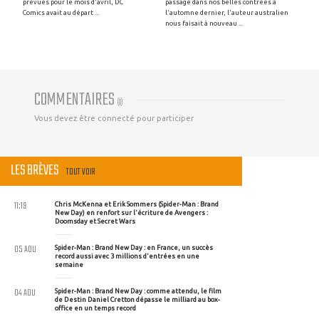
prévues pour le mois d'avril, DC
passage dans nos belles contrées à
Comics avait au départ ...
l'automne dernier, l'auteur australien
nous faisait à nouveau ...
COMMENTAIRES
(
0
)
Vous devez être connecté pour participer
LES BRÈVES
TOUT VOIR
11:19
Chris McKenna et Erik Sommers (Spider-Man : Brand
New Day) en renfort sur l'écriture de Avengers :
Doomsday et Secret Wars
05 AOU
Spider-Man : Brand New Day : en France, un succès
record aussi avec 3 millions d'entrées en une
semaine
04 AOU
Spider-Man : Brand New Day : comme attendu, le film
de Destin Daniel Cretton dépasse le milliard au box-
office en un temps record