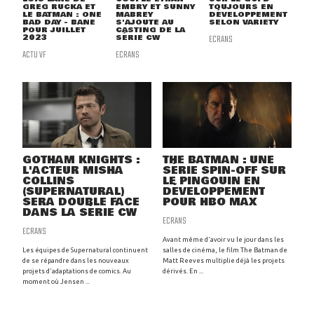
GREG RUCKA ET
EMBRY ET SUNNY
TOUJOURS EN
LE BATMAN : ONE
MABREY
DÉVELOPPEMENT
BAD DAY - BANE
S'AJOUTE AU
SELON VARIETY
POUR JUILLET
CASTING DE LA
2023
SÉRIE CW
ECRANS
ACTU VF
ECRANS
GOTHAM KNIGHTS :
THE BATMAN : UNE
L'ACTEUR MISHA
SÉRIE SPIN-OFF SUR
COLLINS
LE PINGOUIN EN
(SUPERNATURAL)
DÉVELOPPEMENT
SERA DOUBLE FACE
POUR HBO MAX
DANS LA SÉRIE CW
ECRANS
ECRANS
Avant même d'avoir vu le jour dans les
Les équipes de Supernatural continuent
salles de cinéma, le film The Batman de
de se répandre dans les nouveaux
Matt Reeves multiplie déjà les projets
projets d'adaptations de comics. Au
dérivés. En ...
moment où Jensen ...