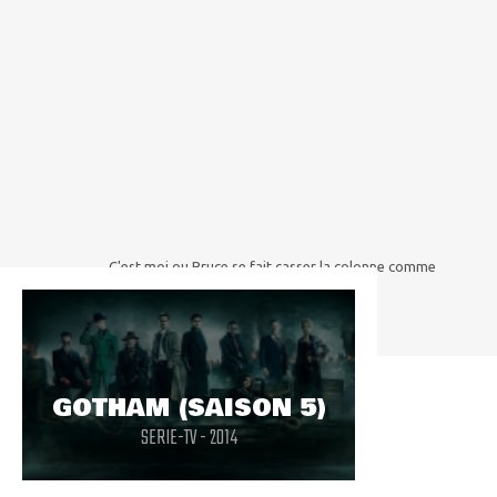
C'est moi ou Bruce se fait casser la colonne comme
dans Knightfall?
GOTHAM (SAISON 5)
SERIE-TV - 2014