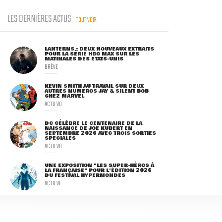
LES DERNIÈRES ACTUS
TOUT VOIR
LANTERNS : DEUX NOUVEAUX EXTRAITS
POUR LA SÉRIE HBO MAX SUR LES
MATINALES DES ETATS-UNIS
BRÈVE
KEVIN SMITH AU TRAVAIL SUR DEUX
AUTRES NUMÉROS JAY & SILENT BOB
CHEZ MARVEL
ACTU VO
DC CÉLÈBRE LE CENTENAIRE DE LA
NAISSANCE DE JOE KUBERT EN
SEPTEMBRE 2026 AVEC TROIS SORTIES
SPÉCIALES
ACTU VO
UNE EXPOSITION "LES SUPER-HÉROS À
LA FRANÇAISE" POUR L'ÉDITION 2026
DU FESTIVAL HYPERMONDES
ACTU VF