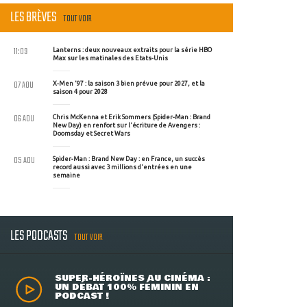
LES BRÈVES
TOUT VOIR
11:09
Lanterns : deux nouveaux extraits pour la série HBO
Max sur les matinales des Etats-Unis
07 AOU
X-Men '97 : la saison 3 bien prévue pour 2027, et la
saison 4 pour 2028
06 AOU
Chris McKenna et Erik Sommers (Spider-Man : Brand
New Day) en renfort sur l'écriture de Avengers :
Doomsday et Secret Wars
05 AOU
Spider-Man : Brand New Day : en France, un succès
record aussi avec 3 millions d'entrées en une
semaine
LES PODCASTS
TOUT VOIR
SUPER-HÉROÏNES AU CINÉMA :
UN DÉBAT 100% FÉMININ EN
PODCAST !