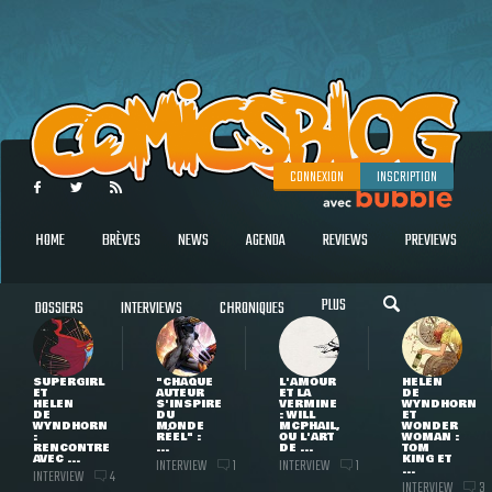
CONNEXION
INSCRIPTION
HOME
BRÈVES
NEWS
AGENDA
REVIEWS
PREVIEWS
PLUS
DOSSIERS
INTERVIEWS
CHRONIQUES
SUPERGIRL
"CHAQUE
L'AMOUR
HELEN
ET
AUTEUR
ET LA
DE
HELEN
S'INSPIRE
VERMINE
WYNDHORN
DE
DU
: WILL
ET
WYNDHORN
MONDE
MCPHAIL,
WONDER
:
RÉEL" :
OU L'ART
WOMAN :
RENCONTRE
...
DE ...
TOM
AVEC ...
KING ET
INTERVIEW
INTERVIEW
1
1
...
INTERVIEW
4
INTERVIEW
3