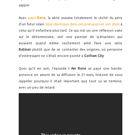
zapper.
Avec
papa
Bane
, la série assume totalement le cliché du père
d'un futur vilain
déjà identique dans ses pratiques et son style
à
celui qu'il enfantera plus tard. Ce qui est soi une réflexion osée
sur le déterminisme, soit une paresse de scénaristes qui
auraient quand même vachement aimé faire une série
Batman
plutôt que de se contenter des origines, où personne
d'intéressant ne s'était encore pointé à
Gotham City
.
Quoi qu'il en soit, l'épisode
I Am Bane
se paye une bande-
annonce en amont de sa diffusion le 21 mars, histoire de vous
rappeler pourquoi il était important que tout ça se termine,
avec un peu de retard.