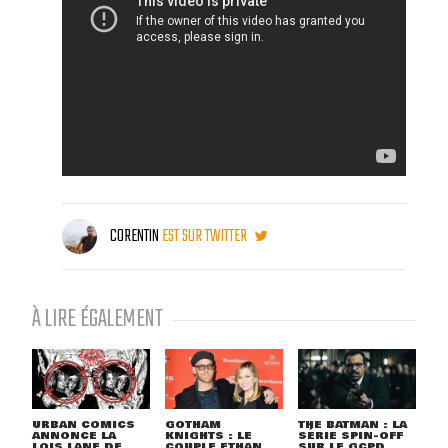
CORENTIN
EST SUR TWITTER
À LIRE ÉGALEMENT
URBAN COMICS
GOTHAM
THE BATMAN : LA
ANNONCE LA
KNIGHTS : LE
SÉRIE SPIN-OFF
LOIS LANE DE
COUPLE ETHAN
SUR LE GCPD