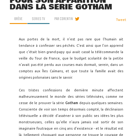
POUR SON APPARITION
DANS LA SÉRIE GOTHAM
BRÈVE
SERIES TV
PAR
CORENTIN
Tweet
Aux portes de la mort, il n'est pas rare que l'humain ait
tendance à confesser ses péchés. C'est ainsi que l'on apprend
que c'était bien grand-papy qui avait cassé la télécommande la
veille du Tour de France, que le budget scolarité de la petite
n'avait pas été perdu aux courses mais dormait, serein, dans un
comptes aux Îles Caïmans, et que toute la famille avait des
origines polonaises sans le savoir.
Ces tristes confessions de dernière minute affectent
malheureusement le monde des séries télévisées, comme ne
cesse de le prouver la série
Gotham
depuis quelques semaines.
Consciente de voir son temps désormais compté, la déclinaison
télévisuelle a décidé d'asséner à son public ses idées les plus
monstrueuses, celles qu'elle n'aura jamais osé sortir de son
imaginaire foutraque en cinq ans d'existence - et le résultat est
là, tellement choquant que personne ne trouve le courage de