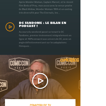
Après Wonder Woman, Captain Marvel, et le récent
film Birds of Prey, mais aussi avec la venue proche
de Black Widow, Wonder Woman 1984 et un casting
très diversifié pour The Eternals, les ...
DC FANDOME : LE BILAN EN
PODCAST !
Au cours du weekend passé se tenait le DC
Fandome, premier évènement intégralement en
ligne et 100% consacré aux univers de DC, avec un
angle définitivement axé sur les adaptations
filmiques ...