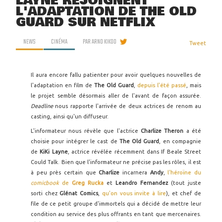
LAYNE REJOIGNENT
L'ADAPTATION DE THE OLD
GUARD SUR NETFLIX
NEWS
CINÉMA
PAR
ARNO KIKOO
Tweet
Il aura encore fallu patienter pour avoir quelques nouvelles de
l'adaptation en film de
The Old Guard
,
depuis l'été passé
, mais
le projet semble désormais aller de l'avant de façon assurée.
Deadline
nous rapporte l'arrivée de deux actrices de renom au
casting, ainsi qu'un diffuseur.
L'informateur nous révèle que l'actrice
Charlize Theron
a été
choisie pour intégrer le cast de
The Old Guard
, en compagnie
de
KiKi Layne
, actrice révélée récemment dans If Beale Street
Could Talk. Bien que l'informateur ne précise pas les rôles, il est
à peu près certain que
Charlize
incarnera
Andy
,
l'héroïne du
comicbook
de
Greg Rucka
et
Leandro Fernandez
(tout juste
sorti chez
Glénat Comics
,
qu'on vous invite à lire
), et chef de
file de ce petit groupe d'immortels qui a décidé de mettre leur
condition au service des plus offrants en tant que mercenaires.