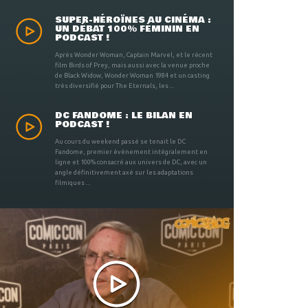
SUPER-HÉROÏNES AU CINÉMA :
UN DÉBAT 100% FÉMININ EN
PODCAST !
Après Wonder Woman, Captain Marvel, et le récent
film Birds of Prey, mais aussi avec la venue proche
de Black Widow, Wonder Woman 1984 et un casting
très diversifié pour The Eternals, les ...
DC FANDOME : LE BILAN EN
PODCAST !
Au cours du weekend passé se tenait le DC
Fandome, premier évènement intégralement en
ligne et 100% consacré aux univers de DC, avec un
angle définitivement axé sur les adaptations
filmiques ...