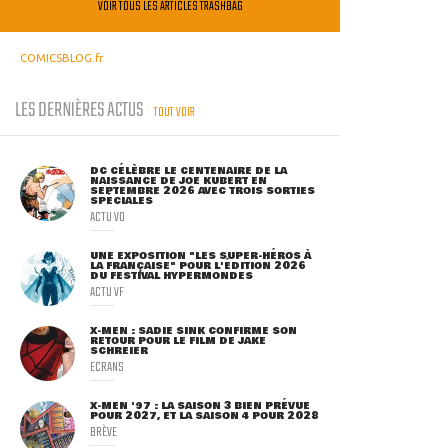
VOIR TOUS LES ARTICLES TRASHBAG
COMICSBLOG.fr
LES DERNIÈRES ACTUS
TOUT VOIR
DC CÉLÈBRE LE CENTENAIRE DE LA
NAISSANCE DE JOE KUBERT EN
SEPTEMBRE 2026 AVEC TROIS SORTIES
SPÉCIALES
ACTU VO
UNE EXPOSITION "LES SUPER-HÉROS À
LA FRANÇAISE" POUR L'ÉDITION 2026
DU FESTIVAL HYPERMONDES
ACTU VF
X-MEN : SADIE SINK CONFIRME SON
RETOUR POUR LE FILM DE JAKE
SCHREIER
ECRANS
X-MEN '97 : LA SAISON 3 BIEN PRÉVUE
POUR 2027, ET LA SAISON 4 POUR 2028
BRÈVE