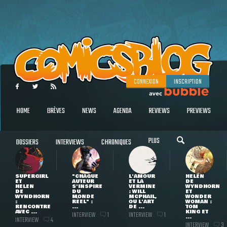
CONNEXION
INSCRIPTION
HOME
BRÈVES
NEWS
AGENDA
REVIEWS
PREVIEWS
PLUS
DOSSIERS
INTERVIEWS
CHRONIQUES
SUPERGIRL
"CHAQUE
L'AMOUR
HELEN
ET
AUTEUR
ET LA
DE
HELEN
S'INSPIRE
VERMINE
WYNDHORN
DE
DU
: WILL
ET
WYNDHORN
MONDE
MCPHAIL,
WONDER
:
RÉEL" :
OU L'ART
WOMAN :
RENCONTRE
...
DE ...
TOM
AVEC ...
KING ET
INTERVIEW
INTERVIEW
1
1
...
INTERVIEW
4
INTERVIEW
3