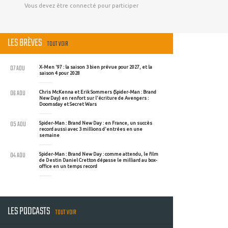
Vous devez être connecté pour participer
LES BRÈVES
TOUT VOIR
07 AOU
X-Men '97 : la saison 3 bien prévue pour 2027, et la
saison 4 pour 2028
06 AOU
Chris McKenna et Erik Sommers (Spider-Man : Brand
New Day) en renfort sur l'écriture de Avengers :
Doomsday et Secret Wars
05 AOU
Spider-Man : Brand New Day : en France, un succès
record aussi avec 3 millions d'entrées en une
semaine
04 AOU
Spider-Man : Brand New Day : comme attendu, le film
de Destin Daniel Cretton dépasse le milliard au box-
office en un temps record
LES PODCASTS
TOUT VOIR