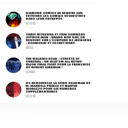
DIAMOND COMICS VA RENDRE AUX
ÉDITEURS LES COMICS SÉQUESTRÉS
DANS LEUR ENTREPÔT
ACTU VO
CHRIS MCKENNA ET ERIK SOMMERS
(SPIDER-MAN : BRAND NEW DAY) EN
RENFORT SUR L'ÉCRITURE DE AVENGERS
: DOOMSDAY ET SECRET WARS
BRÈVE
THE WALKING DEAD : STREETS OF
SURVIVAL : UN BEAT'EM ALL RÉTRO'
FAÇON FINAL FIGHT POUR LA FRANCHISE
DE ROBERT KIRKMAN !
ECRANS
DC RENOUVELLE LA SÉRIE DEADMAN DE
W. MAXWELL PRINCE ET MARTIN
MORAZZO POUR SIX NUMÉROS
SUPPLÉMENTAIRES
ACTU VO