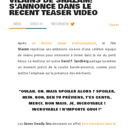
VILAINS DE SHAZAM!
S'ANNONCE DANS LE
RÉCENT TEASER VIDÉO
BRÈVE
SERIES TV
PAR
CORENTIN
Tweet
Après
un dernier
teaser
enthousiasmant
, le film
Shazam
reprécise ses ambitions vis-à-vis d'une célèbre équipe
de vilains prévus pour intervenir à terme dans la vie du petit
héros. Le metteur en scène
David F. Sandberg
partage lui-même
un moment précis de la courte bande-annonce, comme pour
mettre l'emphase sur la présence des méchants.
"OULAH. OH. MAIS SPOILER ALORS ? SPOILER,
HEIN. BON, BEN TU PRÉVIENS, T'ES GENTIL.
MERCI. NON MAIS. JE. INCROYABLE !
INCROYABLE ! N'IMPORTE QUOI !"
Les
Seven Deadly Sins
devraient en effet
être introduits dans le