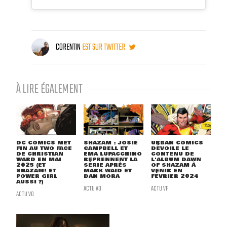
CORENTIN
EST SUR TWITTER
À LIRE ÉGALEMENT
DC COMICS MET
SHAZAM : JOSIE
URBAN COMICS
FIN AU TWO FACE
CAMPBELL ET
DÉVOILE LE
DE CHRISTIAN
EMA LUPACCHINO
CONTENU DE
WARD EN MAI
REPRENNENT LA
L'ALBUM DAWN
2025 (ET
SÉRIE APRÈS
OF SHAZAM À
SHAZAM! ET
MARK WAID ET
VENIR EN
POWER GIRL
DAN MORA
FÉVRIER 2024
AUSSI ?)
ACTU VO
ACTU VF
ACTU VO