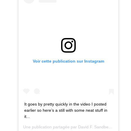
Voir cette publication sur Instagram
It goes by pretty quickly in the video I posted
earlier so here’s a still with some neat stuff in
it...
Une publication partagée par
David F. Sandberg
(@ponysm