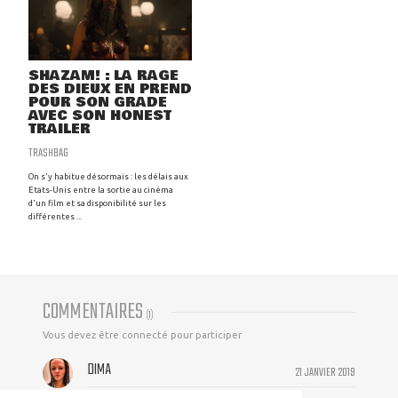
SHAZAM! : LA RAGE
DES DIEUX EN PREND
POUR SON GRADE
AVEC SON HONEST
TRAILER
TRASHBAG
On s'y habitue désormais : les délais aux
Etats-Unis entre la sortie au cinéma
d'un film et sa disponibilité sur les
différentes ...
COMMENTAIRES
(
1
)
Vous devez être connecté pour participer
DIMA
21 JANVIER 2019