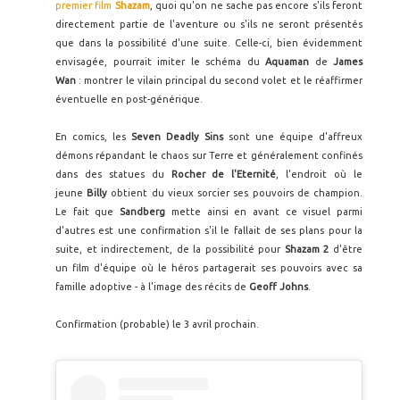
premier film
Shazam
, quoi qu'on ne sache pas encore s'ils feront
directement partie de l'aventure ou s'ils ne seront présentés
que dans la possibilité d'une suite. Celle-ci, bien évidemment
envisagée, pourrait imiter le schéma du
Aquaman
de
James
Wan
: montrer le vilain principal du second volet et le réaffirmer
éventuelle en post-générique.
En comics, les
Seven Deadly Sins
sont une équipe d'affreux
démons répandant le chaos sur Terre et généralement confinés
dans des statues du
Rocher de l'Eternité
, l'endroit où le
jeune
Billy
obtient du vieux sorcier ses pouvoirs de champion.
Le fait que
Sandberg
mette ainsi en avant ce visuel parmi
d'autres est une confirmation s'il le fallait de ses plans pour la
suite, et indirectement, de la possibilité pour
Shazam 2
d'être
un film d'équipe où le héros partagerait ses pouvoirs avec sa
famille adoptive - à l'image des récits de
Geoff Johns
.
Confirmation (probable) le 3 avril prochain.