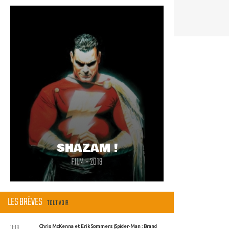
Cool
SHAZAM !
FILM - 2019
LES BRÈVES
TOUT VOIR
11:19
Chris McKenna et Erik Sommers (Spider-Man : Brand