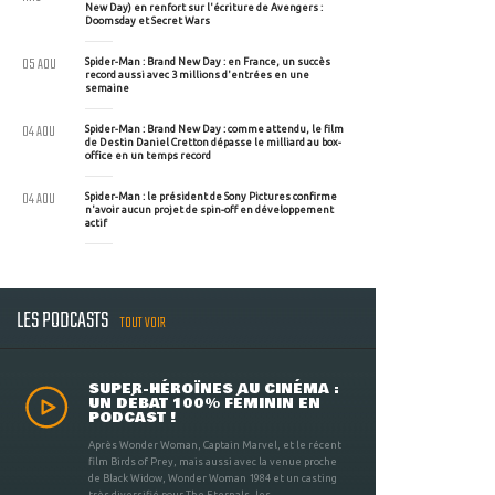
New Day) en renfort sur l'écriture de Avengers :
Doomsday et Secret Wars
05 AOU
Spider-Man : Brand New Day : en France, un succès
record aussi avec 3 millions d'entrées en une
semaine
04 AOU
Spider-Man : Brand New Day : comme attendu, le film
de Destin Daniel Cretton dépasse le milliard au box-
office en un temps record
04 AOU
Spider-Man : le président de Sony Pictures confirme
n'avoir aucun projet de spin-off en développement
actif
LES PODCASTS
TOUT VOIR
SUPER-HÉROÏNES AU CINÉMA :
UN DÉBAT 100% FÉMININ EN
PODCAST !
Après Wonder Woman, Captain Marvel, et le récent
film Birds of Prey, mais aussi avec la venue proche
de Black Widow, Wonder Woman 1984 et un casting
très diversifié pour The Eternals, les ...