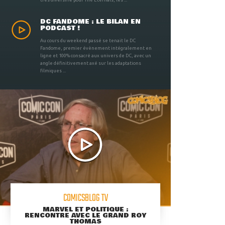
DC FANDOME : LE BILAN EN
PODCAST !
Au cours du weekend passé se tenait le DC
Fandome, premier évènement intégralement en
ligne et 100% consacré aux univers de DC, avec un
angle définitivement axé sur les adaptations
filmiques ...
COMICSBLOG TV
MARVEL ET POLITIQUE :
RENCONTRE AVEC LE GRAND ROY
THOMAS