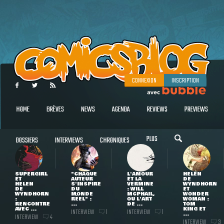
CONNEXION
INSCRIPTION
HOME
BRÈVES
NEWS
AGENDA
REVIEWS
PREVIEWS
PLUS
DOSSIERS
INTERVIEWS
CHRONIQUES
SUPERGIRL
"CHAQUE
L'AMOUR
HELEN
ET
AUTEUR
ET LA
DE
HELEN
S'INSPIRE
VERMINE
WYNDHORN
DE
DU
: WILL
ET
WYNDHORN
MONDE
MCPHAIL,
WONDER
:
RÉEL" :
OU L'ART
WOMAN :
RENCONTRE
...
DE ...
TOM
AVEC ...
KING ET
INTERVIEW
INTERVIEW
1
1
...
INTERVIEW
4
INTERVIEW
3